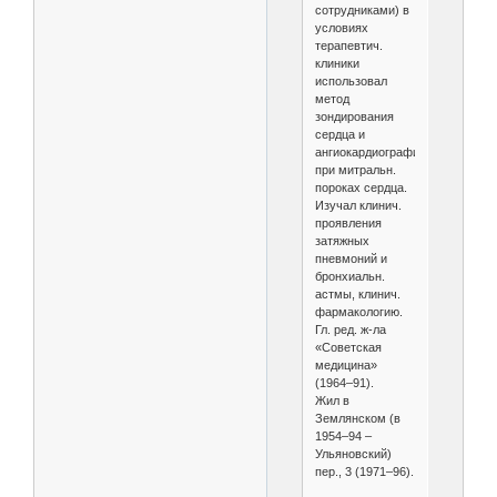
сотрудниками) в
условиях
терапевтич.
клиники
использовал
метод
зондирования
сердца и
ангиокардиографию
при митральн.
пороках сердца.
Изучал клинич.
проявления
затяжных
пневмоний и
бронхиальн.
астмы, клинич.
фармакологию.
Гл. ред. ж-ла
«Советская
медицина»
(1964–91).
Жил в
Землянском (в
1954–94 –
Ульяновский)
пер., 3 (1971–96).