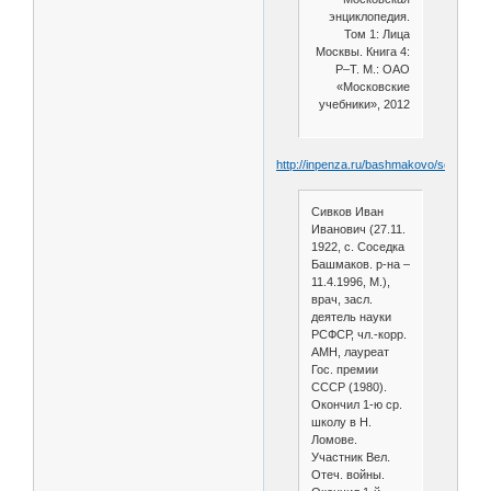
энциклопедия.
Том 1: Лица
Москвы. Книга 4:
Р–Т. М.: ОАО
«Московские
учебники», 2012
http://inpenza.ru/bashmakovo/sosedka.
Сивков Иван
Иванович (27.11.
1922, с. Соседка
Башмаков. р-на –
11.4.1996, М.),
врач, засл.
деятель науки
РСФСР, чл.-корр.
АМН, лауреат
Гос. премии
СССР (1980).
Окончил 1-ю ср.
школу в Н.
Ломове.
Участник Вел.
Отеч. войны.