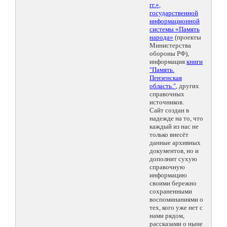
гг.»
,
государственной
информационной
системы «Память
народа»
(проекты
Министерства
обороны РФ),
информация
книги
"Память.
Пензенская
область."
, других
справочных
источников.
Сайт создан в
надежде на то, что
каждый из нас не
только внесёт
данные архивных
документов, но и
дополнит сухую
справочную
информацию
своими бережно
сохраненными
воспоминаниями о
тех, кого уже нет с
нами рядом,
рассказами о ныне