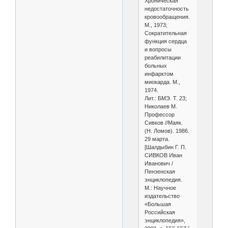
Хроническая
недостаточность
кровообращения.
М., 1973;
Сократительная
функция сердца
и вопросы
реабилитации
больных
инфарктом
миокарда. М.,
1974.
Лит.: БМЭ. Т. 23;
Николаев М.
Профессор
Сивков //Маяк.
(Н. Ломов). 1986.
29 марта.
[Шалдыбин Г. П.
СИВКОВ Иван
Иванович /
Пензенская
энциклопедия.
М.: Научное
издательство
«Большая
Российская
энциклопедия»,