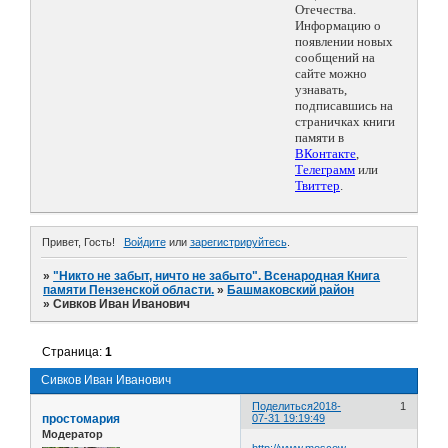
Отечества.
Информацию о
появлении новых
сообщений на
сайте можно
узнавать,
подписавшись на
страничках книги
памяти в
ВКонтакте
,
Телеграмм
или
Твиттер
.
Привет, Гость!
Войдите
или
зарегистрируйтесь
.
»
"Никто не забыт, ничто не забыто". Всенародная Книга
памяти Пензенской области.
»
Башмаковский район
»
Сивков Иван Иванович
Страница:
1
Сивков Иван Иванович
Поделиться
2018-
1
простомария
07-31 19:19:49
Модератор
http://www.moscow-