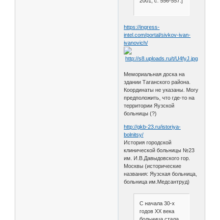
2001, с. 556-557.]
https://ingress-
intel.com/portal/sivkov-ivan-
ivanovich/
Мемориальная доска на
здании Таганского района.
Координаты не указаны. Могу
предположить, что где-то на
территории Яузской
больницы (?)
http://gkb-23.ru/istoriya-
bolnitsy/
История городской
клинической больницы №23
им. И.В.Давыдовского гор.
Москвы (исторические
названия: Яузская больница,
больница им.Медсантруд)
С начала 30-х
годов XX века
больница стала