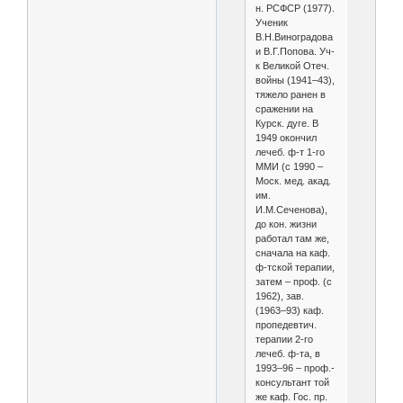
н. РСФСР (1977).
Ученик
В.Н.Виноградова
и В.Г.Попова. Уч-
к Великой Отеч.
войны (1941–43),
тяжело ранен в
сражении на
Курск. дуге. В
1949 окончил
лечеб. ф-т 1-го
ММИ (c 1990 –
Моск. мед. акад.
им.
И.М.Сеченова),
до кон. жизни
работал там же,
сначала на каф.
ф-тской терапии,
затем – проф. (с
1962), зав.
(1963–93) каф.
пропедевтич.
терапии 2-го
лечеб. ф-та, в
1993–96 – проф.-
консультант той
же каф. Гос. пр.