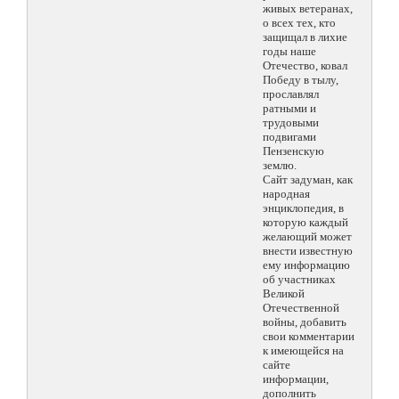
живых ветеранах,
о всех тех, кто
защищал в лихие
годы наше
Отечество, ковал
Победу в тылу,
прославлял
ратными и
трудовыми
подвигами
Пензенскую
землю.
Сайт задуман, как
народная
энциклопедия, в
которую каждый
желающий может
внести известную
ему информацию
об участниках
Великой
Отечественной
войны, добавить
свои комментарии
к имеющейся на
сайте
информации,
дополнить