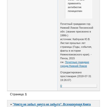
применять
антибиотик
пенициллин
Почетный гражданин гор.
Нижний Ломов Пензенской
обл. (звание присвоено в
1986г.)
источник: Каблуков Ю.В.
Листая прошлых лет
страницы (Годы, события,
факты в истории
Нижнеломовского края). -
Пенза, 2015
см.
Почетные граждане
города Нижний Ломов
Отредактировано
простомария (2018-07-31
19:26:07)
0
Страница:
1
»
"Никто не забыт, ничто не забыто". Всенародная Книга