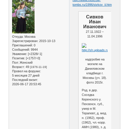
tombs.ru/1996/sivkov_ii.htm
Сивков
Иван
Иванович
27.11.1922 –
11.04.1996
Откуда:
Москва
Зарегистрирован
: 2015-10-13
Приглашений:
0
Сообщений:
9944
Уважение:
[+2328/-1]
Позитив:
[+1757/-0]
надгробие на
Пол:
Женский
могиле на
Возраст:
49
[1976-11-19]
Даниловском
Провел на форуме:
кладбище г.
5 месяцев 27 дней
Москвы (уч. 18).
Последний визит:
фото 2015г.
2026-06-17 20:53:45
Род. в дер.
Соседка
Керенского у.
Пензенск. губ.,
умер в М.
Терапевт, д. мед.
н. (1962), проф.
(1962), чл.-корр.
АМН (1980), з. д.