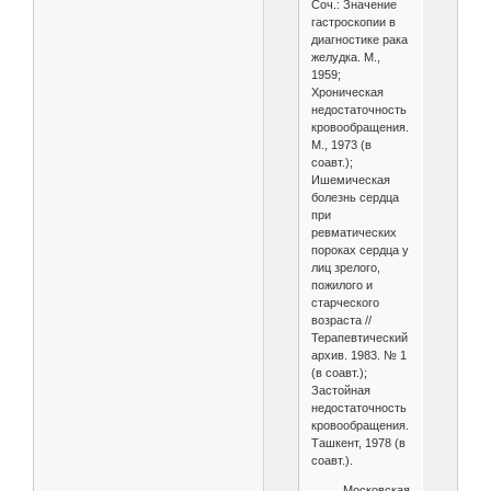
Соч.: Значение
гастроскопии в
диагностике рака
желудка. М.,
1959;
Хроническая
недостаточность
кровообращения.
М., 1973 (в
соавт.);
Ишемическая
болезнь сердца
при
ревматических
пороках сердца у
лиц зрелого,
пожилого и
старческого
возраста //
Терапевтический
архив. 1983. № 1
(в соавт.);
Застойная
недостаточность
кровообращения.
Ташкент, 1978 (в
соавт.).
Московская