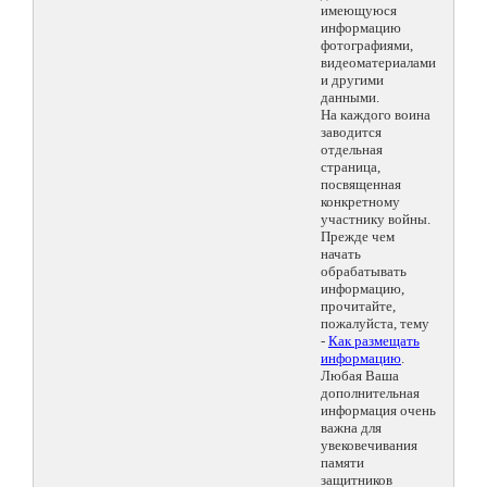
имеющуюся
информацию
фотографиями,
видеоматериалами
и другими
данными.
На каждого воина
заводится
отдельная
страница,
посвященная
конкретному
участнику войны.
Прежде чем
начать
обрабатывать
информацию,
прочитайте,
пожалуйста, тему
-
Как размещать
информацию
.
Любая Ваша
дополнительная
информация очень
важна для
увековечивания
памяти
защитников