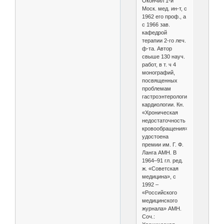
Окончил 1-й
Моск. мед. ин-т, с
1962 его проф., а
с 1966 зав.
кафедрой
терапии 2-го леч.
ф-та. Автор
свыше 130 науч.
работ, в т. ч 4
монографий,
посвященных
проблемам
гастроэнтерологии,
кардиологии. Кн.
«Хроническая
недостаточность
кровообращения»
удостоена
премии им. Г. Ф.
Ланга АМН. В
1964–91 гл. ред.
ж. «Советская
медицина», с
1992 –
«Российского
медицинского
журнала» АМН.
Соч.: