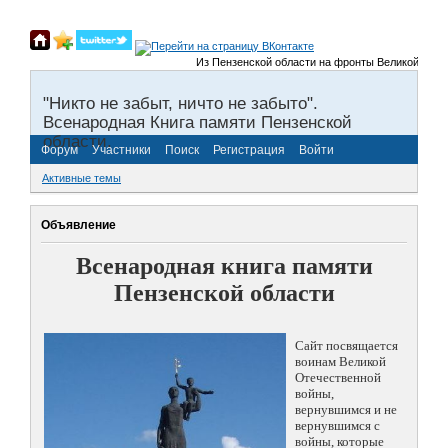
Из Пензенской области на фронты Великой Отечеств
"Никто не забыт, ничто не забыто".
Всенародная Книга памяти Пензенской
области.
Форум
Участники
Поиск
Регистрация
Войти
Активные темы
Объявление
Всенародная книга памяти
Пензенской области
Сайт посвящается
воинам Великой
Отечественной
войны,
вернувшимся и не
вернувшимся с
войны, которые