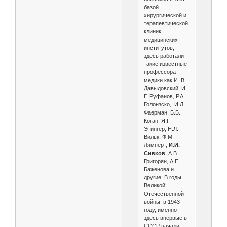
базой
хирургической и
терапевтической
клиник
медицинских
институтов,
здесь работали
такие известные
профессора-
медики как И. В.
Давыдовский, И.
Г. Руфанов, Р.А.
Голонзско, И.Л.
Фаерман, Б.Б.
Коган, Я.Г.
Этингер, Н.Л.
Вильк, Ф.М.
Лямперт,
И.И.
Сивков
, А.В.
Григорян, А.П.
Баженова и
другие. В годы
Великой
Отечественной
войны, в 1943
году, именно
здесь впервые в
СССР начали