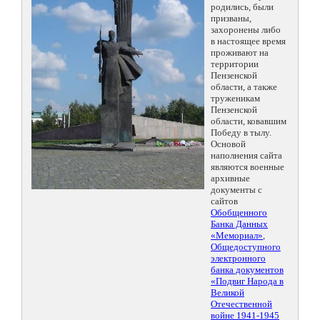
родились, были
призваны,
захоронены либо
в настоящее время
проживают на
территории
Пензенской
области, а также
труженикам
Пензенской
области, ковавшим
Победу в тылу.
Основой
наполнения сайта
являются военные
архивные
документы с
сайтов
Обобщенного
Банка Данных
«Мемориал»
,
Общедоступного
электронного
банка документов
«Подвиг Народа в
Великой
Отечественной
войне 1941-1945