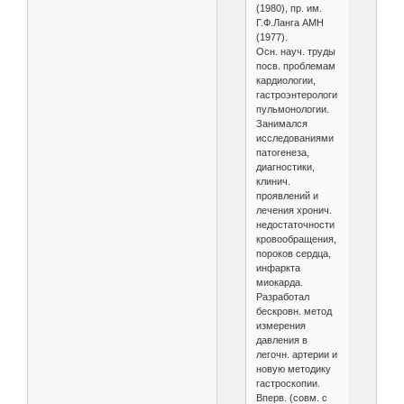
(1980), пр. им.
Г.Ф.Ланга АМН
(1977).
Осн. науч. труды
посв. проблемам
кардиологии,
гастроэнтерологии,
пульмонологии.
Занимался
исследованиями
патогенеза,
диагностики,
клинич.
проявлений и
лечения хронич.
недостаточности
кровообращения,
пороков сердца,
инфаркта
миокарда.
Разработал
бескровн. метод
измерения
давления в
легочн. артерии и
новую методику
гастроскопии.
Вперв. (совм. с