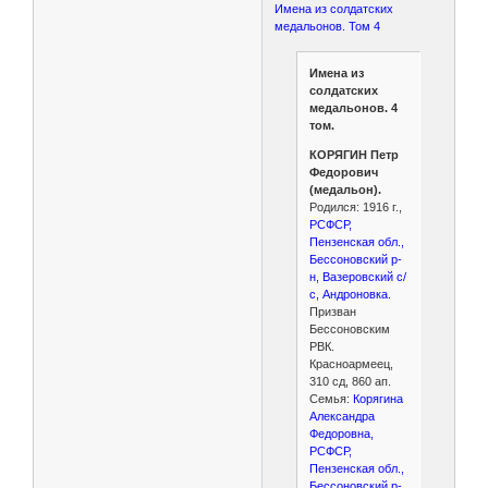
Имена из солдатских
медальонов. Том 4
Имена из
солдатских
медальонов. 4
том.
КОРЯГИН Петр
Федорович
(медальон).
Родился: 1916 г.,
РСФСР,
Пензенская обл.,
Бессоновский р-
н, Вазеровский с/
с, Андроновка.
Призван
Бессоновским
РВК.
Красноармеец,
310 сд, 860 ап.
Семья:
Корягина
Александра
Федоровна,
РСФСР,
Пензенская обл.,
Бессоновский р-