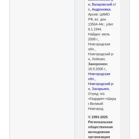
н, Вазеровский с/
с, Андроновка.
Архив: ЦАМО
РФ, вх. дон.
13564-44г.: убит
6.1.1944.
Найден: июль
2008 г.,
Новгородская
обл.,
Новгородский р-
н, Лобково.
Захоронен:
18.9.2008 г.,
Новгородская
обл.,
Новгородский р-
н, Захарьино.
Отряд: п/о
«Гвардия»-«Шкраб»,
г.Великий
Новгород.
© 1993-2025
Региональная
общественная
молодежная
организация