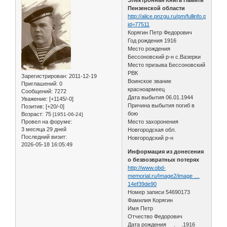
Пензенской области
http://alice.pnzgu.ru/pm/fullinfo.php?
id=77511
Корягин Петр Федорович
Год рождения 1916
Место рождения
Бессоновский р-н с.Вазерки
Место призыва Бессоновский
РВК
Зарегистрирован
: 2011-12-19
Воинское звание
Приглашений:
0
красноармеец
Сообщений:
7272
Дата выбытия 06.01.1944
Уважение:
[+1145/-0]
Причина выбытия погиб в
Позитив:
[+20/-0]
бою
Возраст:
75
[1951-06-24]
Провел на форуме:
Место захоронения
3 месяца 29 дней
Новгородская обл.
Последний визит:
Новгородский р-н
2026-05-18 16:05:49
Информация из донесения
о безвозвратных потерях
http://www.obd-
memorial.ru/Image2/image …
14ef39de90
Номер записи 54690173
Фамилия Корягин
Имя Петр
Отчество Федорович
Дата рождения __.__.1916