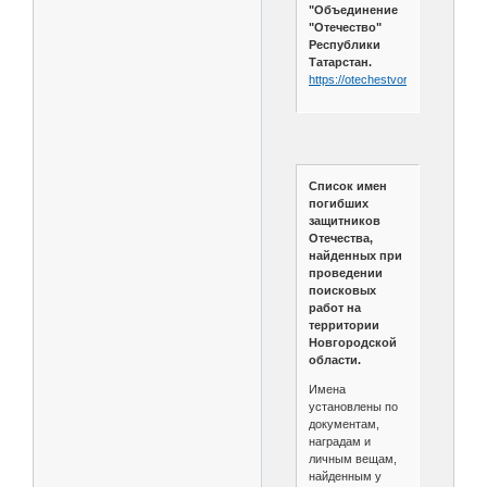
"Объединение
"Отечество"
Республики
Татарстан.
https://otechestvort.ru/izdat/boo
Список имен
погибших
защитников
Отечества,
найденных при
проведении
поисковых
работ на
территории
Новгородской
области.
Имена
установлены по
документам,
наградам и
личным вещам,
найденным у