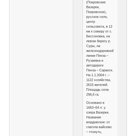
(Покровские
Вазерки,
Покровское),
русское село,
центр
сельсовета, в 12
км к северу от с.
Бессоновка, на
левом берегу р.
Суры, на
железнодорожной
линии Пенза –
Рузаевка и
автодороге
Пенза – Саранск.
На 1.1.2004 г. –
1122 хозяйства,
2615 жителей.
Площадь села
296,6 га.
Основано в
1663–64 гг. у
озера Вазерки.
Название
мордовское: от
глагола вайсемс
– «тонуть,