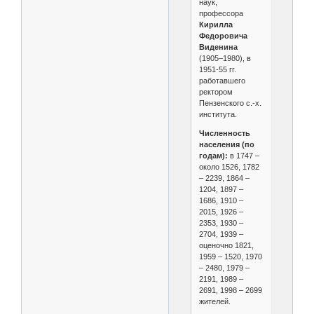
наук,
профессора
Кирилла
Федоровича
Виденина
(1905–1980), в
1951-55 гг.
работавшего
ректором
Пензенского с.-х.
института.
Численность
населения (по
годам):
в 1747 –
около 1526, 1782
– 2239, 1864 –
1204, 1897 –
1686, 1910 –
2015, 1926 –
2353, 1930 –
2704, 1939 –
оценочно 1821,
1959 – 1520, 1970
– 2480, 1979 –
2191, 1989 –
2691, 1998 – 2699
жителей.