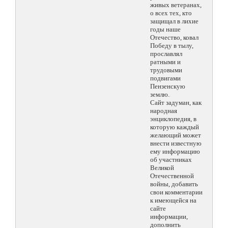
живых ветеранах,
о всех тех, кто
защищал в лихие
годы наше
Отечество, ковал
Победу в тылу,
прославлял
ратными и
трудовыми
подвигами
Пензенскую
землю.
Сайт задуман, как
народная
энциклопедия, в
которую каждый
желающий может
внести известную
ему информацию
об участниках
Великой
Отечественной
войны, добавить
свои комментарии
к имеющейся на
сайте
информации,
дополнить