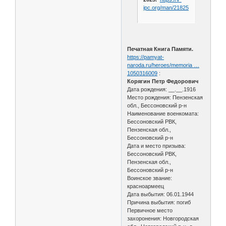
ipc.org/man/21825/
Печатная Книга Памяти.
https://pamyat-
naroda.ru/heroes/memoria …
1050316009
:
Корягин Петр Федорович
Дата рождения: __.__.1916
Место рождения: Пензенская
обл., Бессоновский р-н
Наименование военкомата:
Бессоновский РВК,
Пензенская обл.,
Бессоновский р-н
Дата и место призыва:
Бессоновский РВК,
Пензенская обл.,
Бессоновский р-н
Воинское звание:
красноармеец
Дата выбытия: 06.01.1944
Причина выбытия: погиб
Первичное место
захоронения: Новгородская