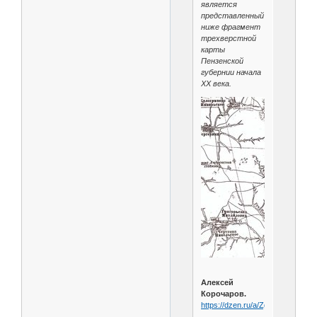
является
представленный
ниже фрагмент
трехверстной
карты
Пензенской
губернии начала
XX века.
Алексей
Корочаров.
https://dzen.ru/a/Zg2WcthuIy5yP