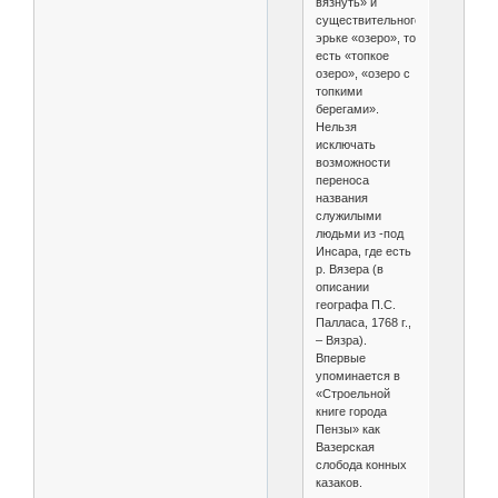
вязнуть» и
существительного
эрьке «озеро», то
есть «топкое
озеро», «озеро с
топкими
берегами».
Нельзя
исключать
возможности
переноса
названия
служилыми
людьми из -под
Инсара, где есть
р. Вязера (в
описании
географа П.С.
Палласа, 1768 г.,
– Вязра).
Впервые
упоминается в
«Строельной
книге города
Пензы» как
Вазерская
слобода конных
казаков.