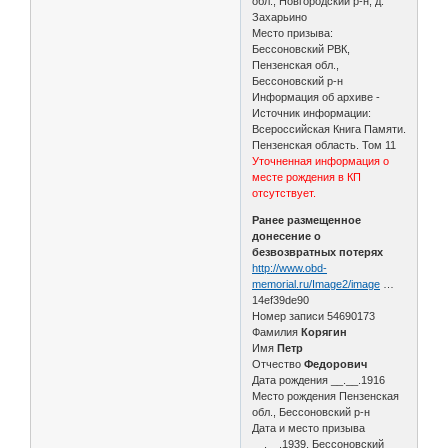
обл., Новгородский р-н, д.
Захарьино
Место призыва:
Бессоновский РВК,
Пензенская обл.,
Бессоновский р-н
Информация об архиве -
Источник информации:
Всероссийская Книга Памяти.
Пензенская область. Том 11
Уточненная информация о
месте рождения в КП
отсутствует.
Ранее размещенное
донесение о
безвозвратных потерях
http://www.obd-
memorial.ru/Image2/image
…
14ef39de90
Номер записи 54690173
Фамилия
Корягин
Имя
Петр
Отчество
Федорович
Дата рождения __.__.1916
Место рождения Пензенская
обл., Бессоновский р-н
Дата и место призыва
__.__.1939, Бессоновский