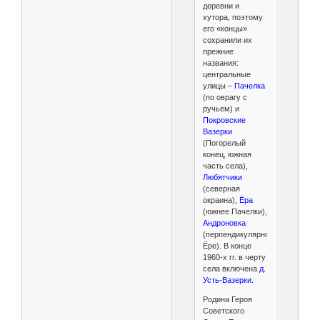
деревни и
хутора, поэтому
его «концы»
сохранили их
прежние
названия:
центральные
улицы –
Пачелка
(по оврагу с
ручьем) и
Покровские
Вазерки
(Погорелый
конец, южная
часть села),
Любятчики
(северная
окраина),
Ёра
(южнее Пачелки),
Андроновка
(перпендикулярно
Ёре). В конце
1960-х гг. в черту
села включена
д.
Усть-Вазерки.
Родина Героя
Советского