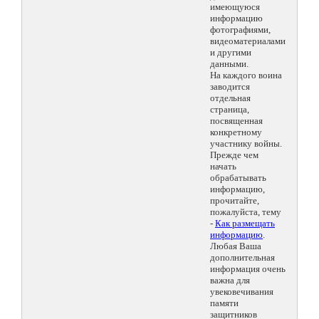
имеющуюся
информацию
фотографиями,
видеоматериалами
и другими
данными.
На каждого воина
заводится
отдельная
страница,
посвященная
конкретному
участнику войны.
Прежде чем
начать
обрабатывать
информацию,
прочитайте,
пожалуйста, тему
-
Как размещать
информацию
.
Любая Ваша
дополнительная
информация очень
важна для
увековечивания
памяти
защитников