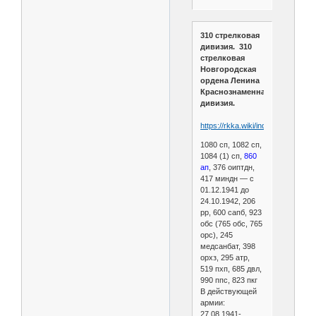
310 стрелковая
дивизия. 310
стрелковая
Новгородская
ордена Ленина
Краснознаменная
дивизия.
https://rkka.wiki/index.php/310
1080 сп, 1082 сп,
1084 (1) сп,
860
ап
, 376 оиптдн,
417 миндн — с
01.12.1941 до
24.10.1942, 206
рр, 600 сапб, 923
обс (765 обс, 765
орс), 245
медсанбат, 398
орхз, 295 атр,
519 пхп, 685 двл,
990 ппс, 823 пкг
В действующей
армии:
27.08.1941-