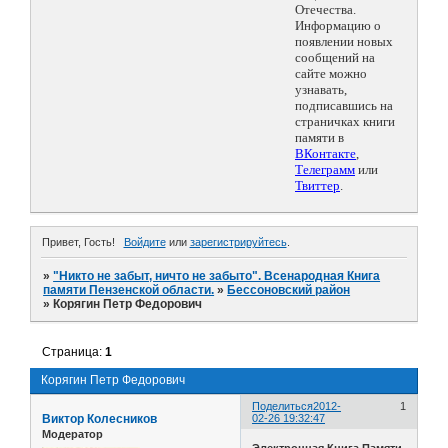
Отечества.
Информацию о
появлении новых
сообщений на
сайте можно
узнавать,
подписавшись на
страничках книги
памяти в
ВКонтакте
,
Телеграмм
или
Твиттер
.
Привет, Гость!
Войдите
или
зарегистрируйтесь
.
»
"Никто не забыт, ничто не забыто". Всенародная Книга
памяти Пензенской области.
»
Бессоновский район
»
Корягин Петр Федорович
Страница:
1
Корягин Петр Федорович
Поделиться
2012-
1
Виктор Колесников
02-26 19:32:47
Модератор
Электронная Книга Памяти