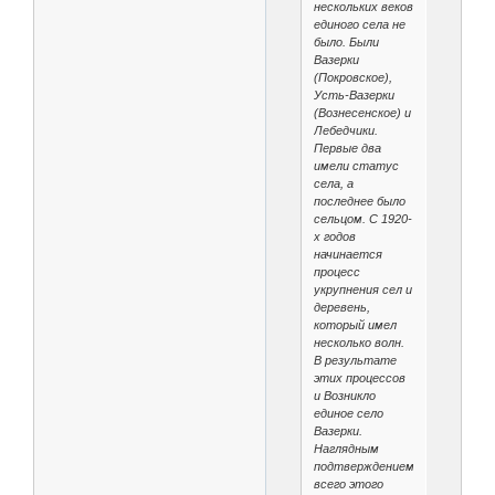
нескольких веков
единого села не
было. Были
Вазерки
(Покровское),
Усть-Вазерки
(Вознесенское) и
Лебедчики.
Первые два
имели статус
села, а
последнее было
сельцом. С 1920-
х годов
начинается
процесс
укрупнения сел и
деревень,
который имел
несколько волн.
В результате
этих процессов
и Возникло
единое село
Вазерки.
Наглядным
подтверждением
всего этого