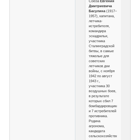
Союза
Евгения
Дмитриевича
Басулина
(1917–
1957), капитана,
летчика-
истребителя,
командира
эскадрильи,
участника
Сталинградской
битвы, в самые
тяжелые для
советских
летчиков дни
войны, с ноября
1942 по август
1943 г.,
участника 30
воздушных боев,
в результате
которых сбил 7
бомбардировщиков
и 7 истребителей
противника.
Родина
агронома,
кандидата
сельскохозяйственных