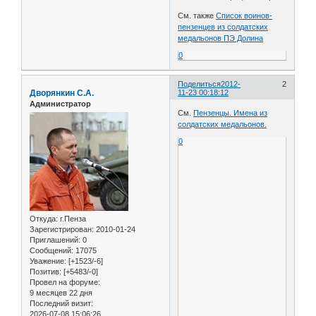
См. также
Список воинов-
пензенцев из солдатских
медальонов ПЭ Долина
0
Поделиться
2012-
2
Дворянкин С.А.
11-23 00:18:12
Администратор
См.
Пензенцы. Имена из
солдатских медальонов.
0
Откуда:
г.Пенза
Зарегистрирован
: 2010-01-24
Приглашений:
0
Сообщений:
17075
Уважение:
[+1523/-6]
Позитив:
[+5483/-0]
Провел на форуме:
9 месяцев 22 дня
Последний визит:
2026-07-08 15:06:26