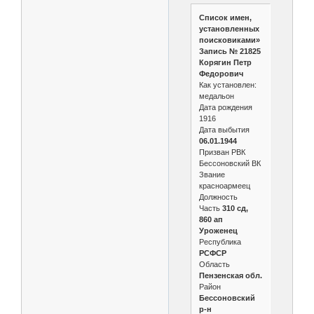
Список имен,
установленных
поисковиками»
Запись № 21825
Корягин Петр
Федорович
Как установлен:
медальон
Дата рождения
1916
Дата выбытия
06.01.1944
Призван РВК
Бессоновский ВК
Звание
красноармеец
Должность
Часть
310 сд,
860 ап
Уроженец
Республика
РСФСР
Область
Пензенская обл.
Район
Бессоновский
р-н