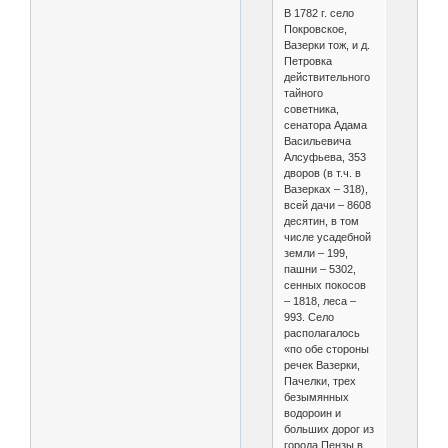
В 1782 г. село
Покровское,
Вазерки тож, и д.
Петровка
действительного
тайного
советника,
сенатора Адама
Васильевича
Алсуфьева, 353
дворов (в т.ч. в
Вазерках – 318),
всей дачи – 8608
десятин, в том
числе усадебной
земли – 199,
пашни – 5302,
сенных покосов
– 1818, леса –
993. Село
располагалось
«по обе стороны
речек Вазерки,
Пачелки, трех
безымянных
водороин и
больших дорог из
города Пензы в