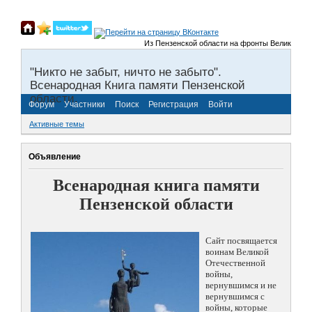
Из Пензенской области на фронты Великой Отечест
"Никто не забыт, ничто не забыто".
Всенародная Книга памяти Пензенской
области.
Форум
Участники
Поиск
Регистрация
Войти
Активные темы
Объявление
Всенародная книга памяти
Пензенской области
Сайт посвящается
воинам Великой
Отечественной
войны,
вернувшимся и не
вернувшимся с
войны, которые