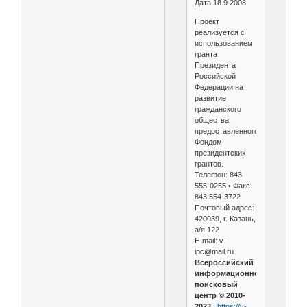
Дата 18.9.2008
Проект
реализуется с
использованием
гранта
Президента
Российской
Федерации на
развитие
гражданского
общества,
предоставленного
Фондом
президентских
грантов.
Телефон: 843
555-0255 • Факс:
843 554-3722
Почтовый адрес:
420039, г. Казань,
а/я 122
E-mail: v-
ipc@mail.ru
Всероссийский
информационно-
поисковый
центр © 2010-
2023.
https://v-