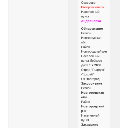
Сельсовет
Вазеровский с/с
Населенный
пункт
Андроновка
Обнаружение
Регион
Новгородская
обл.
Район
Новгородский р-н
Населенный
пункт Лобково
Дата 1.7.2008
Отряд "Гвардия"
-"Шкраб"
г.В.Новгород
Захоронение
Регион
Новгородская
обл.
Район
Новгородский
р-н
Населенный
пункт
Захарьино