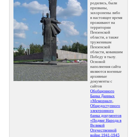
родились, были
призваны,
захоронены либо
в настоящее время
проживают на
территории
Пензенской
области, а также
труженикам
Пензенской
области, ковавшим
Победу в тылу.
Основой
наполнения сайта
являются военные
архивные
документы с
сайтов
Обобщенного
Банка Данных
«Мемориал»
,
Общедоступного
электронного
банка документов
«Подвиг Народа в
Великой
Отечественной
войне 1941-1945