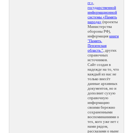
гг.»
,
государственной
информационной
системы «Память
народа»
(проекты
Министерства
обороны РФ),
информация
книги
"Память.
Пензенская
область."
, других
справочных
источников.
Сайт создан в
надежде на то, что
каждый из нас не
только внесёт
данные архивных
документов, но и
дополнит сухую
справочную
информацию
своими бережно
сохраненными
воспоминаниями о
тех, кого уже нет с
нами рядом,
рассказами о ныне