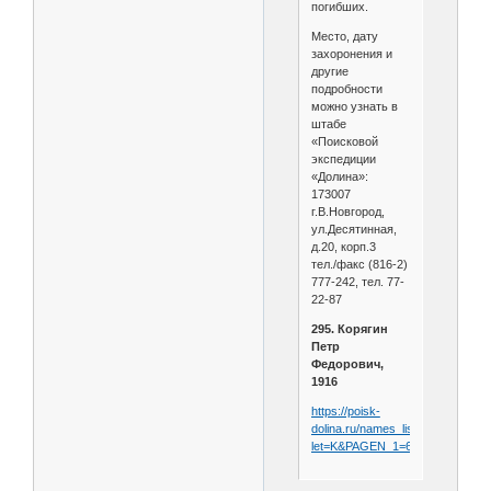
погибших.
Место, дату
захоронения и
другие
подробности
можно узнать в
штабе
«Поисковой
экспедиции
«Долина»:
173007
г.В.Новгород,
ул.Десятинная,
д.20, корп.3
тел./факс (816-2)
777-242, тел. 77-
22-87
295. Корягин
Петр
Федорович,
1916
https://poisk-
dolina.ru/names_list/?
let=K&PAGEN_1=6