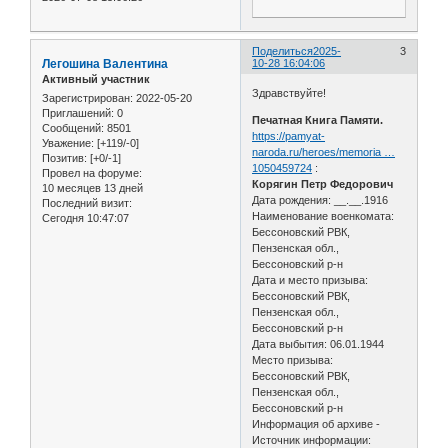
Поделиться
2025-
3
Легошина Валентина
10-28 16:04:06
Активный участник
Здравствуйте!
Зарегистрирован
: 2022-05-20
Приглашений:
0
Печатная Книга Памяти.
Сообщений:
8501
https://pamyat-
Уважение:
[+119/-0]
naroda.ru/heroes/memoria …
Позитив:
[+0/-1]
1050459724
:
Провел на форуме:
Корягин Петр Федорович
10 месяцев 13 дней
Дата рождения: __.__.1916
Последний визит:
Наименование военкомата:
Сегодня 10:47:07
Бессоновский РВК,
Пензенская обл.,
Бессоновский р-н
Дата и место призыва:
Бессоновский РВК,
Пензенская обл.,
Бессоновский р-н
Дата выбытия: 06.01.1944
Место призыва:
Бессоновский РВК,
Пензенская обл.,
Бессоновский р-н
Информация об архиве -
Источник информации: