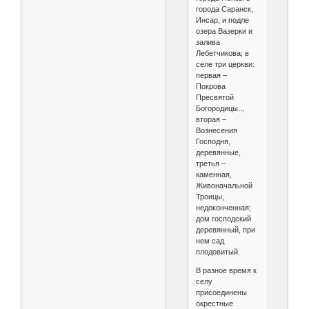
города Саранск,
Инсар, и подле
озера Вазерки и
залива
Лебетчикова; в
селе три церкви:
первая –
Покрова
Пресвятой
Богородицы..,
вторая –
Вознесения
Господня,
деревянные,
третья –
каменная,
Живоначальной
Троицы,
недоконченная;
дом господский
деревянный, при
нем сад
плодовитый.
В разное время к
селу
присоединены
окрестные