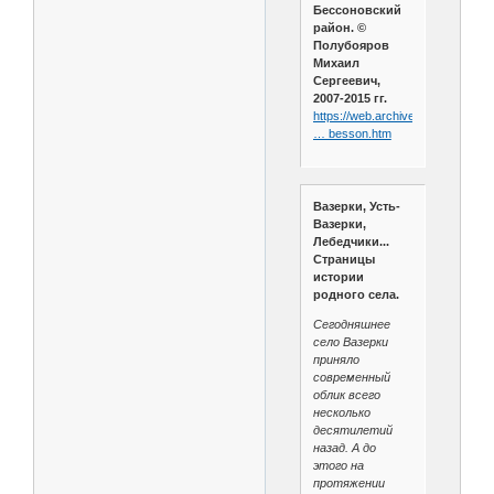
Бессоновский
район. ©
Полубояров
Михаил
Сергеевич,
2007-2015 гг.
https://web.archive.org/web/202
… besson.htm
Вазерки, Усть-
Вазерки,
Лебедчики...
Страницы
истории
родного села.
Сегодняшнее
село Вазерки
приняло
современный
облик всего
несколько
десятилетий
назад. А до
этого на
протяжении