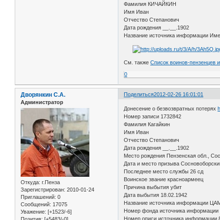
Фамилия КИЧАЙКИН
Имя Иван
Отчество Степанович
Дата рождения __.__.1902
Название источника информации Име
См. также
Список воинов-пензенцев 
0
Дворянкин С.А.
Поделиться
2012-02-26 16:01:01
Администратор
Донесение о безвозвратных потерях
h
Номер записи 1732842
Фамилия Кагайкин
Имя Иван
Отчество Степанович
Дата рождения __.__.1902
Место рождения Пензенская обл., Со
Дата и место призыва Сосновоборский
Последнее место службы 26 сд
Воинское звание красноармеец
Откуда:
г.Пенза
Причина выбытия убит
Зарегистрирован
: 2010-01-24
Дата выбытия 18.02.1942
Приглашений:
0
Название источника информации ЦА
Сообщений:
17075
Номер фонда источника информации
Уважение:
[+1523/-6]
Номер описи источника информации 
Позитив:
[+5483/-0]