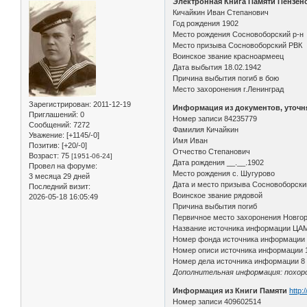
Электронная Книга Памяти Пензен
Кичайкин Иван Степанович
Год рождения 1902
Место рождения Сосновоборский р-н
Место призыва Сосновоборский РВК
Воинское звание красноармеец
Дата выбытия 18.02.1942
Причина выбытия погиб в бою
Место захоронения г.Ленинград
Зарегистрирован
: 2011-12-19
Информация из документов, уточ
Приглашений:
0
Номер записи 84235779
Сообщений:
7272
Фамилия Кичайкин
Уважение:
[+1145/-0]
Имя Иван
Позитив:
[+20/-0]
Отчество Степанович
Возраст:
75
[1951-06-24]
Дата рождения __.__.1902
Провел на форуме:
Место рождения с. Шугурово
3 месяца 29 дней
Дата и место призыва Сосновоборский
Последний визит:
Воинское звание рядовой
2026-05-18 16:05:49
Причина выбытия погиб
Первичное место захоронения Новгоро
Название источника информации ЦА
Номер фонда источника информации
Номер описи источника информации 
Номер дела источника информации 8
Дополнительная информация: похорон
Информация из Книги Памяти
http:
Номер записи 409602514