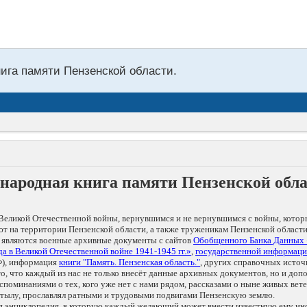
нига памяти Пензенской области.
народная книга памяти Пензенской обл
Великой Отечественной войны, вернувшимся и не вернувшимся с войны, котор
т на территории Пензенской области, а также труженикам Пензенской области
 являются военные архивные документы с сайтов
Обобщенного Банка Данных
а в Великой Отечественной войне 1941-1945 гг.»
,
государственной информаци
), информация
книги "Память. Пензенская область."
, других справочных источ
 то, что каждый из нас не только внесёт данные архивных документов, но и 
оминаниями о тех, кого уже нет с нами рядом, рассказами о ныне живых ветер
в тылу, прославлял ратными и трудовыми подвигами Пензенскую землю.
ая энциклопедия, в которую каждый желающий может внести известную ему и