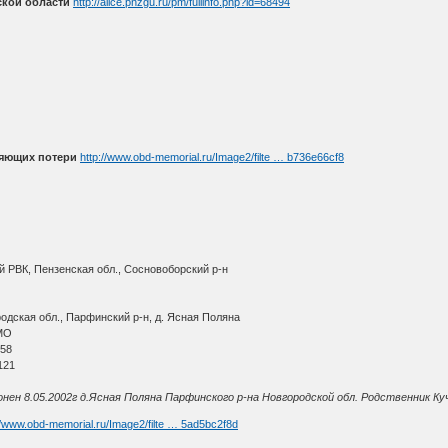
ской области
http://alice.pnzgu.ru/pm/fullinfo.php?id=68494
няющих потери
http://www.obd-memorial.ru/Image2/filte … b736e66cf8
 РВК, Пензенская обл., Сосновоборский р-н
дская обл., Парфинский р-н, д. Ясная Поляна
МО
 58
121
ен 8.05.2002г д.Ясная Поляна Парфинского р-на Новгородской обл. Родственник Ку
//www.obd-memorial.ru/Image2/filte … 5ad5bc2f8d