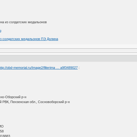
на из солдатских медальонов
из солдатских медальонов ПЭ Долина
ttp://obd-memorial.ru/Image2/filterima … a9f3489027
:
сно-Оборский р-н
 РВК, Пензенская обл., Сосновоборский р-н
МО
 58
818883