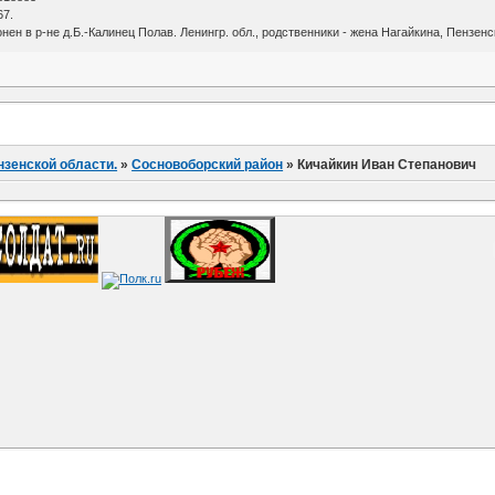
67.
нен в р-не д.Б.-Калинец Полав. Ленингр. обл., родственники - жена Нагайкина, Пензен
нзенской области.
»
Сосновоборский район
»
Кичайкин Иван Степанович