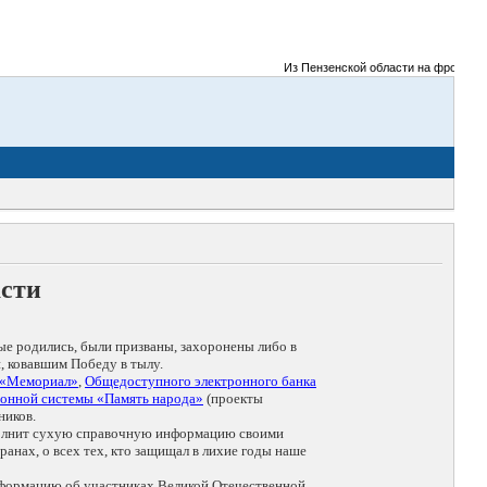
Из Пензенской области на фронты Вел
асти
ые родились, были призваны, захоронены либо в
, ковавшим Победу в тылу.
 «Мемориал»
,
Общедоступного электронного банка
онной системы «Память народа»
(проекты
ников.
дополнит сухую справочную информацию своими
анах, о всех тех, кто защищал в лихие годы наше
нформацию об участниках Великой Отечественной