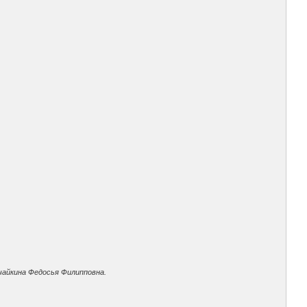
чайкина Федосья Филипповна.