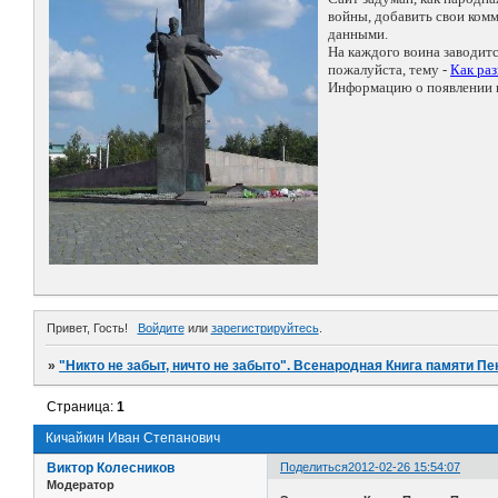
войны, добавить свои ко
данными.
На каждого воина заводит
пожалуйста, тему -
Как ра
Информацию о появлении н
Привет, Гость!
Войдите
или
зарегистрируйтесь
.
»
"Никто не забыт, ничто не забыто". Всенародная Книга памяти Пе
Страница:
1
Кичайкин Иван Степанович
Виктор Колесников
Поделиться
2012-02-26 15:54:07
Модератор