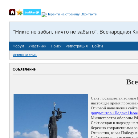
"Никто не забыт, ничто не забыто". Всенародная К
Форум
Участники
Поиск
Регистрация
Войти
Активные темы
Объявление
Все
Сайт посвящается воинам 
настоящее время проживаю
Основой наполнения сайта
документов «Подвиг Народ
Министерства обороны РФ
Сайт создан в надежде на
бережно сохраненными восп
Отечество, ковал Победу 
Сайт задуман, как народн