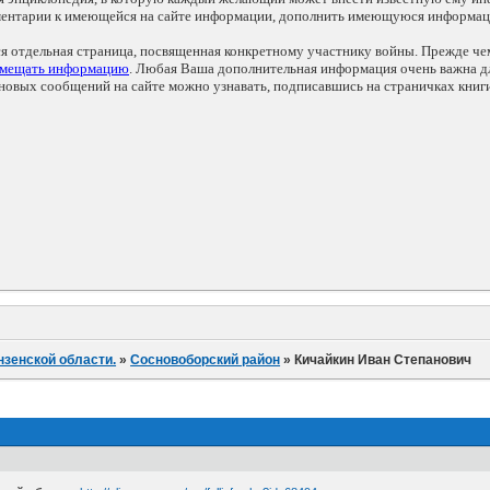
мментарии к имеющейся на сайте информации, дополнить имеющуюся информа
ся отдельная страница, посвященная конкретному участнику войны. Прежде ч
змещать информацию
. Любая Ваша дополнительная информация очень важна дл
овых сообщений на сайте можно узнавать, подписавшись на страничках книг
нзенской области.
»
Сосновоборский район
»
Кичайкин Иван Степанович