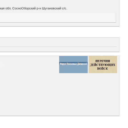
ская обл. СосноОборский р-н Шугановский с/с.