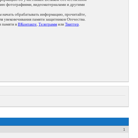
цию фотографиями, видеоматериалами и другими
ем начать обрабатывать информацию, прочитайте,
я увековечивания памяти защитников Отечества.
и памяти в
ВКонтакте
,
Телеграмм
или
Твиттер
.
1