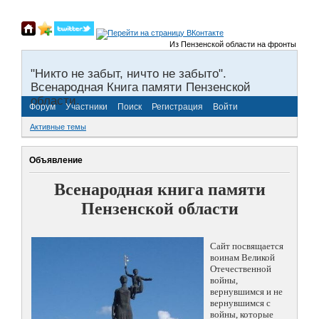
Из Пензенской области на фронты Великой 
"Никто не забыт, ничто не забыто".
Всенародная Книга памяти Пензенской
области.
Форум
Участники
Поиск
Регистрация
Войти
Активные темы
Объявление
Всенародная книга памяти
Пензенской области
Сайт посвящается
воинам Великой
Отечественной
войны,
вернувшимся и не
вернувшимся с
войны, которые