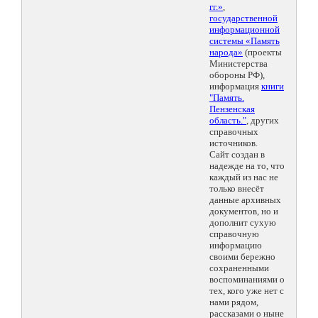
гг.»
,
государственной
информационной
системы «Память
народа»
(проекты
Министерства
обороны РФ),
информация
книги
"Память.
Пензенская
область."
, других
справочных
источников.
Сайт создан в
надежде на то, что
каждый из нас не
только внесёт
данные архивных
документов, но и
дополнит сухую
справочную
информацию
своими бережно
сохраненными
воспоминаниями о
тех, кого уже нет с
нами рядом,
рассказами о ныне