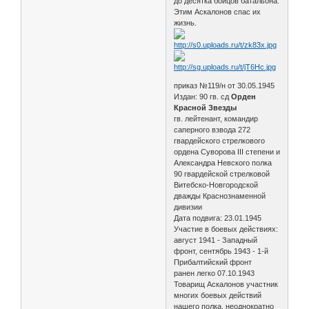
до десятка бойцов батальона.
Этим Аскалонов спас их
жизнь.
приказ №119/н от 30.05.1945
Издан: 90 гв. сд
Орден
Красной Звезды
гв. лейтенант, командир
саперного взвода 272
гвардейского стрелкового
ордена Суворова III степени и
Александра Невского полка
90 гвардейской стрелковой
Витебско-Новгородской
дважды Краснознаменной
дивизии
Дата подвига: 23.01.1945
Участие в боевых действиях:
август 1941 - Западный
фронт, сентябрь 1943 - 1-й
Прибалтийский фронт
ранен легко 07.10.1943
Товарищ Аскалонов участник
многих боевых действий
нашего полка, неоднократно