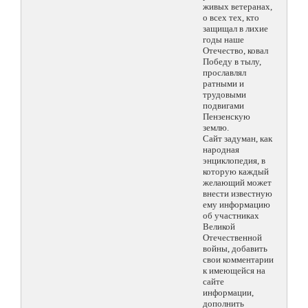
живых ветеранах,
о всех тех, кто
защищал в лихие
годы наше
Отечество, ковал
Победу в тылу,
прославлял
ратными и
трудовыми
подвигами
Пензенскую
землю.
Сайт задуман, как
народная
энциклопедия, в
которую каждый
желающий может
внести известную
ему информацию
об участниках
Великой
Отечественной
войны, добавить
свои комментарии
к имеющейся на
сайте
информации,
дополнить