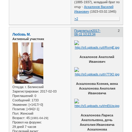
(1885-1937), младший брат по
отцу -
Аскалонов Василий
Иванович
(1923-03.02.1945)
+2
Поделиться
2017-
2
Любовь М.
06-11 13:23:34
Активный участник
Аскалонов Анатолий
Иванович
Аскалонова Ксения, жена
Откуда:
г. Белинский
Аскалонова Анатолия
Зарегистрирован
: 2017-02-03
Ивановича
Приглашений:
0
Сообщений:
1733
Уважение:
[+1417/-0]
Позитив:
[+942/-1]
Пол:
Женский
Аскалонова Лариса
Возраст:
45
[1981-04-29]
Анатольевна, дочь
Провел на форуме:
Анатолия Ивановича
29 дней 7 часов
Аскалонова
Последний визит: