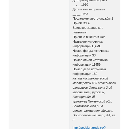
__.__.1910
Дата и место призыва
__.__.1933
Последнее место службы 1
ПрибФ 39 А
Воинское звание мл.
лейтенант
Причина выбытия жив
Название источника
информации ЦАМО
Номер фонда источника
информации 33
Номер описи источника
информации 11459
Номер дела источника
информации 169
начальник технической
мастерской 455 отдельного
саперного батальона 2 сд
крестьянин, русский,
беспартийный
уроженец Пензенской обл.
Башмаковского р-на
семья проживает: Москва,
Подколокольный пер., д.4, кв.
2
http://podvignaroda.ru/?