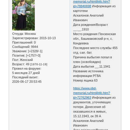
memorial.ru/html/info.htm?
id=78840698
Информация из
картотеки
Аскалонов Анатолий
Иванович
Дата рождения/Возраст
__.__.1910
Откуда:
Москва
Место рождения Пензенская
Зарегистрирован
: 2015-10-13
обл., Башмаковский р-н, с.
Приглашений:
0
Кондеевка
Сообщений:
9944
Последнее место службы 455
Уважение:
[+2328/-1]
отд. сап. бат.
Позитив:
[+1757/-0]
Причина выбытия попал в
Пол:
Женский
плен (освобожден)
Возраст:
49
[1976-11-19]
Дата выбытия __.11.1941
Провел на форуме:
Название источника
5 месяцев 27 дней
информации РГВА
Последний визит:
Номер ящика 63
2026-06-17 20:53:45
https://www.obd-
memorial.ru/html/info.htm?
id=72762963
Информация из
документов, уточняющих
потери. Донесения об
оказавшихся в живых,
15.12.1943, ок 39 А
Аскалонов Анатолий
Иванович
Дата рождения/Возраст