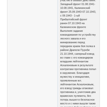
участие в боевых действиях:
Западный фронт 01.08.1941-
10.08.1941, Калининский
фронт 25.09.1943-07.10.1943,
с 09.1943 - 1-ый
Прибалтийский фронт
ранен 07.10.1943 на
Калининском фронте
Выполняя задание
командования по устройству
лесного завала и его
минированию перед
переднем краем боя полка в
районе Драпели Пуроби
21.10.1944, саперный взвод
во главе с его командиром
младшим лейтенантом
Аскалоновым в результате
контратаки противника попал
в окружение. Благодаря
мужеству и инициативе,
проявленным мл.
лейтенантом Аскалоновым,
его взвод трижды атаковал
противника и, уничтожив два
вражеских пулемета, без
потерь вышел в безопасное
место и с ними вышли также