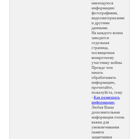
имеющуюся
информацию
фотографиями,
видеоматериалами
и другими
данными.
На каждого воина
заводится
отдельная
страница,
посвященная
конкретному
участнику войны.
Прежде чем
начать
обрабатывать
информацию,
прочитайте,
пожалуйста, тему
-
Как размещать
информацию
.
Любая Ваша
дополнительная
информация очень
важна для
увековечивания
памяти
защитников