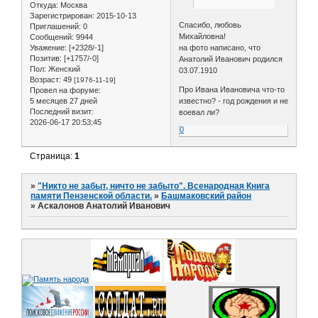
Откуда:
Москва
Зарегистрирован
: 2015-10-13
Спасибо, любовь
Приглашений:
0
Михайловна!
Сообщений:
9944
Уважение:
[+2328/-1]
на фото написано, что
Позитив:
[+1757/-0]
Анатолий Иванович родился
Пол:
Женский
03.07.1910
Возраст:
49
[1976-11-19]
Про Ивана Ивановича что-то
Провел на форуме:
5 месяцев 27 дней
известно? - год рождения и не
Последний визит:
воевал ли?
2026-06-17 20:53:45
0
Страница:
1
»
"Никто не забыт, ничто не забыто". Всенародная Книга
памяти Пензенской области.
»
Башмаковский район
»
Аскалонов Анатолий Иванович