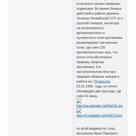
отличался своими боевыми
подвигами. Во время боевых
действий в районе деревни
Эглиэни Латвийской ССР он с
группой саперов, несмотря
на интенсивность
артминометного и
пулеметного огня противника
разминировал три минных
поля, где снял 120
противопехотных мин, что
много способствовало
прорыву обороны
противника. А в
наступательном бою при
прорыве обороны немцев в
районе мз.
Пурмсаты
23.01.1945 года, он лично
обезвредил два прохода, где
снял 41 мину.
по всей видимости, отец
Аскалонов Иван Павлович