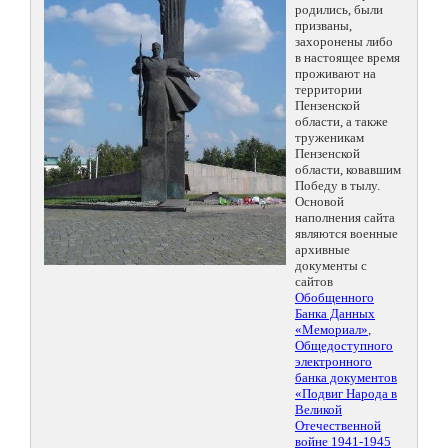
родились, были
призваны,
захоронены либо
в настоящее время
проживают на
территории
Пензенской
области, а также
труженикам
Пензенской
области, ковавшим
Победу в тылу.
Основой
наполнения сайта
являются военные
архивные
документы с
сайтов
Обобщенного
Банка Данных
«Мемориал»
,
Общедоступного
электронного
банка документов
«Подвиг Народа в
Великой
Отечественной
войне 1941-1945