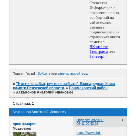
Отечества.
Информацию о
появлении новых
сообщений на
сайте можно
узнавать,
подписавшись на
страничках книги
памяти в
ВКонтакте
,
Телеграмм
или
Твиттер
.
Привет, Гость!
Войдите
или
зарегистрируйтесь
.
»
"Никто не забыт, ничто не забыто". Всенародная Книга
памяти Пензенской области.
»
Башмаковский район
»
Аскалонов Анатолий Иванович
Страница:
1
Аскалонов Анатолий Иванович
Поделиться
2017-
1
простомария
06-11 00:43:25
Модератор
https://www.obd-