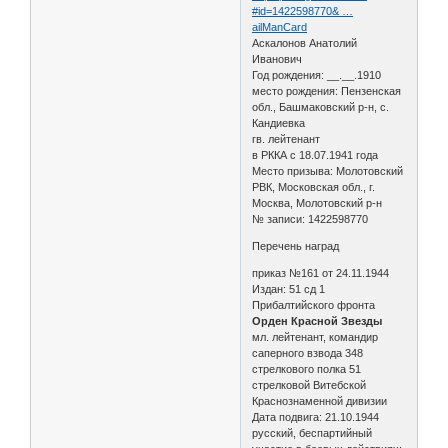
#id=1422598770& …
ailManCard
Аскалонов Анатолий
Иванович
Год рождения: __.__.1910
место рождения: Пензенская
обл., Башмаковский р-н, с.
Кандиевка
гв. лейтенант
в РККА с 18.07.1941 года
Место призыва: Молотовский
РВК, Московская обл., г.
Москва, Молотовский р-н
№ записи: 1422598770
Перечень наград
приказ №161 от 24.11.1944
Издан: 51 сд 1
Прибалтийского фронта
Орден Красной Звезды
мл. лейтенант, командир
саперного взвода 348
стрелкового полка 51
стрелковой Витебской
Краснознаменной дивизии
Дата подвига: 21.10.1944
русский, беспартийный