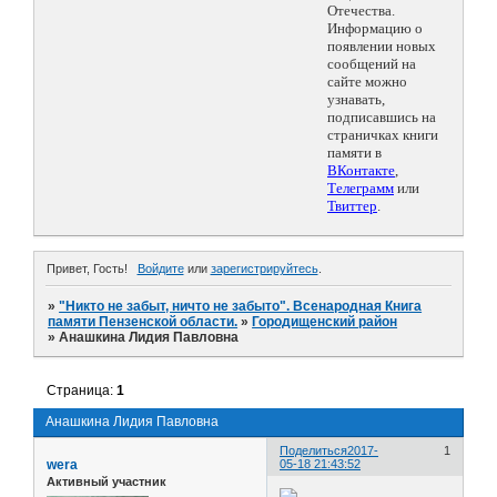
Отечества.
Информацию о
появлении новых
сообщений на
сайте можно
узнавать,
подписавшись на
страничках книги
памяти в
ВКонтакте
,
Телеграмм
или
Твиттер
.
Привет, Гость!
Войдите
или
зарегистрируйтесь
.
»
"Никто не забыт, ничто не забыто". Всенародная Книга
памяти Пензенской области.
»
Городищенский район
»
Анашкина Лидия Павловна
Страница:
1
Анашкина Лидия Павловна
Поделиться
2017-
1
wera
05-18 21:43:52
Активный участник