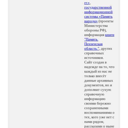
гг.»
,
государственной
информационной
системы «Память
народа»
(проекты
Министерства
обороны РФ),
информация
книги
"Память.
Пензенская
область."
, других
справочных
источников.
Сайт создан в
надежде на то, что
каждый из нас не
только внесёт
данные архивных
документов, но и
дополнит сухую
справочную
информацию
своими бережно
сохраненными
воспоминаниями о
тех, кого уже нет с
нами рядом,
рассказами о ныне