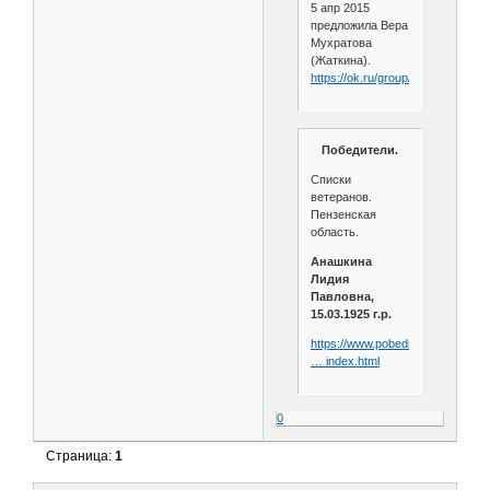
5 апр 2015
предложила Вера
Мухратова
(Жаткина).
https://ok.ru/group/55693837074
Победители.
Списки
ветеранов.
Пензенская
область.
Анашкина
Лидия
Павловна,
15.03.1925 г.р.
https://www.pobediteli.ru/russia/p
… index.html
0
Страница:
1