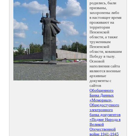
родились, были
призваны,
захоронены либо
в настоящее время
проживают на
территории
Пензенской
области, а также
труженикам
Пензенской
области, ковавшим
Победу в тылу.
Основой
наполнения сайта
являются военные
архивные
документы с
сайтов
Обобщенного
Банка Данных
«Мемориал»
,
Общедоступного
электронного
банка документов
«Подвиг Народа в
Великой
Отечественной
войне 1941-1945