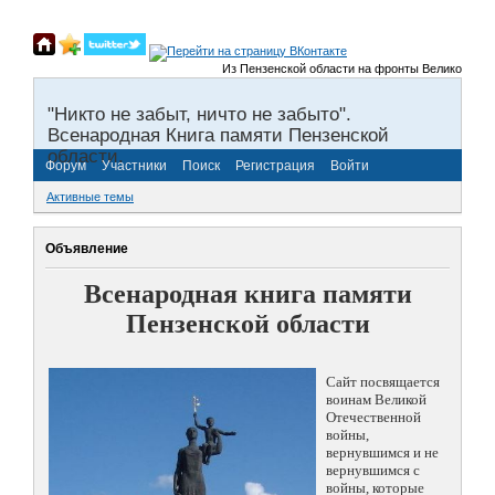
Из Пензенской области на фронты Великой Отечес
"Никто не забыт, ничто не забыто".
Всенародная Книга памяти Пензенской
области.
Форум
Участники
Поиск
Регистрация
Войти
Активные темы
Объявление
Всенародная книга памяти
Пензенской области
Сайт посвящается
воинам Великой
Отечественной
войны,
вернувшимся и не
вернувшимся с
войны, которые