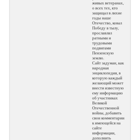
живых ветеранах,
о всех тех, кто
защищал в лихие
годы наше
Отечество, ковал
Победу в тылу,
прославлял
ратными и
трудовыми
подвигами
Пензенскую
землю.
Сайт задуман, как
народная
энциклопедия, в
которую каждый
желающий может
внести известную
ему информацию
об участниках
Великой
Отечественной
войны, добавить
свои комментарии
к имеющейся на
сайте
информации,
дополнить