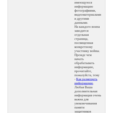
имеющуюся
информацию
фотографиями,
видеоматериалами
и другими
данными.
На каждого воина
заводится
отдельная
страница,
посвященная
конкретному
участнику войны.
Прежде чем
начать
обрабатывать
информацию,
прочитайте,
пожалуйста, тему
-
Как размещать
информацию
.
Любая Ваша
дополнительная
информация очень
важна для
увековечивания
памяти
защитников