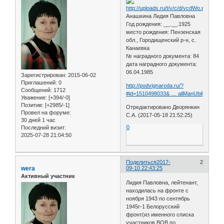
Анашкина Лидия Павловна
Год рождения: __.__.1925
место рождения: Пензенская
обл., Городищенский р-н, с.
Канаевка
№ наградного документа: 84
дата наградного документа:
06.04.1985
Зарегистрирован
: 2015-06-02
Приглашений:
0
http://podvignaroda.ru/?
Сообщений:
1712
#id=1510498033& … ailManUbil
Уважение:
[+394/-0]
Позитив:
[+2985/-1]
Отредактировано Дворянкин
Провел на форуме:
С.А. (2017-05-18 21:52:25)
30 дней 1 час
0
Последний визит:
2025-07-28 21:04:50
Поделиться
2017-
2
wera
09-10 22:43:25
Активный участник
Лидия Павловна, лейтенант,
находилась на фронте с
ноября 1943 по сентябрь
1945г-1 Белорусский
фронт(из именного списка
участников ВОВ по