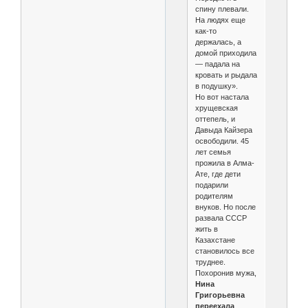
спину плевали.
На людях еще
как-то
держалась, а
домой приходила
— падала на
кровать и рыдала
в подушку».
Но вот настала
хрущевская
оттепель, и
Давыда Кайзера
освободили. 45
лет семья
прожила в Алма­
Ате, где дети
подарили
родителям
внуков. Но после
развала СССР
жить в
Казахстане
становилось все
труднее.
Похоронив мужа,
Нина
Григорьевна
переехала