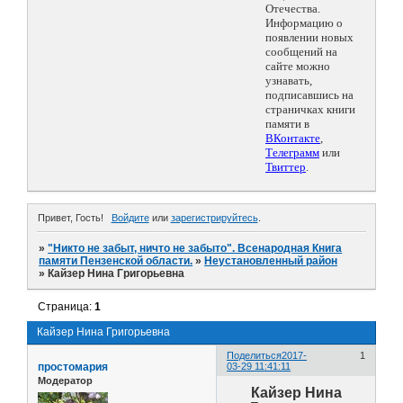
Отечества.
Информацию о
появлении новых
сообщений на
сайте можно
узнавать,
подписавшись на
страничках книги
памяти в
ВКонтакте
,
Телеграмм
или
Твиттер
.
Привет, Гость!
Войдите
или
зарегистрируйтесь
.
»
"Никто не забыт, ничто не забыто". Всенародная Книга
памяти Пензенской области.
»
Неустановленный район
»
Кайзер Нина Григорьевна
Страница:
1
Кайзер Нина Григорьевна
Поделиться
2017-
1
простомария
03-29 11:41:11
Модератор
Кайзер Нина