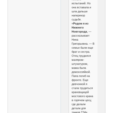
испытаний. Но
она вставала и
шла дальше
наперекор
судьбе.
«
Родом я из
Нижнего
Новгорода
, —
рассказывает
Нина
Григорьевна. — В
семье были еще
брат и сестра.
Отец трудился
маляром­
штукатуром,
мама была
домохозяйкой.
Папа погиб на
фронте. Еще
девчонкой я
стала трудиться
крановщицей
мостового крана
в горячем цеху,
где делали
детали для
танков Т­34».