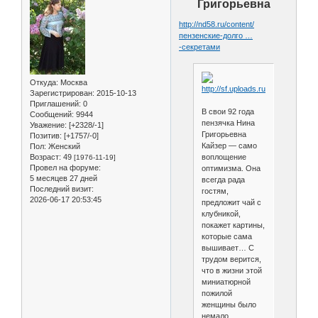
Григорьевна
http://nd58.ru/content/
пензенские-долго …
-секретами
Откуда:
Москва
Зарегистрирован
: 2015-10-13
Приглашений:
0
В свои 92 года
Сообщений:
9944
пензячка Нина
Уважение:
[+2328/-1]
Григорьевна
Позитив:
[+1757/-0]
Кайзер — само
Пол:
Женский
Возраст:
49
воплощение
[1976-11-19]
Провел на форуме:
оптимизма. Она
5 месяцев 27 дней
всегда рада
Последний визит:
гостям,
2026-06-17 20:53:45
предложит чай с
клубникой,
покажет картины,
которые сама
вышивает… С
трудом верится,
что в жизни этой
миниатюрной
пожилой
женщины было
немало