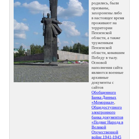
родились, были
призваны,
захоронены либо
в настоящее время
проживают на
территории
Пензенской
области, а также
труженикам
Пензенской
области, ковавшим
Победу в тылу.
Основой
наполнения сайта
являются военные
архивные
документы с
сайтов
Обобщенного
Банка Данных
«Мемориал»
,
Общедоступного
электронного
банка документов
«Подвиг Народа в
Великой
Отечественной
войне 1941-1945