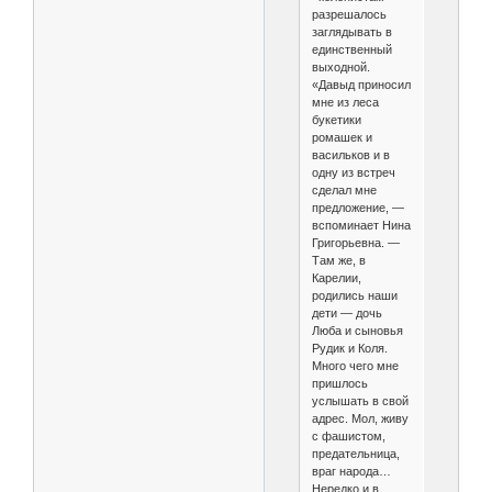
разрешалось
заглядывать в
единственный
выходной.
«Давыд приносил
мне из леса
букетики
ромашек и
васильков и в
одну из встреч
сделал мне
предложение, —
вспоминает Нина
Григорьевна. —
Там же, в
Карелии,
родились наши
дети — дочь
Люба и сыновья
Рудик и Коля.
Много чего мне
пришлось
услышать в свой
адрес. Мол, живу
с фашистом,
предательница,
враг народа…
Нередко и в