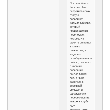
После войны в
Карелии Нина
встретила свою
вторую
половинку —
Давыда Кайзера,
который
происходил из
поволжских
немцев. На
фронте он попал
в плен к
фашистам, а
когда его
освободили наши
войска, оказался
в колонии­
поселении.
Кайзер валил
лес, а Нина
работала в
дорожной
бригаде. И
однажды они
пересеклись на
танцах в клубе,
куда
«колонистам»