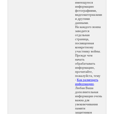
имеющуюся
информацию
фотографиями,
видеоматериалами
и другими
данными.
На каждого воина
заводится
отдельная
страница,
посвященная
конкретному
участнику войны.
Прежде чем
начать
обрабатывать
информацию,
прочитайте,
пожалуйста, тему
-
Как размещать
информацию
.
Любая Ваша
дополнительная
информация очень
важна для
увековечивания
памяти
защитников