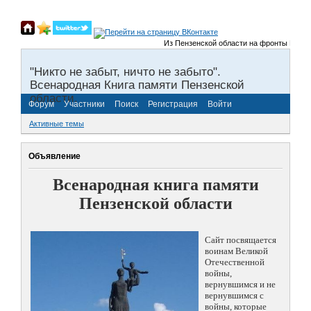
Из Пензенской области на фронты Великой 
"Никто не забыт, ничто не забыто".
Всенародная Книга памяти Пензенской
области.
Форум
Участники
Поиск
Регистрация
Войти
Активные темы
Объявление
Всенародная книга памяти
Пензенской области
Сайт посвящается
воинам Великой
Отечественной
войны,
вернувшимся и не
вернувшимся с
войны, которые