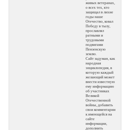
живых ветеранах,
о всех тех, кто
защищал в лихие
годы наше
Отечество, ковал
Победу в тылу,
прославлял
ратными и
трудовыми
подвигами
Пензенскую
землю.
Сайт задуман, как
народная
энциклопедия, в
которую каждый
желающий может
внести известную
ему информацию
об участниках
Великой
Отечественной
войны, добавить
свои комментарии
к имеющейся на
сайте
информации,
дополнить