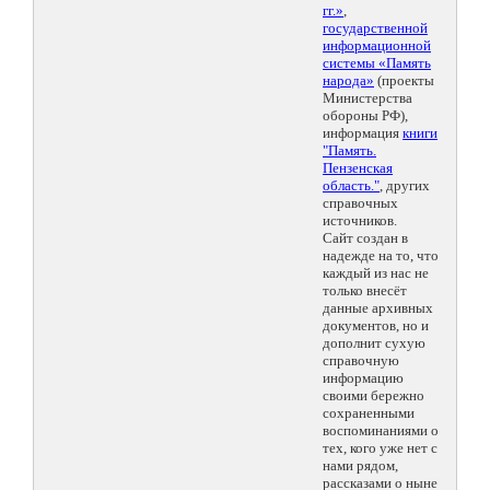
гг.»
,
государственной
информационной
системы «Память
народа»
(проекты
Министерства
обороны РФ),
информация
книги
"Память.
Пензенская
область."
, других
справочных
источников.
Сайт создан в
надежде на то, что
каждый из нас не
только внесёт
данные архивных
документов, но и
дополнит сухую
справочную
информацию
своими бережно
сохраненными
воспоминаниями о
тех, кого уже нет с
нами рядом,
рассказами о ныне