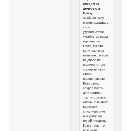
следом за
дочерью в
Пензу.
«Сейчас живу,
можно сказать, в
свое
удовольствие, —
улыбается наша
героиня. —
Сплю, ем что
хочу, картины
вышиваю, а еще
во дворе на
лавочке читаю
соседкам свои
стихи
православные.
Возможно,
секрет моего
долголетия в
том, что за всю
жизнь не выпила
ни рюмки
спиртного и не
выкурила ни
одной сигареты.
Или в том, что
всю жизнь