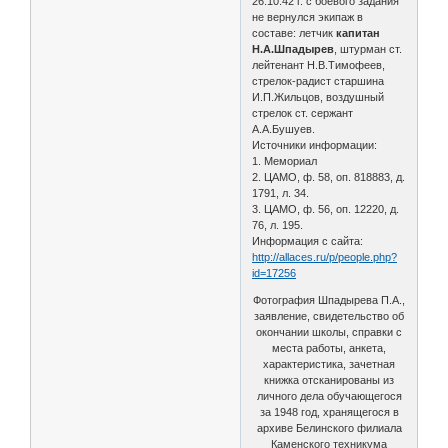
26.10.42 г. с боевого задания
не вернулся экипаж в
составе: летчик
капитан
Н.А.Шпадырев
, штурман ст.
лейтенант Н.В.Тимофеев,
стрелок-радист старшина
И.П.Жильцов, воздушный
стрелок ст. сержант
А.А.Бушуев.
Источники информации:
1. Мемориал
2. ЦАМО, ф. 58, оп. 818883, д.
1791, л. 34.
3. ЦАМО, ф. 56, оп. 12220, д.
76, л. 195.
Информация с сайта:
http://allaces.ru/p/people.php?
id=17256
Фотография Шпадырева П.А.,
заявление, свидетельство об
окончании школы, справки с
места работы, анкета,
характеристика, зачетная
книжка отсканированы из
личного дела обучающегося
за 1948 год, хранящегося в
архиве Белинского филиала
Каменского техникума