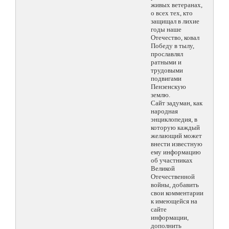
живых ветеранах,
о всех тех, кто
защищал в лихие
годы наше
Отечество, ковал
Победу в тылу,
прославлял
ратными и
трудовыми
подвигами
Пензенскую
землю.
Сайт задуман, как
народная
энциклопедия, в
которую каждый
желающий может
внести известную
ему информацию
об участниках
Великой
Отечественной
войны, добавить
свои комментарии
к имеющейся на
сайте
информации,
дополнить