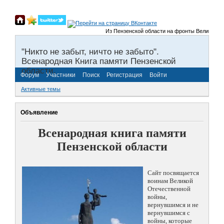
Из Пензенской области на фронты Великой Отече
"Никто не забыт, ничто не забыто".
Всенародная Книга памяти Пензенской
области.
Форум
Участники
Поиск
Регистрация
Войти
Активные темы
Объявление
Всенародная книга памяти
Пензенской области
Сайт посвящается
воинам Великой
Отечественной
войны,
вернувшимся и не
вернувшимся с
войны, которые