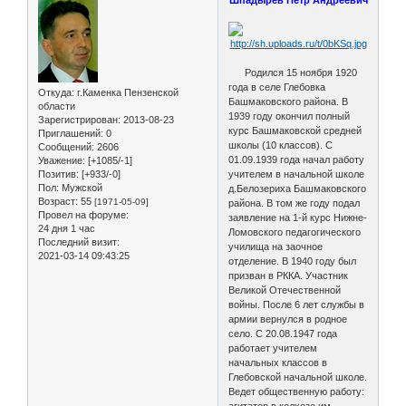
Родился 15 ноября 1920
года в селе Глебовка
Откуда:
г.Каменка Пензенской
Башмаковского района. В
области
1939 году окончил полный
Зарегистрирован
: 2013-08-23
курс Башмаковской средней
Приглашений:
0
школы (10 классов). С
Сообщений:
2606
01.09.1939 года начал работу
Уважение:
[+1085/-1]
Позитив:
[+933/-0]
учителем в начальной школе
Пол:
Мужской
д.Белозериха Башмаковского
Возраст:
55
[1971-05-09]
района. В том же году подал
Провел на форуме:
заявление на 1-й курс Нижне-
24 дня 1 час
Ломовского педагогического
Последний визит:
училища на заочное
2021-03-14 09:43:25
отделение. В 1940 году был
призван в РККА. Участник
Великой Отечественной
войны. После 6 лет службы в
армии вернулся в родное
село. С 20.08.1947 года
работает учителем
начальных классов в
Глебовской начальной школе.
Ведет общественную работу:
агитатор в колхозе им