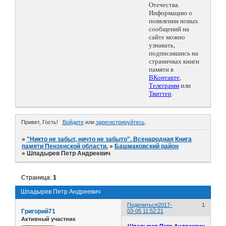
Отечества.
Информацию о
появлении новых
сообщений на
сайте можно
узнавать,
подписавшись на
страничках книги
памяти в
ВКонтакте
,
Телеграмм
или
Твиттер
.
Привет, Гость!
Войдите
или
зарегистрируйтесь
.
»
"Никто не забыт, ничто не забыто". Всенародная Книга
памяти Пензенской области.
»
Башмаковский район
»
Шпадырев Петр Андреевич
Страница:
1
Шпадырев Петр Андреевич
Поделиться
2017-
1
Григорий71
03-05 11:52:21
Активный участник
Шпадырев Петр Андреевич