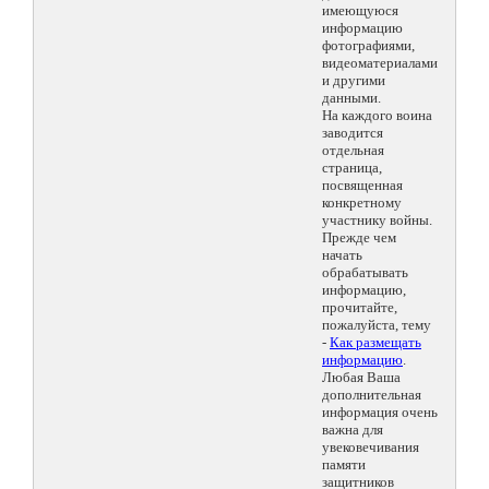
имеющуюся
информацию
фотографиями,
видеоматериалами
и другими
данными.
На каждого воина
заводится
отдельная
страница,
посвященная
конкретному
участнику войны.
Прежде чем
начать
обрабатывать
информацию,
прочитайте,
пожалуйста, тему
-
Как размещать
информацию
.
Любая Ваша
дополнительная
информация очень
важна для
увековечивания
памяти
защитников