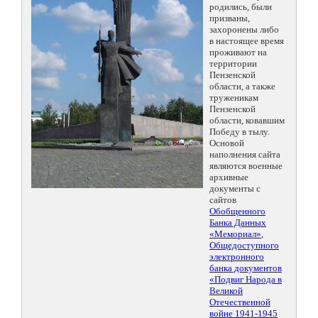
родились, были
призваны,
захоронены либо
в настоящее время
проживают на
территории
Пензенской
области, а также
труженикам
Пензенской
области, ковавшим
Победу в тылу.
Основой
наполнения сайта
являются военные
архивные
документы с
сайтов
Обобщенного
Банка Данных
«Мемориал»
,
Общедоступного
электронного
банка документов
«Подвиг Народа в
Великой
Отечественной
войне 1941-1945