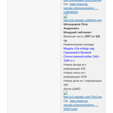
См.:
https://pamyat-
naroda.ru/heroes/podvig- …
e38646593/
Шпандырев Петр
Андреевич
Младший лейтенант
Воинская часть
1097 сп 326
сд
Наименование награды
Медаль «За победу над
Германией в Великой
Отечественной войне 1941–
1945 гг.»
Номер фонда ист.
информации 309
Номер описи ист.
информации 4106
Номер дела ист. информации
200
Архив ЦАМО
См.:
https://pamyat-
naroda.ru/heroes/podvig- …
535271116/