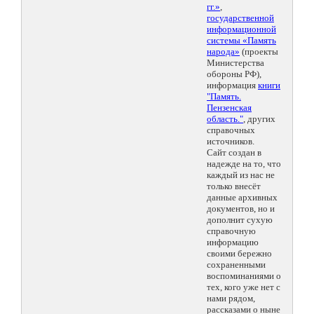
гг.»
,
государственной
информационной
системы «Память
народа»
(проекты
Министерства
обороны РФ),
информация
книги
"Память.
Пензенская
область."
, других
справочных
источников.
Сайт создан в
надежде на то, что
каждый из нас не
только внесёт
данные архивных
документов, но и
дополнит сухую
справочную
информацию
своими бережно
сохраненными
воспоминаниями о
тех, кого уже нет с
нами рядом,
рассказами о ныне