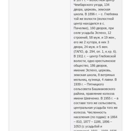
Чембарского уезда, 134
двора, церковь, земская
школа. В 1896 г. – с. Глебовка
той же волости (волостной
центр находился в с.
Пачелме), 160 дворов, при
селе усадьба Эспехо, 12
строений, 58 муж. и 19 жен.,
его же 2 хутора, в них 3
двора, 24 муж. и 5 жен.
(ГАПО, ф. 294, оп. 1, е.хр. 6).
В 1911 г. – центр Глебовской
волости, одно крестьянское
общество, 186 дворов,
имение Эспехо, церковь,
земская школа, 8 ветряных
мельниц, кузница, 4 лавки. В
1939 г. – Пятницкого
сельсовета Башмаковского
района, правление колхоза
имени Шевченко. В 1955 г. – в
составе того же сельсовета,
центральная усадьба того же
колхоза. Численность
населения (по годам): в 1864
– 810, 1877 – 1186, 1896 –
1053 (с усадьбой и
хуторами), 1911 – 1159, 1926