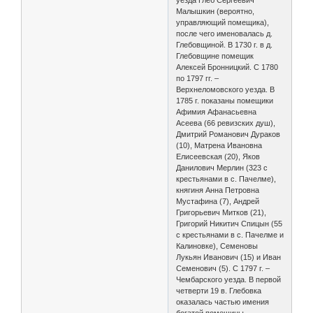
Малышкин (вероятно,
управляющий помещика),
после чего именовалась д.
Глебовщиной. В 1730 г. в д.
Глебовщине помещик
Алексей Бронницкий. С 1780
по 1797 гг. –
Верхнеломовского уезда. В
1785 г. показаны помещики
Афимия Афанасьевна
Асеева (66 ревизских душ),
Дмитрий Романович Дураков
(10), Матрена Ивановна
Елисеевская (20), Яков
Данилович Мерлин (323 с
крестьянами в с. Пачелме),
княгиня Анна Петровна
Мустафина (7), Андрей
Григорьевич Митков (21),
Григорий Никитич Спицын (55
с крестьянами в с. Пачелме и
Калиновке), Семеновы
Лукьян Иванович (15) и Иван
Семенович (5). С 1797 г. –
Чембарского уезда. В первой
четверти 19 в. Глебовка
оказалась частью имения
богатой помещицы