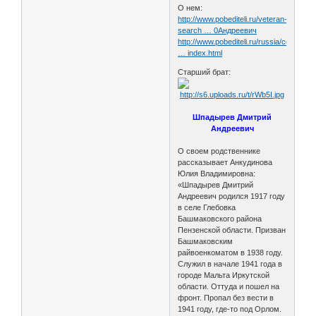
О нем:
http://www.pobediteli.ru/veteran-
search … 0Андреевич
http://www.pobediteli.ru/russia/center/
… index.html
Старший брат:
Шпадырев Дмитрий
Андреевич
О своем родственнике
рассказывает Анкудинова
Юлия Владимировна:
«Шпадырев Дмитрий
Андреевич родился 1917 году
в селе Глебовка
Башмаковского района
Пензенской области. Призван
Башмаковским
райвоенкоматом в 1938 году.
Служил в начале 1941 года в
городе Мальта Иркутской
области. Оттуда и пошел на
фронт. Пропал без вести в
1941 году, где-то под Орлом.