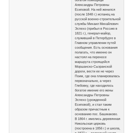
Александры Петровны
Есиповой. На ней женился
(после 1848 г.) испанец на
русской военно-строительной
службы Михаил Михайлович
Эспехо (прибыл в Россию в
1821 г.), генерал-майор,
служивший в Петербурге в
Главном управлении путей
сообщения. Есть основания
полагать, что именно он
настоял на переносе
маршрута строящейся
Моршанско-Сызранской
дороги, вести ее не через
Поим, где она планировалась
первоначально, а через
Глебовку, где находилось
богатое имение его жены
Александры Петровны
Эспехо (урожденной
Есиповой), и стал таким
образом причастным к
основанию пос. Башмаково.
В 1864 г. имелись деревянная
Никольская церковь
(построена в 1856 г.) и школа,
в 1877 г. – волостной центр