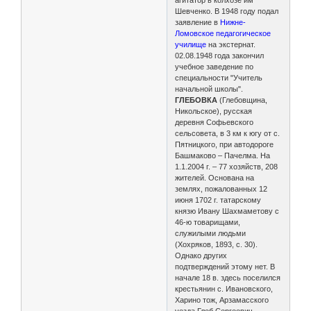
Шевченко. В 1948 году подал
заявление в
Нижне-
Ломовское педагогическое
училище
на экстернат.
02.08.1948 года закончил
учебное заведение по
специальности "Учитель
начальной школы".
ГЛЕБОВКА
(Глебовщина,
Никольское), русская
деревня Софьевского
сельсовета, в 3 км к югу от с.
Пятницкого, при автодороге
Башмаково – Пачелма. На
1.1.2004 г. – 77 хозяйств, 208
жителей. Основана на
землях, пожалованных 12
июня 1702 г. татарскому
князю Ивану Шахмаметову с
46-ю товарищами,
служилыми людьми
(Хохряков, 1893, с. 30).
Однако других
подтверждений этому нет. В
начале 18 в. здесь поселился
крестьянин с. Ивановского,
Харино тож, Арзамасского
уезда Глеб Сергеевич