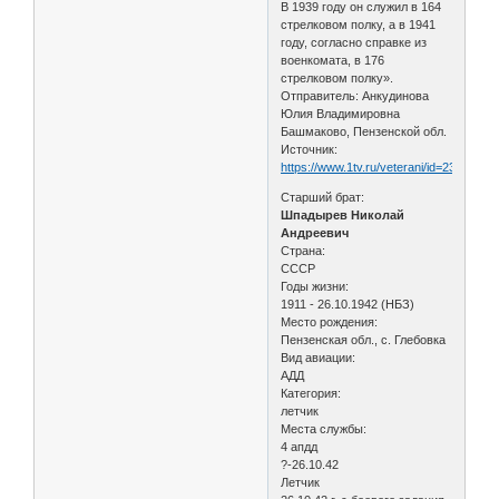
В 1939 году он служил в 164
стрелковом полку, а в 1941
году, согласно справке из
военкомата, в 176
стрелковом полку».
Отправитель: Анкудинова
Юлия Владимировна
Башмаково, Пензенской обл.
Источник:
https://www.1tv.ru/veterani/id=2380593
Старший брат:
Шпадырев Николай
Андреевич
Страна:
СССР
Годы жизни:
1911 - 26.10.1942 (НБЗ)
Место рождения:
Пензенская обл., с. Глебовка
Вид авиации:
АДД
Категория:
летчик
Места службы:
4 апдд
?‑26.10.42
Летчик