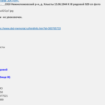
талаг 304 (IVH).
__.1910 Нижнеломовский р-н, д. Хлысты 13.06.1944 K III рядовой 929 сп фото
и не увековечен.
ps://www.obd-memorial.ru/html/info.htm?id=300765733
ысты
ядовой
ище III)
МО
 58
977521
889