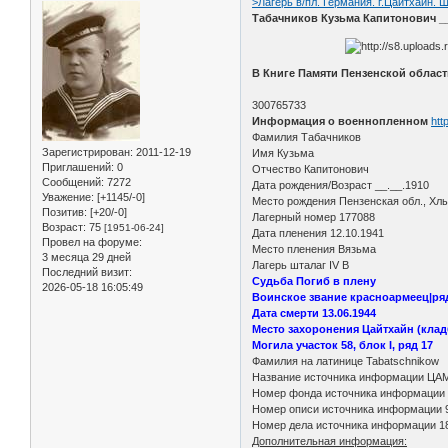
>Лагерь в/пл. Германия. г.Цайтхайн. Ш
Табачников Кузьма Капитонович __.
В Книге Памяти Пензенской област
300765733
Информация о военнопленном
htt
Фамилия Табачников
Зарегистрирован
: 2011-12-19
Имя Кузьма
Приглашений:
0
Отчество Капитонович
Сообщений:
7272
Дата рождения/Возраст __.__.1910
Уважение:
[+1145/-0]
Место рождения Пензенская обл., Хл
Позитив:
[+20/-0]
Лагерный номер 177088
Возраст:
75
[1951-06-24]
Дата пленения 12.10.1941
Провел на форуме:
Место пленения Вязьма
3 месяца 29 дней
Лагерь шталаг IV B
Последний визит:
Судьба Погиб в плену
2026-05-18 16:05:49
Воинское звание красноармеец|р
Дата смерти 13.06.1944
Место захоронения Цайтхайн (кладб
Могила участок 58, блок I, ряд 17
Фамилия на латинице Tabatschnikow
Название источника информации ЦА
Номер фонда источника информации
Номер описи источника информации 
Номер дела источника информации 1
Дополнительная информация: