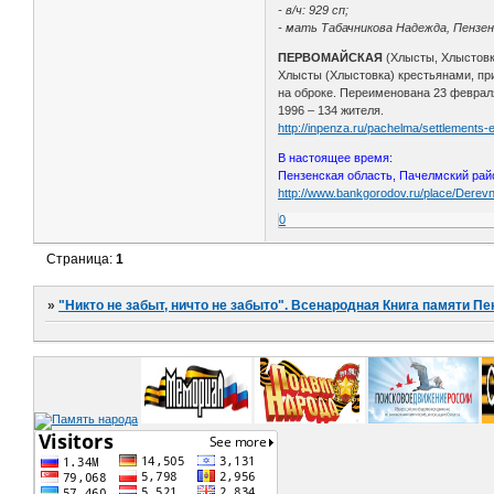
- в/ч: 929 сп;
- мать Табачникова Надежда, Пензен
ПЕРВОМАЙСКАЯ
(Хлысты, Хлыстовка
Хлысты (Хлыстовка) крестьянами, пр
на оброке. Переименована 23 февраля 
1996 – 134 жителя.
http://inpenza.ru/pachelma/settlements-e
В настоящее время:
Пензенская область, Пачелмский рай
http://www.bankgorodov.ru/place/Derevn
0
Страница:
1
»
"Никто не забыт, ничто не забыто". Всенародная Книга памяти Пе