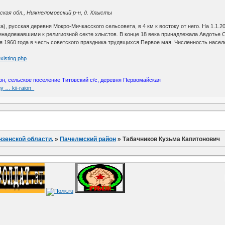
ская обл., Нижнеломовский р-н, д. Хлысты
), русская деревня Мокро-Мичкасского сельсовета, в 4 км к востоку от него. На 1.1.20
инадлежавшими к религиозной секте хлыстов. В конце 18 века принадлежала Авдотье
1960 года в честь советского праздника трудящихся Первое мая. Численность населения:
xisting.php
он, сельское поселение Титовский с/с, деревня Первомайская
y … kii-raion_
нзенской области.
»
Пачелмский район
»
Табачников Кузьма Капитонович