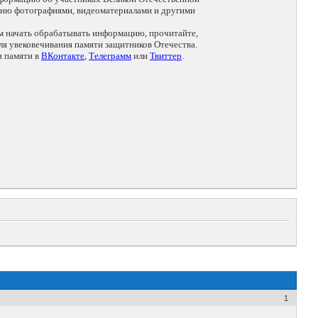
цию фотографиями, видеоматериалами и другими
ем начать обрабатывать информацию, прочитайте,
я увековечивания памяти защитников Отечества.
и памяти в
ВКонтакте
,
Телеграмм
или
Твиттер
.
1