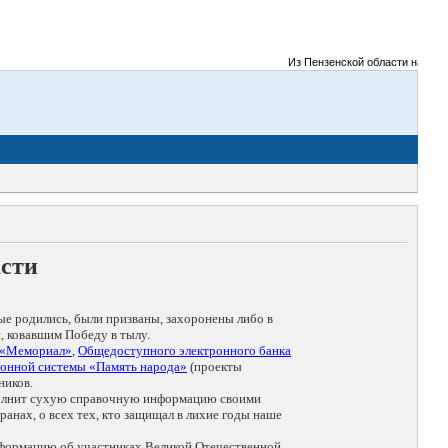
Из Пензенской области на фронт
асти
ые родились, были призваны, захоронены либо в
, ковавшим Победу в тылу.
 «Мемориал»
,
Общедоступного электронного банка
онной системы «Память народа»
(проекты
ников.
дополнит сухую справочную информацию своими
анах, о всех тех, кто защищал в лихие годы наше
нформацию об участниках Великой Отечественной