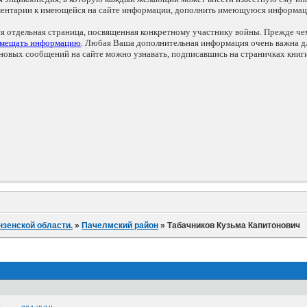
мментарии к имеющейся на сайте информации, дополнить имеющуюся информа
ся отдельная страница, посвященная конкретному участнику войны. Прежде ч
змещать информацию
. Любая Ваша дополнительная информация очень важна дл
овых сообщений на сайте можно узнавать, подписавшись на страничках книг
нзенской области.
»
Пачелмский район
»
Табачников Кузьма Капитонович