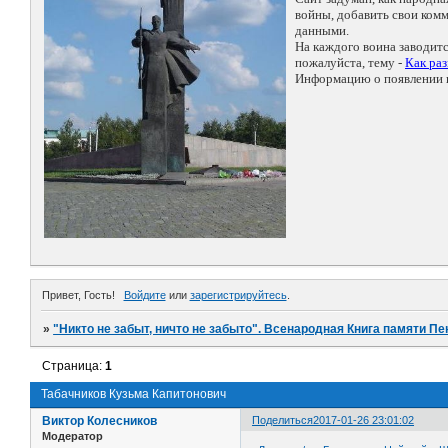
войны, добавить свои ко
данными.
На каждого воина заводит
пожалуйста, тему -
Как ра
Информацию о появлении н
Привет, Гость!
Войдите
или
зарегистрируйтесь
.
»
"Никто не забыт, ничто не забыто". Всенародная Книга памяти Пе
Страница:
1
Табачников Кузьма Капитонович
Виктор Колесников
Поделиться
2017-01-26 23:01:02
Модератор