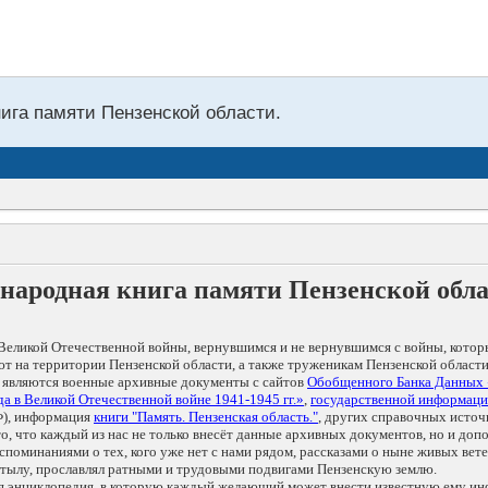
нига памяти Пензенской области.
народная книга памяти Пензенской обл
Великой Отечественной войны, вернувшимся и не вернувшимся с войны, котор
т на территории Пензенской области, а также труженикам Пензенской области
 являются военные архивные документы с сайтов
Обобщенного Банка Данных
а в Великой Отечественной войне 1941-1945 гг.»
,
государственной информаци
), информация
книги "Память. Пензенская область."
, других справочных источ
 то, что каждый из нас не только внесёт данные архивных документов, но и 
оминаниями о тех, кого уже нет с нами рядом, рассказами о ныне живых ветер
в тылу, прославлял ратными и трудовыми подвигами Пензенскую землю.
ая энциклопедия, в которую каждый желающий может внести известную ему и