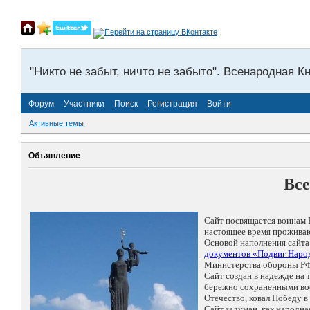
"Никто не забыт, ничто не забыто". Всенародная К
Форум
Участники
Поиск
Регистрация
Войти
Активные темы
Объявление
Все
Сайт посвящается воинам 
настоящее время проживаю
Основой наполнения сайта
документов «Подвиг Народ
Министерства обороны РФ
Сайт создан в надежде на
бережно сохраненными восп
Отечество, ковал Победу 
Сайт задуман, как народн