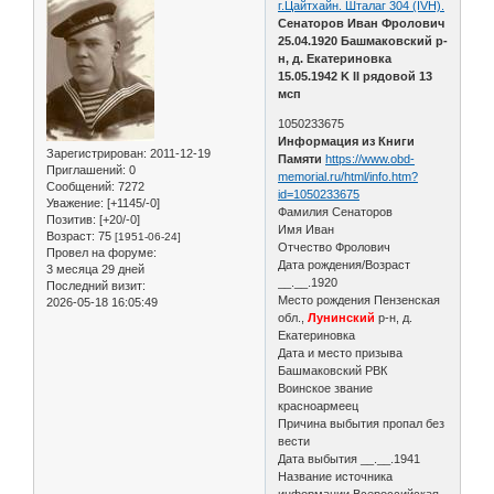
г.Цайтхайн. Шталаг 304 (IVH).
Сенаторов Иван Фролович
25.04.1920 Башмаковский р-
н, д. Екатериновка
15.05.1942 K II рядовой 13
мсп
1050233675
Информация из Книги
Зарегистрирован
: 2011-12-19
Памяти
https://www.obd-
Приглашений:
0
memorial.ru/html/info.htm?
Сообщений:
7272
id=1050233675
Уважение:
[+1145/-0]
Фамилия Сенаторов
Позитив:
[+20/-0]
Имя Иван
Возраст:
75
[1951-06-24]
Отчество Фролович
Провел на форуме:
Дата рождения/Возраст
3 месяца 29 дней
__.__.1920
Последний визит:
Место рождения Пензенская
2026-05-18 16:05:49
обл.,
Лунинский
р-н, д.
Екатериновка
Дата и место призыва
Башмаковский РВК
Воинское звание
красноармеец
Причина выбытия пропал без
вести
Дата выбытия __.__.1941
Название источника
информации Всероссийская