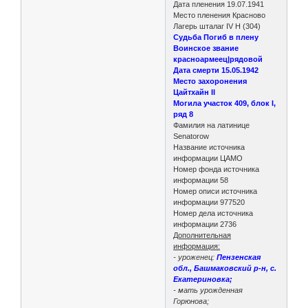
Дата пленения 19.07.1941
Место пленения Красново
Лагерь шталаг IV H (304)
Судьба Погиб в плену
Воинское звание
красноармеец|рядовой
Дата смерти 15.05.1942
Место захоронения
Цайтхайн II
Могила участок 409, блок I,
ряд 8
Фамилия на латинице
Senatorow
Название источника
информации ЦАМО
Номер фонда источника
информации 58
Номер описи источника
информации 977520
Номер дела источника
информации 2736
Дополнительная
информация:
- уроженец:
Пензенская
обл., Башмаковский р-н, с.
Екатериновка;
- мать урожденная
Горюнова;