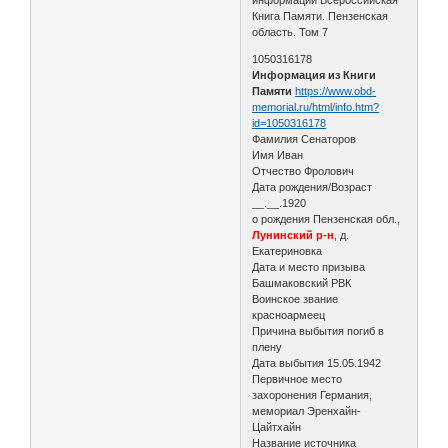
Книга Памяти. Пензенская
область. Том 7
1050316178
Информация из Книги
Памяти
https://www.obd-
memorial.ru/html/info.htm?
id=1050316178
Фамилия Сенаторов
Имя Иван
Отчество Фролович
Дата рождения/Возраст
__.__.1920
о рождения Пензенская обл.,
Лунинский р-н
, д.
Екатериновка
Дата и место призыва
Башмаковский РВК
Воинское звание
красноармеец
Причина выбытия погиб в
плену
Дата выбытия 15.05.1942
Первичное место
захоронения Германия,
мемориал Эренхайн-
Цайтхайн
Название источника