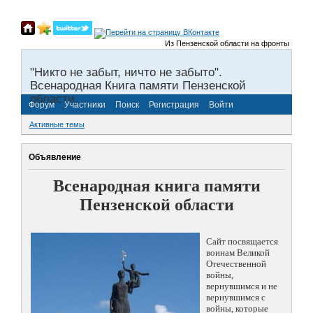
Из Пензенской области на фронты Великой 
"Никто не забыт, ничто не забыто".
Всенародная Книга памяти Пензенской
области.
Форум
Участники
Поиск
Регистрация
Войти
Активные темы
Объявление
Всенародная книга памяти
Пензенской области
Сайт посвящается
воинам Великой
Отечественной
войны,
вернувшимся и не
вернувшимся с
войны, которые