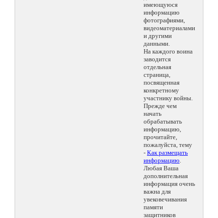
имеющуюся
информацию
фотографиями,
видеоматериалами
и другими
данными.
На каждого воина
заводится
отдельная
страница,
посвященная
конкретному
участнику войны.
Прежде чем
начать
обрабатывать
информацию,
прочитайте,
пожалуйста, тему
-
Как размещать
информацию
.
Любая Ваша
дополнительная
информация очень
важна для
увековечивания
памяти
защитников