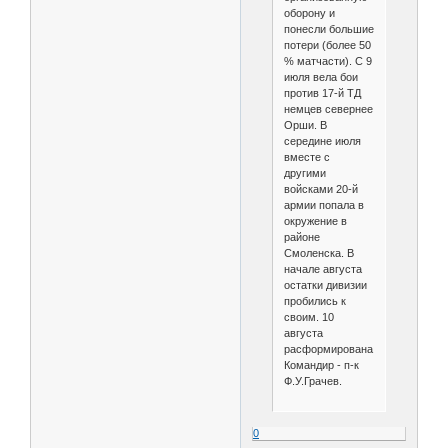
оборону и
понесли большие
потери (более 50
% матчасти). С 9
июля вела бои
против 17-й ТД
немцев севернее
Орши. В
середине июля
вместе с
другими
войсками 20-й
армии попала в
окружение в
районе
Смоленска. В
начале августа
остатки дивизии
пробились к
своим. 10
августа
расформирована.
Командир - п-к
Ф.У.Грачев.
0