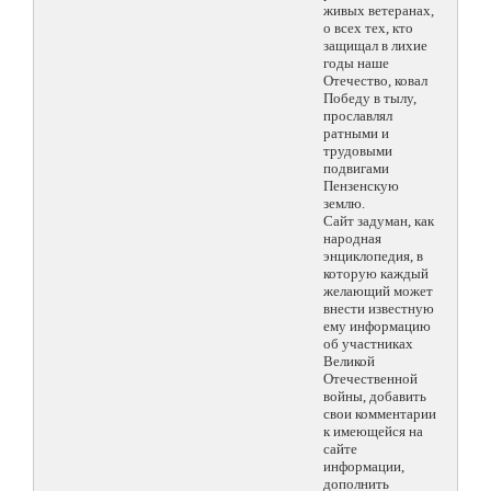
живых ветеранах,
о всех тех, кто
защищал в лихие
годы наше
Отечество, ковал
Победу в тылу,
прославлял
ратными и
трудовыми
подвигами
Пензенскую
землю.
Сайт задуман, как
народная
энциклопедия, в
которую каждый
желающий может
внести известную
ему информацию
об участниках
Великой
Отечественной
войны, добавить
свои комментарии
к имеющейся на
сайте
информации,
дополнить