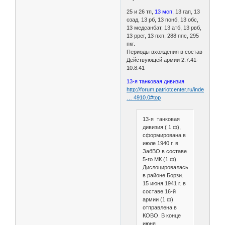
25 и 26 тп,
13 мсп,
13 гап, 13
озад, 13 рб, 13 понб, 13 обс,
13 медсанбат, 13 атб, 13 рвб,
13 ррег, 13 пхп, 288 ппс, 295
пкг.
Периоды вхождения в состав
Действующей армии 2.7.41-
10.8.41
13-я танковая дивизия
http://forum.patriotcenter.ru/index.php
… 4910.0#top
13-я танковая
дивизия ( 1 ф),
сформирована в
июле 1940 г. в
ЗабВО в составе
5-го МК (1 ф).
Дислоцировалась
в районе Борзи.
15 июня 1941 г. в
составе 16-й
армии (1 ф)
отправлена в
КОВО. В конце
июня