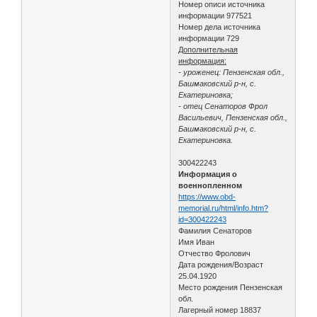
Номер описи источника
информации 977521
Номер дела источника
информации 729
Дополнительная
информация:
- уроженец: Пензенская обл.,
Башмаковский р-н, с.
Екатериновка;
- отец Сенаторов Фрол
Васильевич, Пензенская обл.,
Башмаковский р-н, с.
Екатериновка.
300422243
Информация о
военнопленном
https://www.obd-
memorial.ru/html/info.htm?
id=300422243
Фамилия Сенаторов
Имя Иван
Отчество Фролович
Дата рождения/Возраст
25.04.1920
Место рождения Пензенская
обл.
Лагерный номер 18837