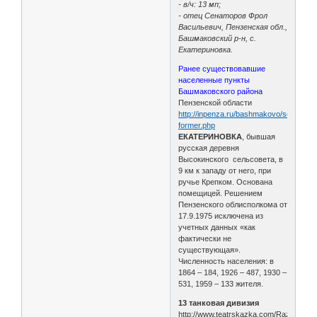
- в/ч: 13 мп;
- отец Сенаторов Фрол
Васильевич, Пензенская обл.,
Башмаковский р-н, с.
Екатериновка.
Ранее существовавшие
населенные пункты
Башмаковского района
Пензенской области
http://inpenza.ru/bashmakovo/settlemen
former.php
ЕКАТЕРИНОВКА
, бывшая
русская деревня
Высокинского сельсовета, в
9 км к западу от него, при
ручье Крепком. Основана
помещицей. Решением
Пензенского облисполкома от
17.9.1975 исключена из
учетных данных «как
фактически не
существующая».
Численность населения: в
1864 – 184, 1926 – 487, 1930 –
531, 1959 – 133 жителя.
13 танковая дивизия
http://www.teatrskazka.com/Raznoe/Pe