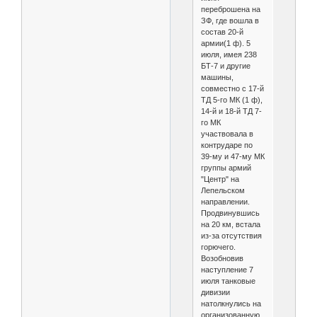
переброшена на
ЗФ, где вошла в
состав 20-й
армии(1 ф). 5
июля, имея 238
БТ-7 и другие
машины,
совместно с 17-й
ТД 5-го МК (1 ф),
14-й и 18-й ТД 7-
го МК
участвовала в
контрударе по
39-му и 47-му МК
группы армий
"Центр" на
Лепельском
направлении.
Продвинувшись
на 20 км, встала
из-за отсутствия
горючего.
Возобновив
наступление 7
июля танковые
дивизии
натолкнулись на
организованную