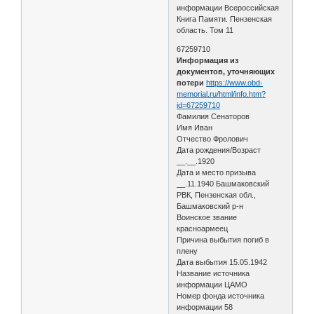
информации Всероссийская
Книга Памяти. Пензенская
область. Том 11
67259710
Информация из
документов, уточняющих
потери
https://www.obd-
memorial.ru/html/info.htm?
id=67259710
Фамилия Сенаторов
Имя Иван
Отчество Фролович
Дата рождения/Возраст
__.__.1920
Дата и место призыва
__.11.1940 Башмаковский
РВК, Пензенская обл.,
Башмаковский р-н
Воинское звание
красноармеец
Причина выбытия погиб в
плену
Дата выбытия 15.05.1942
Название источника
информации ЦАМО
Номер фонда источника
информации 58