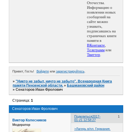
Отечества.
Информацию о
появлении новых
сообщений на
сайте можно
узнавать,
подписавшись на
страничках книги
памяти в
ВКонтакте
,
Телеграмм
или
Твиттер
.
Привет, Гость!
Войдите
или
зарегистрируйтесь
.
»
"Никто не забыт, ничто не забыто". Всенародная Книга
памяти Пензенской области.
»
Башмаковский район
»
Сенаторов Иван Фролович
Страница:
1
Сенаторов Иван Фролович
Поделиться
2017-
1
Виктор Колесников
01-21 12:58:27
Модератор
>Лагерь в/пл. Германия.