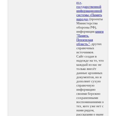
гг.»
,
государственной
информационной
системы «Память
народа»
(проекты
Министерства
обороны РФ),
информация
книги
"Память.
Пензенская
область."
, других
справочных
источников.
Сайт создан в
надежде на то, что
каждый из нас не
только внесёт
данные архивных
документов, но и
дополнит сухую
справочную
информацию
своими бережно
сохраненными
воспоминаниями о
тех, кого уже нет с
нами рядом,
рассказами о ныне