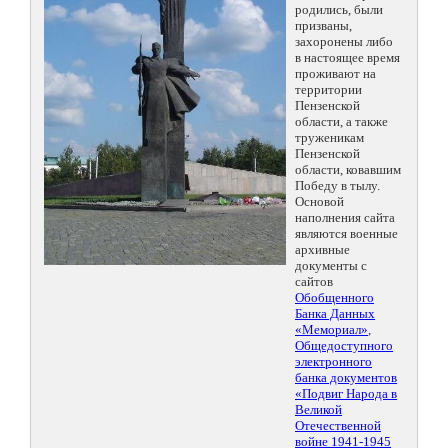
родились, были
призваны,
захоронены либо
в настоящее время
проживают на
территории
Пензенской
области, а также
труженикам
Пензенской
области, ковавшим
Победу в тылу.
Основой
наполнения сайта
являются военные
архивные
документы с
сайтов
Обобщенного
Банка Данных
«Мемориал»
,
Общедоступного
электронного
банка документов
«Подвиг Народа в
Великой
Отечественной
войне 1941-1945