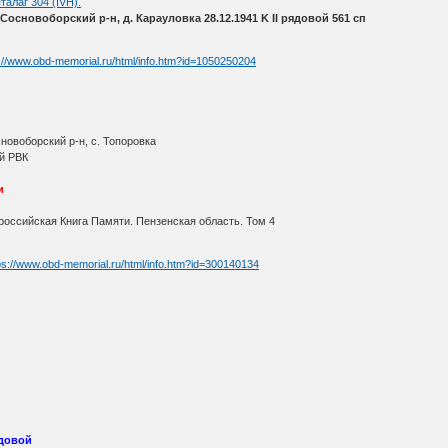
талаг 304 (IVH).
Сосновоборский р-н, д. Карауловка 28.12.1941 K II рядовой 561 сп
://www.obd-memorial.ru/html/info.htm?id=1050250204
новоборский р-н, с. Топоровка
й РВК
и
оссийская Книга Памяти. Пензенская область. Том 4
ps://www.obd-memorial.ru/html/info.htm?id=300140134
ядовой