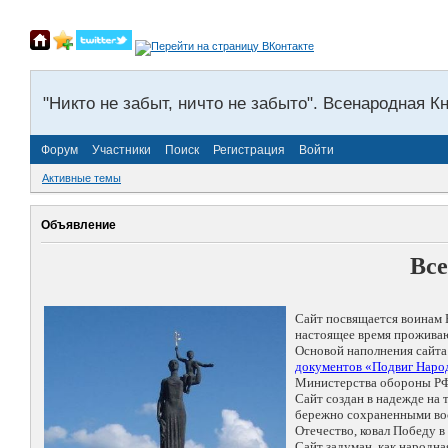
"Никто не забыт, ничто не забыто". Всенародная К
Форум
Участники
Поиск
Регистрация
Войти
Активные темы
Объявление
Все
Сайт посвящается воинам 
настоящее время проживаю
Основой наполнения сайта
документов «Подвиг Народ
Министерства обороны РФ
Сайт создан в надежде на
бережно сохраненными восп
Отечество, ковал Победу 
Сайт задуман, как народн