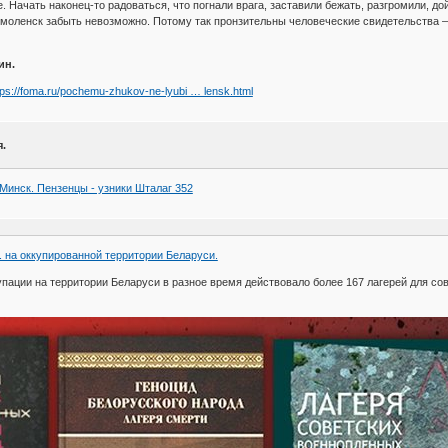
. Начать наконец-то радоваться, что погнали врага, заставили бежать, разгромили, до
Смоленск забыть невозможно. Потому так пронзительны человеческие свидетельства 
ин.
tps://foma.ru/pochemu-zhukov-ne-lyubi … lensk.html
.
. Минск. Пензенцы - узники Шталаг 352
. на оккупированной территории Беларуси.
купации на территории Беларуси в разное время действовало более 167 лагерей для с