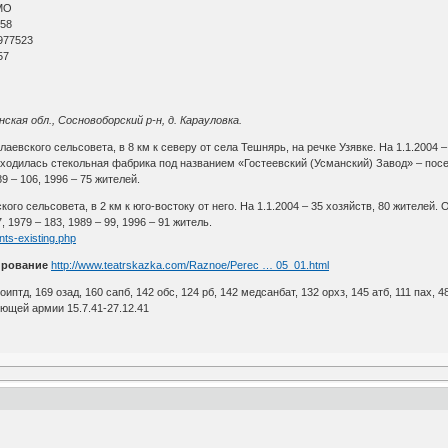
МО
 58
977523
57
ская обл., Сосновоборский р-н, д. Карауловка.
лаевского сельсовета, в 8 км к северу от села Тешнярь, на речке Узявке. На 1.1.2004
ходилась стекольная фабрика под названием «Гостеевский (Усманский) Завод» – посело
89 – 106, 1996 – 75 жителей.
кого сельсовета, в 2 км к юго-востоку от него. На 1.1.2004 – 35 хозяйств, 80 жителе
7, 1979 – 183, 1989 – 99, 1996 – 91 житель.
nts-existing.php
ирование
http://www.teatrskazka.com/Raznoe/Perec … 05_01.html
 оиптд, 169 озад, 160 сапб, 142 обс, 124 рб, 142 медсанбат, 132 орхз, 145 атб, 111 пах, 48
ющей армии 15.7.41-27.12.41