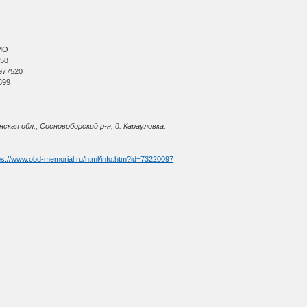
МО
 58
977520
699
ская обл., Сосновоборский р-н, д. Карауловка.
ps://www.obd-memorial.ru/html/info.htm?id=73220097