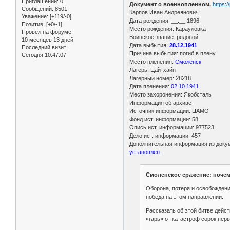
Приглашений:
0
Документ о военнопленном.
https:
Сообщений:
8501
Карпов Иван Андреянович
Уважение:
[+119/-0]
Дата рождения: __.__.1896
Позитив:
[+0/-1]
Место рождения: Карауловка
Провел на форуме:
Воинское звание: рядовой
10 месяцев 13 дней
Дата выбытия:
28.12.1941
Последний визит:
Причина выбытия: погиб в плену
Сегодня 10:47:07
Место пленения:
Смоленск
Лагерь: Цайтхайн
Лагерный номер: 28218
Дата пленения:
02.10.1941
Место захоронения: Якобсталь
Информация об архиве -
Источник информации: ЦАМО
Фонд ист. информации: 58
Опись ист. информации: 977523
Дело ист. информации: 457
Дополнительная информация из докуме
установлен.
Смоленское сражение: почем
Оборона, потеря и освобождени
победа на этом направлении.
Рассказать об этой битве дейс
«гарь» от катастроф сорок перв