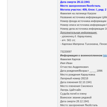
Дата смерти 28.12.1941
Место захоронения Якобсталь
Могила участок: 409, блок: I, ряд: 2
Фамилия на латинице Karpow
Название источника информации ЦА
Номер фонда источника информации
Номер описи источника информации 
Номер дела источника информации 1
Дополнительная информация:
- уроженец д. Карауловка;
- в/ч: 561 сп;
- Карпова Матрена Тихоновна, Пензен
73220097
Информация о военнопленном
htt
Фамилия Карпов
Имя Иван
Отчество Андреянович
Дата рождения/Возраст __.__.1896
Место рождения Карауловка
Лагерный номер 28218
Дата пленения 02.10.1941
Место пленения Смоленск
Лагерь Цайтхайн
Судьба погиб в плену
Воинское звание рядовой
Дата смерти 28.12.1941
Место захоронения Якобсталь