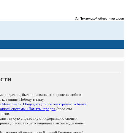
Из Пензенской области на фронты Великой
асти
ые родились, были призваны, захоронены либо в
, ковавшим Победу в тылу.
 «Мемориал»
,
Общедоступного электронного банка
онной системы «Память народа»
(проекты
ников.
дополнит сухую справочную информацию своими
анах, о всех тех, кто защищал в лихие годы наше
нформацию об участниках Великой Отечественной