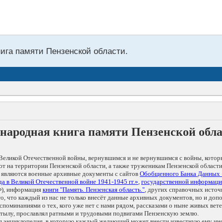
нига памяти Пензенской области.
народная книга памяти Пензенской обл
Великой Отечественной войны, вернувшимся и не вернувшимся с войны, котор
т на территории Пензенской области, а также труженикам Пензенской области
 являются военные архивные документы с сайтов
Обобщенного Банка Данных
а в Великой Отечественной войне 1941-1945 гг.»
,
государственной информаци
), информация
книги "Память. Пензенская область."
, других справочных источ
 то, что каждый из нас не только внесёт данные архивных документов, но и 
оминаниями о тех, кого уже нет с нами рядом, рассказами о ныне живых ветер
в тылу, прославлял ратными и трудовыми подвигами Пензенскую землю.
ая энциклопедия, в которую каждый желающий может внести известную ему и