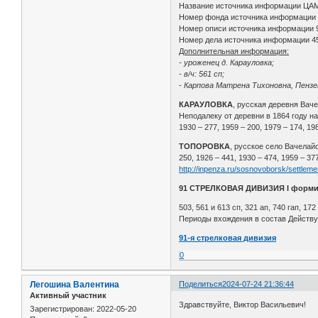
Название источника информации ЦА
Номер фонда источника информации
Номер описи источника информации 
Номер дела источника информации 4
Дополнительная информация:
- уроженец д. Карауловка;
- в/ч: 561 сп;
- Карпова Матрена Тихоновна, Пензен
КАРАУЛОВКА
, русская деревня Ваче
Неподалеку от деревни в 1864 году на
1930 – 277, 1959 – 200, 1979 – 174, 19
ТОПОРОВКА
, русское село Вачелайс
250, 1926 – 441, 1930 – 474, 1959 – 37
http://inpenza.ru/sosnovoborsk/settleme
91 СТРЕЛКОВАЯ ДИВИЗИЯ I форм
503, 561 и 613 сп, 321 ап, 740 гап, 172
Периоды вхождения в состав Действу
91-я стрелковая дивизия
0
Легошина Валентина
Поделиться
2024-07-24 21:36:44
Активный участник
Здравствуйте, Виктор Васильевич!
Зарегистрирован
: 2022-05-20