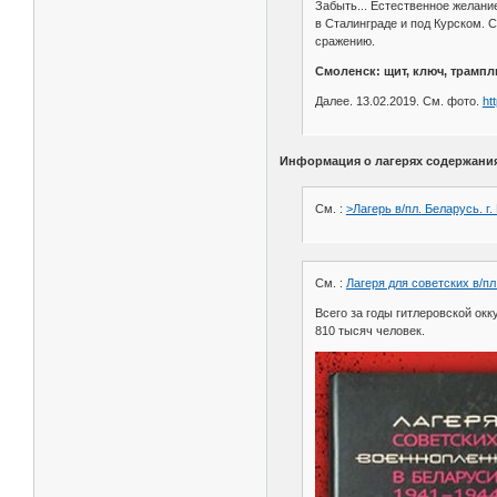
Забыть... Естественное желание
в Сталинграде и под Курском. 
сражению.
Смоленск: щит, ключ, трампл
Далее. 13.02.2019. См. фото.
ht
Информация о лагерях содержания
См. :
>Лагерь в/пл. Беларусь. г
См. :
Лагеря для советских в/пл
Всего за годы гитлеровской ок
810 тысяч человек.