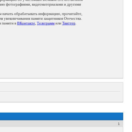
цию фотографиями, видеоматериалами и другими
ем начать обрабатывать информацию, прочитайте,
я увековечивания памяти защитников Отечества.
и памяти в
ВКонтакте
,
Телеграмм
или
Твиттер
.
1