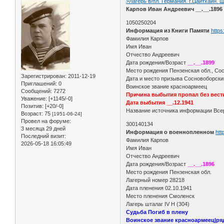
>Лагерь в/пл. Германия. г.Цайтхайн. Ш
Карпов Иван Андреевич __.__.1896 
1050250204
Информация из Книги Памяти
https
Фамилия Карпов
Имя Иван
Отчество Андреевич
Дата рождения/Возраст
__.__.1899
Место рождения Пензенская обл., Сос
Зарегистрирован
: 2011-12-19
Дата и место призыва Сосновоборски
Приглашений:
0
Воинское звание красноармеец
Сообщений:
7272
Причина выбытия пропал без вест
Уважение:
[+1145/-0]
Дата выбытия __.12.1941
Позитив:
[+20/-0]
Название источника информации Всер
Возраст:
75
[1951-06-24]
Провел на форуме:
300140134
3 месяца 29 дней
Информация о военнопленном
htt
Последний визит:
Фамилия Карпов
2026-05-18 16:05:49
Имя Иван
Отчество Андреевич
Дата рождения/Возраст
__.__.1896
Место рождения Пензенская обл.
Лагерный номер 28218
Дата пленения 02.10.1941
Место пленения Смоленск
Лагерь шталаг IV H (304)
Судьба Погиб в плену
Воинское звание красноармеец|р