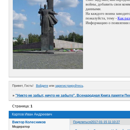
войны, добавить свои ко
данными.
На каждого воина заводит
пожалуйста, тему -
Как ра
Информацию о появлении н
Привет, Гость!
Войдите
или
зарегистрируйтесь
.
»
"Никто не забыт, ничто не забыто". Всенародная Книга памяти Пе
Страница:
1
Карпов Иван Андреевич
Виктор Колесников
Поделиться
2017-01-15 11:10:27
Модератор