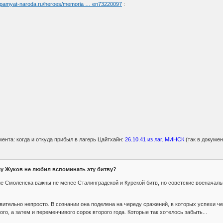
//pamyat-naroda.ru/heroes/memoria … en73220097
:
нта: когда и откуда прибыл в лагерь Цайтхайн:
26.10.41 из лаг. МИНСК
(так в докумен
у Жуков не любил вспоминать эту битву?
е Смоленска важны не менее Сталинградской и Курской битв, но советские военачал
твительно непросто. В сознании она поделена на череду сражений, в которых успехи
ого, а затем и переменчивого сорок второго года. Которые так хотелось забыть...