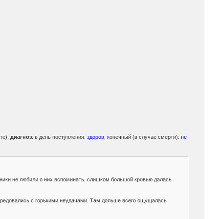
те);
диагноз
: в день поступления:
здоров
; конечный (в случае смерти):
не
ьники не любили о них вспоминать, слишком большой кровью далась
 чередовались с горькими неудачами. Там дольше всего ощущалась