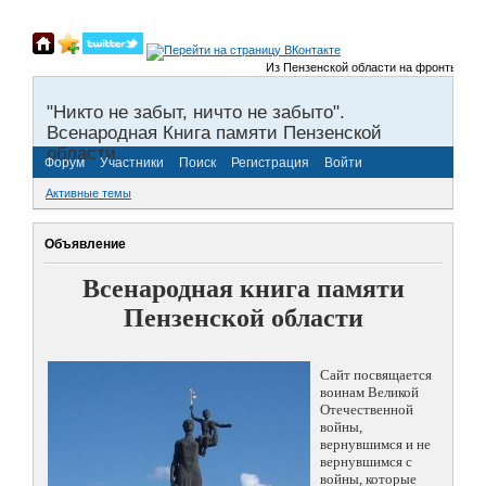
Из Пензенской области на фронты Велико
"Никто не забыт, ничто не забыто".
Всенародная Книга памяти Пензенской
области.
Форум
Участники
Поиск
Регистрация
Войти
Активные темы
Объявление
Всенародная книга памяти
Пензенской области
Сайт посвящается
воинам Великой
Отечественной
войны,
вернувшимся и не
вернувшимся с
войны, которые