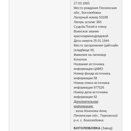
17.03.1893
Место рождения Пензенская
обл., Боголюбовка
Лагерный номер 53188
Лагерь шталаг 365
Судьба Погиб в плену
Воинское звание
красноармеец|рядовой
Дата смерти 25.01.1944
Место захоронения Цайтхайн
(кладбище III)
Фамилия на латинице
Kononow
Название источника
информации ЦАМО
Номер фонда источника
информации 58
Номер описи источника
информации 977526
Номер дела источника
информации 92
Дополнительная
информация:
- жена Кононова Анна,
Пензенская обл., Терновский
р-н, с. Боголюбовка.
БОГОЛЮБОВКА
(Завод)