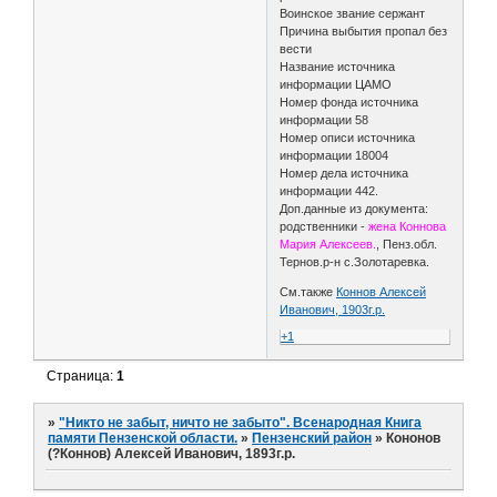
Воинское звание сержант
Причина выбытия пропал без
вести
Название источника
информации ЦАМО
Номер фонда источника
информации 58
Номер описи источника
информации 18004
Номер дела источника
информации 442.
Доп.данные из документа:
родственники -
жена Коннова
Мария Алексеев.
, Пенз.обл.
Тернов.р-н с.Золотаревка.
См.также
Коннов Алексей
Иванович, 1903г.р.
+1
Страница:
1
»
"Никто не забыт, ничто не забыто". Всенародная Книга
памяти Пензенской области.
»
Пензенский район
»
Кононов
(?Коннов) Алексей Иванович, 1893г.р.