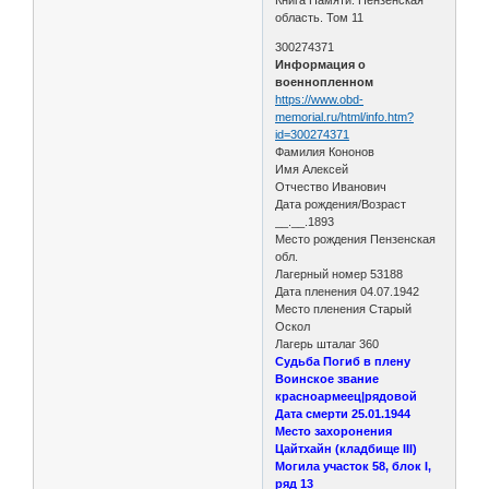
область. Том 11
300274371
Информация о
военнопленном
https://www.obd-
memorial.ru/html/info.htm?
id=300274371
Фамилия Кононов
Имя Алексей
Отчество Иванович
Дата рождения/Возраст
__.__.1893
Место рождения Пензенская
обл.
Лагерный номер 53188
Дата пленения 04.07.1942
Место пленения Старый
Оскол
Лагерь шталаг 360
Судьба Погиб в плену
Воинское звание
красноармеец|рядовой
Дата смерти 25.01.1944
Место захоронения
Цайтхайн (кладбище III)
Могила участок 58, блок I,
ряд 13