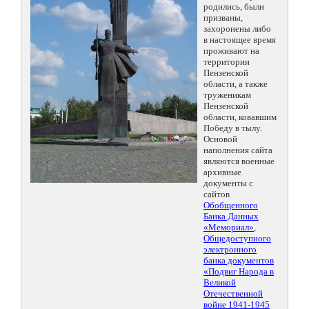
родились, были
призваны,
захоронены либо
в настоящее время
проживают на
территории
Пензенской
области, а также
труженикам
Пензенской
области, ковавшим
Победу в тылу.
Основой
наполнения сайта
являются военные
архивные
документы с
сайтов
Обобщенного
Банка Данных
«Мемориал»
,
Общедоступного
электронного
банка документов
«Подвиг Народа в
Великой
Отечественной
войне 1941-1945