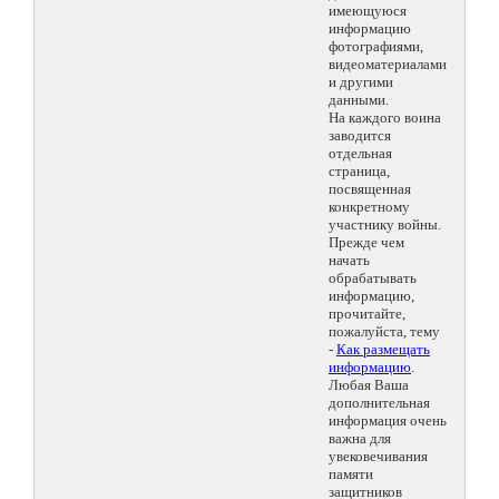
имеющуюся
информацию
фотографиями,
видеоматериалами
и другими
данными.
На каждого воина
заводится
отдельная
страница,
посвященная
конкретному
участнику войны.
Прежде чем
начать
обрабатывать
информацию,
прочитайте,
пожалуйста, тему
-
Как размещать
информацию
.
Любая Ваша
дополнительная
информация очень
важна для
увековечивания
памяти
защитников