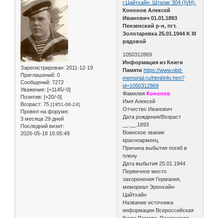
г.Цайтхайн. Шталаг 304 (IVH).
Кононов Алексей
Иванович 01.01.1893
Пензенский р-н, пгт.
Золотаревка 25.01.1944 K III
рядовой
1050312869
Информация из Книги
Зарегистрирован
: 2011-12-19
Памяти
https://www.obd-
Приглашений:
0
memorial.ru/html/info.htm?
Сообщений:
7272
id=1050312869
Уважение:
[+1145/-0]
Фамилия
Кононов
Позитив:
[+20/-0]
Имя Алексей
Возраст:
75
[1951-06-24]
Отчество Иванович
Провел на форуме:
Дата рождения/Возраст
3 месяца 29 дней
__.__.1893
Последний визит:
Воинское звание
2026-05-18 16:05:49
красноармеец
Причина выбытия погиб в
плену
Дата выбытия 25.01.1944
Первичное место
захоронения Германия,
мемориал Эренхайн-
Цайтхайн
Название источника
информации Всероссийская
Книга Памяти. Пензенская