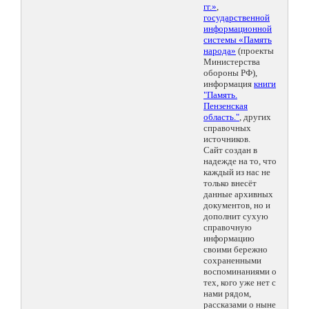
гг.»
,
государственной
информационной
системы «Память
народа»
(проекты
Министерства
обороны РФ),
информация
книги
"Память.
Пензенская
область."
, других
справочных
источников.
Сайт создан в
надежде на то, что
каждый из нас не
только внесёт
данные архивных
документов, но и
дополнит сухую
справочную
информацию
своими бережно
сохраненными
воспоминаниями о
тех, кого уже нет с
нами рядом,
рассказами о ныне