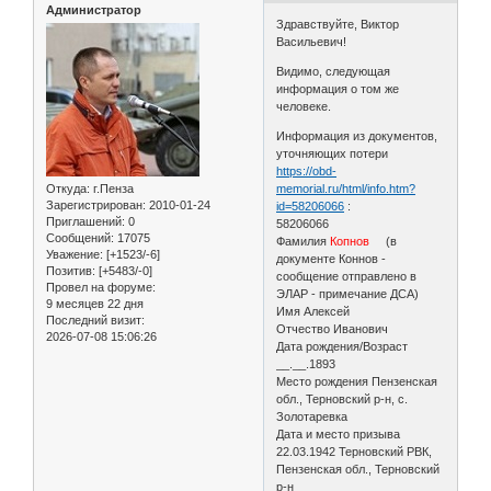
Администратор
Здравствуйте, Виктор
Васильевич!
Видимо, следующая
информация о том же
человеке.
Информация из документов,
уточняющих потери
https://obd-
Откуда:
г.Пенза
memorial.ru/html/info.htm?
Зарегистрирован
: 2010-01-24
id=58206066
:
Приглашений:
0
58206066
Сообщений:
17075
Фамилия
Копнов
(в
Уважение:
[+1523/-6]
документе Коннов -
Позитив:
[+5483/-0]
сообщение отправлено в
Провел на форуме:
ЭЛАР - примечание ДСА)
9 месяцев 22 дня
Имя Алексей
Последний визит:
Отчество Иванович
2026-07-08 15:06:26
Дата рождения/Возраст
__.__.1893
Место рождения Пензенская
обл., Терновский р-н, с.
Золотаревка
Дата и место призыва
22.03.1942 Терновский РВК,
Пензенская обл., Терновский
р-н