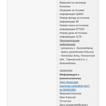
Фамилия на латинице
Kononow
Название источника
информации ЦАМО
Номер фонда источника
информации 58
Номер описи источника
информации 977520
Номер дела источника
информации 2178
Дополнительная
информация:
- уроженец с. Боголюбовка;
- мать урожденная Ильина;
- Кононова Анна, Пензенская
обл., Терновский р-н, с.
Боголюбовка.
300993384
Информация о
военнопленном
https://www.obd-
memorial.ru/html/info.htm?
id=300993384
Фамилия Кононов
Имя Алексей
Отчество
Дата рождения/Возраст