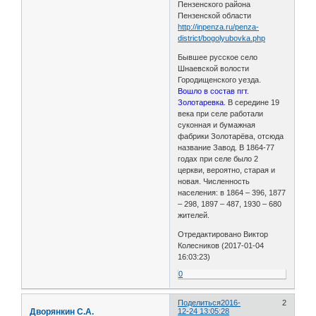
Пензенского района
Пензенской области
http://inpenza.ru/penza-
district/bogolyubovka.php
Бывшее русское село
Шнаевской волости
Городищенского уезда.
Вошло в состав пгт.
Золотаревка
. В середине 19
века при селе работали
суконная и бумажная
фабрики Золотарёва, отсюда
название Завод. В 1864-77
годах при селе было 2
церкви, вероятно, старая и
новая. Численность
населения: в 1864 – 396, 1877
– 298, 1897 – 487, 1930 – 680
жителей.
Отредактировано Виктор
Колесников (2017-01-04
16:03:23)
0
Поделиться
2016-
2
Дворянкин С.А.
12-24 13:05:28