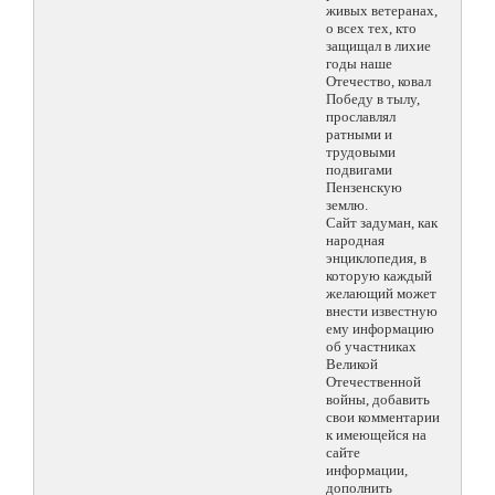
живых ветеранах,
о всех тех, кто
защищал в лихие
годы наше
Отечество, ковал
Победу в тылу,
прославлял
ратными и
трудовыми
подвигами
Пензенскую
землю.
Сайт задуман, как
народная
энциклопедия, в
которую каждый
желающий может
внести известную
ему информацию
об участниках
Великой
Отечественной
войны, добавить
свои комментарии
к имеющейся на
сайте
информации,
дополнить