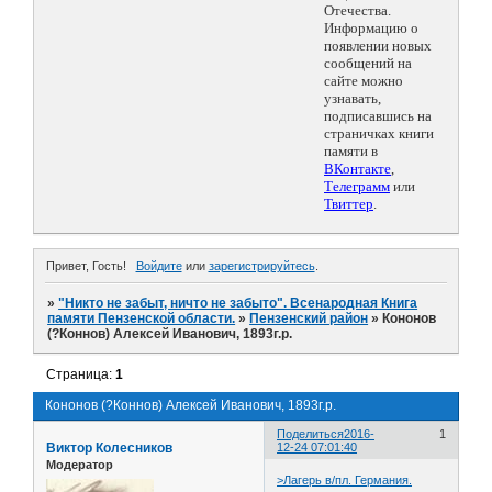
Отечества.
Информацию о
появлении новых
сообщений на
сайте можно
узнавать,
подписавшись на
страничках книги
памяти в
ВКонтакте
,
Телеграмм
или
Твиттер
.
Привет, Гость!
Войдите
или
зарегистрируйтесь
.
»
"Никто не забыт, ничто не забыто". Всенародная Книга
памяти Пензенской области.
»
Пензенский район
»
Кононов
(?Коннов) Алексей Иванович, 1893г.р.
Страница:
1
Кононов (?Коннов) Алексей Иванович, 1893г.р.
Поделиться
2016-
1
Виктор Колесников
12-24 07:01:40
Модератор
>Лагерь в/пл. Германия.