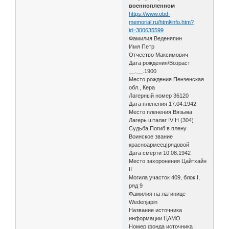
военнопленном
https://www.obd-
memorial.ru/html/info.htm?
id=300635599
Фамилия Веденяпин
Имя Петр
Отчество Максимович
Дата рождения/Возраст
__.__.1900
Место рождения Пензенская
обл., Кера
Лагерный номер 36120
Дата пленения 17.04.1942
Место пленения Вязьма
Лагерь шталаг IV H (304)
Судьба Погиб в плену
Воинское звание
красноармеец|рядовой
Дата смерти 10.08.1942
Место захоронения Цайтхайн
II
Могила участок 409, блок I,
ряд 9
Фамилия на латинице
Wedenjapin
Название источника
информации ЦАМО
Номер фонда источника