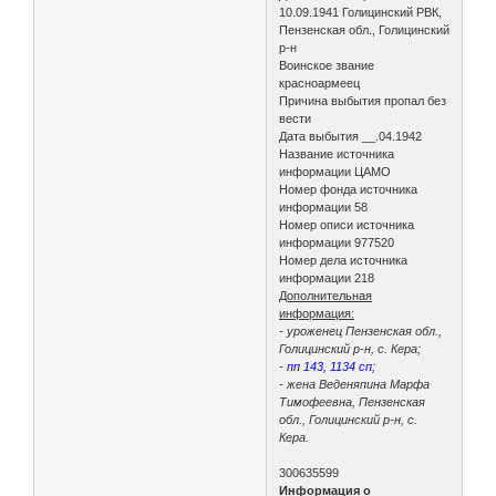
10.09.1941 Голицинский РВК,
Пензенская обл., Голицинский
р-н
Воинское звание
красноармеец
Причина выбытия пропал без
вести
Дата выбытия __.04.1942
Название источника
информации ЦАМО
Номер фонда источника
информации 58
Номер описи источника
информации 977520
Номер дела источника
информации 218
Дополнительная
информация:
- уроженец Пензенская обл.,
Голицинский р-н, с. Кера;
-
пп 143, 1134 сп;
- жена Веденяпина Марфа
Тимофеевна, Пензенская
обл., Голицинский р-н, с.
Кера.
300635599
Информация о