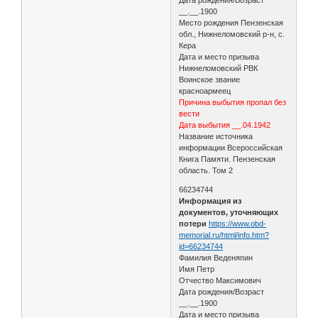
__.__.1900
Место рождения Пензенская
обл., Нижнеломовский р-н, с.
Кера
Дата и место призыва
Нижнеломовский РВК
Воинское звание
красноармеец
Причина выбытия пропал без
вести
Дата выбытия __.04.1942
Название источника
информации Всероссийская
Книга Памяти. Пензенская
область. Том 2
66234744
Информация из
документов, уточняющих
потери
https://www.obd-
memorial.ru/html/info.htm?
id=66234744
Фамилия Веденяпин
Имя Петр
Отчество Максимович
Дата рождения/Возраст
__.__.1900
Дата и место призыва