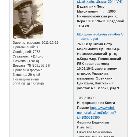
г.Цайтхайн. Шталаг 304 (IVH).
Веденяпин Петр
Максимович __.__.1900
Нижнеломовский р-н, с.
Кера 10.08.1942 K II рядовой
1134 сп
http://pomnirod.ru/assets/files/voina/k
… enza_2.pdf
Зарегистрирован
: 2011-12-19
760. Веденяпин Петр
Приглашений:
0
Максимович г.р. 1900 м.р.
Сообщений:
7272
Нижнеломовский р - н,
Уважение:
[+1145/-0]
с.Кера м.пр. Голицынский
Позитив:
[+20/-0]
РВК красноармеец
Возраст:
75
[1951-06-24]
10.08.1942 умер в плену
Провел на форуме:
м.захор. Германия,
3 месяца 29 дней
мемориал Эренхайн
Последний визит:
Цайтхайн, Цайтхайн II,
2026-05-18 16:05:49
участок 409, блок I, ряд 9
1050318390
Информация из Книги
Памяти
https://www.obd-
memorial.ru/html/info.htm?
id=1050318390
Фамилия Веденяпин
Имя Петр
Отчество Максимович
Дата рождения/Возраст