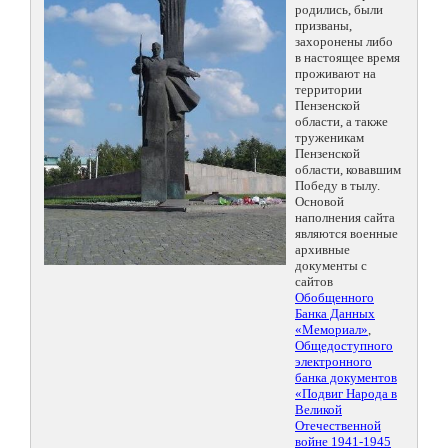
родились, были
призваны,
захоронены либо
в настоящее время
проживают на
территории
Пензенской
области, а также
труженикам
Пензенской
области, ковавшим
Победу в тылу.
Основой
наполнения сайта
являются военные
архивные
документы с
сайтов
Обобщенного
Банка Данных
«Мемориал»
,
Общедоступного
электронного
банка документов
«Подвиг Народа в
Великой
Отечественной
войне 1941-1945