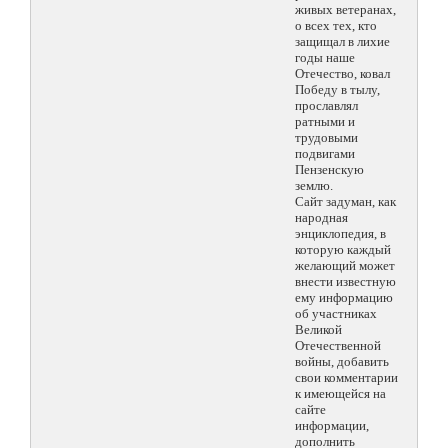
живых ветеранах,
о всех тех, кто
защищал в лихие
годы наше
Отечество, ковал
Победу в тылу,
прославлял
ратными и
трудовыми
подвигами
Пензенскую
землю.
Сайт задуман, как
народная
энциклопедия, в
которую каждый
желающий может
внести известную
ему информацию
об участниках
Великой
Отечественной
войны, добавить
свои комментарии
к имеющейся на
сайте
информации,
дополнить