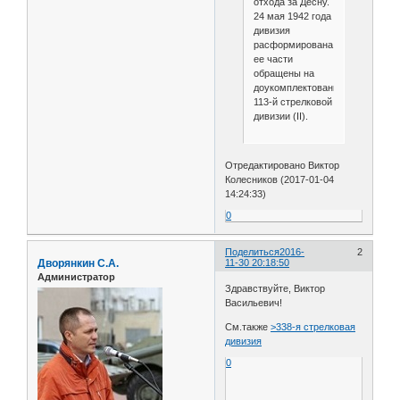
отхода за Десну.
24 мая 1942 года
дивизия
расформирована,
ее части
обращены на
доукомплектование
113-й стрелковой
дивизии (II).
Отредактировано Виктор
Колесников (2017-01-04
14:24:33)
0
Поделиться
2016-
2
Дворянкин С.А.
11-30 20:18:50
Администратор
Здравствуйте, Виктор
Васильевич!
См.также
>338-я стрелковая
дивизия
0