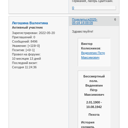
Германия, лагерь Цайтхайн.
0
Поделиться
2025-
6
Легошина Валентина
05-04 14:09:09
Активный участник
Здравствуйте!
Зарегистрирован
: 2022-05-20
Приглашений:
0
Сообщений:
8496
Виктор
Уважение:
[+119/-0]
Колесников
:
Позитив:
[+0/-1]
Веденяпин Петр
Провел на форуме:
Максимович
10 месяцев 13 дней
Последний визит:
Сегодня 11:24:36
Бессмертный
полк.
Веденяпин
Пётр
Максимович
2.01.1900 -
10.08.1942
Пехота
История
солдата.