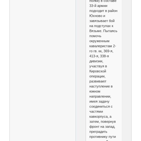
полки) в составе
33-й армии
подходит в район
Юхново и
завязывает бой
на подступах к
Вязьме. Пытаясь
помочь
окруженным
кавалеристам 2-
го гв. кк, 369-я,
413-я, 338-я
дивизии,
участвуя в
Кировской
операции,
развивают
наступление в
южном
направлении,
имея задачу
соединиться с
частями
кавкорпуса, а
затем, повернув
фронт на запад,
преградить
противнику пути