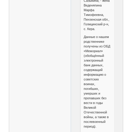
Сазыкина; - жена
Веденяпина
Марфа
Тимофеевна,
Пензенская обл.,
Голицинский р-н,
с. Кера.
Данные о нашем
родственнике
получены из ОБД
«Мемориал»
(обобщённый
электронный
банк данных,
содержащий
информацию о
советских
воинах,
погибших,
умерших и
пропавших без
вести в годы
Великой
Отечественной
войны, а также в
послевоенный
период).