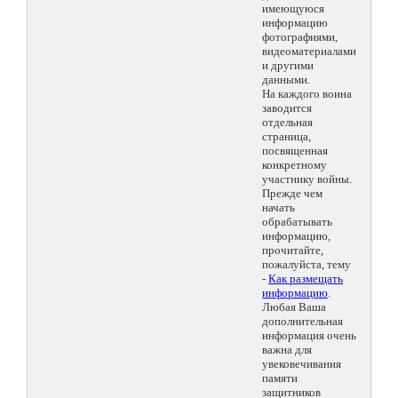
имеющуюся
информацию
фотографиями,
видеоматериалами
и другими
данными.
На каждого воина
заводится
отдельная
страница,
посвященная
конкретному
участнику войны.
Прежде чем
начать
обрабатывать
информацию,
прочитайте,
пожалуйста, тему
-
Как размещать
информацию
.
Любая Ваша
дополнительная
информация очень
важна для
увековечивания
памяти
защитников