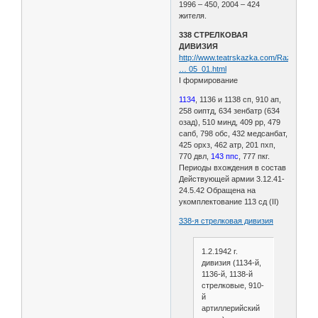
1996 – 450, 2004 – 424
жителя.
338 СТРЕЛКОВАЯ
ДИВИЗИЯ
http://www.teatrskazka.com/Raznoe/Pe
… 05_01.html
I формирование
1134
, 1136 и 1138 сп, 910 ап,
258 оиптд, 634 зенбатр (634
озад), 510 минд, 409 рр, 479
сапб, 798 обс, 432 медсанбат,
425 орхз, 462 атр, 201 пхп,
770 двл,
143 ппс
, 777 пкг.
Периоды вхождения в состав
Действующей армии 3.12.41-
24.5.42 Обращена на
укомплектование 113 сд (II)
338-я стрелковая дивизия
1.2.1942 г.
дивизия (1134-й,
1136-й, 1138-й
стрелковые, 910-
й
артиллерийский