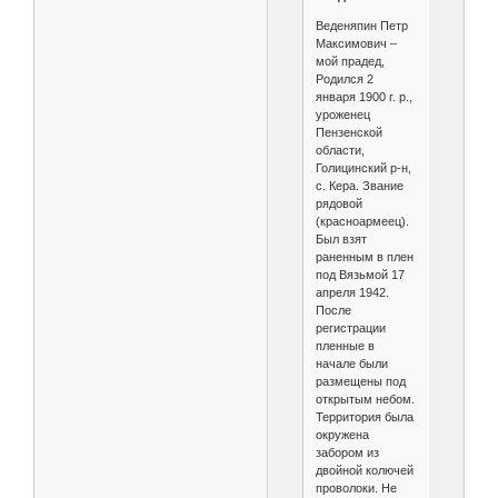
Веденяпин Петр
Максимович –
мой прадед,
Родился 2
января 1900 г. р.,
уроженец
Пензенской
области,
Голицинский р-н,
с. Кера. Звание
рядовой
(красноармеец).
Был взят
раненным в плен
под Вязьмой 17
апреля 1942.
После
регистрации
пленные в
начале были
размещены под
открытым небом.
Территория была
окружена
забором из
двойной колючей
проволоки. Не