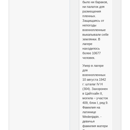
было ни бараков,
ни палаток для
размещения
пленных.
Защищаясь от
непогоды
военнопленные
выкапывали себе
землянки. В
лагере
находилось
более 10677
человек.
Умер в лагере
для
военнопленных
10 августа 1942
г: шталаг IV H
(304). Захоронен
в Цайтхайн II,
могила – участок
409, блок I, ряд 9.
Фамилия на
латинице
Wedenjapin. -
девичья
фамилия матери