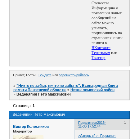
Отечества.
Информацию о
появлении новых
сообщений на
сайте можно
узнавать,
подписавшись на
страничках книги
памяти в
ВКонтакте
,
Телеграмм
или
Твиттер
.
Привет, Гость!
Войдите
или
зарегистрируйтесь
.
»
"Никто не забыт, ничто не забыто". Всенародная Книга
памяти Пензенской области.
»
Нижнеломовский район
»
Веденяпин Петр Максимович
Страница:
1
Веденяпин Петр Максимович
Поделиться
2016-
1
Виктор Колесников
11-30 17:52:44
Модератор
>Лагерь в/пл. Германия.