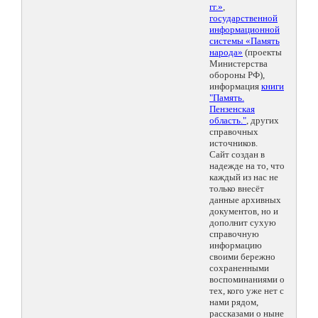
гг.»
,
государственной
информационной
системы «Память
народа»
(проекты
Министерства
обороны РФ),
информация
книги
"Память.
Пензенская
область."
, других
справочных
источников.
Сайт создан в
надежде на то, что
каждый из нас не
только внесёт
данные архивных
документов, но и
дополнит сухую
справочную
информацию
своими бережно
сохраненными
воспоминаниями о
тех, кого уже нет с
нами рядом,
рассказами о ныне