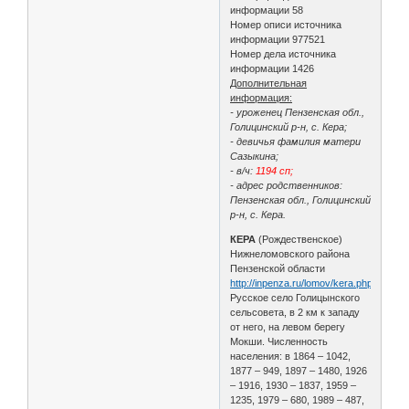
информации 58
Номер описи источника
информации 977521
Номер дела источника
информации 1426
Дополнительная
информация:
- уроженец Пензенская обл.,
Голицинский р-н, с. Кера;
- девичья фамилия матери
Сазыкина;
- в/ч:
1194 сп;
- адрес родственников:
Пензенская обл., Голицинский
р-н, с. Кера.
КЕРА
(Рождественское)
Нижнеломовского района
Пензенской области
http://inpenza.ru/lomov/kera.php
Русское село Голицынского
сельсовета, в 2 км к западу
от него, на левом берегу
Мокши. Численность
населения: в 1864 – 1042,
1877 – 949, 1897 – 1480, 1926
– 1916, 1930 – 1837, 1959 –
1235, 1979 – 680, 1989 – 487,