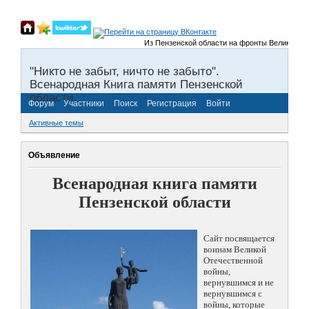
Из Пензенской области на фронты Великой Отечеств
"Никто не забыт, ничто не забыто".
Всенародная Книга памяти Пензенской
области.
Форум
Участники
Поиск
Регистрация
Войти
Активные темы
Объявление
Всенародная книга памяти
Пензенской области
Сайт посвящается
воинам Великой
Отечественной
войны,
вернувшимся и не
вернувшимся с
войны, которые