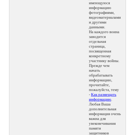
имеющуюся
информацию
фотографиями,
видеоматериалами
и другими
данными.
На каждого воина
заводится
отдельная
страница,
посвященная
конкретному
участнику войны.
Прежде чем
начать
обрабатывать
информацию,
прочитайте,
пожалуйста, тему
-
Как размещать
информацию
.
Любая Ваша
дополнительная
информация очень
важна для
увековечивания
памяти
защитников