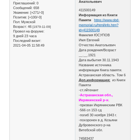
Анатольевич
Приглашений:
0
Сообщений:
658
411500149
Уважение:
[+271/-0]
Информация из Книги
Позитив:
[+100/-0]
Памяти
https://www.obd-
Пол:
Мужской
memorial.ru/html/info.htm?
Возраст:
46
[1979-11-09]
id=411500149
Провел на форуме:
Фамилия ЮСУПОВ
9 дней 23 часа
Имя Евгений
Последний визит:
Отчество Анатольевич
2021-04-05 11:58:49
Дата рождения/Возраст
__.__.1921
Дата выбытия 30.11.1943
Название источника
информации Книга памяти.
Астраханская область. Том 6
Доп.информация:
из Книги
Памяти
-ст.лйтенант
-
Астраханская обл.,
Икрянинский р-н
.
-призван Икрянинским РВК
-566 сп 153 сд
-погиб 30 ноября 1943 г.
-похоронен в д. Козьяни
Дубровенского р-на
Витебской обл.
74583437