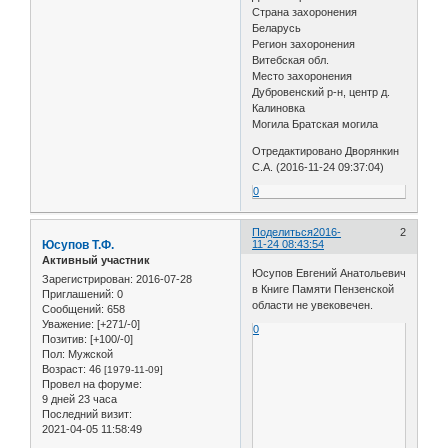
Страна захоронения
Беларусь
Регион захоронения
Витебская обл.
Место захоронения
Дубровенский р-н, центр д.
Калиновка
Могила Братская могила
Отредактировано Дворянкин
С.А. (2016-11-24 09:37:04)
0
Поделиться
2016-
2
Юсупов Т.Ф.
11-24 08:43:54
Активный участник
Юсупов Евгений Анатольевич
Зарегистрирован
: 2016-07-28
в Книге Памяти Пензенской
Приглашений:
0
области не увековечен.
Сообщений:
658
Уважение:
[+271/-0]
0
Позитив:
[+100/-0]
Пол:
Мужской
Возраст:
46
[1979-11-09]
Провел на форуме:
9 дней 23 часа
Последний визит:
2021-04-05 11:58:49