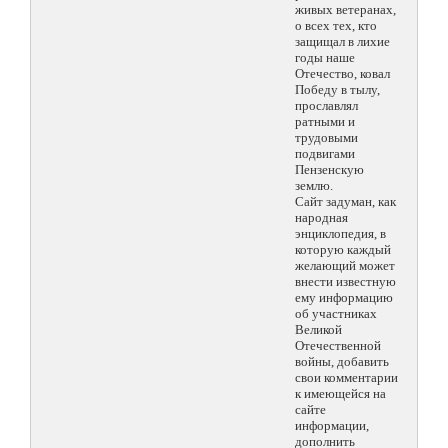
живых ветеранах,
о всех тех, кто
защищал в лихие
годы наше
Отечество, ковал
Победу в тылу,
прославлял
ратными и
трудовыми
подвигами
Пензенскую
землю.
Сайт задуман, как
народная
энциклопедия, в
которую каждый
желающий может
внести известную
ему информацию
об участниках
Великой
Отечественной
войны, добавить
свои комментарии
к имеющейся на
сайте
информации,
дополнить