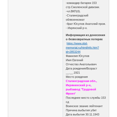
-командир батареи 153
стр.Смоленской дивизии.
-чл.ВКП(б).
-Сталинградский
облвоенкомат
-брат Юсупов Анатолий прож.
- Икрянский р-н.
Информация из донесения
о безвозвратных потерях
https://www.obd-
memorial.ru/html/info.htm?
id=2853244
Фамилия Юсупов
Имя Евгений
Отчество Анатольевич
Дата рождения/Возраст
__.__.1921
Место рождения
Сталинградская обл.,
Икрянинский р-н,
рыбзавод 'Трудовой
Фронт'
Последнее место службы 153
сд
Воинское звание лейтенант
Причина выбытия убит
Дата выбытия 30.11.1943