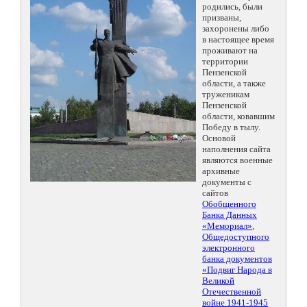
родились, были
призваны,
захоронены либо
в настоящее время
проживают на
территории
Пензенской
области, а также
труженикам
Пензенской
области, ковавшим
Победу в тылу.
Основой
наполнения сайта
являются военные
архивные
документы с
сайтов
Обобщенного
Банка Данных
«Мемориал»
,
Общедоступного
электронного
банка документов
«Подвиг Народа в
Великой
Отечественной
войне 1941-1945