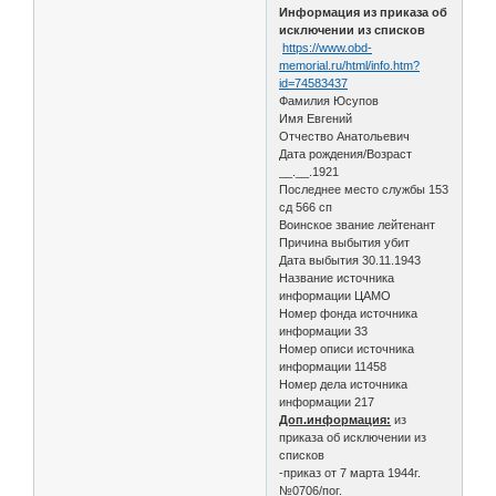
Информация из приказа об
исключении из списков
https://www.obd-
memorial.ru/html/info.htm?
id=74583437
Фамилия Юсупов
Имя Евгений
Отчество Анатольевич
Дата рождения/Возраст
__.__.1921
Последнее место службы 153
сд 566 сп
Воинское звание лейтенант
Причина выбытия убит
Дата выбытия 30.11.1943
Название источника
информации ЦАМО
Номер фонда источника
информации 33
Номер описи источника
информации 11458
Номер дела источника
информации 217
Доп.информация:
из
приказа об исключении из
списков
-приказ от 7 марта 1944г.
№0706/пог.