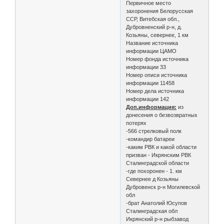
Первичное место
захоронения Белорусская
ССР, Витебская обл.,
Дубровненский р-н, д.
Козьяны, севернее, 1 км
Название источника
информации ЦАМО
Номер фонда источника
информации 33
Номер описи источника
информации 11458
Номер дела источника
информации 142
Доп.информация:
из
донесения о безвозвратных
потерях
-566 стрелковый полк
-командир батареи
-каким РВК и какой области
призван - Икрянским РВК
Сталинградской области
-где похоронен - 1. км
Севернее д Козьяны
Дубровенск р-н Могилевской
обл
-брат Анатолий Юсупов
Сталинградская обл
Икрянский р-н рыбзавод