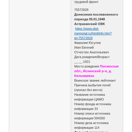
трудовой фронт
75572828
Донесения послевоенного
периода 05.01.1948
Астраханский ОВК
https://www.obd-
memorial.ru/html/info.htm?
id=75572828
Фамилия Юсупов
Имя Евгений
Отчество Анатольевич
Дата рождения/Возраст
__.__.1921
Место рождения
Пензенская
обл., Исхинский р-н, д.
Кильмаевка
Воинское звание лейтенант
Причина выбытия погиб
(пропал без вести)
Название источника
информации ЦАМО
Номер фонда источника
информации 33
Номер описи источника
информации 594260
Номер дела источника
информации 114