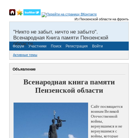
Из Пензенской области на фронты Великой
"Никто не забыт, ничто не забыто".
Всенародная Книга памяти Пензенской
области.
Форум
Участники
Поиск
Регистрация
Войти
Активные темы
Объявление
Всенародная книга памяти
Пензенской области
Сайт посвящается
воинам Великой
Отечественной
войны,
вернувшимся и не
вернувшимся с
войны, которые