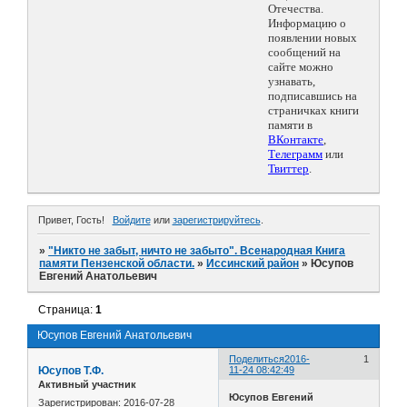
Отечества.
Информацию о
появлении новых
сообщений на
сайте можно
узнавать,
подписавшись на
страничках книги
памяти в
ВКонтакте
,
Телеграмм
или
Твиттер
.
Привет, Гость!
Войдите
или
зарегистрируйтесь
.
»
"Никто не забыт, ничто не забыто". Всенародная Книга
памяти Пензенской области.
»
Иссинский район
»
Юсупов
Евгений Анатольевич
Страница:
1
Юсупов Евгений Анатольевич
Поделиться
2016-
1
Юсупов Т.Ф.
11-24 08:42:49
Активный участник
Юсупов Евгений
Зарегистрирован
: 2016-07-28