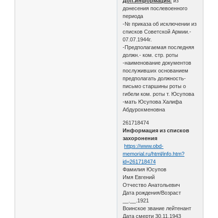
Доп.информация:
из
донесения послевоенного
периода
-№ приказа об исключении из
списков Советской Армии.-
07.07.1944г.
-Предполагаемая последняя
должн.- ком. стр. роты
-наименование документов
послуживших основанием
предполагать должность-
письмо старшины роты о
гибели ком. роты т. Юсупова
-мать Юсупова Халифа
Абдурохменовна
261718474
Информация из списков
захоронения
https://www.obd-
memorial.ru/html/info.htm?
id=261718474
Фамилия Юсупов
Имя Евгений
Отчество Анатольевич
Дата рождения/Возраст
__.__.1921
Воинское звание лейтенант
Дата смерти 30.11.1943