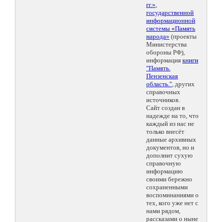
гг.»
,
государственной
информационной
системы «Память
народа»
(проекты
Министерства
обороны РФ),
информация
книги
"Память.
Пензенская
область."
, других
справочных
источников.
Сайт создан в
надежде на то, что
каждый из нас не
только внесёт
данные архивных
документов, но и
дополнит сухую
справочную
информацию
своими бережно
сохраненными
воспоминаниями о
тех, кого уже нет с
нами рядом,
рассказами о ныне