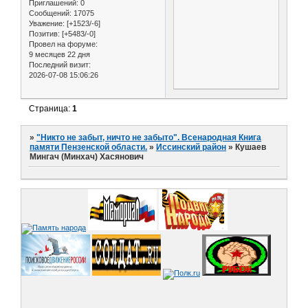
Приглашений:
0
Сообщений:
17075
Уважение:
[+1523/-6]
Позитив:
[+5483/-0]
Провел на форуме:
9 месяцев 22 дня
Последний визит:
2026-07-08 15:06:26
Страница:
1
»
"Никто не забыт, ничто не забыто". Всенародная Книга
памяти Пензенской области.
»
Иссинский район
»
Кушаев
Мингач (Минхач) Хасянович