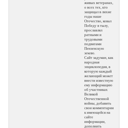
живых ветеранах,
о всех тех, кто
защищал в лихие
годы наше
Отечество, ковал
Победу в тылу,
прославлял
ратными и
трудовыми
подвигами
Пензенскую
землю.
Сайт задуман, как
народная
энциклопедия, в
которую каждый
желающий может
внести известную
ему информацию
об участниках
Великой
Отечественной
войны, добавить
свои комментарии
к имеющейся на
сайте
информации,
дополнить