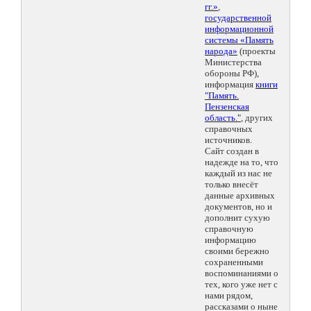
гг.»
,
государственной
информационной
системы «Память
народа»
(проекты
Министерства
обороны РФ),
информация
книги
"Память.
Пензенская
область."
, других
справочных
источников.
Сайт создан в
надежде на то, что
каждый из нас не
только внесёт
данные архивных
документов, но и
дополнит сухую
справочную
информацию
своими бережно
сохраненными
воспоминаниями о
тех, кого уже нет с
нами рядом,
рассказами о ныне