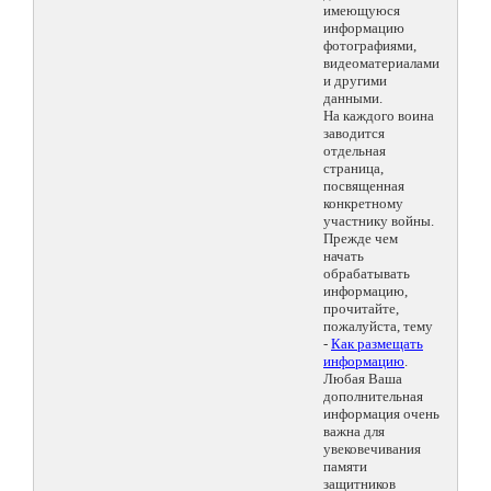
имеющуюся
информацию
фотографиями,
видеоматериалами
и другими
данными.
На каждого воина
заводится
отдельная
страница,
посвященная
конкретному
участнику войны.
Прежде чем
начать
обрабатывать
информацию,
прочитайте,
пожалуйста, тему
-
Как размещать
информацию
.
Любая Ваша
дополнительная
информация очень
важна для
увековечивания
памяти
защитников