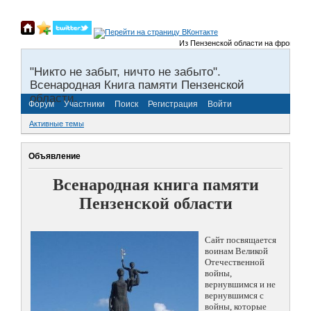
Из Пензенской области на фронты Вел
"Никто не забыт, ничто не забыто".
Всенародная Книга памяти Пензенской
области.
Форум
Участники
Поиск
Регистрация
Войти
Активные темы
Объявление
Всенародная книга памяти
Пензенской области
Сайт посвящается
воинам Великой
Отечественной
войны,
вернувшимся и не
вернувшимся с
войны, которые