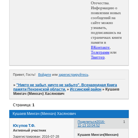
Отечества.
Информацию о
появлении новых
сообщений на
сайте можно
узнавать,
подписавшись на
страничках книги
памяти в
ВКонтакте
,
Телеграмм
или
Твиттер
.
Привет, Гость!
Войдите
или
зарегистрируйтесь
.
»
"Никто не забыт, ничто не забыто". Всенародная Книга
памяти Пензенской области.
»
Иссинский район
»
Кушаев
Мингач (Минхач) Хасянович
Страница:
1
Кушаев Мингач (Минхач) Хасянович
Поделиться
2016-
1
Юсупов Т.Ф.
11-13 10:04:52
Активный участник
Кушаев Мингач(Минхач)
Зарегистрирован
: 2016-07-28