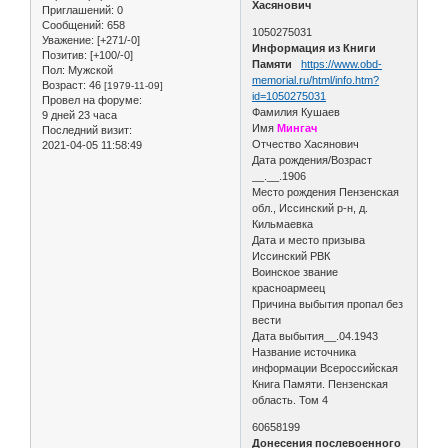
Хасянович
Приглашений:
0
Сообщений:
658
1050275031
Уважение:
[+271/-0]
Информация из Книги
Позитив:
[+100/-0]
Памяти
https://www.obd-
Пол:
Мужской
memorial.ru/html/info.htm?
Возраст:
46
[1979-11-09]
id=1050275031
Провел на форуме:
Фамилия Кушаев
9 дней 23 часа
Имя
Мингач
Последний визит:
Отчество Хасянович
2021-04-05 11:58:49
Дата рождения/Возраст
__.__.1906
Место рождения Пензенская
обл., Иссинский р-н, д.
Кильмаевка
Дата и место призыва
Иссинский РВК
Воинское звание
красноармеец
Причина выбытия пропал без
вести
Дата выбытия__.04.1943
Название источника
информации Всероссийская
Книга Памяти. Пензенская
область. Том 4
60658199
Донесения послевоенного