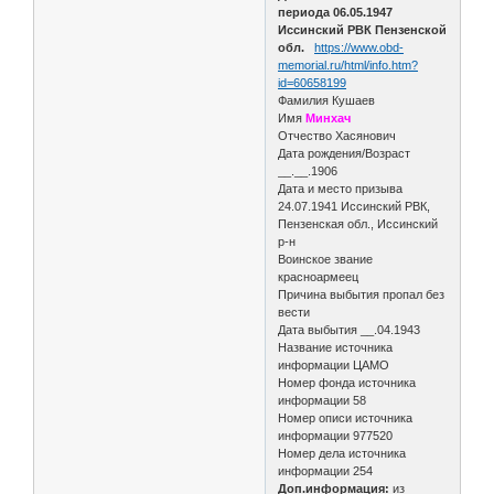
периода 06.05.1947
Иссинский РВК Пензенской
обл.
https://www.obd-
memorial.ru/html/info.htm?
id=60658199
Фамилия Кушаев
Имя
Минхач
Отчество Хасянович
Дата рождения/Возраст
__.__.1906
Дата и место призыва
24.07.1941 Иссинский РВК,
Пензенская обл., Иссинский
р-н
Воинское звание
красноармеец
Причина выбытия пропал без
вести
Дата выбытия __.04.1943
Название источника
информации ЦАМО
Номер фонда источника
информации 58
Номер описи источника
информации 977520
Номер дела источника
информации 254
Доп.информация:
из