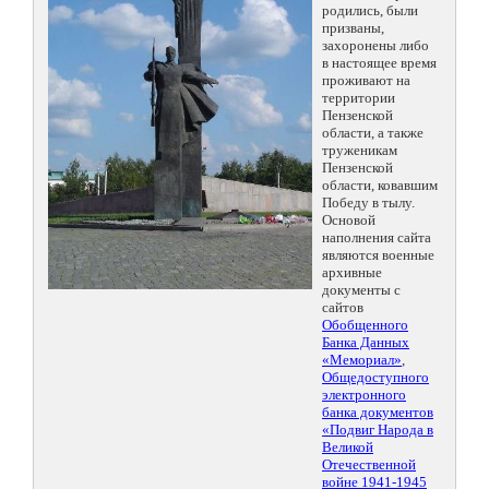
родились, были
призваны,
захоронены либо
в настоящее время
проживают на
территории
Пензенской
области, а также
труженикам
Пензенской
области, ковавшим
Победу в тылу.
Основой
наполнения сайта
являются военные
архивные
документы с
сайтов
Обобщенного
Банка Данных
«Мемориал»
,
Общедоступного
электронного
банка документов
«Подвиг Народа в
Великой
Отечественной
войне 1941-1945