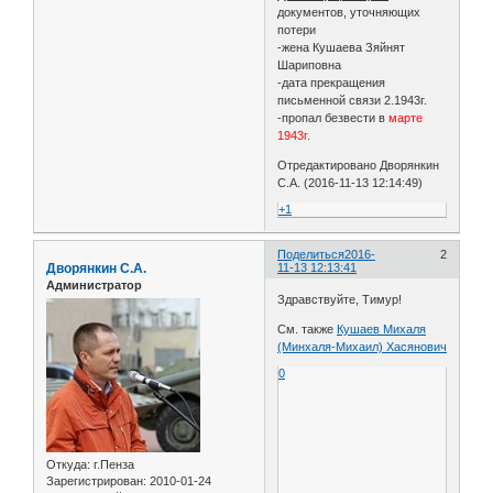
документов, уточняющих
потери
-жена Кушаева Зяйнят
Шариповна
-дата прекращения
письменной связи 2.1943г.
-пропал безвести в
марте
1943г.
Отредактировано Дворянкин
С.А. (2016-11-13 12:14:49)
+1
Поделиться
2016-
2
Дворянкин С.А.
11-13 12:13:41
Администратор
Здравствуйте, Тимур!
См. также
Кушаев Михаля
(Минхаля-Михаил) Хасянович
0
Откуда:
г.Пенза
Зарегистрирован
: 2010-01-24