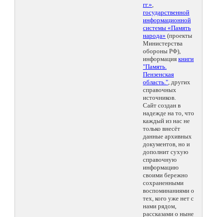
гг.»
,
государственной
информационной
системы «Память
народа»
(проекты
Министерства
обороны РФ),
информация
книги
"Память.
Пензенская
область."
, других
справочных
источников.
Сайт создан в
надежде на то, что
каждый из нас не
только внесёт
данные архивных
документов, но и
дополнит сухую
справочную
информацию
своими бережно
сохраненными
воспоминаниями о
тех, кого уже нет с
нами рядом,
рассказами о ныне