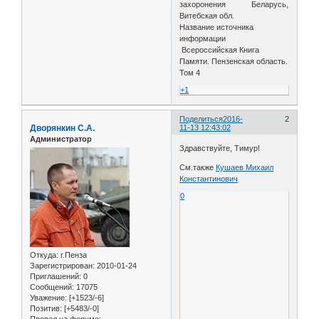
захоронения Беларусь,
Витебская обл.
Название источника
информации
Всероссийская Книга
Памяти. Пензенская область.
Том 4
+1
Поделиться
2016-
2
Дворянкин С.А.
11-13 12:43:02
Администратор
Здравствуйте, Тимур!
См.также
Кушаев Михаил
Константинович
0
Откуда:
г.Пенза
Зарегистрирован
: 2010-01-24
Приглашений:
0
Сообщений:
17075
Уважение:
[+1523/-6]
Позитив:
[+5483/-0]