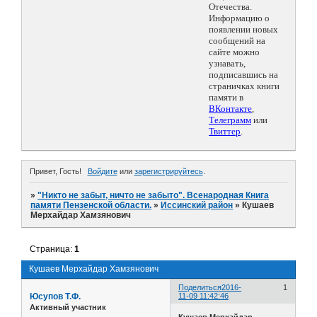
Отечества.
Информацию о
появлении новых
сообщений на
сайте можно
узнавать,
подписавшись на
страничках книги
памяти в
ВКонтакте
,
Телеграмм
или
Твиттер
.
Привет, Гость!
Войдите
или
зарегистрируйтесь
.
»
"Никто не забыт, ничто не забыто". Всенародная Книга
памяти Пензенской области.
»
Иссинский район
»
Кушаев
Мерхайдар Хамзянович
Страница:
1
Кушаев Мерхайдар Хамзянович
Поделиться
2016-
1
Юсупов Т.Ф.
11-09 11:42:46
Активный участник
Кушаев Мерхайдар