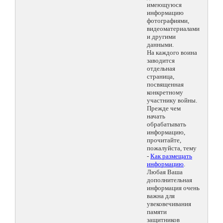
имеющуюся
информацию
фотографиями,
видеоматериалами
и другими
данными.
На каждого воина
заводится
отдельная
страница,
посвященная
конкретному
участнику войны.
Прежде чем
начать
обрабатывать
информацию,
прочитайте,
пожалуйста, тему
-
Как размещать
информацию
.
Любая Ваша
дополнительная
информация очень
важна для
увековечивания
памяти
защитников