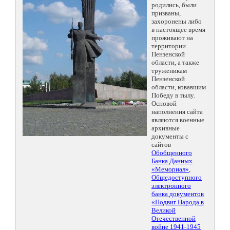
родились, были
призваны,
захоронены либо
в настоящее время
проживают на
территории
Пензенской
области, а также
труженикам
Пензенской
области, ковавшим
Победу в тылу.
Основой
наполнения сайта
являются военные
архивные
документы с
сайтов
Обобщенного
Банка Данных
«Мемориал»
,
Общедоступного
электронного
банка документов
«Подвиг Народа в
Великой
Отечественной
войне 1941-1945