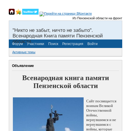
Из Пензенской области на фронты Велик
"Никто не забыт, ничто не забыто".
Всенародная Книга памяти Пензенской
области.
Форум
Участники
Поиск
Регистрация
Войти
Активные темы
Объявление
Всенародная книга памяти
Пензенской области
Сайт посвящается
воинам Великой
Отечественной
войны,
вернувшимся и не
вернувшимся с
войны, которые