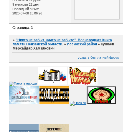
Провел на форуме:
9 месяцев 22 дня
Последний визит:
2026-07-08 15:06:26
Страница:
1
»
"Никто не забыт, ничто не забыто". Всенародная Книга
памяти Пензенской области.
»
Иссинский район
»
Кушаев
Мерхайдар Хамзянович
создать бесплатный форум