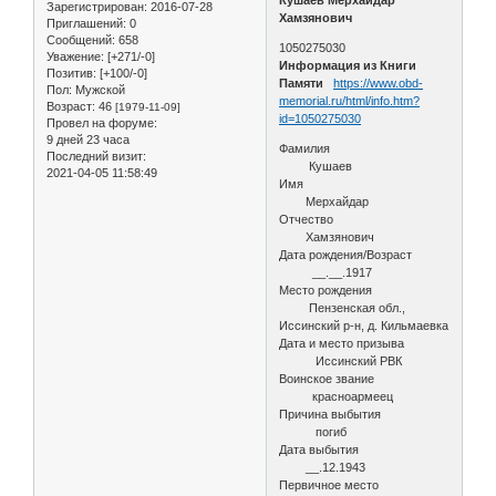
Зарегистрирован
: 2016-07-28
Хамзянович
Приглашений:
0
Сообщений:
658
1050275030
Уважение:
[+271/-0]
Информация из Книги
Позитив:
[+100/-0]
Памяти
https://www.obd-
Пол:
Мужской
memorial.ru/html/info.htm?
Возраст:
46
[1979-11-09]
id=1050275030
Провел на форуме:
9 дней 23 часа
Фамилия
Последний визит:
Кушаев
2021-04-05 11:58:49
Имя
Мерхайдар
Отчество
Хамзянович
Дата рождения/Возраст
__.__.1917
Место рождения
Пензенская обл.,
Иссинский р-н, д. Кильмаевка
Дата и место призыва
Иссинский РВК
Воинское звание
красноармеец
Причина выбытия
погиб
Дата выбытия
__.12.1943
Первичное место