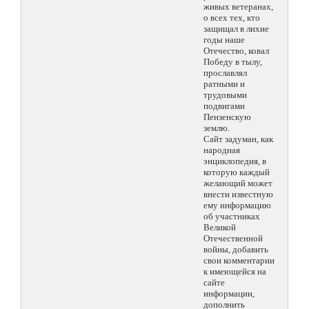
живых ветеранах,
о всех тех, кто
защищал в лихие
годы наше
Отечество, ковал
Победу в тылу,
прославлял
ратными и
трудовыми
подвигами
Пензенскую
землю.
Сайт задуман, как
народная
энциклопедия, в
которую каждый
желающий может
внести известную
ему информацию
об участниках
Великой
Отечественной
войны, добавить
свои комментарии
к имеющейся на
сайте
информации,
дополнить