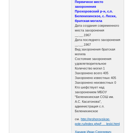
Первичное место
захоронения
Прохоровский р-н, с.п.
Беленихинское, с. Лески,
братская могила
Дата создания современного
места захоронения
__.__.1967
Дата последнего захоронения
__.__.1967
Вид захоронения братская
могила
Состояние захоронения
удовлетворительное
Количество могил 1
Захоронено всего 405
Захоронено известных 405
Захоронено неизвестных 0
Кто шефствует над
захоронением МБОУ
"Беленихинская СОШ им.
А.С. Касатонова",
администрация с.п.
Беленихинское
см.
http://prohorovskoe-
pole.ru/index.php/f … leski.html
Хандов Иван Сергеевич