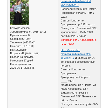
memorial.ru/html/info.htm?
id=1050232267
Всероссийская Книга Памяти.
Пензенская область. Том 7
с.114
Сеитов Константин
Григорьевич г.р. 1921, м.р. г.
Откуда:
Москва
Пенза, м.пр. Пензенский ГВК,
Зарегистрирован
: 2015-10-13
красноармеец, 15.07.1943
Приглашений:
0
погиб в бою, м.захор.
Сообщений:
9944
Брянская обл., Навлинский р-
Уважение:
[+2328/-1]
н, д. Пески
Позитив:
[+1757/-0]
Пол:
Женский
https://www.obd-
Возраст:
49
[1976-11-19]
memorial.ru/html/info.htm?
Провел на форуме:
id=3382817
Информация из
5 месяцев 27 дней
донесения о безвозвратных
Последний визит:
потерях
2026-06-17 20:53:45
Сегетов Константин
Григорьевич
Дата рождения/Возраст
__.__.1921
Место рождения г. Пенза, ул.
Мало-Федоровка, 32-4
Дата и место призыва
Пензенский ГВК, Пензенская
обл., г. Пенза
Последнее место службы 375
сд