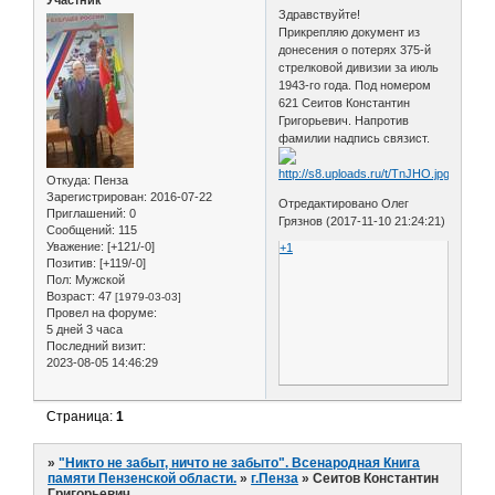
Здравствуйте!
Прикрепляю документ из
донесения о потерях 375-й
стрелковой дивизии за июль
1943-го года. Под номером
621 Сеитов Константин
Григорьевич. Напротив
фамилии надпись связист.
Откуда:
Пенза
Зарегистрирован
: 2016-07-22
Отредактировано Олег
Приглашений:
0
Грязнов (2017-11-10 21:24:21)
Сообщений:
115
Уважение:
[+121/-0]
+1
Позитив:
[+119/-0]
Пол:
Мужской
Возраст:
47
[1979-03-03]
Провел на форуме:
5 дней 3 часа
Последний визит:
2023-08-05 14:46:29
Страница:
1
»
"Никто не забыт, ничто не забыто". Всенародная Книга
памяти Пензенской области.
»
г.Пенза
»
Сеитов Константин
Григорьевич