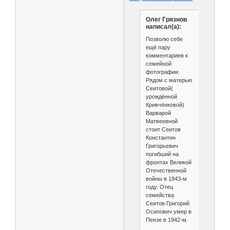
Олег Грязнов
написал(а):
Позволю себе
ещё пару
комментариев к
семейной
фотографии.
Рядом с матерью
Сеитовой(
урождённой
Кривчёнковой)
Варварой
Матвеевной
стоит Сеитов
Константин
Григорьевич
погибший на
фронтах Великой
Отечественной
войны в 1943-м
году. Отец
семейства
Сеитов Григорий
Осипович умер в
Пензе в 1942-м.