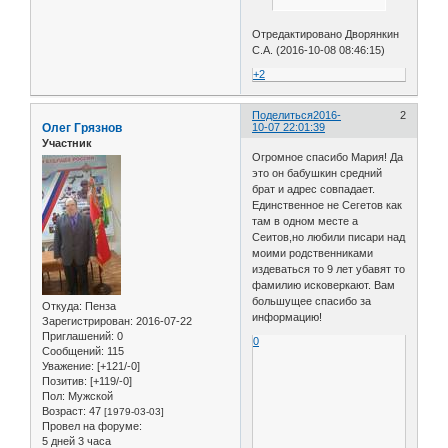
Отредактировано Дворянкин
С.А. (2016-10-08 08:46:15)
+2
Поделиться
2016-
2
Олег Грязнов
10-07 22:01:39
Участник
Огромное спасибо Мария! Да
это он бабушкин средний
брат и адрес совпадает.
Единственное не Сегетов как
там в одном месте а
Сеитов,но любили писари над
моими родственниками
издеваться то 9 лет убавят то
фамилию исковеркают. Вам
большущее спасибо за
Откуда:
Пенза
информацию!
Зарегистрирован
: 2016-07-22
Приглашений:
0
0
Сообщений:
115
Уважение:
[+121/-0]
Позитив:
[+119/-0]
Пол:
Мужской
Возраст:
47
[1979-03-03]
Провел на форуме:
5 дней 3 часа