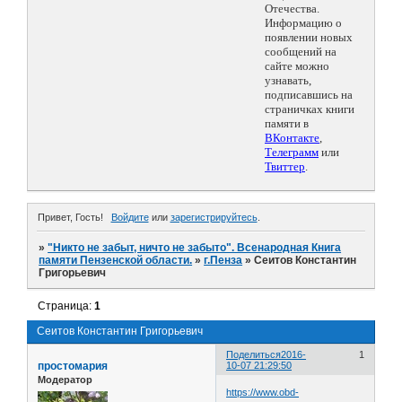
Отечества.
Информацию о
появлении новых
сообщений на
сайте можно
узнавать,
подписавшись на
страничках книги
памяти в
ВКонтакте
,
Телеграмм
или
Твиттер
.
Привет, Гость!
Войдите
или
зарегистрируйтесь
.
»
"Никто не забыт, ничто не забыто". Всенародная Книга
памяти Пензенской области.
»
г.Пенза
»
Сеитов Константин
Григорьевич
Страница:
1
Сеитов Константин Григорьевич
Поделиться
2016-
1
простомария
10-07 21:29:50
Модератор
https://www.obd-