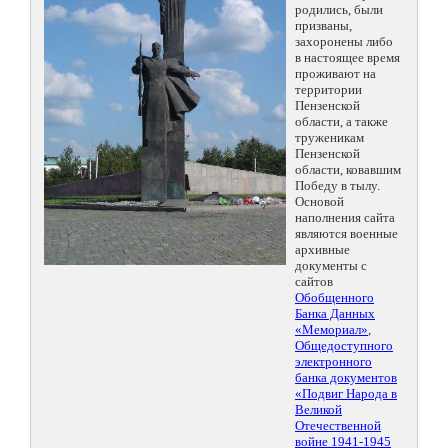
родились, были
призваны,
захоронены либо
в настоящее время
проживают на
территории
Пензенской
области, а также
труженикам
Пензенской
области, ковавшим
Победу в тылу.
Основой
наполнения сайта
являются военные
архивные
документы с
сайтов
Обобщенного
Банка Данных
«Мемориал»
,
Общедоступного
электронного
банка документов
«Подвиг Народа в
Великой
Отечественной
войне 1941-1945