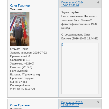
Поделиться
2016-
4
Олег Грязнов
10-08 12:41:01
Участник
Здравствуйте!
Нет к сожалению. Насколько
знаю и не было.Только 2
фотографии семейных 1928-
го года.
Отредактировано Олег
Грязнов (2016-10-08 12:44:47)
0
Откуда:
Пенза
Зарегистрирован
: 2016-07-22
Приглашений:
0
Сообщений:
115
Уважение:
[+121/-0]
Позитив:
[+119/-0]
Пол:
Мужской
Возраст:
47
[1979-03-03]
Провел на форуме:
5 дней 3 часа
Последний визит:
2023-08-05 14:46:29
Поделиться
2017-
5
Олег Грязнов
11-10 21:20:07
Участник