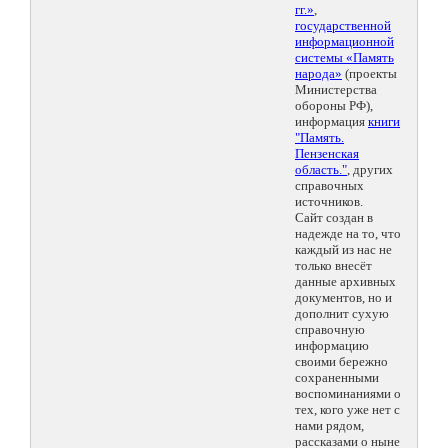
гг.»
,
государственной
информационной
системы «Память
народа»
(проекты
Министерства
обороны РФ),
информация
книги
"Память.
Пензенская
область."
, других
справочных
источников.
Сайт создан в
надежде на то, что
каждый из нас не
только внесёт
данные архивных
документов, но и
дополнит сухую
справочную
информацию
своими бережно
сохраненными
воспоминаниями о
тех, кого уже нет с
нами рядом,
рассказами о ныне