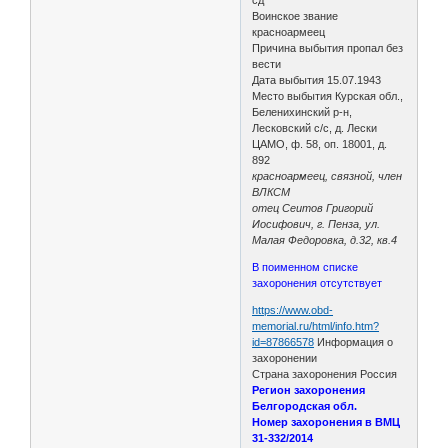
Воинское звание
красноармеец
Причина выбытия пропал без
вести
Дата выбытия 15.07.1943
Место выбытия Курская обл.,
Беленихинский р-н,
Лесковский с/с, д. Лески
ЦАМО, ф. 58, оп. 18001, д.
892
красноармеец, связной, член
ВЛКСМ
отец Сеитов Григорий
Иосифович, г. Пенза, ул.
Малая Федоровка, д.32, кв.4
В поименном списке
захоронения отсутствует
https://www.obd-
memorial.ru/html/info.htm?
id=87866578
Информация о
захоронении
Страна захоронения Россия
Регион захоронения
Белгородская обл.
Номер захоронения в ВМЦ
31-332/2014