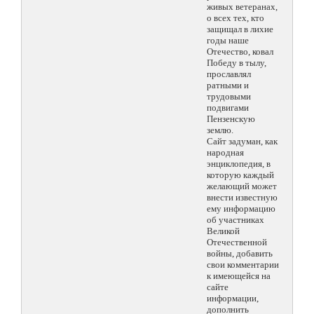
живых ветеранах,
о всех тех, кто
защищал в лихие
годы наше
Отечество, ковал
Победу в тылу,
прославлял
ратными и
трудовыми
подвигами
Пензенскую
землю.
Сайт задуман, как
народная
энциклопедия, в
которую каждый
желающий может
внести известную
ему информацию
об участниках
Великой
Отечественной
войны, добавить
свои комментарии
к имеющейся на
сайте
информации,
дополнить