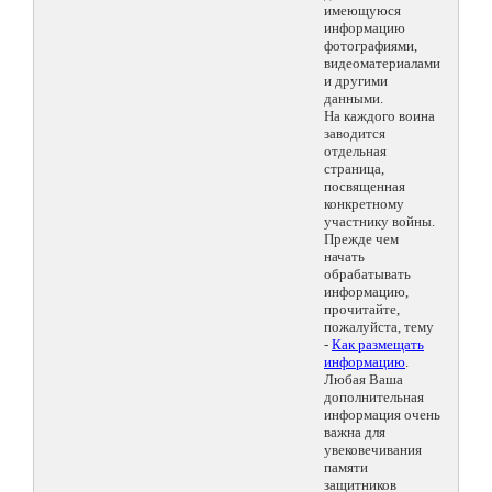
имеющуюся
информацию
фотографиями,
видеоматериалами
и другими
данными.
На каждого воина
заводится
отдельная
страница,
посвященная
конкретному
участнику войны.
Прежде чем
начать
обрабатывать
информацию,
прочитайте,
пожалуйста, тему
-
Как размещать
информацию
.
Любая Ваша
дополнительная
информация очень
важна для
увековечивания
памяти
защитников