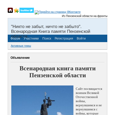
Из Пензенской области на фронты Великой
"Никто не забыт, ничто не забыто".
Всенародная Книга памяти Пензенской
области.
Форум
Участники
Поиск
Регистрация
Войти
Активные темы
Объявление
Всенародная книга памяти
Пензенской области
Сайт посвящается
воинам Великой
Отечественной
войны,
вернувшимся и не
вернувшимся с
войны, которые