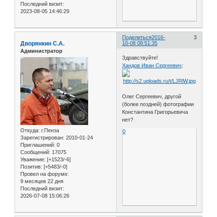
Последний визит:
2023-08-05 14:46:29
Поделиться
2016-
3
Дворянкин С.А.
10-08 08:51:35
Администратор
Здравствуйте!
Хандов Иван Сергеевич
:
Олег Сергеевич, другой
(более поздней) фотографии
Константина Григорьевича
нет?
Откуда:
г.Пенза
0
Зарегистрирован
: 2010-01-24
Приглашений:
0
Сообщений:
17075
Уважение:
[+1523/-6]
Позитив:
[+5483/-0]
Провел на форуме:
9 месяцев 22 дня
Последний визит:
2026-07-08 15:06:26