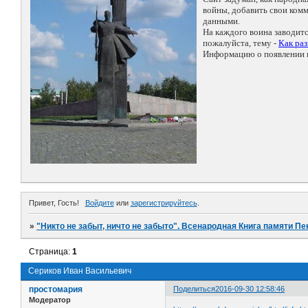
войны, добавить свои ко
данными.
На каждого воина заводит
пожалуйста, тему -
Как ра
Информацию о появлении н
Привет, Гость!
Войдите
или
зарегистрируйтесь
.
»
"Никто не забыт, ничто не забыто". Всенародная Книга памяти Пе
Страница:
1
Сериков Иван Васильевич
простомария
Поделиться
2016-09-30 12:58:46
Модератор