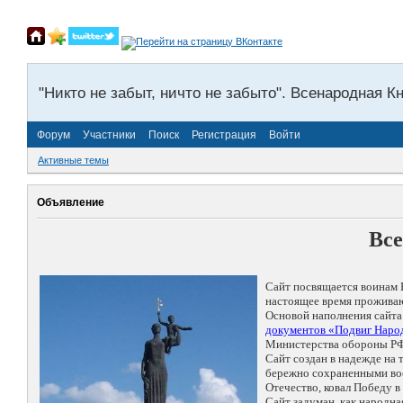
"Никто не забыт, ничто не забыто". Всенародная К
Форум
Участники
Поиск
Регистрация
Войти
Активные темы
Объявление
Все
Сайт посвящается воинам 
настоящее время проживаю
Основой наполнения сайта
документов «Подвиг Народ
Министерства обороны РФ
Сайт создан в надежде на
бережно сохраненными восп
Отечество, ковал Победу 
Сайт задуман, как народн