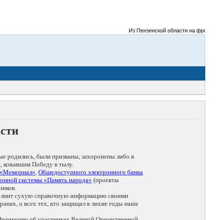
Из Пензенской области на фронты Вел
асти
ые родились, были призваны, захоронены либо в
, ковавшим Победу в тылу.
 «Мемориал»
,
Общедоступного электронного банка
онной системы «Память народа»
(проекты
ников.
дополнит сухую справочную информацию своими
анах, о всех тех, кто защищал в лихие годы наше
нформацию об участниках Великой Отечественной