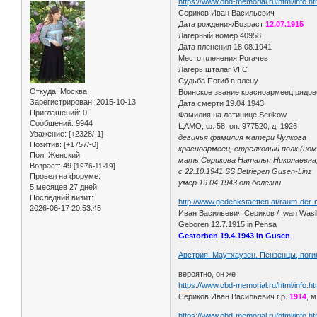
https://www.obd-memorial.ru/html/info.
Сериков Иван Васильевич
Дата рождения/Возраст
12.07.1915
Лагерный номер 40958
Дата пленения 18.08.1941
Место пленения Рогачев
Лагерь шталаг VI C
Судьба Погиб в плену
Откуда:
Москва
Воинское звание красноармеец|рядов
Зарегистрирован
: 2015-10-13
Дата смерти 19.04.1943
Приглашений:
0
Фамилия на латинице Serikow
Сообщений:
9944
ЦАМО, ф. 58, оп. 977520, д. 1926
Уважение:
[+2328/-1]
девичья фамилия матери Чулкова
Позитив:
[+1757/-0]
красноармеец, стрелковый полк (номе
Пол:
Женский
мать Серикова Наталья Николаевна,
Возраст:
49
[1976-11-19]
с 22.10.1941 SS Betriepen Gusen-Linz
Провел на форуме:
умер 19.04.1943 от болезни
5 месяцев 27 дней
Последний визит:
http://www.gedenkstaetten.at/raum-der
2026-06-17 20:53:45
Иван Васильевич Сериков / Iwan Wasil
Geboren 12.7.1915 in Pensa
Gestorben 19.4.1943 in Gusen
Австрия. Маутхаузен. Пензенцы, поги
вероятно, он же
https://www.obd-memorial.ru/html/info.
Сериков Иван Васильевич г.р.
1914
, 
https://www.obd-memorial.ru/html/info.