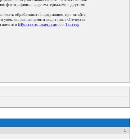
цию фотографиями, видеоматериалами и другими
ем начать обрабатывать информацию, прочитайте,
я увековечивания памяти защитников Отечества.
и памяти в
ВКонтакте
,
Телеграмм
или
Твиттер
.
1