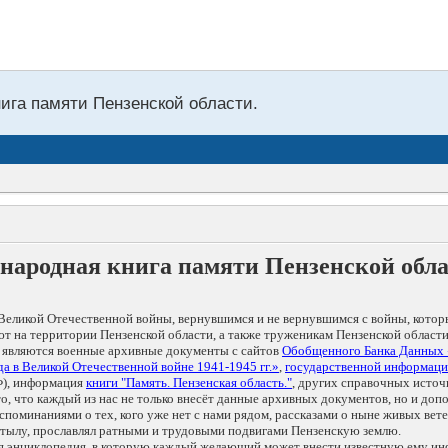
нига памяти Пензенской области.
народная книга памяти Пензенской обл
Великой Отечественной войны, вернувшимся и не вернувшимся с войны, котор
т на территории Пензенской области, а также труженикам Пензенской области
 являются военные архивные документы с сайтов
Обобщенного Банка Данных
а в Великой Отечественной войне 1941-1945 гг.»
,
государственной информаци
), информация
книги "Память. Пензенская область."
, других справочных источ
 то, что каждый из нас не только внесёт данные архивных документов, но и 
оминаниями о тех, кого уже нет с нами рядом, рассказами о ныне живых ветер
в тылу, прославлял ратными и трудовыми подвигами Пензенскую землю.
ая энциклопедия, в которую каждый желающий может внести известную ему и