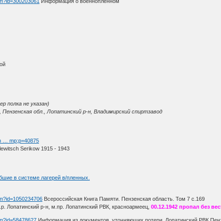
htm?id=300203061
Информация о военнопленном
ой
р полка не указан)
 Пензенская обл., Лопатинский р-н, Владимирский спиртзавод
-n … mp;p=40875
ewitsch Serikow 1915 - 1943
бшие в системе лагерей в/пленных.
htm?id=1050234706
Всероссийская Книга Памяти. Пензенская область. Том 7 с.169
м.р. Лопатинский р-н, м.пр. Лопатинский РВК, красноармеец,
00.12.1942 пропал без вес
htm?id=58478627
Информация из документов, уточняющих потери. Лопатинский РВК Пензе