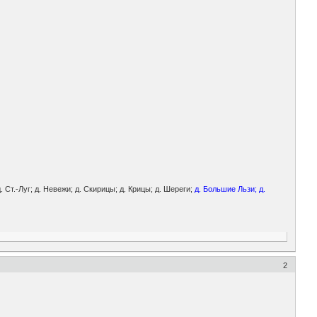
Ст.-Луг; д. Невежи; д. Скирицы; д. Крицы; д. Шереги;
д. Большие Льзи; д.
2