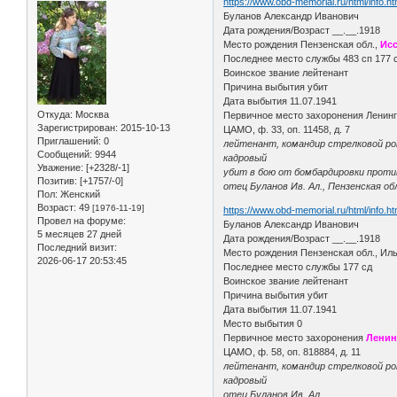
https://www.obd-memorial.ru/html/info.
Буланов Александр Иванович
Дата рождения/Возраст __.__.1918
Место рождения Пензенская обл.,
Исс
Последнее место службы 483 сп 177 
Воинское звание лейтенант
Причина выбытия убит
Дата выбытия 11.07.1941
Откуда:
Москва
Первичное место захоронения Ленингр
Зарегистрирован
: 2015-10-13
ЦАМО, ф. 33, оп. 11458, д. 7
Приглашений:
0
лейтенант, командир стрелковой рот
Сообщений:
9944
кадровый
Уважение:
[+2328/-1]
убит в бою от бомбардировки прот
Позитив:
[+1757/-0]
отец Буланов Ив. Ал., Пензенская обл
Пол:
Женский
Возраст:
49
[1976-11-19]
https://www.obd-memorial.ru/html/info.
Провел на форуме:
Буланов Александр Иванович
5 месяцев 27 дней
Дата рождения/Возраст __.__.1918
Последний визит:
Место рождения Пензенская обл., Иль
2026-06-17 20:53:45
Последнее место службы 177 сд
Воинское звание лейтенант
Причина выбытия убит
Дата выбытия 11.07.1941
Место выбытия 0
Первичное место захоронения
Ленин
ЦАМО, ф. 58, оп. 818884, д. 11
лейтенант, командир стрелковой ро
кадровый
отец Буланов Ив. Ал.