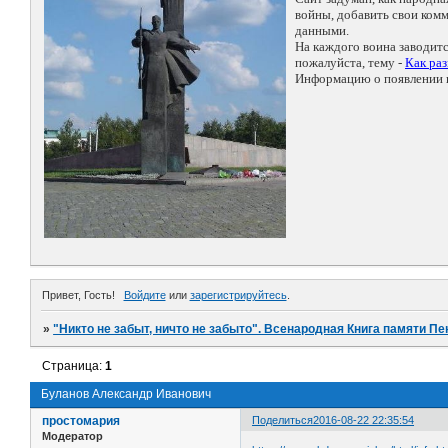
войны, добавить свои ко
данными.
На каждого воина заводит
пожалуйста, тему -
Как ра
Информацию о появлении н
Привет, Гость!
Войдите
или
зарегистрируйтесь
.
»
"Никто не забыт, ничто не забыто". Всенародная Книга памяти Пе
Страница:
1
Буланов Александр Иванович
простомария
Поделиться
2016-08-22 22:35:54
Модератор