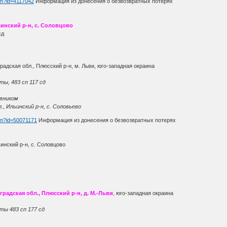
htm?id=4117042
Информация из донесения о безвозвратных потерях
инский р-н, с. Соловцово
сд
адская обл., Плюсский р-н, м. Льви, юго-западная окраина
ы, 483 сп 117 сд
ивником
., Ильинский р-н, с. Соловьево
htm?id=50071171
Информация из донесения о безвозвратных потерях
инский р-н, с. Соловцово
градская обл., Плюсский р-н, д. М.-Льви
, юго-западная окраина
ты 483 сп 177 сд