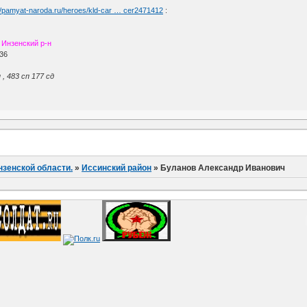
://pamyat-naroda.ru/heroes/kld-car … cer2471412
:
 Инзенский р-н
936
 , 483 сп 177 сд
нзенской области.
»
Иссинский район
»
Буланов Александр Иванович