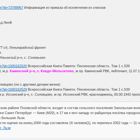
htm?id=73789967
Информация из приказа об исключении из списков
сд ЛенФ
77 сд, Ленинградский фронт
г.
Ильинский р-н, с. Соловьево
htm?id=1000162520
Всероссийская Книга Памяти. Пензенская область. Том 1 с.539
, м.р.
Каменский р-н, с. Кевдо-Мельситово
, м.пр. Каменский РВК, лейтенант, 11.07.
оловцово (но с другими датами жизни):
htm?id=1000162529
Всероссийская Книга Памяти. Пензенская область. Том 1 с.539
 м.р. Иссинский р-н, с. Соловцово, м.пр. Иссинский РВК, красноармеец, 00.00.1942 проп
ом районе Псковской области, входит в состав сельского поселения Запольская вол
ги Санкт-Петербург — Киев (М20), в 17 км к юго-западу от райцентра посёлка городског
е Большие Льзи.
по оценке на конец 2000 года составляла 16 человек[1], по переписи 2002 года — 11 ч
ые_Льзи