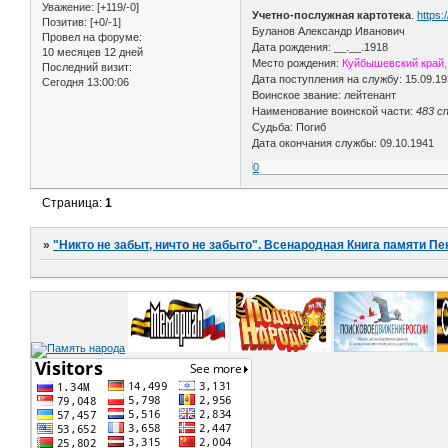
Уважение:
[+119/-0]
Учетно-послужная картотека
.
https
Позитив:
[+0/-1]
Буланов Александр Иванович
Провел на форуме:
Дата рождения: __.__.1918
10 месяцев 12 дней
Место рождения:
Куйбышевский край,
Последний визит:
Дата поступления на службу: 15.09.1
Сегодня 13:00:06
Воинское звание: лейтенант
Наименование воинской части:
483 сп
Судьба: Погиб
Дата окончания службы: 09.10.1941
0
Страница:
1
»
"Никто не забыт, ничто не забыто". Всенародная Книга памяти Пе