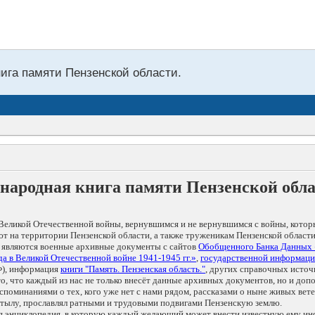
нига памяти Пензенской области.
народная книга памяти Пензенской обл
Великой Отечественной войны, вернувшимся и не вернувшимся с войны, котор
т на территории Пензенской области, а также труженикам Пензенской области
 являются военные архивные документы с сайтов
Обобщенного Банка Данных
а в Великой Отечественной войне 1941-1945 гг.»
,
государственной информаци
), информация
книги "Память. Пензенская область."
, других справочных источ
 то, что каждый из нас не только внесёт данные архивных документов, но и 
оминаниями о тех, кого уже нет с нами рядом, рассказами о ныне живых ветер
в тылу, прославлял ратными и трудовыми подвигами Пензенскую землю.
ая энциклопедия, в которую каждый желающий может внести известную ему и