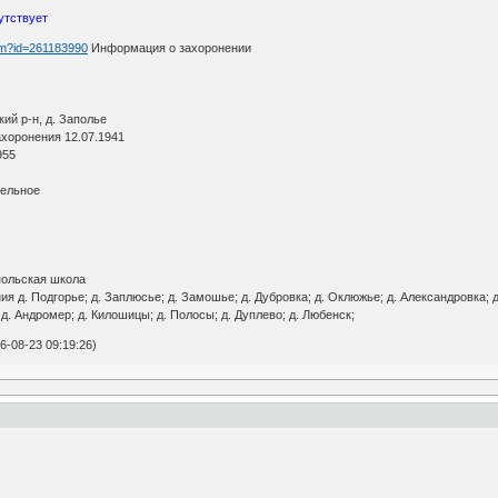
утствует
htm?id=261183990
Информация о захоронении
ий р-н, д. Заполье
ахоронения 12.07.1941
955
тельное
польская школа
 д. Подгорье; д. Заплюсье; д. Замошье; д. Дубровка; д. Оклюжье; д. Александровка; д. 
; д. Андромер; д. Килошицы; д. Полосы; д. Дуплево; д. Любенск;
-08-23 09:19:26)