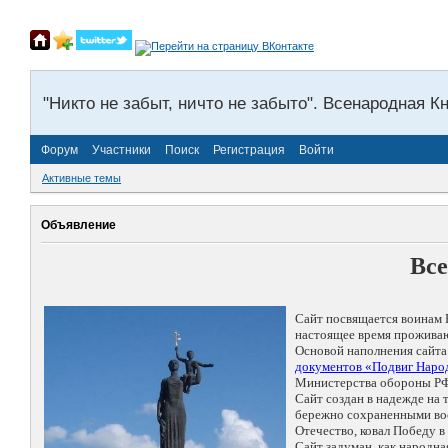
"Никто не забыт, ничто не забыто". Всенародная К
Форум
Участники
Поиск
Регистрация
Войти
Активные темы
Объявление
Все
Сайт посвящается воинам 
настоящее время проживаю
Основой наполнения сайта
документов «Подвиг Народ
Министерства обороны РФ
Сайт создан в надежде на
бережно сохраненными восп
Отечество, ковал Победу 
Сайт задуман, как народн