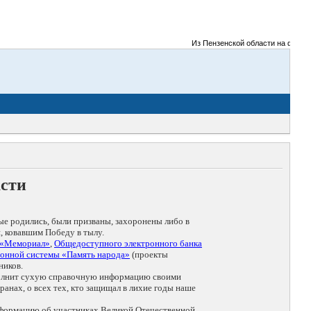
Из Пензенской области на фронты В
асти
ые родились, были призваны, захоронены либо в
, ковавшим Победу в тылу.
 «Мемориал»
,
Общедоступного электронного банка
онной системы «Память народа»
(проекты
ников.
дополнит сухую справочную информацию своими
анах, о всех тех, кто защищал в лихие годы наше
нформацию об участниках Великой Отечественной