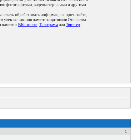
цию фотографиями, видеоматериалами и другими
ем начать обрабатывать информацию, прочитайте,
я увековечивания памяти защитников Отечества.
и памяти в
ВКонтакте
,
Телеграмм
или
Твиттер
.
1