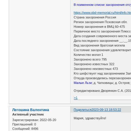
В поименном списке захоронения отс
https://www.obd-memorial.ru/html/info.
Страна захоронения Россия
Регион захоронения Псковская обл.
Номер захоронения в ВМЦ 60-475
Первичное место захоронения Плюсск
Дата создания современного места з
Дата последнего захоронения __.__.1
Вид захоронения братская могила
Состояние захоронения удовлетвори
Количество могил 1
Захоронено всего 795
Захоронено известных 322
Захоронено неизвестных 473
Кто шефствует над захоронением За
Откуда производились перезахоронения
Малые Льзи
; д. Чатковицы; д. Остров
Отредактировано Дворянкин С.А. (2016
+1
Легошина Валентина
Поделиться
2023-09-13 18:53:22
Активный участник
Мария, здравствуйте!
Зарегистрирован
: 2022-05-20
Приглашений:
0
Сообщений:
8496