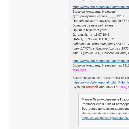
https://www.obd-memorial.ru/html/info.
Буланов Александр Иванович
Дата рождения/Возраст __.__.1918
Последнее место службы 483 сп 177 
Воинское звание лейтенант
Причина выбытия убит
Дата выбытия 11.07.1941
ЦАМО, ф. 33, оп. 11458, д. 2
лейтенант, командир роты 483 сп 1
член ВЛКСМ, в Красной Армии с 1936
отец Буланов И.А., Пензенская обл., 
https://www.obd-memorial.ru/html/info.
Буланов Александр Иванович г.р. 1918
М.Львив
В книге памяти есть также тезка из С
https://www.obd-memorial.ru/html/info.
Буланов
Алексей
Иванович г.р.
1906
,
Малые Льзи — деревня в Плюсск
Расположена в 1 км от автодоро
Восточнее примыкает к деревн
Численность населения деревни 
https://ru.wikipedia.org/wiki/Мал