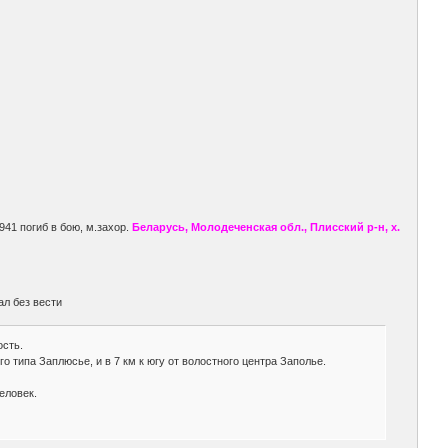
1941 погиб в бою, м.захор.
Беларусь, Молодеченская обл., Плисский р-н, х.
ал без вести
ость.
о типа Заплюсье, и в 7 км к югу от волостного центра Заполье.
еловек.