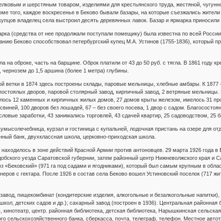
лковым и шерстяным товаром, изделиями для крестьянского труда, жестяной, чугунно
оме того, каждое воскресенье в Беково бывали базары, на которые съезжались жител
купцов владелец села выстроил десять деревянных лавок. Базар и ярмарка приносили е
ка (средства от нее продолжали поступали помещику) была известна по всей России
нию Беково способствовал петербургский купец М.А. Устинов (1755-1836), который пр
ла на оброке, часть на барщине. Оброк платили от 43 до 50 руб. с тягла. В 1861 году
 чернозем до 1,5 аршина (более 1 метра) глубины.
 ветки в 1874 здесь построены склады, паровые мельницы, хлебные амбары. К 1877 – 
0 постоялых дворов, паровой столярный завод, кирпичный завод, 2 ветряные мельницы.
лось 12 каменных и кирпичных жилых домов, 27 домов крыты железом, имелось 31 пром
свиней, 100 дворов без лошадей, 67 – без своего посева, 1 двор с садом. Благососто
ловые заработки, 43 занимались торговлей, 43 сдачей квартир, 25 садоводством, 25 б
кумысолечебница, курзал и гостиница с купальней, лодочная пристань на озере для от
ный банк, двухклассная школа, церковно-приходская школа.
 находилось в зоне действий Красной Армии против антоновцев. 29 марта 1926 года в
добского уезда Саратовской губернии, затем районный центр Нижневолжского края и Са
з «Бековский» (971 га под садами и ягодниками), который был самым крупным в обла
еров с гектара. После 1926 в состав села Беково вошел Устиновский поселок (717 жит
завод, пищекомбинат (кондитерские изделия, алкогольные и безалкогольные напитки),
кол, детских садов и др.); сахарный завод (построен в 1936). Центральная районная 
 кинотеатр, центр. районная библиотека, детская библиотека, Нарышкинская сельская
го сельскохозяйственного банка, сберкасса, почта, телеграф, телефон. Местное авто