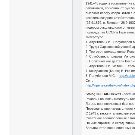
1941–45 годах в госпитале (на
работников, погибших от рук б
высоком берегу озера Затон с 
исказили поздние хозяйственны
(17.9.1879, с. Беково – 26.9.1
лидером отколовшихся от левых
полпредстве СССР в Германии, Г
Литература:
1. Апухтина О.И., Полубояров М
2. Труды Саратовской ученой ар
3. Торгово-промышленная Росси
4. С любовью к природе; Антоно
5. Политические деятели России
6. Апухтина О.И. Истоки. – «Комм
7. Кондрашкин (Канин) В. Его и
8. Полубояров М.С. -
http://susl
См. :
http://inpenza.ru/bekovo/index.ph
Stalag III-C Alt-Drewitz
(Костши
Poland / Lubuskie / Kostrzyn / 
Лагерь военнопленных был постр
Первоначально лагерь служил м
С 1943 г. также итальянские во
Советские военнопленные стали
По имеющимся на сегодняшний 
Большинство военнопленных со