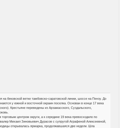
ия на бековской ветке тамбовско-саратовской линии, шоссе на Пензу. До
инаются у южной и восточной окраин поселка. Основан в конце 17 века
сского). Крестьяне переведены из Арзамасского, Суздальского,
рковь.
 торговым центром округи, а к середине 19 века превосходило по
 кавалер Михаил Зиновьевич Дурасов с супругой Аграфеной Алексеевной,
ородицы открывалась ярмарка, продолжавшаяся две недели. Шла