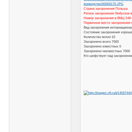
воеводство/00000170.JPG
Страна захоронения Польша
Регион захоронения Любуское 
Номер захоронения в ВМЦ З48
Первичное место захоронения г
Вид захоронения интернацион
Состояние захоронения хорош
Количество могил 10
Захоронено всего 7000
Захоронено известных 0
Захоронено неизвестных 7000
Кто шефствует над захоронен