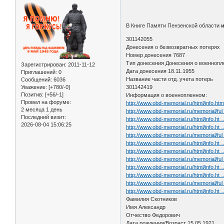
В Книге Памяти Пензенской области
301142055
Донесения о безвозвратных потерях
Номер донесения 7687
Тип донесения Донесения о военноп
Зарегистрирован
: 2011-11-12
Дата донесения 18.11.1955
Приглашений:
0
Название части отд. учета потерь
Сообщений:
6036
Уважение:
[+780/-0]
301142419
Позитив:
[+56/-1]
Информация о военнопленном:
Провел на форуме:
http://www.obd-memorial.ru/html/info.h
2 месяца 1 день
http://www.obd-memorial.ru/memorial/fu
Последний визит:
http://www.obd-memorial.ru/html/info.ht
2026-08-04 15:06:25
http://www.obd-memorial.ru/html/info.h
http://www.obd-memorial.ru/memorial/fu
http://www.obd-memorial.ru/html/info.ht
http://www.obd-memorial.ru/html/info.h
http://www.obd-memorial.ru/memorial/fu
http://www.obd-memorial.ru/html/info.ht
http://www.obd-memorial.ru/html/info.h
http://www.obd-memorial.ru/memorial/fu
http://www.obd-memorial.ru/html/info.ht
Фамилия Скотников
Имя Александр
Отчество Федорович
Дата рождения/Возраст 15.05.1921