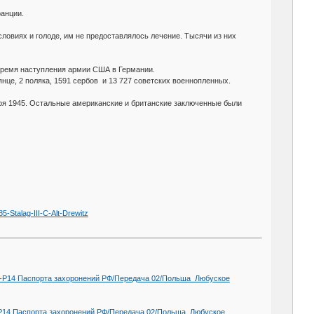
ранции.
овиях и голоде, им не предоставлялось лечение. Тысячи из них
 время наступления армии США в Германии.
янце, 2 поляка, 1591 сербов и 13 727 советских военнопленных.
ря 1945. Остальные американские и британские заключенные были
-III-C-Alt-Drewitz
51Т-Р14 Паспорта захоронений РФ/Передача 02/Польша_Любуское
1Т-Р14 Паспорта захоронений РФ/Передача 02/Польша_Любуское