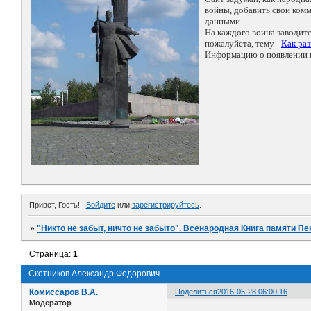
войны, добавить свои ко
данными.
На каждого воина заводит
пожалуйста, тему -
Как ра
Информацию о появлении н
Привет, Гость!
Войдите
или
зарегистрируйтесь
.
»
"Никто не забыт, ничто не забыто". Всенародная Книга памяти Пе
Страница:
1
Скотников Александр Федорович
Комиссаров В.А.
Поделиться
2016-05-28 06:00:16
Модератор