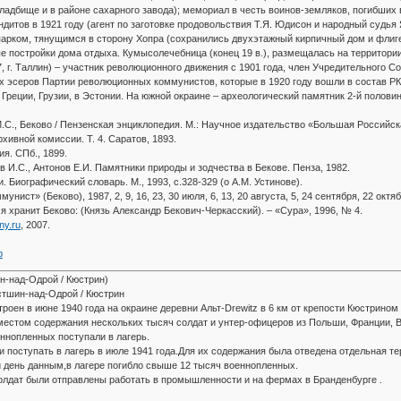
 кладбище и в районе сахарного завода); мемориал в честь воинов-земляков, погибших
андитов в 1921 году (агент по заготовке продовольствия Т.Я. Юдисон и народный судь
парком, тянущимся в сторону Хопра (сохранились двухэтажный кирпичный дом и флигел
е постройки дома отдыха. Кумысолечебница (конец 19 в.), размещалась на территор
937, г. Таллин) – участник революционного движения с 1901 года, член Учредительного
 эсеров Партии революционных коммунистов, которые в 1920 году вошли в состав РКП 
реции, Грузии, в Эстонии. На южной окраине – археологический памятник 2-й половины 
.С., Беково / Пензенская энциклопедия. М.: Научное издательство «Большая Российска
хивной комиссии. Т. 4. Саратов, 1893.
я. СПб., 1899.
в И.С., Антонов Е.И. Памятники природы и зодчества в Бекове. Пенза, 1982.
. Биографический словарь. М., 1993, с.328-329 (о А.М. Устинове).
унист» (Беково), 1987, 2, 9, 16, 23, 30 июля, 6, 13, 20 августа, 5, 24 сентября, 22 октяб
мя хранит Беково: (Князь Александр Бекович-Черкасский). – «Сура», 1996, № 4.
ony.ru
, 2007.
p
н-над-Одрой / Кюстрин)
Костшин-над-Одрой / Кюстрин
оен в июне 1940 года на окраине деревни Альт-Drewitz в 6 км от крепости Кюстрином 
естом содержания нескольких тысяч солдат и унтер-офицеров из Польши, Франции, В
еннопленных поступали в лагерь.
 поступать в лагерь в июле 1941 года.Для их содержания была отведена отдельная те
день данным,в лагере погибло свыше 12 тысяч военнопленных.
лдат были отправлены работать в промышленности и на фермах в Бранденбурге .