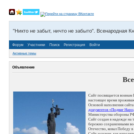
"Никто не забыт, ничто не забыто". Всенародная К
Форум
Участники
Поиск
Регистрация
Войти
Активные темы
Объявление
Все
Сайт посвящается воинам 
настоящее время проживаю
Основой наполнения сайта
документов «Подвиг Народ
Министерства обороны РФ
Сайт создан в надежде на
бережно сохраненными восп
Отечество, ковал Победу 
Сайт задуман, как народн