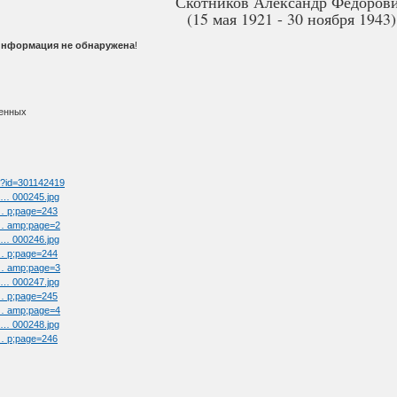
Скотников Александр Федоров
(15 мая 1921 - 30 ноября 1943)
информация не обнаружена
!
ленных
tm?id=301142419
l … 000245.jpg
 … p;page=243
t … amp;page=2
l … 000246.jpg
 … p;page=244
t … amp;page=3
l … 000247.jpg
 … p;page=245
t … amp;page=4
l … 000248.jpg
 … p;page=246