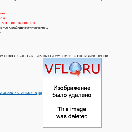
воев.
-234
. Костшин, Джевице р-н
альное кладбище военнопленных
ее
ием Совет Охраны Памяти Борьбы и Мученичества Республики Польши