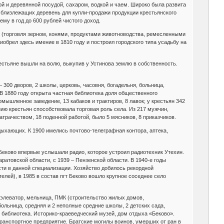
й и деревянной посудой, сахаром, водкой и чаем. Широко была развита
и близлежащих деревень для купли-продажи продукции крестьянского
му в год до 600 рублей чистого доход.
 (торговля зерном, конями, продуктами животноводства, ремесленными
иобрел здесь имение в 1810 году и построил городского типа усадьбу на
 крестьяне вышли на волю, выкупив у Устинова землю в собственность.
300 дворов, 2 школы, церковь, часовня, богадельня, больница,
 В 1880 году открыта частная библиотека доля общественного
ышленное заведение, 13 кабаков и трактиров, 8 лавок; у крестьян 342
янию крестьян способствовала торговая роль села. Из 217 мужчин,
атрачеством, 18 поденной работой, было 5 мясников, 8 приказчиков.
дыхающих. К 1900 имелись почтово-телеграфная контора, аптека,
 Беково впервые услышали радио, которое устроил радиотехник Утехин.
ратовской области, с 1939 – Пензенской области. В 1940-е годы
сти в данной специализации. Хозяйство добилось рекордной
елей), в 1985 в состав пгт Беково вошло крупное соседнее село
 элеватор, мельница, ПМК (строительство жилых домов,
больница, средняя и 2 неполные средние школы, 2 детских сада,
 библиотека. Историко-краеведческий музей, дом отдыха «Беково».
транспортное предприятие. Братские могилы воинов, умерших от ран в