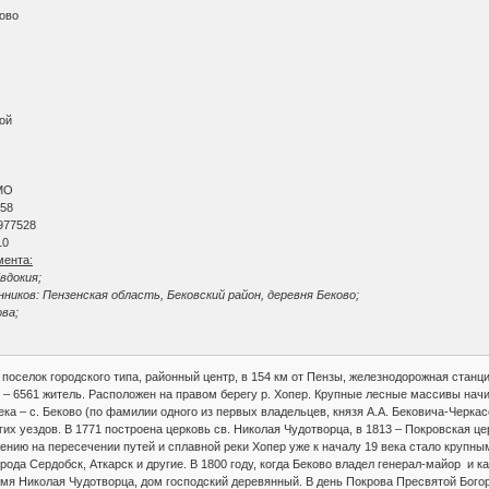
ково
ой
МО
 58
977528
10
мента:
вдокия;
иков: Пензенская область, Бековский район, деревня Беково;
ва;
 поселок городского типа, районный центр, в 154 км от Пензы, железнодорожная станц
06 – 6561 житель. Расположен на правом берегу р. Хопер. Крупные лесные массивы нач
века – с. Беково (по фамилии одного из первых владельцев, князя А.А. Бековича-Черка
их уездов. В 1771 построена церковь св. Николая Чудотворца, в 1813 – Покровская це
нию на пересечении путей и сплавной реки Хопер уже к началу 19 века стало крупным
рода Сердобск, Аткарск и другие. В 1800 году, когда Беково владел генерал-майор и
имя Николая Чудотворца, дом господский деревянный. В день Покрова Пресвятой Бог