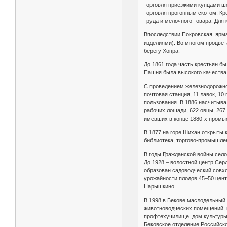
торговля приезжими купцами ше
торговля прогонным скотом. Кр
труда и мелочного товара. Для 
Впоследствии Покровская ярмар
изделиями). Во многом процвета
берегу Хопра.
До 1861 года часть крестьян бы
Пашня была высокого качества,
С проведением железнодорожной
почтовая станция, 11 лавок, 1
пользования. В 1886 насчитыва
рабочих лошади, 622 овцы, 267 
имевших в конце 1880-х промыс
В 1877 на горе Шихан открыты 
библиотека, торгово-промышлен
В годы Гражданской войны село
До 1928 – волостной центр Сер
образован садоводческий совхо
урожайности плодов 45–50 центн
Нарышкино.
В 1998 в Бекове маслодельный 
животноводческих помещений, ш
профтехучилище, дом культуры,
Бековское отделение Российско