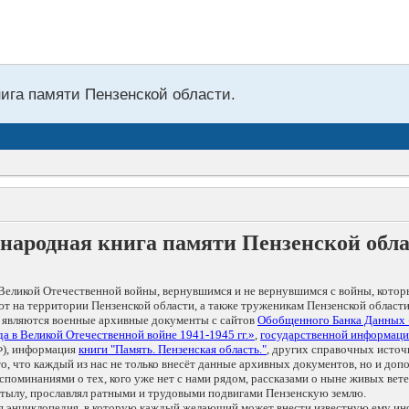
нига памяти Пензенской области.
народная книга памяти Пензенской обл
Великой Отечественной войны, вернувшимся и не вернувшимся с войны, котор
т на территории Пензенской области, а также труженикам Пензенской области
 являются военные архивные документы с сайтов
Обобщенного Банка Данных
а в Великой Отечественной войне 1941-1945 гг.»
,
государственной информаци
), информация
книги "Память. Пензенская область."
, других справочных источ
 то, что каждый из нас не только внесёт данные архивных документов, но и 
оминаниями о тех, кого уже нет с нами рядом, рассказами о ныне живых ветер
в тылу, прославлял ратными и трудовыми подвигами Пензенскую землю.
ая энциклопедия, в которую каждый желающий может внести известную ему и