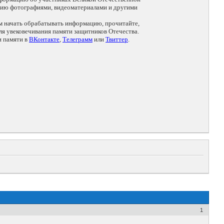
цию фотографиями, видеоматериалами и другими
ем начать обрабатывать информацию, прочитайте,
я увековечивания памяти защитников Отечества.
и памяти в
ВКонтакте
,
Телеграмм
или
Твиттер
.
1