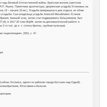
 в годы Великой Отечественной войны. Братская могила советских
я Я.П. Яшин). Памятники архитектуры: дворянская усадьба Устиновых на
ь 19 – начало 20 вв.). Усадьба превращена в дом отдыха, ее облик
ии усадьбы. Сын владельца усадьбы Алексей Михайлович Устинов
 Собрания, бывший эсер, затем стал поддерживать большевиков, был
(б); в 1917-20 член ВЦИК, затем на дипломатической работе: в
2-го тыс. до н. э. (эпоха бронзы, срубная культура).
я энциклопедия», 2001, с. 47.
ря.
(сейчас Drzewice, одного из районов города Костшин-над-Одрой).
еликобритании, Югославии и Бельгии.
рритория.