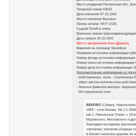
Место рождения Пензенская обл., Бе
Лагерный номер 63616
Дата пленения 07.10.1941
Место пленения Высокое
Лагерь шталаг VIII F (318)
Судьба Погиб в плену
Воинское звание красноармеец|рядов
Дата смерти 30.10.1943
Место захоронения Альт-Древитц
Фамилия на латинице Skotnikow
Название источника информации ЦА
Номер фонда источника информации
Номер описи источника информации 
Номер дела источника информации 1
Дополнительная информация из доку
- родственники: жена - Скотникова Е
- адрес места жительства родственн
- девичья фамилия матери: Аверьяно
- 66 стрелковый полк.
БЕКОВО
(Озёрье, Никольское)
1959 – село Беково. На 1.1.20
как с. Никольское Озеро, с 18 
Муромского, Московского и друг
Благодаря выгодному расположе
торговому значению уездные го
в Беково написана церковь во 