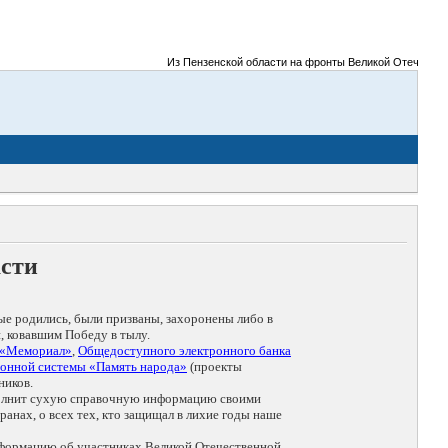
Из Пензенской области на фронты Великой Отечественной 
асти
ые родились, были призваны, захоронены либо в
, ковавшим Победу в тылу.
 «Мемориал»
,
Общедоступного электронного банка
онной системы «Память народа»
(проекты
ников.
дополнит сухую справочную информацию своими
анах, о всех тех, кто защищал в лихие годы наше
нформацию об участниках Великой Отечественной