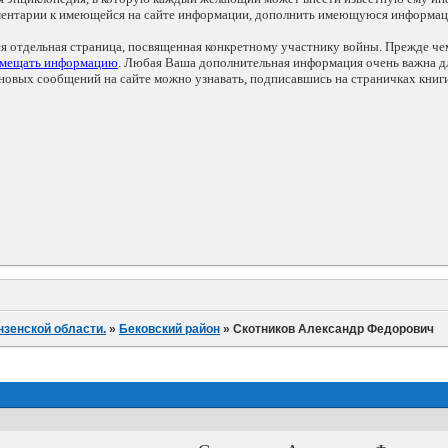
мментарии к имеющейся на сайте информации, дополнить имеющуюся информа
ся отдельная страница, посвященная конкретному участнику войны. Прежде ч
змещать информацию
. Любая Ваша дополнительная информация очень важна дл
овых сообщений на сайте можно узнавать, подписавшись на страничках книг
нзенской области.
»
Бековский район
»
Скотников Александр Федорович