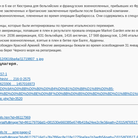
н в 6 км от Кюстрина для бельгийских и французских военнопленных, прибывших из Ф
ие заключенных и британские заключенные прибыли после Балканской компании .
военнопленные, плененные во время операции Барбаросса. Они содержались в спецусл
нцы, которые были интернированы по причине итальянского перемирия.
 американцы, попавшие в плен в результате провала операции Market Garden или во
ятся 2036 американцев, 631 бельгийцев, 1416 англичан, 17 568 французов, 1,046 италь
нские военнопленные, взятые в плен в битве при Балге, Арденны.
свобожден Красной Армией. Многие американцы бежали во время освобождения 31 янва
а берег Черного моря на репатриацию.
цлагеря.
157-1
shin/st … 216-0-2575
2/1623306 … 1457016973
5521/ru/%D0%9A%D0%BB%D0%B0%D0%B4%D0%B1%D0%B8%D1%89%D0%B5-
BD%D0%BD%D0%BE%D0%BF%D0%BB%D0%B5%D0%BD%D0%BD%D1%8B%D1%85-Stalag
pic.php?id=3520
info.htm?id=86117969
morial/fullimage?id=86117970&id1=081530e660385e674fb418a24ee2c9e3&path=Z/015/КП0
info.ht … amp;page=2
morial/fullimage?id=86117971&id1=3fa7f86ec8e118e1275ba0ea1b3aefb5&path=Z/015/КП05