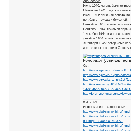
Хронология:
Июнь 1940: лагерь был построе
Май-июнь 1941 года: югославск
Июль 1941: прибыли советские 
погибли от голода и болезней.
Сентябрь 1943: прибыли италья
Сентябрь 1944: прибыли первые
1 декабря 1944: в лагере наход
Декабрь 1944: прибыли америка
31 января 1945: лагерь был о
доставлены поездом в Одессу н
Мемориал узникам кон
См. :
http://www.sgvavia.ru/forum/110-
http://www.sgvavia.ru/photo/kost
http://www.sgvavia.ru/_ph/216/
http://wikimapia.org/647
%D0%B2%D0%BE%D0%B5%D0%
http://forum.genoua.name/viewto
86117969
Информация о захоронении:
http://www.obd-memorial.ru/html/
http://www.obd-memorial.ru/me
воеводство/00000169.JPG
http://www.obd-memorial.ru/html/
http://www.obd-memorial.ru/me