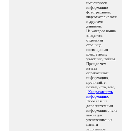
имеющуюся
информацию
фотографиями,
видеоматериалами
и другими
данными.
На каждого воина
заводится
отдельная
страница,
посвященная
конкретному
участнику войны.
Прежде чем
начать
обрабатывать
информацию,
прочитайте,
пожалуйста, тему
-
Как размещать
информацию
.
Любая Ваша
дополнительная
информация очень
важна для
увековечивания
памяти
защитников