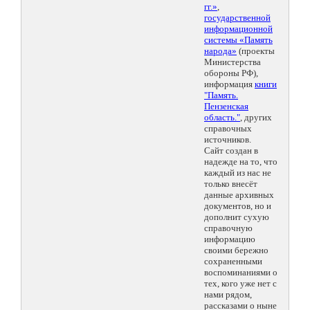
гг.»
,
государственной
информационной
системы «Память
народа»
(проекты
Министерства
обороны РФ),
информация
книги
"Память.
Пензенская
область."
, других
справочных
источников.
Сайт создан в
надежде на то, что
каждый из нас не
только внесёт
данные архивных
документов, но и
дополнит сухую
справочную
информацию
своими бережно
сохраненными
воспоминаниями о
тех, кого уже нет с
нами рядом,
рассказами о ныне