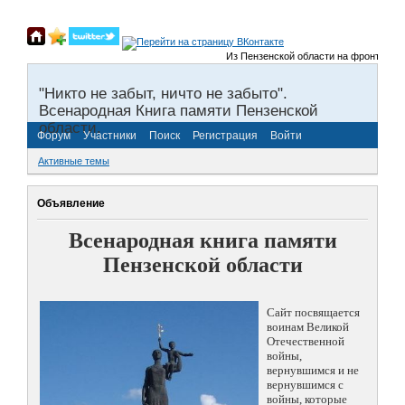
Из Пензенской области на фронты Велик
"Никто не забыт, ничто не забыто".
Всенародная Книга памяти Пензенской
области.
Форум
Участники
Поиск
Регистрация
Войти
Активные темы
Объявление
Всенародная книга памяти
Пензенской области
Сайт посвящается
воинам Великой
Отечественной
войны,
вернувшимся и не
вернувшимся с
войны, которые