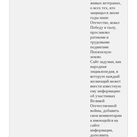
живых ветеранах,
о всех тех, кто
защищал в лихие
годы наше
Отечество, ковал
Победу в тылу,
прославлял
ратными и
трудовыми
подвигами
Пензенскую
землю.
Сайт задуман, как
народная
энциклопедия, в
которую каждый
желающий может
внести известную
ему информацию
об участниках
Великой
Отечественной
войны, добавить
свои комментарии
к имеющейся на
сайте
информации,
дополнить