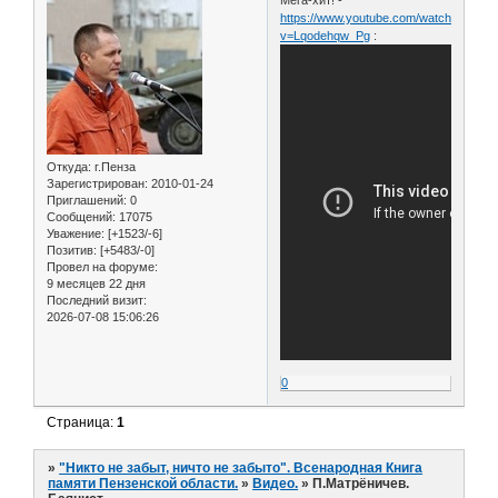
https://www.youtube.com/watch?
v=Lqodehqw_Pg
:
Откуда:
г.Пенза
Зарегистрирован
: 2010-01-24
Приглашений:
0
Сообщений:
17075
Уважение:
[+1523/-6]
Позитив:
[+5483/-0]
Провел на форуме:
9 месяцев 22 дня
Последний визит:
2026-07-08 15:06:26
0
Страница:
1
»
"Никто не забыт, ничто не забыто". Всенародная Книга
памяти Пензенской области.
»
Видео.
»
П.Матрёничев.