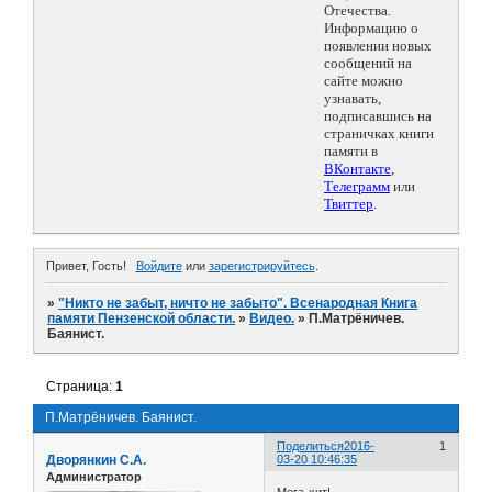
Отечества.
Информацию о
появлении новых
сообщений на
сайте можно
узнавать,
подписавшись на
страничках книги
памяти в
ВКонтакте
,
Телеграмм
или
Твиттер
.
Привет, Гость!
Войдите
или
зарегистрируйтесь
.
»
"Никто не забыт, ничто не забыто". Всенародная Книга
памяти Пензенской области.
»
Видео.
»
П.Матрёничев.
Баянист.
Страница:
1
П.Матрёничев. Баянист.
Поделиться
2016-
1
Дворянкин С.А.
03-20 10:46:35
Администратор
Мега-хит! -