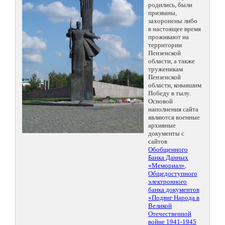
родились, были
призваны,
захоронены либо
в настоящее время
проживают на
территории
Пензенской
области, а также
труженикам
Пензенской
области, ковавшим
Победу в тылу.
Основой
наполнения сайта
являются военные
архивные
документы с
сайтов
Обобщенного
Банка Данных
«Мемориал»
,
Общедоступного
электронного
банка документов
«Подвиг Народа в
Великой
Отечественной
войне 1941-1945