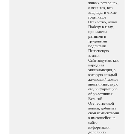
живых ветеранах,
о всех тех, кто
защищал в лихие
годы наше
Отечество, ковал
Победу в тылу,
прославлял
ратными и
трудовыми
подвигами
Пензенскую
землю.
Сайт задуман, как
народная
энциклопедия, в
которую каждый
желающий может
внести известную
ему информацию
об участниках
Великой
Отечественной
войны, добавить
свои комментарии
к имеющейся на
сайте
информации,
дополнить