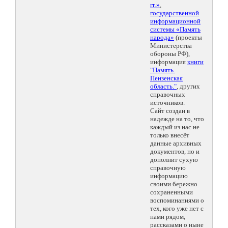
гг.»
,
государственной
информационной
системы «Память
народа»
(проекты
Министерства
обороны РФ),
информация
книги
"Память.
Пензенская
область."
, других
справочных
источников.
Сайт создан в
надежде на то, что
каждый из нас не
только внесёт
данные архивных
документов, но и
дополнит сухую
справочную
информацию
своими бережно
сохраненными
воспоминаниями о
тех, кого уже нет с
нами рядом,
рассказами о ныне