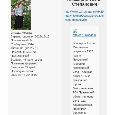
Степанович
http://www.1tv.ru/veterani/id=2966390
http://moypolk.ru/soldiers/bashkirov-
tihon-stepanovich
Откуда:
Москва
Зарегистрирован
: 2015-10-13
Приглашений:
0
Башкиров Тихон
Сообщений:
9944
Степанович
Уважение:
[+2328/-1]
родился в 1907
Позитив:
[+1757/-0]
году в
Пол:
Женский
Возраст:
49
Пензенской
[1976-11-19]
Провел на форуме:
губернии,
5 месяцев 27 дней
Чембарский
Последний визит:
уезд, Троицкая
2026-06-17 20:53:45
волость. Был
призван на
фронт
Башмаковским
РВК Пензенской
области в июле
1941 года.
Красноармеец.
Принимал
участие в