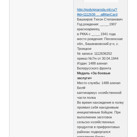
http://podvignaroda.mil.ru/?
#id=1112636 … ailManCard
Башкиров Тихон Степанович
Год рождения: __.__.1907
красноармеец
в РККА с __.__.1941 года
место рождения: Пензенская
обл., Башмаковский р-н, с.
Троицкое
№ записи: 1112636252
приказ №7/н от 30.04.1944
Издан: 1488 азенап
Белорусского фронта
Медаль «За боевые
заслуги»
Место службы: 1488 азенап
БелФ
каптинармус хозяйственной
части полка
Во время нахождения в полку
проявил себя находчивым
инициативным бойцом. При
выполнении заготовок
сельско-хозяйственных
продуктов в прифронтовых
районах подвергался
нападению банды