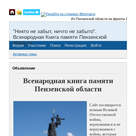
Из Пензенской области на фронты Великой 
"Никто не забыт, ничто не забыто".
Всенародная Книга памяти Пензенской
области.
Форум
Участники
Поиск
Регистрация
Войти
Активные темы
Объявление
Всенародная книга памяти
Пензенской области
Сайт посвящается
воинам Великой
Отечественной
войны,
вернувшимся и не
вернувшимся с
войны, которые