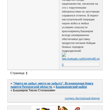
националистов, несмотря на
это с порученными
обязанностями по заготовкам
справился отлично. В периот
наступательной операции
наших войск в любых
условиях опасности
красноармеец Башкиров
всегда своевременно
обеспечивал доставку
продуктов питания бойцам
боевых порядков
подразделений.
0
Страница:
1
»
"Никто не забыт, ничто не забыто". Всенародная Книга
памяти Пензенской области.
»
Башмаковский район
»
Башкиров Тихон Степанович
создать бесплатный форум