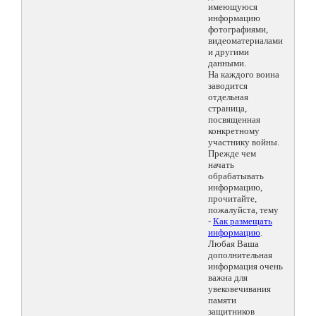
имеющуюся
информацию
фотографиями,
видеоматериалами
и другими
данными.
На каждого воина
заводится
отдельная
страница,
посвященная
конкретному
участнику войны.
Прежде чем
начать
обрабатывать
информацию,
прочитайте,
пожалуйста, тему
-
Как размещать
информацию
.
Любая Ваша
дополнительная
информация очень
важна для
увековечивания
памяти
защитников