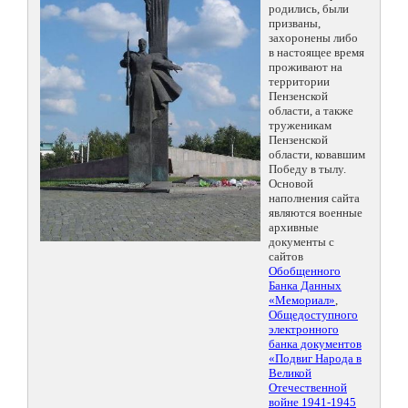
родились, были
призваны,
захоронены либо
в настоящее время
проживают на
территории
Пензенской
области, а также
труженикам
Пензенской
области, ковавшим
Победу в тылу.
Основой
наполнения сайта
являются военные
архивные
документы с
сайтов
Обобщенного
Банка Данных
«Мемориал»
,
Общедоступного
электронного
банка документов
«Подвиг Народа в
Великой
Отечественной
войне 1941-1945