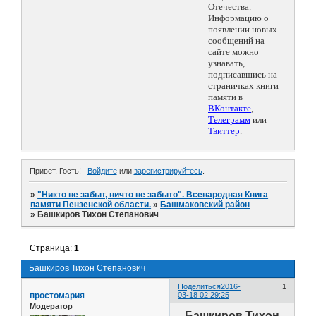
Отечества.
Информацию о
появлении новых
сообщений на
сайте можно
узнавать,
подписавшись на
страничках книги
памяти в
ВКонтакте
,
Телеграмм
или
Твиттер
.
Привет, Гость!
Войдите
или
зарегистрируйтесь
.
»
"Никто не забыт, ничто не забыто". Всенародная Книга
памяти Пензенской области.
»
Башмаковский район
»
Башкиров Тихон Степанович
Страница:
1
Башкиров Тихон Степанович
Поделиться
2016-
1
простомария
03-18 02:29:25
Модератор
Башкиров Тихон