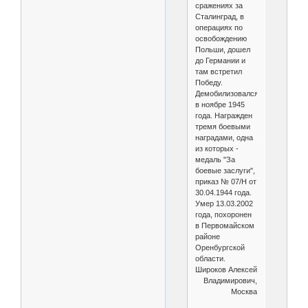
сражениях за
Сталинград, в
операциях по
освобождению
Польши, дошел
до Германии и
там встретил
Победу.
Демобилизовался
в ноябре 1945
года. Награжден
тремя боевыми
наградами, одна
из которых -
медаль "За
боевые заслуги",
приказ № 07/Н от
30.04.1944 года.
Умер 13.03.2002
года, похоронен
в Первомайском
районе
Оренбургской
области.
Широков Алексей
Владимирович,
Москва