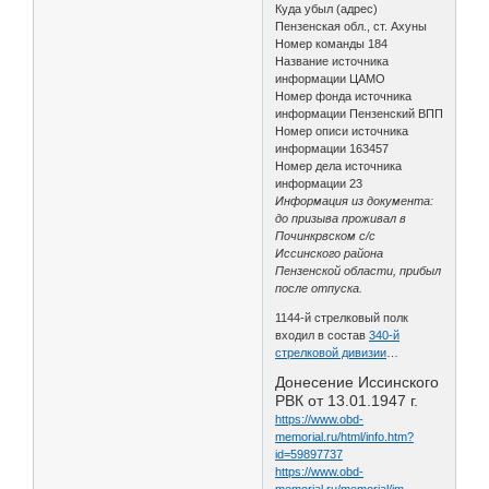
Куда убыл (адрес)
Пензенская обл., ст. Ахуны
Номер команды 184
Название источника
информации ЦАМО
Номер фонда источника
информации Пензенский ВПП
Номер описи источника
информации 163457
Номер дела источника
информации 23
Информация из документа:
до призыва проживал в
Починкрвском с/с
Иссинского района
Пензенской области, прибыл
после отпуска.
1144-й стрелковый полк
входил в состав
340-й
стрелковой дивизии
…
Донесение Иссинского
РВК от 13.01.1947 г.
https://www.obd-
memorial.ru/html/info.htm?
id=59897737
https://www.obd-
memorial.ru/memorial/im …