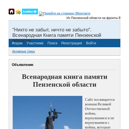
Из Пензенской области на фронты Великой О
"Никто не забыт, ничто не забыто".
Всенародная Книга памяти Пензенской
области.
Форум
Участники
Поиск
Регистрация
Войти
Активные темы
Объявление
Всенародная книга памяти
Пензенской области
Сайт посвящается
воинам Великой
Отечественной
войны,
вернувшимся и не
вернувшимся с
войны, которые