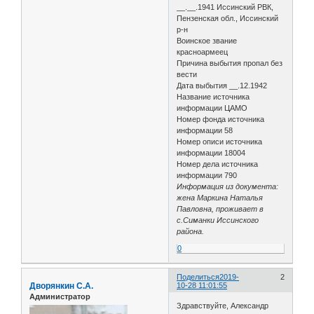
__.__.1941 Иссинский РВК,
Пензенская обл., Иссинский
р-н
Воинское звание
красноармеец
Причина выбытия пропал без
вести
Дата выбытия __.12.1942
Название источника
информации ЦАМО
Номер фонда источника
информации 58
Номер описи источника
информации 18004
Номер дела источника
информации 790
Информация из документа:
жена Маркина Наталья
Павловна, проживает в
с.Симанки Иссинского
района.
0
Поделиться
2019-
2
Дворянкин С.А.
10-28 11:01:55
Администратор
Здравствуйте, Александр