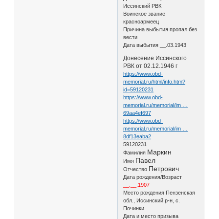
Иссинский РВК
Воинское звание
красноармеец
Причина выбытия пропал без
вести
Дата выбытия __.03.1943
Донесение Иссинского
РВК от 02.12.1946 г
https://www.obd-
memorial.ru/html/info.htm?
id=59120231
https://www.obd-
memorial.ru/memorial/im …
69aa4ef697
https://www.obd-
memorial.ru/memorial/im …
8df13eaba2
59120231
Маркин
Фамилия
Павел
Имя
Петрович
Отчество
Дата рождения/Возраст
__.__.1907
Место рождения Пензенская
обл., Иссинский р-н, с.
Починки
Дата и место призыва