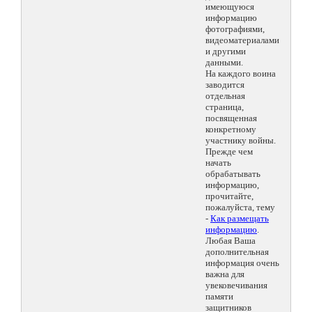
имеющуюся
информацию
фотографиями,
видеоматериалами
и другими
данными.
На каждого воина
заводится
отдельная
страница,
посвященная
конкретному
участнику войны.
Прежде чем
начать
обрабатывать
информацию,
прочитайте,
пожалуйста, тему
-
Как размещать
информацию
.
Любая Ваша
дополнительная
информация очень
важна для
увековечивания
памяти
защитников