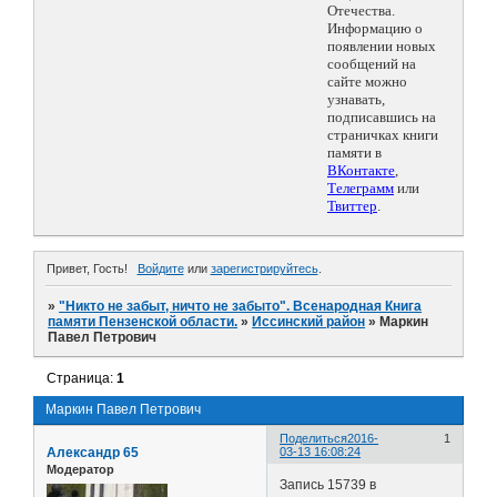
Отечества.
Информацию о
появлении новых
сообщений на
сайте можно
узнавать,
подписавшись на
страничках книги
памяти в
ВКонтакте
,
Телеграмм
или
Твиттер
.
Привет, Гость!
Войдите
или
зарегистрируйтесь
.
»
"Никто не забыт, ничто не забыто". Всенародная Книга
памяти Пензенской области.
»
Иссинский район
»
Маркин
Павел Петрович
Страница:
1
Маркин Павел Петрович
Поделиться
2016-
1
Александр 65
03-13 16:08:24
Модератор
Запись 15739 в