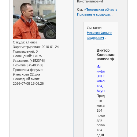
Константинович!
См.
>Пензенская область.
Призывные команды.
:
См.также
Никитин Филипп
Федорович
:
Откуда:
г.Пенза
Зарегистрирован
: 2010-01-24
Виктор
Приглашений:
0
Колесников
Сообщений:
17075
написал(а):
Уважение:
[+1523/-6]
Позитив:
[+5483/-0]
Из
Провел на форуме:
информации
9 месяцев 22 дня
ВПП:
Последний визит:
команда
2026-07-08 15:06:26
184,
Ахуны.
Предполагаю,
что
команда
184
предназначалась
для
пополнения
184
сд III