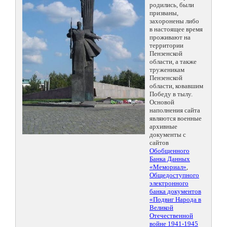
родились, были
призваны,
захоронены либо
в настоящее время
проживают на
территории
Пензенской
области, а также
труженикам
Пензенской
области, ковавшим
Победу в тылу.
Основой
наполнения сайта
являются военные
архивные
документы с
сайтов
Обобщенного
Банка Данных
«Мемориал»
,
Общедоступного
электронного
банка документов
«Подвиг Народа в
Великой
Отечественной
войне 1941-1945