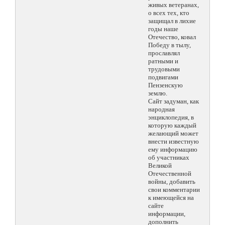
живых ветеранах,
о всех тех, кто
защищал в лихие
годы наше
Отечество, ковал
Победу в тылу,
прославлял
ратными и
трудовыми
подвигами
Пензенскую
землю.
Сайт задуман, как
народная
энциклопедия, в
которую каждый
желающий может
внести известную
ему информацию
об участниках
Великой
Отечественной
войны, добавить
свои комментарии
к имеющейся на
сайте
информации,
дополнить