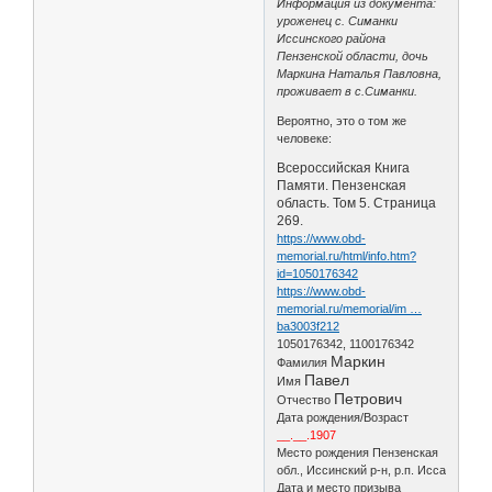
Информация из документа:
уроженец с. Симанки
Иссинского района
Пензенской области, дочь
Маркина Наталья Павловна,
проживает в с.Симанки.
Вероятно, это о том же
человеке:
Всероссийская Книга
Памяти. Пензенская
область. Том 5. Страница
269.
https://www.obd-
memorial.ru/html/info.htm?
id=1050176342
https://www.obd-
memorial.ru/memorial/im …
ba3003f212
1050176342, 1100176342
Маркин
Фамилия
Павел
Имя
Петрович
Отчество
Дата рождения/Возраст
__.__.1907
Место рождения Пензенская
обл., Иссинский р-н, р.п. Исса
Дата и место призыва