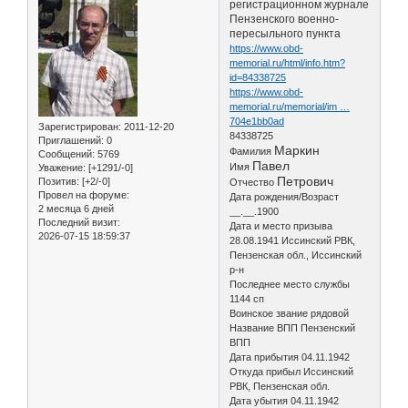
регистрационном журнале
Пензенского военно-
пересыльного пункта
https://www.obd-
memorial.ru/html/info.htm?
id=84338725
https://www.obd-
memorial.ru/memorial/im …
704e1bb0ad
Зарегистрирован
: 2011-12-20
84338725
Приглашений:
0
Маркин
Фамилия
Сообщений:
5769
Павел
Имя
Уважение:
[+1291/-0]
Петрович
Позитив:
[+2/-0]
Отчество
Провел на форуме:
Дата рождения/Возраст
2 месяца 6 дней
__.__.1900
Последний визит:
Дата и место призыва
2026-07-15 18:59:37
28.08.1941 Иссинский РВК,
Пензенская обл., Иссинский
р-н
Последнее место службы
1144 сп
Воинское звание рядовой
Название ВПП Пензенский
ВПП
Дата прибытия 04.11.1942
Откуда прибыл Иссинский
РВК, Пензенская обл.
Дата убытия 04.11.1942