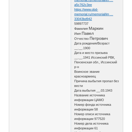
a5c762c3ee
https://www.obd-
memorial.ru/memorial/im …
33043bd942
59897737
Маркин
Фамилия
Павел
Имя
Петрович
Отчество
Дата рождения/Возраст
__.__.1900
Дата и место призыва
__.__.1941 Иссинский РВК,
Пензенская обл., Иссинский
р-н
Воинское звание
красноармеец
Причина выбытия пропал без
вести
Дата выбытия __.03.1943
Название источника
информации ЦАМО
Номер фонда источника
информации 58
Номер описи источника
информации 977520
Номер дела источника
информации 61