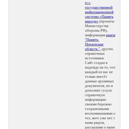
гг.»
,
государственной
информационной
системы «Память
народа»
(проекты
Министерства
обороны РФ),
информация
книги
"Память.
Пензенская
область."
, других
справочных
источников.
Сайт создан в
надежде на то, что
каждый из нас не
только внесёт
данные архивных
документов, но и
дополнит сухую
справочную
информацию
своими бережно
сохраненными
воспоминаниями о
тех, кого уже нет с
нами рядом,
рассказами о ныне