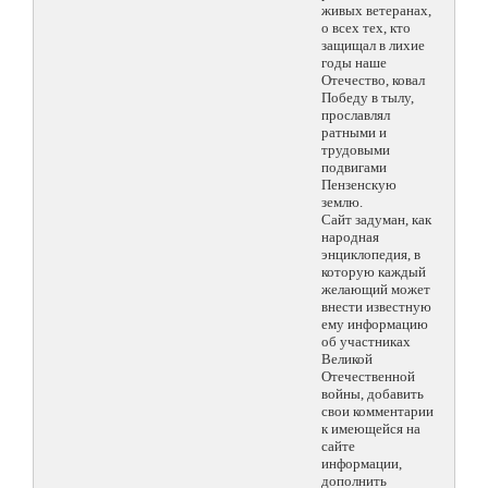
живых ветеранах,
о всех тех, кто
защищал в лихие
годы наше
Отечество, ковал
Победу в тылу,
прославлял
ратными и
трудовыми
подвигами
Пензенскую
землю.
Сайт задуман, как
народная
энциклопедия, в
которую каждый
желающий может
внести известную
ему информацию
об участниках
Великой
Отечественной
войны, добавить
свои комментарии
к имеющейся на
сайте
информации,
дополнить