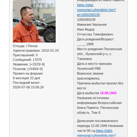
https://obd-
memorial.ru/html/info.htm?
id=1050290239
:
1050290239
Фамилия Хвальчев
Имя Федор
Отчество Тимофеевич
Дата рождения/Возраст
__.__.1899
Откуда:
г.Пенза
Место рождения Пензенская
Зарегистрирован
: 2010-01-24
обл., Лунинский р-н, с.
Приглашений:
0
Танеевка
Сообщений:
17075
Дата и место призыва
Уважение:
[+1523/-6]
Лунинский РВК
Позитив:
[+5483/-0]
Провел на форуме:
Воинское звание
9 месяцев 22 дня
красноармеец
Последний визит:
Причина выбытия пропал без
2026-07-08 15:06:26
вести
Дата выбытия
10.08.1943
Название источника
информации Всероссийская
Книга Памяти. Пензенская
область. Том 8.
Донесения послевоенного
периода 12.06.1946 Название
части 90 сд
https://obd-
memorial.ru/html/info.htm?