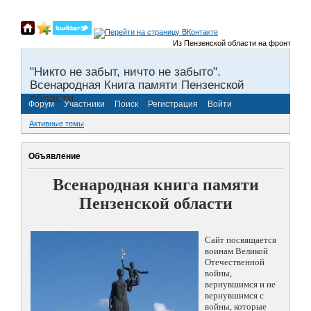
Из Пензенской области на фронты Велико
"Никто не забыт, ничто не забыто".
Всенародная Книга памяти Пензенской
области.
Форум
Участники
Поиск
Регистрация
Войти
Активные темы
Объявление
Всенародная книга памяти
Пензенской области
Сайт посвящается
воинам Великой
Отечественной
войны,
вернувшимся и не
вернувшимся с
войны, которые