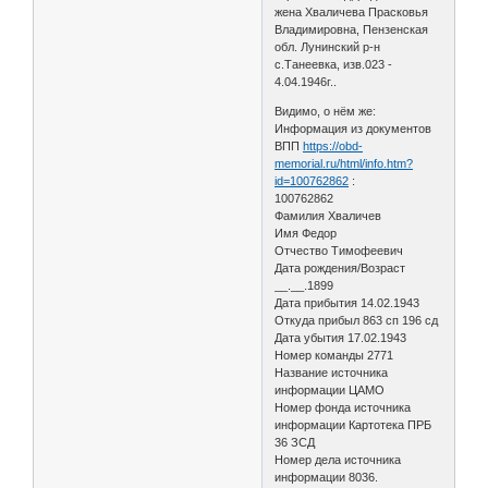
жена Хваличева Прасковья
Владимировна, Пензенская
обл. Лунинский р-н
с.Танеевка, изв.023 -
4.04.1946г..
Видимо, о нём же:
Информация из документов
ВПП
https://obd-
memorial.ru/html/info.htm?
id=100762862
:
100762862
Фамилия Хваличев
Имя Федор
Отчество Тимофеевич
Дата рождения/Возраст
__.__.1899
Дата прибытия 14.02.1943
Откуда прибыл 863 сп 196 сд
Дата убытия 17.02.1943
Номер команды 2771
Название источника
информации ЦАМО
Номер фонда источника
информации Картотека ПРБ
36 ЗСД
Номер дела источника
информации 8036.