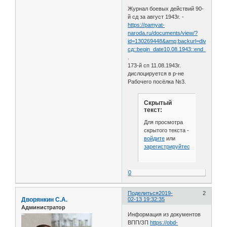
Журнал боевых действий 90-
й сд за август 1943г. -
https://pamyat-
naroda.ru/documents/view/?
id=130269448&amp;backurl=division90
сд::begin_date10.08.1943::end_date10.08.
.
173-й сп 11.08.1943г.
дислоцируется в р-не
Рабочего посёлка №3.
Скрытый
текст:
Для просмотра
скрытого текста -
войдите
или
зарегистрируйтесь
.
0
Поделиться
2019-
2
Дворянкин С.А.
02-13 19:32:35
Администратор
Информация из документов
ВПП/ЗП
https://obd-