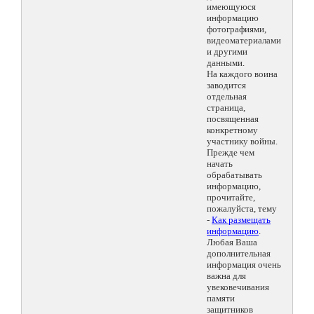
имеющуюся
информацию
фотографиями,
видеоматериалами
и другими
данными.
На каждого воина
заводится
отдельная
страница,
посвященная
конкретному
участнику войны.
Прежде чем
начать
обрабатывать
информацию,
прочитайте,
пожалуйста, тему
-
Как размещать
информацию
.
Любая Ваша
дополнительная
информация очень
важна для
увековечивания
памяти
защитников