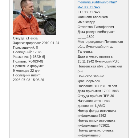
memorial.ru/html/info.htm?
id=1986717427
:
ID 1986717427
Фамилия Хваличев
Имя Федор
Отчество Тимофеевич
Дата рождения/Возраст
__.__.1899
Откуда:
г.Пенза
Место рождения Пензенская
Зарегистрирован
: 2010-01-24
обл., Лунинский р-н, д.
Приглашений:
0
Тапеевка
Сообщений:
17075
Дата и место призыва
Уважение:
[+1523/-6]
13.11.1942 Лунинский РВК,
Позитив:
[+5483/-0]
Провел на форуме:
Пензенская обл., Лунинский
9 месяцев 22 дня
р-н
Последний визит:
Воинское звание
2026-07-08 15:06:26
красноармеец
Название ВПП/ЗП 78 зсп
Дата прибытия 17.02.1943
Откуда прибыл ПРБ 36
Название источника
донесения ЦАМО
Номер фонда источника
информации 8362
Номер описи источника
информации 453621
Номер дела источника
информации 6.