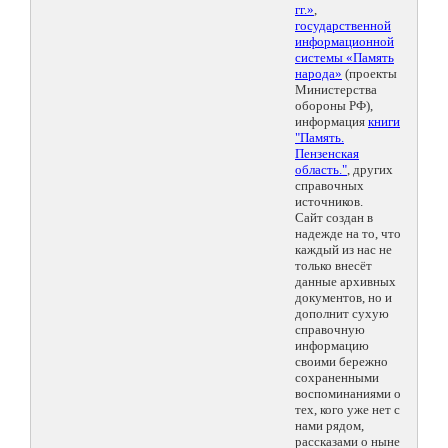
гг.»
,
государственной
информационной
системы «Память
народа»
(проекты
Министерства
обороны РФ),
информация
книги
"Память.
Пензенская
область."
, других
справочных
источников.
Сайт создан в
надежде на то, что
каждый из нас не
только внесёт
данные архивных
документов, но и
дополнит сухую
справочную
информацию
своими бережно
сохраненными
воспоминаниями о
тех, кого уже нет с
нами рядом,
рассказами о ныне