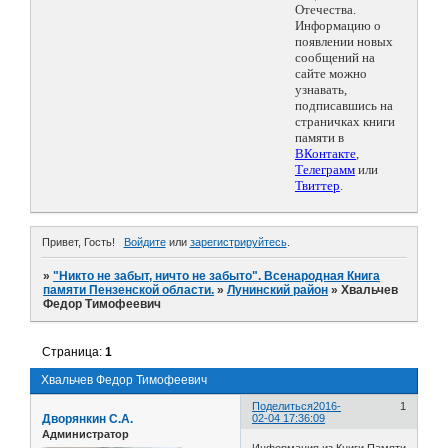
Отечества.
Информацию о
появлении новых
сообщений на
сайте можно
узнавать,
подписавшись на
страничках книги
памяти в
ВКонтакте
,
Телеграмм
или
Твиттер
.
Привет, Гость!
Войдите
или
зарегистрируйтесь
.
»
"Никто не забыт, ничто не забыто". Всенародная Книга
памяти Пензенской области.
»
Лунинский район
»
Хвальчев
Федор Тимофеевич
Страница:
1
Хвальчев Федор Тимофеевич
Поделиться
2016-
1
Дворянкин С.А.
02-04 17:36:09
Администратор
Информация из Книги Памяти