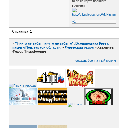
го сп на карте военного
времени:
+1
Страница:
1
»
"Никто не забыт, ничто не забыто". Всенародная Книга
памяти Пензенской области.
»
Лунинский район
»
Хвальчев
Федор Тимофеевич
создать бесплатный форум