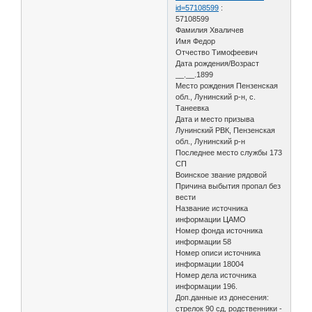
id=57108599
:
57108599
Фамилия Хваличев
Имя Федор
Отчество Тимофеевич
Дата рождения/Возраст
__.__.1899
Место рождения Пензенская
обл., Лунинский р-н, с.
Танеевка
Дата и место призыва
Лунинский РВК, Пензенская
обл., Лунинский р-н
Последнее место службы 173
СП
Воинское звание рядовой
Причина выбытия пропал без
вести
Название источника
информации ЦАМО
Номер фонда источника
информации 58
Номер описи источника
информации 18004
Номер дела источника
информации 196.
Доп.данные из донесения:
стрелок 90 сд, родственники -