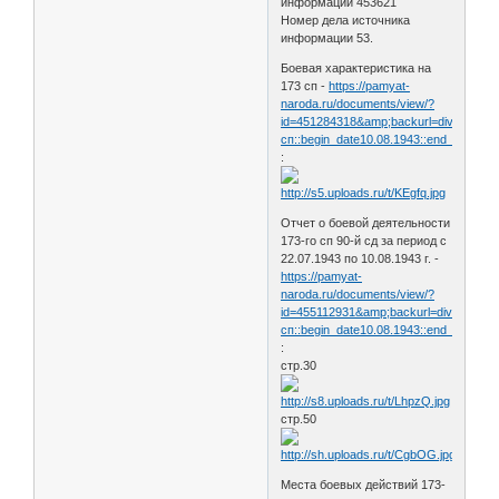
информации 453621
Номер дела источника
информации 53.
Боевая характеристика на
173 сп -
https://pamyat-
naroda.ru/documents/view/?
id=451284318&amp;backurl=division173
сп::begin_date10.08.1943::end_date10.08.
:
Отчет о боевой деятельности
173-го сп 90-й сд за период с
22.07.1943 по 10.08.1943 г. -
https://pamyat-
naroda.ru/documents/view/?
id=455112931&amp;backurl=division173
сп::begin_date10.08.1943::end_date10.08.
:
стр.30
стр.50
Места боевых действий 173-