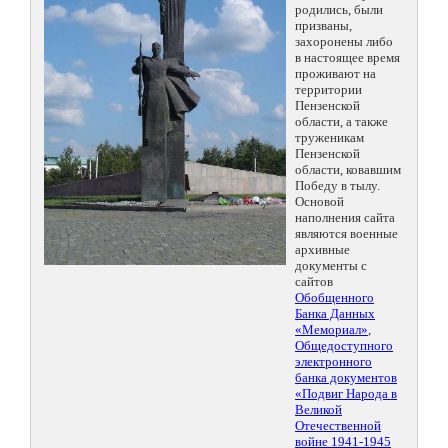
родились, были
призваны,
захоронены либо
в настоящее время
проживают на
территории
Пензенской
области, а также
труженикам
Пензенской
области, ковавшим
Победу в тылу.
Основой
наполнения сайта
являются военные
архивные
документы с
сайтов
Обобщенного
Банка Данных
«Мемориал»
,
Общедоступного
электронного
банка документов
«Подвиг Народа в
Великой
Отечественной
войне 1941-1945