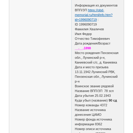
Информация из документов
ВПП/ЗП
https://obd-
memorial.ru/html/info.htm?
id=1996090719
:
ID 1996090719
Фамилия Хваличев
Имя Федор
Отчество Тимофеевич
Дата рождения/Возраст
__.__.1898
Место рождения Пензенская
обл., Лунинский р-н,
Каниевский с/с, д. Каниевка
Дата и место призыва
13.11.1942 Лунинский РВК,
Пензенская обл., Лунинский
р-н
Воинское звание рядовой
Название ВПП/ЗП 78 зсп
Дата убытия 25.02.1943
Куда убыл (название)
90 сд
Номер команды 4372
Название источника
донесения ЦАМО
Номер фонда источника
информации 8362
Номер описи источника