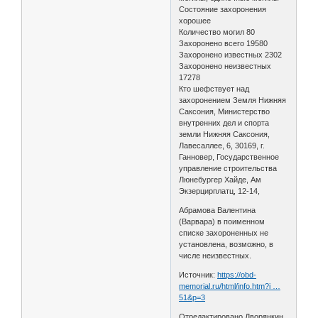
Состояние захоронения
хорошее
Количество могил 80
Захоронено всего 19580
Захоронено известных 2302
Захоронено неизвестных
17278
Кто шефствует над
захоронением Земля Нижняя
Саксония, Министерство
внутренних дел и спорта
земли Нижняя Саксония,
Лавесаллее, 6, 30169, г.
Ганновер, Государственное
управление строительства
Люнебургер Хайде, Ам
Экзерцирплатц, 12-14,
Абрамова Валентина
(Варвара) в поименном
списке захороненных не
установлена, возможно, в
числе неизвестных.
Источник:
https://obd-
memorial.ru/html/info.htm?i …
51&p=3
Отредактировано Дворянкин