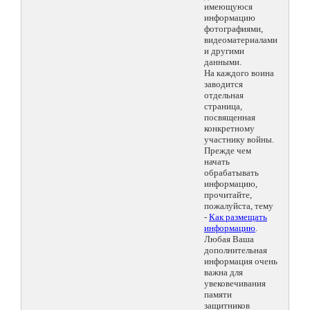
имеющуюся
информацию
фотографиями,
видеоматериалами
и другими
данными.
На каждого воина
заводится
отдельная
страница,
посвященная
конкретному
участнику войны.
Прежде чем
начать
обрабатывать
информацию,
прочитайте,
пожалуйста, тему
-
Как размещать
информацию
.
Любая Ваша
дополнительная
информация очень
важна для
увековечивания
памяти
защитников