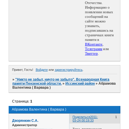
Отечества.
Информацию о
появлении новых
сообщений на
сайте можно
узнавать,
подписавшись на
страничках книги
памяти в
ВКонтакте
,
Телеграмм
или
Твиттер
.
Привет, Гость!
Войдите
или
зарегистрируйтесь
.
»
"Никто не забыт, ничто не забыто". Всенародная Книга
памяти Пензенской области.
»
Иссинский район
»
Абрамова
Валентина ( Варвара )
Страница:
1
Абрамова Валентина ( Варвара )
Поделиться
2011-
1
Дворянкин С.А.
03-24 00:19:33
Администратор
Тема, посвященная