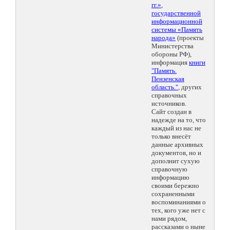
гг.»
,
государственной
информационной
системы «Память
народа»
(проекты
Министерства
обороны РФ),
информация
книги
"Память.
Пензенская
область."
, других
справочных
источников.
Сайт создан в
надежде на то, что
каждый из нас не
только внесёт
данные архивных
документов, но и
дополнит сухую
справочную
информацию
своими бережно
сохраненными
воспоминаниями о
тех, кого уже нет с
нами рядом,
рассказами о ныне