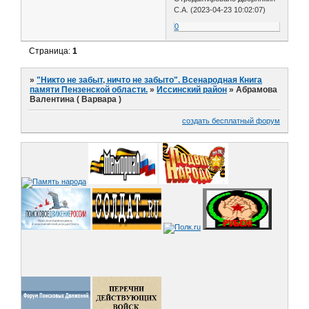
С.А. (2023-04-23 10:02:07)
0
Страница:
1
»
"Никто не забыт, ничто не забыто". Всенародная Книга
памяти Пензенской области.
»
Иссинский район
»
Абрамова
Валентина ( Варвара )
создать бесплатный форум