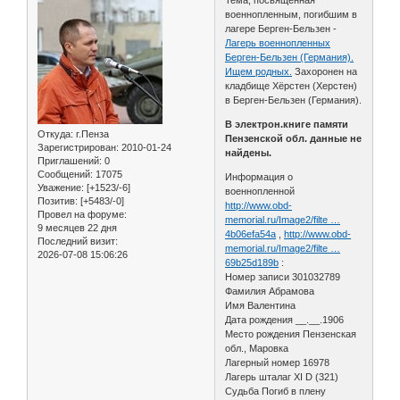
военнопленным, погибшим в
лагере Берген-Бельзен -
Лагерь военнопленных
Берген-Бельзен (Германия).
Ищем родных.
Захоронен на
кладбище Хёрстен (Херстен)
в Берген-Бельзен (Германия).
В электрон.книге памяти
Откуда:
г.Пенза
Пензенской обл. данные не
Зарегистрирован
: 2010-01-24
найдены.
Приглашений:
0
Сообщений:
17075
Информация о
Уважение:
[+1523/-6]
военнопленной
Позитив:
[+5483/-0]
http://www.obd-
Провел на форуме:
memorial.ru/Image2/filte …
9 месяцев 22 дня
4b06efa54a
,
http://www.obd-
Последний визит:
memorial.ru/Image2/filte …
2026-07-08 15:06:26
69b25d189b
:
Номер записи 301032789
Фамилия Абрамова
Имя Валентина
Дата рождения __.__.1906
Место рождения Пензенская
обл., Маровка
Лагерный номер 16978
Лагерь шталаг XI D (321)
Судьба Погиб в плену