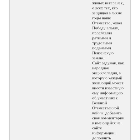
живых ветеранах,
о всех тех, кто
защищал в лихие
годы наше
Отечество, ковал
Победу в тылу,
прославлял
ратными и
трудовыми
подвигами
Пензенскую
землю.
Сайт задуман, как
народная
энциклопедия, в
которую каждый
желающий может
внести известную
ему информацию
об участниках
Великой
Отечественной
войны, добавить
свои комментарии
к имеющейся на
сайте
информации,
дополнить