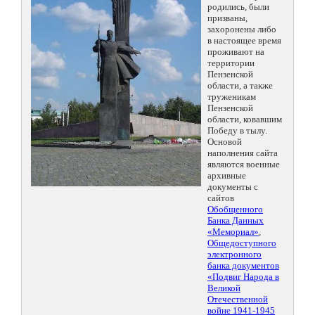
родились, были
призваны,
захоронены либо
в настоящее время
проживают на
территории
Пензенской
области, а также
труженикам
Пензенской
области, ковавшим
Победу в тылу.
Основой
наполнения сайта
являются военные
архивные
документы с
сайтов
Обобщенного
Банка Данных
«Мемориал»
,
Общедоступного
электронного
банка документов
«Подвиг Народа в
Великой
Отечественной
войне 1941-1945