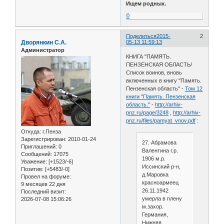
Ищем родных.
0
Поделиться
2015-
2
Дворянкин С.А.
05-13 11:59:13
Администратор
КНИГА "ПАМЯТЬ.
ПЕНЗЕНСКАЯ ОБЛАСТЬ/
Список воинов, вновь
включенных в книгу "Память.
Пензенская область" -
Том 12
книги "Память. Пензенская
область."
-
http://arhiv-
pnz.ru/page/3248
,
http://arhiv-
pnz.ru/files/pamyat_vnov.pdf
:
Откуда:
г.Пенза
Зарегистрирован
: 2010-01-24
27. Абрамова
Приглашений:
0
Валентина г.р.
Сообщений:
17075
1906 м.р.
Уважение:
[+1523/-6]
Иссинский р-н,
Позитив:
[+5483/-0]
д.Маровка
Провел на форуме:
красноармеец
9 месяцев 22 дня
26.11.1942
Последний визит:
умерла в плену
2026-07-08 15:06:26
м.захор.
Германия,
Нижняя