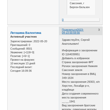
Саксония, г
Берген-Бельзен
0
Поделиться
2023-
3
Легошина Валентина
04-23 00:59:56
Активный участник
Здравствуйте, Сергей
Зарегистрирован
: 2022-05-20
Анатольевич!
Приглашений:
0
Сообщений:
8501
Информация о захоронении
Уважение:
[+119/-0]
ID 1164039951
Позитив:
[+0/-1]
Добавить в избранное
Провел на форуме:
Страна захоронения ФРГ
10 месяцев 13 дней
Регион захоронения Нижняя
Последний визит:
Саксония земля
Сегодня 16:09:36
Номер захоронения в ВМЦ
З49-1634
Место захоронения 29303, н/п
Херстен, Лохайде р-н,
кладбище
Дата создания современного
места захоронения
__.__.1941
Вид захоронения братские
могилы, одиночные могилы