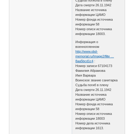
Судьба погибла в плену
Дата смерти 26.11.1942
Название источника
информации ЦАМО
Номер фонда источника
информации 58
Номер описи источника
информации 18003.
Информация о
военнопленном
http://www.obd-
memorial.ru/Image2/filte …
8aa5bcd1c4
:
Номер записи 67104173
Фамилия Абрамова
Имя Варвара
Воинское звание санитарка
Судьба погиб в плену
Дата смерти 26.11.1942
Название источника
информации ЦАМО
Номер фонда источника
информации 58
Номер описи источника
информации 18003
Номер дела источника
информации 1613.