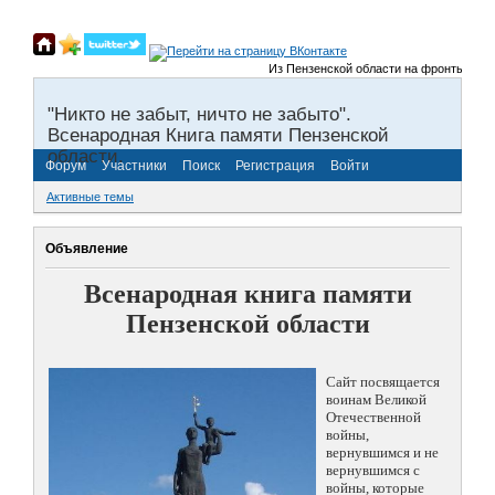
Из Пензенской области на фронты Великой
"Никто не забыт, ничто не забыто".
Всенародная Книга памяти Пензенской
области.
Форум
Участники
Поиск
Регистрация
Войти
Активные темы
Объявление
Всенародная книга памяти
Пензенской области
Сайт посвящается
воинам Великой
Отечественной
войны,
вернувшимся и не
вернувшимся с
войны, которые