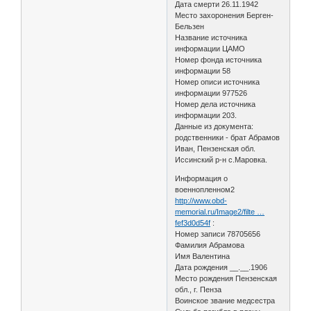
Дата смерти 26.11.1942
Место захоронения Берген-
Бельзен
Название источника
информации ЦАМО
Номер фонда источника
информации 58
Номер описи источника
информации 977526
Номер дела источника
информации 203.
Данные из документа:
родственники - брат Абрамов
Иван, Пензенская обл.
Иссинский р-н с.Маровка.
Информация о
военнопленном2
http://www.obd-
memorial.ru/Image2/filte …
fef3d0d54f
:
Номер записи 78705656
Фамилия Абрамова
Имя Валентина
Дата рождения __.__.1906
Место рождения Пензенская
обл., г. Пенза
Воинское звание медсестра