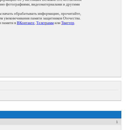
цию фотографиями, видеоматериалами и другими
ем начать обрабатывать информацию, прочитайте,
я увековечивания памяти защитников Отечества.
и памяти в
ВКонтакте
,
Телеграмм
или
Твиттер
.
1