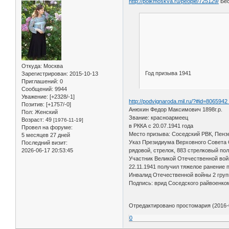
http://polkmoskva.ru/people/725129/
Бес
Откуда:
Москва
Год призыва 1941
Зарегистрирован
: 2015-10-13
Приглашений:
0
Сообщений:
9944
Уважение:
[+2328/-1]
http://podvignaroda.mil.ru/?#id=806594
Позитив:
[+1757/-0]
Анюхин Федор Максимович 1898г.р.
Пол:
Женский
Звание: красноармеец
Возраст:
49
[1976-11-19]
в РККА с 20.07.1941 года
Провел на форуме:
Место призыва: Соседский РВК, Пензе
5 месяцев 27 дней
Указ Президиума Верховного Совета 
Последний визит:
рядовой, стрелок, 883 стрелковый по
2026-06-17 20:53:45
Участник Великой Отечественной войн
22.11.1941 получил тяжелое ранение 
Инвалид Отечественной войны 2 гру
Подпись: врид Соседского райвоенко
Отредактировано простомария (2016-0
0