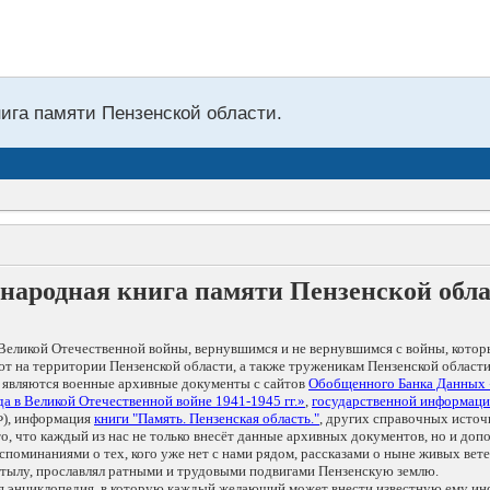
нига памяти Пензенской области.
народная книга памяти Пензенской обл
Великой Отечественной войны, вернувшимся и не вернувшимся с войны, котор
т на территории Пензенской области, а также труженикам Пензенской области
 являются военные архивные документы с сайтов
Обобщенного Банка Данных
а в Великой Отечественной войне 1941-1945 гг.»
,
государственной информаци
), информация
книги "Память. Пензенская область."
, других справочных источ
 то, что каждый из нас не только внесёт данные архивных документов, но и 
оминаниями о тех, кого уже нет с нами рядом, рассказами о ныне живых ветер
в тылу, прославлял ратными и трудовыми подвигами Пензенскую землю.
ая энциклопедия, в которую каждый желающий может внести известную ему и