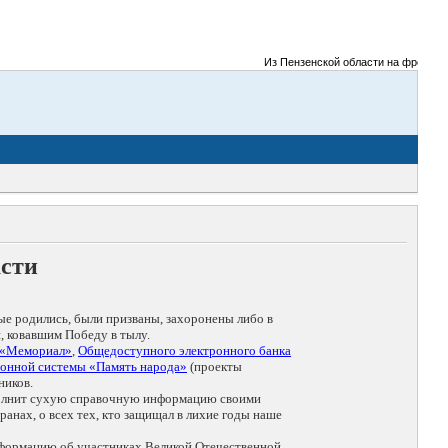
Из Пензенской области на фронты Ве
асти
ые родились, были призваны, захоронены либо в
, ковавшим Победу в тылу.
 «Мемориал»
,
Общедоступного электронного банка
онной системы «Память народа»
(проекты
ников.
дополнит сухую справочную информацию своими
анах, о всех тех, кто защищал в лихие годы наше
нформацию об участниках Великой Отечественной