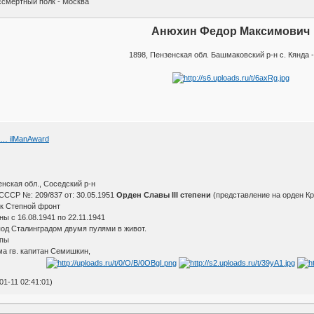
смертный полк - Москва
Анюхин Федор Максимович
1898, Пензенская обл. Башмаковский р-н с. Кянда -
2 … ilManAward
нская обл., Соседский р-н
СССР №: 209/837 от: 30.05.1951
Орден Славы III степени
(представление на орден К
лк Степной фронт
ы с 16.08.1941 по 22.11.1941
под Сталинградом двумя пулями в живот.
ппы
ма гв. капитан Семишкин,
1-11 02:41:01)