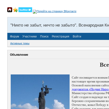
"Никто не забыт, ничто не забыто". Всенародная К
Форум
Участники
Поиск
Регистрация
Войти
Активные темы
Объявление
Все
Сайт посвящается воинам 
настоящее время проживаю
Основой наполнения сайта
документов «Подвиг Народ
Министерства обороны РФ
Сайт создан в надежде на
бережно сохраненными восп
Отечество, ковал Победу 
Сайт задуман, как народн