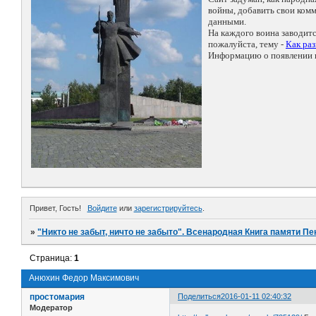
войны, добавить свои ко
данными.
На каждого воина заводит
пожалуйста, тему -
Как ра
Информацию о появлении н
Привет, Гость!
Войдите
или
зарегистрируйтесь
.
»
"Никто не забыт, ничто не забыто". Всенародная Книга памяти Пе
Страница:
1
Анюхин Федор Максимович
простомария
Поделиться
2016-01-11 02:40:32
Модератор