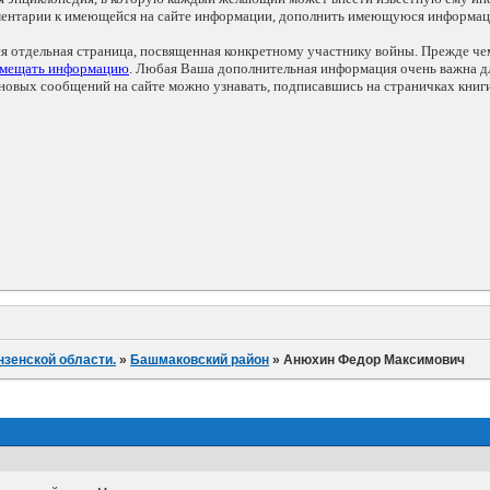
мментарии к имеющейся на сайте информации, дополнить имеющуюся информа
ся отдельная страница, посвященная конкретному участнику войны. Прежде ч
змещать информацию
. Любая Ваша дополнительная информация очень важна дл
овых сообщений на сайте можно узнавать, подписавшись на страничках книг
нзенской области.
»
Башмаковский район
»
Анюхин Федор Максимович