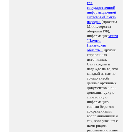
гг.»
,
государственной
информационной
системы «Память
народа»
(проекты
Министерства
обороны РФ),
информация
книги
"Память.
Пензенская
область."
, других
справочных
источников.
Сайт создан в
надежде на то, что
каждый из нас не
только внесёт
данные архивных
документов, но и
дополнит сухую
справочную
информацию
своими бережно
сохраненными
воспоминаниями о
тех, кого уже нет с
нами рядом,
рассказами о ныне