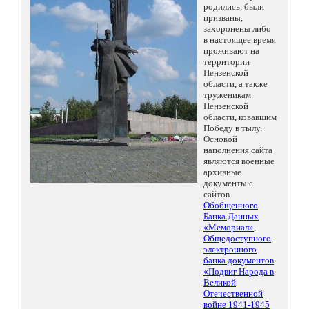
родились, были
призваны,
захоронены либо
в настоящее время
проживают на
территории
Пензенской
области, а также
труженикам
Пензенской
области, ковавшим
Победу в тылу.
Основой
наполнения сайта
являются военные
архивные
документы с
сайтов
Обобщенного
Банка Данных
«Мемориал»
,
Общедоступного
электронного
банка документов
«Подвиг Народа в
Великой
Отечественной
войне 1941-1945