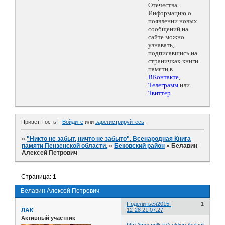
Отечества.
Информацию о
появлении новых
сообщений на
сайте можно
узнавать,
подписавшись на
страничках книги
памяти в
ВКонтакте
,
Телеграмм
или
Твиттер
.
Привет, Гость!
Войдите
или
зарегистрируйтесь
.
»
"Никто не забыт, ничто не забыто". Всенародная Книга
памяти Пензенской области.
»
Бековский район
»
Белавин
Алексей Петрович
Страница:
1
Белавин Алексей Петрович
Поделиться
2015-
1
ЛАК
12-28 21:07:27
Активный участник
http://moypolk.ru/soldiers/belavin-