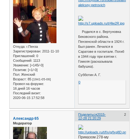
aleksey-petrovich
Родился в с. Вертуновка
Бековского района.
Пензенской области в 1924 г.
Откуда:
г.Пенза
Был ранен. Лечился в
Зарегистрирован
: 2011-11-10
Саратове в госпитале. Погиб
Приглашений:
0
в 1944 году при взятии г.
Сообщений:
1113
Гомеля (расказывала
Уважение:
[+145/-0]
бабушка).
Позитив:
[+1/-0]
Пол:
Женский
Субботин А. Г.
Возраст:
85
[1941-05-06]
0
Провел на форуме:
16 дней 16 часов
Последний визит:
2020-06-15 17:52:58
Поделиться
2015-
2
Александр 65
12-28 21:20:29
Модератор
Приказом 278-му