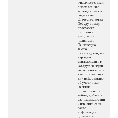
живых ветеранах,
о всех тех, кто
защищал в лихие
годы наше
Отечество, ковал
Победу в тылу,
прославлял
ратными и
трудовыми
подвигами
Пензенскую
землю.
Сайт задуман, как
народная
энциклопедия, в
которую каждый
желающий может
внести известную
ему информацию
об участниках
Великой
Отечественной
войны, добавить
свои комментарии
к имеющейся на
сайте
информации,
дополнить