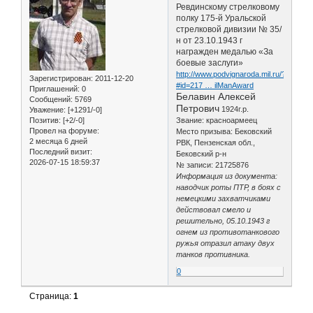
Ревдинскому стрелковому
полку 175-й Уральской
стрелковой дивизии № 35/
н от 23.10.1943 г
награжден медалью «За
боевые заслуги»
http://www.podvignaroda.mil.ru/?
Зарегистрирован
: 2011-12-20
#id=217 … ilManAward
Приглашений:
0
Белавин Алексей
Сообщений:
5769
Петрович
1924г.р.
Уважение:
[+1291/-0]
Позитив:
[+2/-0]
Звание: красноармеец
Провел на форуме:
Место призыва: Бековский
2 месяца 6 дней
РВК, Пензенская обл.,
Последний визит:
Бековский р-н
2026-07-15 18:59:37
№ записи: 21725876
Информация из документа:
наводчик роты ПТР, в боях с
немецкими захватчиками
действовал смело и
решительно, 05.10.1943 г
огнем из противотанкового
ружья отразил атаку двух
танков противника.
0
Страница:
1