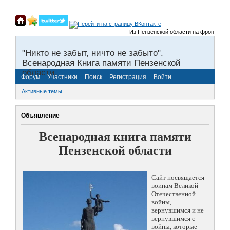
Из Пензенской области на фронты Вели
"Никто не забыт, ничто не забыто".
Всенародная Книга памяти Пензенской
области.
Форум
Участники
Поиск
Регистрация
Войти
Активные темы
Объявление
Всенародная книга памяти
Пензенской области
Сайт посвящается
воинам Великой
Отечественной
войны,
вернувшимся и не
вернувшимся с
войны, которые