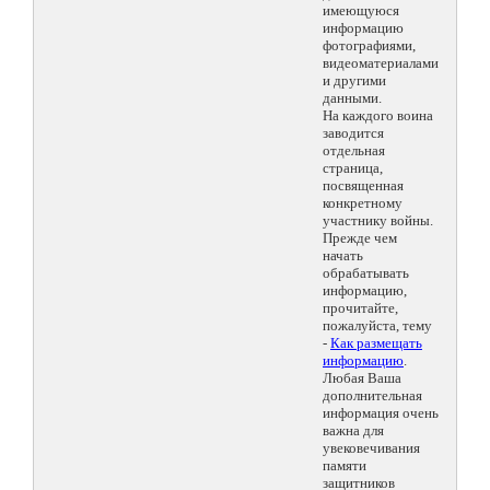
имеющуюся
информацию
фотографиями,
видеоматериалами
и другими
данными.
На каждого воина
заводится
отдельная
страница,
посвященная
конкретному
участнику войны.
Прежде чем
начать
обрабатывать
информацию,
прочитайте,
пожалуйста, тему
-
Как размещать
информацию
.
Любая Ваша
дополнительная
информация очень
важна для
увековечивания
памяти
защитников