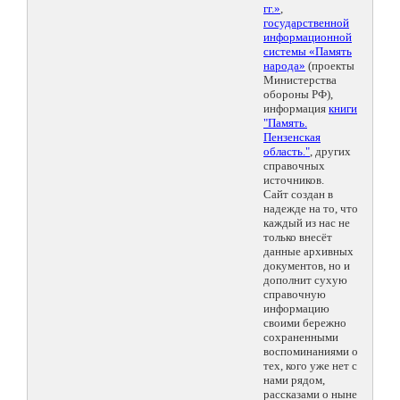
гг.»
,
государственной
информационной
системы «Память
народа»
(проекты
Министерства
обороны РФ),
информация
книги
"Память.
Пензенская
область."
, других
справочных
источников.
Сайт создан в
надежде на то, что
каждый из нас не
только внесёт
данные архивных
документов, но и
дополнит сухую
справочную
информацию
своими бережно
сохраненными
воспоминаниями о
тех, кого уже нет с
нами рядом,
рассказами о ныне