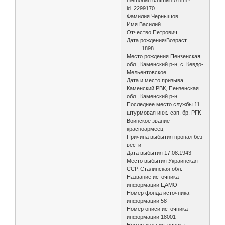
id=2299170
Фамилия Чернышов
Имя Василий
Отчество Петрович
Дата рождения/Возраст
__.__.1898
Место рождения Пензенская
обл., Каменский р-н, с. Кевдо-
Мельентовское
Дата и место призыва
Каменский РВК, Пензенская
обл., Каменский р-н
Последнее место службы 11
штурмовая инж.-сап. бр. РГК
Воинское звание
красноармеец
Причина выбытия пропал без
вести
Дата выбытия 17.08.1943
Место выбытия Украинская
ССР, Сталинская обл.
Название источника
информации ЦАМО
Номер фонда источника
информации 58
Номер описи источника
информации 18001
Номер дела источника