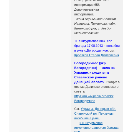
информации 656
Дополнительная
информация:
- жена Чернышова Евдокия
Ивановна, Пензенская обл.,
Каменский р-н, с. Кевдо-
Мельситовское
11-я штурмовая инж.-сап.
бригада 17.08.1943 г. вела бои
в р-не с.Богородичное
, см.
Кровяков Степан Дмитриевич
Богородичное (укр.
Богородичне) — село на
Украине, находится в
Славянском районе
Донецкой области
. Входит в
состав Долинского сельского
совета.
https://ru.wikipedia.org/wiki/
Богородичное
См.
Украина. Донецкая обл.
Славянский рн. Пензенцы,
погибшие в р-не.
>11 штурмовая
инженерно-саперная бригада