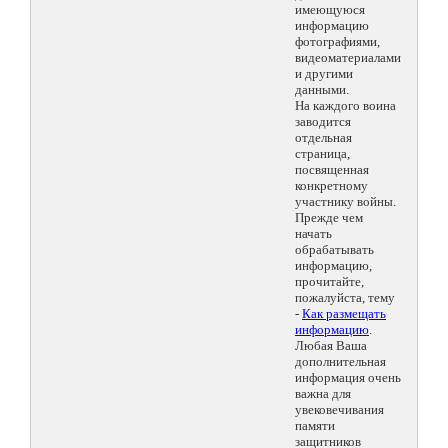
имеющуюся
информацию
фотографиями,
видеоматериалами
и другими
данными.
На каждого воина
заводится
отдельная
страница,
посвященная
конкретному
участнику войны.
Прежде чем
начать
обрабатывать
информацию,
прочитайте,
пожалуйста, тему
-
Как размещать
информацию
.
Любая Ваша
дополнительная
информация очень
важна для
увековечивания
памяти
защитников