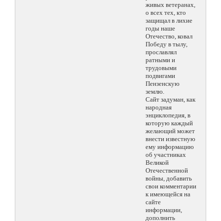
живых ветеранах,
о всех тех, кто
защищал в лихие
годы наше
Отечество, ковал
Победу в тылу,
прославлял
ратными и
трудовыми
подвигами
Пензенскую
землю.
Сайт задуман, как
народная
энциклопедия, в
которую каждый
желающий может
внести известную
ему информацию
об участниках
Великой
Отечественной
войны, добавить
свои комментарии
к имеющейся на
сайте
информации,
дополнить