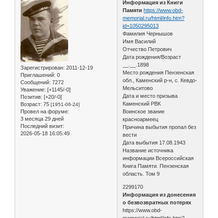
Информация из Книги
Памяти
https://www.obd-
memorial.ru/html/info.htm?
id=1050295013
Фамилия Чернышов
Имя Василий
Отчество Петрович
Дата рождения/Возраст
__.__.1898
Зарегистрирован
: 2011-12-19
Место рождения Пензенская
Приглашений:
0
обл., Каменский р-н, с. Кевдо-
Сообщений:
7272
Мельситово
Уважение:
[+1145/-0]
Дата и место призыва
Позитив:
[+20/-0]
Каменский РВК
Возраст:
75
[1951-06-24]
Провел на форуме:
Воинское звание
3 месяца 29 дней
красноармеец
Последний визит:
Причина выбытия пропал без
2026-05-18 16:05:49
вести
Дата выбытия 17.08.1943
Название источника
информации Всероссийская
Книга Памяти. Пензенская
область. Том 9
2299170
Информация из донесения
о безвозвратных потерях
https://www.obd-
memorial.ru/html/info.htm?