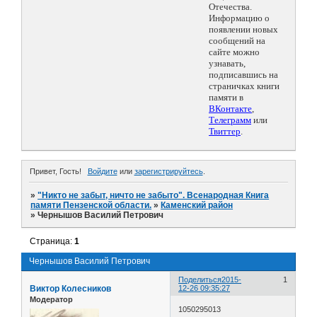
Отечества.
Информацию о
появлении новых
сообщений на
сайте можно
узнавать,
подписавшись на
страничках книги
памяти в
ВКонтакте
,
Телеграмм
или
Твиттер
.
Привет, Гость!
Войдите
или
зарегистрируйтесь
.
»
"Никто не забыт, ничто не забыто". Всенародная Книга
памяти Пензенской области.
»
Каменский район
»
Чернышов Василий Петрович
Страница:
1
Чернышов Василий Петрович
Поделиться
2015-
1
Виктор Колесников
12-26 09:35:27
Модератор
1050295013