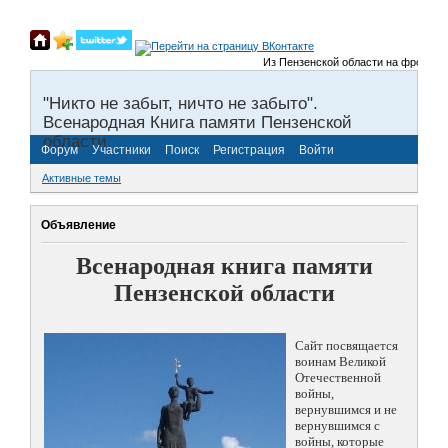
Из Пензенской области на фронты Вел
"Никто не забыт, ничто не забыто".
Всенародная Книга памяти Пензенской
области.
Форум
Участники
Поиск
Регистрация
Войти
Активные темы
Объявление
Всенародная книга памяти
Пензенской области
Сайт посвящается
воинам Великой
Отечественной
войны,
вернувшимся и не
вернувшимся с
войны, которые