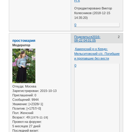
РГК
Отредактировано Виктор
Колесников (2018-12-15
14:35:20)
0
Поделиться
2016-
2
простомария
08-22 04:01:05
Модератор
,Каменский р-н Кевдо-
Мельситовский с/с. Погибшие
и пропавшие без вести
0
Откуда:
Москва
Зарегистрирован
: 2015-10-13
Приглашений:
0
Сообщений:
9944
Уважение:
[+2328/-1]
Позитив:
[+1757/-0]
Пол:
Женский
Возраст:
49
[1976-11-19]
Провел на форуме:
5 месяцев 27 дней
Последний визит: