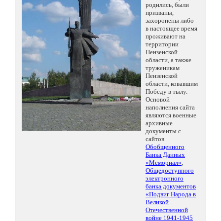
родились, были
призваны,
захоронены либо
в настоящее время
проживают на
территории
Пензенской
области, а также
труженикам
Пензенской
области, ковавшим
Победу в тылу.
Основой
наполнения сайта
являются военные
архивные
документы с
сайтов
Обобщенного
Банка Данных
«Мемориал»
,
Общедоступного
электронного
банка документов
«Подвиг Народа в
Великой
Отечественной
войне 1941-1945