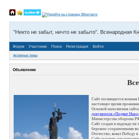
"Никто не забыт, ничто не забыто". Всенародная К
Форум
Участники
Поиск
Регистрация
Войти
Активные темы
Объявление
Все
Сайт посвящается воинам 
настоящее время проживаю
Основой наполнения сайта
документов «Подвиг Народ
Министерства обороны РФ
Сайт создан в надежде на
бережно сохраненными восп
Отечество, ковал Победу 
Сайт задуман, как народн