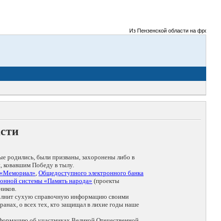
Из Пензенской области на фронты Вел
асти
ые родились, были призваны, захоронены либо в
, ковавшим Победу в тылу.
 «Мемориал»
,
Общедоступного электронного банка
онной системы «Память народа»
(проекты
ников.
дополнит сухую справочную информацию своими
анах, о всех тех, кто защищал в лихие годы наше
нформацию об участниках Великой Отечественной