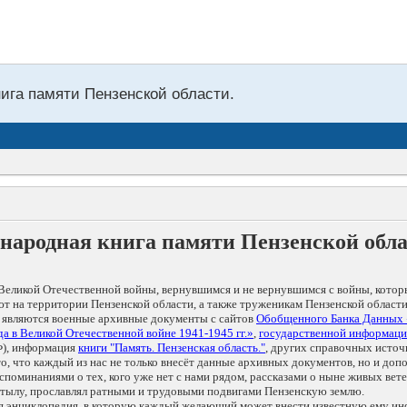
нига памяти Пензенской области.
народная книга памяти Пензенской обл
Великой Отечественной войны, вернувшимся и не вернувшимся с войны, котор
т на территории Пензенской области, а также труженикам Пензенской области
 являются военные архивные документы с сайтов
Обобщенного Банка Данных
а в Великой Отечественной войне 1941-1945 гг.»
,
государственной информаци
), информация
книги "Память. Пензенская область."
, других справочных источ
 то, что каждый из нас не только внесёт данные архивных документов, но и 
оминаниями о тех, кого уже нет с нами рядом, рассказами о ныне живых ветер
в тылу, прославлял ратными и трудовыми подвигами Пензенскую землю.
ая энциклопедия, в которую каждый желающий может внести известную ему и