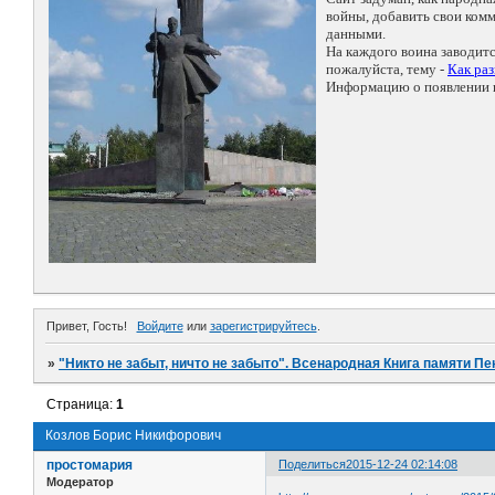
войны, добавить свои ко
данными.
На каждого воина заводит
пожалуйста, тему -
Как ра
Информацию о появлении н
Привет, Гость!
Войдите
или
зарегистрируйтесь
.
»
"Никто не забыт, ничто не забыто". Всенародная Книга памяти Пе
Страница:
1
Козлов Борис Никифорович
простомария
Поделиться
2015-12-24 02:14:08
Модератор