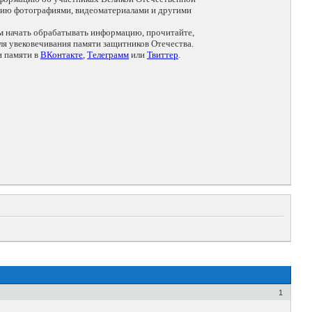
цию фотографиями, видеоматериалами и другими
ем начать обрабатывать информацию, прочитайте,
я увековечивания памяти защитников Отечества.
и памяти в
ВКонтакте
,
Телеграмм
или
Твиттер
.
1