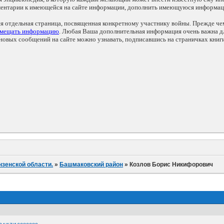
мментарии к имеющейся на сайте информации, дополнить имеющуюся информа
ся отдельная страница, посвященная конкретному участнику войны. Прежде ч
змещать информацию
. Любая Ваша дополнительная информация очень важна дл
овых сообщений на сайте можно узнавать, подписавшись на страничках книг
нзенской области.
»
Башмаковский район
»
Козлов Борис Никифорович