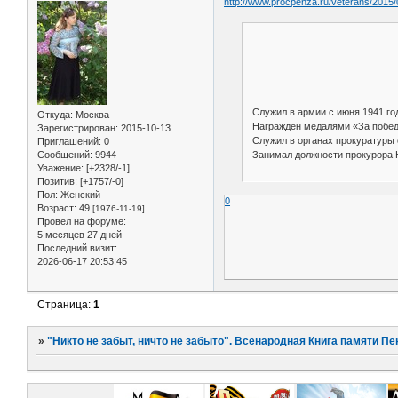
http://www.procpenza.ru/veterans/2015
Служил в армии с июня 1941 год
Откуда:
Москва
Награжден медалями «За победу
Зарегистрирован
: 2015-10-13
Служил в органах прокуратуры с
Приглашений:
0
Сообщений:
9944
Занимал должности прокурора Н
Уважение:
[+2328/-1]
Позитив:
[+1757/-0]
Пол:
Женский
0
Возраст:
49
[1976-11-19]
Провел на форуме:
5 месяцев 27 дней
Последний визит:
2026-06-17 20:53:45
Страница:
1
»
"Никто не забыт, ничто не забыто". Всенародная Книга памяти Пе