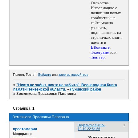
Отечества.
Информацию о
появлении новых
сообщений на
сайте можно
узнавать,
подписавшись на
страничках книги
памяти в
ВКонтакте
,
Телеграмм
или
Твиттер
.
Привет, Гость!
Войдите
или
зарегистрируйтесь
.
»
"Никто не забыт, ничто не забыто". Всенародная Книга
памяти Пензенской области.
»
Лунинский район
»
Землякова Прасковья Павловна
Страница:
1
Землякова Прасковья Павловна
Поделиться
2015-
1
простомария
12-19 22:54:56
Модератор
Землякова