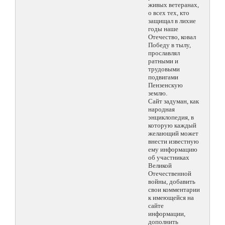
живых ветеранах,
о всех тех, кто
защищал в лихие
годы наше
Отечество, ковал
Победу в тылу,
прославлял
ратными и
трудовыми
подвигами
Пензенскую
землю.
Сайт задуман, как
народная
энциклопедия, в
которую каждый
желающий может
внести известную
ему информацию
об участниках
Великой
Отечественной
войны, добавить
свои комментарии
к имеющейся на
сайте
информации,
дополнить