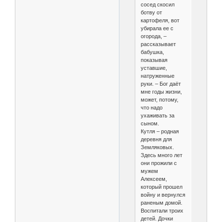
сосед скосил
ботву от
картофеля, вот
убирала ее с
огорода, –
рассказывает
бабушка,
показывая
уставшие,
натруженные
руки. – Бог даёт
мне годы жизни,
может, потому,
что надо
ухаживать за
сыном.
Кутля – родная
деревня для
Земляковых.
Здесь много лет
они прожили с
мужем
Алексеем,
который прошел
войну и вернулся
раненым домой.
Воспитали троих
детей. Дочки