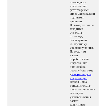
имеющуюся
информацию
фотографиями,
видеоматериалами
и другими
данными.
На каждого воина
заводится
отдельная
страница,
посвященная
конкретному
участнику войны.
Прежде чем
начать
обрабатывать
информацию,
прочитайте,
пожалуйста, тему
-
Как размещать
информацию
.
Любая Ваша
дополнительная
информация очень
важна для
увековечивания
памяти
защитников