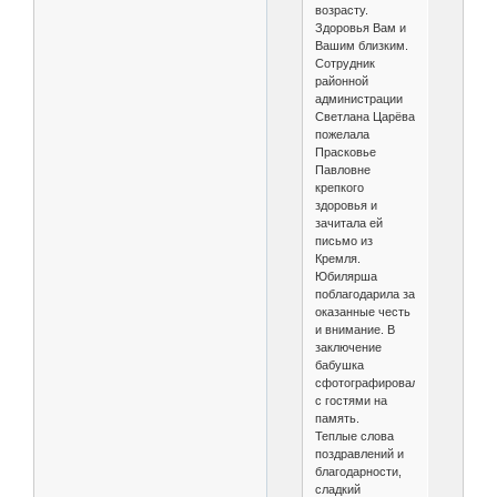
возрасту.
Здоровья Вам и
Вашим близким.
Сотрудник
районной
администрации
Светлана Царёва
пожелала
Прасковье
Павловне
крепкого
здоровья и
зачитала ей
письмо из
Кремля.
Юбилярша
поблагодарила за
оказанные честь
и внимание. В
заключение
бабушка
сфотографировалась
с гостями на
память.
Теплые слова
поздравлений и
благодарности,
сладкий