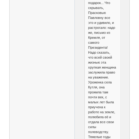
подарок... Что
скрывать,
Прасковью
Павловну все
это и удивило, и
растрогало: надо
же, письмо из
Кремля, от
самого
Президента!
Надо сказать,
что всей своей
жизнью эта
хрупкая женщина
заслужила право
на уважение.
Уроженка села
Кутля, она
прожила там
почти век, с
малых лет была
приучена к
работе на земле,
полюбила её и
отдала все свои
силы
полеводству.
Тяжелые годы