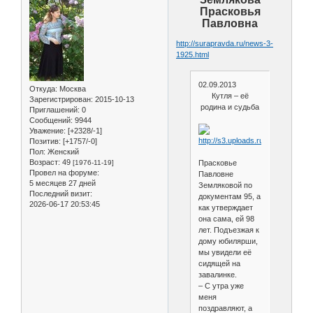
Прасковья
Павловна
http://surapravda.ru/news-3-
1925.html
02.09.2013
Откуда:
Москва
Кутля – её
Зарегистрирован
: 2015-10-13
родина и судьба
Приглашений:
0
Сообщений:
9944
Уважение:
[+2328/-1]
Позитив:
[+1757/-0]
Пол:
Женский
Возраст:
49
[1976-11-19]
Прасковье
Провел на форуме:
Павловне
5 месяцев 27 дней
Земляковой по
Последний визит:
документам 95, а
2026-06-17 20:53:45
как утверждает
она сама, ей 98
лет. Подъезжая к
дому юбилярши,
мы увидели её
сидящей на
завалинке.
– С утра уже
меня
поздравляют, а