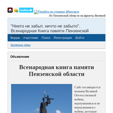
Из Пензенской области на фронты Великой Отечест
"Никто не забыт, ничто не забыто".
Всенародная Книга памяти Пензенской
области.
Форум
Участники
Поиск
Регистрация
Войти
Активные темы
Объявление
Всенародная книга памяти
Пензенской области
Сайт посвящается
воинам Великой
Отечественной
войны,
вернувшимся и не
вернувшимся с
войны, которые