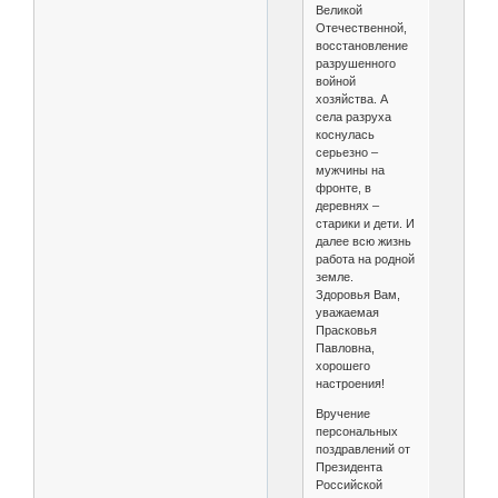
Великой
Отечественной,
восстановление
разрушенного
войной
хозяйства. А
села разруха
коснулась
серьезно –
мужчины на
фронте, в
деревнях –
старики и дети. И
далее всю жизнь
работа на родной
земле.
Здоровья Вам,
уважаемая
Прасковья
Павловна,
хорошего
настроения!
Вручение
персональных
поздравлений от
Президента
Российской