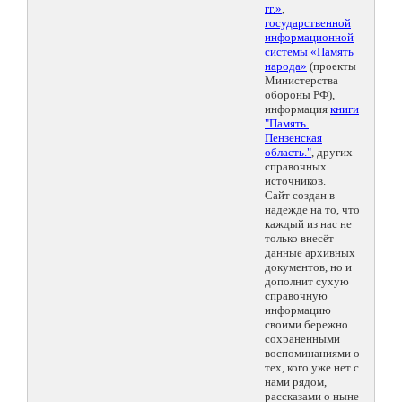
гг.»
,
государственной
информационной
системы «Память
народа»
(проекты
Министерства
обороны РФ),
информация
книги
"Память.
Пензенская
область."
, других
справочных
источников.
Сайт создан в
надежде на то, что
каждый из нас не
только внесёт
данные архивных
документов, но и
дополнит сухую
справочную
информацию
своими бережно
сохраненными
воспоминаниями о
тех, кого уже нет с
нами рядом,
рассказами о ныне