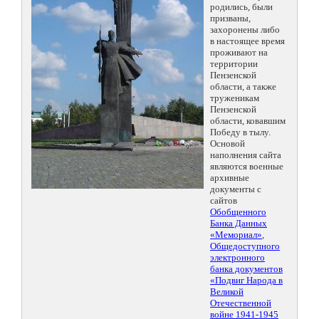
родились, были
призваны,
захоронены либо
в настоящее время
проживают на
территории
Пензенской
области, а также
труженикам
Пензенской
области, ковавшим
Победу в тылу.
Основой
наполнения сайта
являются военные
архивные
документы с
сайтов
Обобщенного
Банка Данных
«Мемориал»
,
Общедоступного
электронного
банка документов
«Подвиг Народа в
Великой
Отечественной
войне 1941-1945