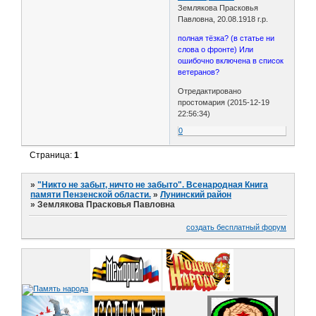
Землякова Прасковья
Павловна, 20.08.1918 г.р.
полная тёзка? (в статье ни
слова о фронте) Или
ошибочно включена в список
ветеранов?
Отредактировано
простомария (2015-12-19
22:56:34)
0
Страница:
1
»
"Никто не забыт, ничто не забыто". Всенародная Книга
памяти Пензенской области.
»
Лунинский район
»
Землякова Прасковья Павловна
создать бесплатный форум