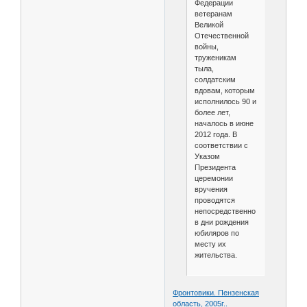
Федерации
ветеранам
Великой
Отечественной
войны,
труженикам
тыла,
солдатским
вдовам, которым
исполнилось 90 и
более лет,
началось в июне
2012 года. В
соответствии с
Указом
Президента
церемонии
вручения
проводятся
непосредственно
в дни рождения
юбиляров по
месту их
жительства.
Фронтовики. Пензенская
область, 2005г..