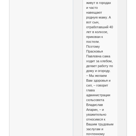
живут в городах
и часто
навещают
родную маму. А
вот сын,
отработавший 40
лет в колхозе,
прикован к
постели.
Поэтому
Прасковья
Павловна сама
ходит за хлебом,
делает работу по
дому и огороду.
– Мы желаем
Вам здоровья и
сил, – говорит
глава
администрации
сельсовета
Владислав
Апарин, – и
уважительно
относимся к
Вашим трудовым
заслугам и
почтенному