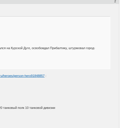
2
лся на Курской Дуге, освобождал Прибалтику, штурмовал город-
.ru/heroes/person-hero91848857
:
20 танковый полк 10 танковой дивизии