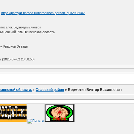
.
https://pamyat-naroda.ru/heroes/sm-person_guk2993502
:
 поселок Беднодемьяновск
ьяновский РВК Пензенская область
ен Красной Звезды
(2025-07-02 23:58:58)
нзенской области.
»
Спасский район
»
Бормотин Виктор Васильевич