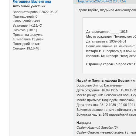
Легошина Валентина
Поделиться
2025-07-02 23:57:54
Активный участник
Здравствуйте, Людмила Александро
Зарегистрирован
: 2022-05-20
Приглашений:
0
Сообщений:
8499
Уважение:
[+119/-0]
Позитив:
[+0/-1]
Дата рождения: __.__.1915
Провел на форуме:
Место рождения: Пензенская об
10 месяцев 13 дней
Дата призыва: 1939-01-01
Последний визит:
Воинское звание: гв. лейтенант
Сегодня 19:16:48
История:
С первого дня войны 
крепость Кёнигсберг. Неоднокра
Страница героя на проекте: 
На сайте Память народа Бормотин
Бормотин Виктор Васильевич
Дата рождения: 16.09.1915 ; 15.09.191
Место рождения: Пензенская обл., Бе
Место призыва: Беднодемьяновский Р
Дата призыва: 28.12.1939 ; 22.06.1941
Воинское звание: гв. мл. лейтенант ; 
Воинская часть: 248 гвардейский стре
Награды
Орден Красной Звезды (2)
Орден Отечественной войны I степ