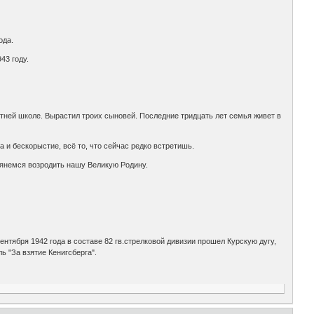
ода.
43 году.
етней школе. Вырастил троих сыновей. Последние тридцать лет семья живет в
та и бескорыстие, всё то, что сейчас редко встретишь.
 клянемся возродить нашу Великую Родину.
ентября 1942 года в составе 82 гв.стрелковой дивизии прошел Курскую дугу,
ь "За взятие Кенигсберга".