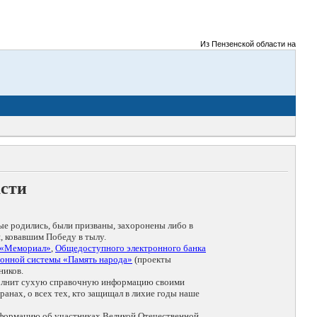
Из Пензенской области на фронты В
асти
ые родились, были призваны, захоронены либо в
, ковавшим Победу в тылу.
 «Мемориал»
,
Общедоступного электронного банка
онной системы «Память народа»
(проекты
ников.
дополнит сухую справочную информацию своими
анах, о всех тех, кто защищал в лихие годы наше
нформацию об участниках Великой Отечественной