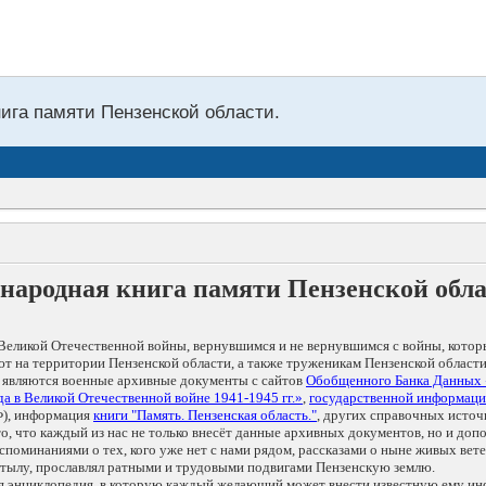
нига памяти Пензенской области.
народная книга памяти Пензенской обл
Великой Отечественной войны, вернувшимся и не вернувшимся с войны, котор
т на территории Пензенской области, а также труженикам Пензенской области
 являются военные архивные документы с сайтов
Обобщенного Банка Данных
а в Великой Отечественной войне 1941-1945 гг.»
,
государственной информаци
), информация
книги "Память. Пензенская область."
, других справочных источ
 то, что каждый из нас не только внесёт данные архивных документов, но и 
оминаниями о тех, кого уже нет с нами рядом, рассказами о ныне живых ветер
в тылу, прославлял ратными и трудовыми подвигами Пензенскую землю.
ая энциклопедия, в которую каждый желающий может внести известную ему и