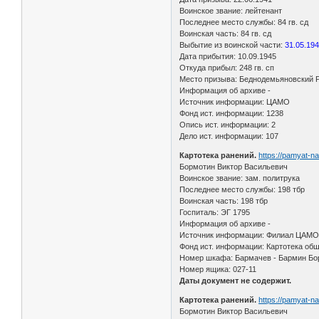
Воинское звание: лейтенант
Последнее место службы: 84 гв. сд
Воинская часть: 84 гв. сд
Выбытие из воинской части:
31.05.19
Дата прибытия: 10.09.1945
Откуда прибыл: 248 гв. сп
Место призыва: Беднодемьяновский Р
Информация об архиве -
Источник информации: ЦАМО
Фонд ист. информации: 1238
Опись ист. информации: 2
Дело ист. информации: 107
Картотека ранений.
https://pamyat-n
Бормотин Виктор Васильевич
Воинское звание: зам. политрука
Последнее место службы: 198 тбр
Воинская часть: 198 тбр
Госпиталь: ЭГ 1795
Информация об архиве -
Источник информации: Филиал ЦАМО 
Фонд ист. информации: Картотека общ
Номер шкафа: Бармачев - Бармин Бо
Номер ящика: 027-11
Даты документ не содержит.
Картотека ранений.
https://pamyat-n
Бормотин Виктор Васильевич