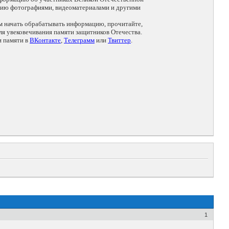
цию фотографиями, видеоматериалами и другими
ем начать обрабатывать информацию, прочитайте,
я увековечивания памяти защитников Отечества.
и памяти в
ВКонтакте
,
Телеграмм
или
Твиттер
.
1