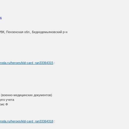
46
ВК, Пензенская обл., Беднодемьяновский р-н
aroda.ru/heroes/kld-card_ran33364315
:
(военно-медицинских документов)
его учета
рис Ф
aroda.ru/heroes/kld-card_ran33364318
: