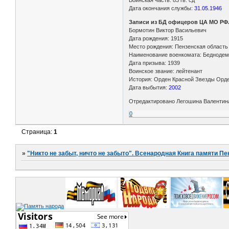
Воинская часть: 83 гв. сд
Дата окончания службы:
31.05.1946
Записи из БД офицеров ЦА МО РФ
Бормотин Виктор Васильевич
Дата рождения: 1915
Место рождения: Пензенская область
Наименование военкомата: Беднодем
Дата призыва: 1939
Воинское звание: лейтенант
История: Орден Красной Звезды Орд
Дата выбытия:
2002
Отредактировано Легошина Валентина 
0
Страница:
1
»
"Никто не забыт, ничто не забыто". Всенародная Книга памяти Пе