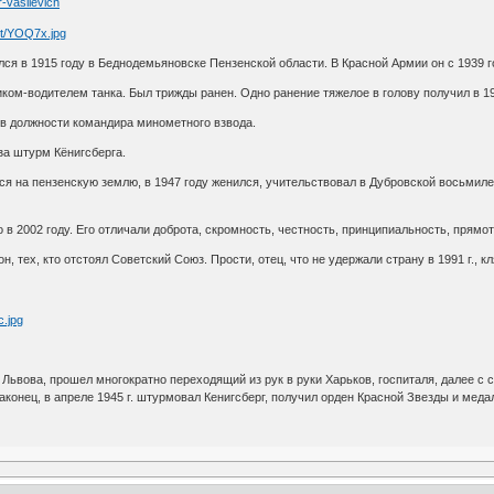
r-vasilevich
 в 1915 году в Беднодемьяновске Пензенской области. В Красной Армии он с 1939 г
иком-водителем танка. Был трижды ранен. Одно ранение тяжелое в голову получил в 19
 в должности командира минометного взвода.
а штурм Кёнигсберга.
ся на пензенскую землю, в 1947 году женился, учительствовал в Дубровской восьмил
ло в 2002 году. Его отличали доброта, скромность, честность, принципиальность, прямо
 он, тех, кто отстоял Советский Союз. Прости, отец, что не удержали страну в 1991 г.,
 Львова, прошел многократно переходящий из рук в руки Харьков, госпиталя, далее с с
конец, в апреле 1945 г. штурмовал Кенигсберг, получил орден Красной Звезды и медал