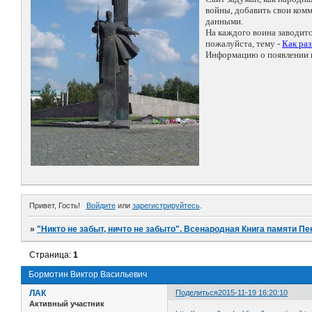
войны, добавить свои ко
данными.
На каждого воина заводит
пожалуйста, тему -
Как ра
Информацию о появлении н
Привет, Гость!
Войдите
или
зарегистрируйтесь
.
»
"Никто не забыт, ничто не забыто". Всенародная Книга памяти Пе
Страница:
1
Бормотин Виктор Васильевич
ЛАК
Поделиться
2015-11-19 16:20:10
Активный участник