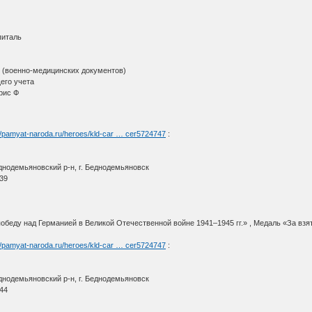
питаль
(военно-медицинских документов)
его учета
рис Ф
://pamyat-naroda.ru/heroes/kld-car … cer5724747
:
днодемьяновский р-н, г. Беднодемьяновск
939
беду над Германией в Великой Отечественной войне 1941–1945 гг.» , Медаль «За взя
://pamyat-naroda.ru/heroes/kld-car … cer5724747
:
днодемьяновский р-н, г. Беднодемьяновск
944