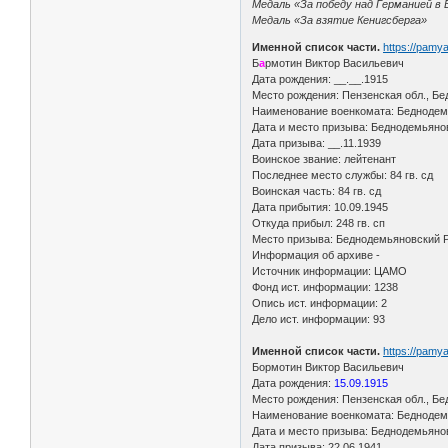
Медаль «За победу над Германией в 
Медаль «За взятие Кенигсберга»
Именной список части.
https://pamy
Б
а
рмотин Виктор Васильевич
Дата рождения: __.__.1915
Место рождения: Пензенская обл., Бе
Наименование военкомата: Беднодемь
Дата и место призыва: Беднодемьяно
Дата призыва: __.11.1939
Воинское звание: лейтенант
Последнее место службы: 84 гв. сд
Воинская часть: 84 гв. сд
Дата прибытия: 10.09.1945
Откуда прибыл: 248 гв. сп
Место призыва: Беднодемьяновский Р
Информация об архиве -
Источник информации: ЦАМО
Фонд ист. информации: 1238
Опись ист. информации: 2
Дело ист. информации: 93
Именной список части.
https://pamy
Бормотин Виктор Васильевич
Дата рождения:
15.09.1915
Место рождения: Пензенская обл., Бе
Наименование военкомата: Беднодемь
Дата и место призыва: Беднодемьяно
Дата призыва: 22.06.1941