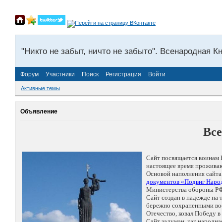
"Никто не забыт, ничто не забыто". Всенародная К
Форум
Участники
Поиск
Регистрация
Войти
Активные темы
Объявление
Все
Сайт посвящается воинам 
настоящее время проживаю
Основой наполнения сайта
документов «Подвиг Народ
Министерства обороны РФ
Сайт создан в надежде на
бережно сохраненными восп
Отечество, ковал Победу 
Сайт задуман, как народн