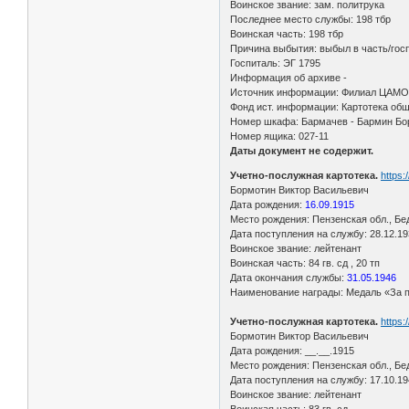
Воинское звание: зам. политрука
Последнее место службы: 198 тбр
Воинская часть: 198 тбр
Причина выбытия: выбыл в часть/гос
Госпиталь: ЭГ 1795
Информация об архиве -
Источник информации: Филиал ЦАМО 
Фонд ист. информации: Картотека общ
Номер шкафа: Бармачев - Бармин Бо
Номер ящика: 027-11
Даты документ не содержит.
Учетно-послужная картотека.
https
Бормотин Виктор Васильевич
Дата рождения:
16.09.1915
Место рождения: Пензенская обл., Бе
Дата поступления на службу: 28.12.1
Воинское звание: лейтенант
Воинская часть: 84 гв. сд , 20 тп
Дата окончания службы:
31.05.1946
Наименование награды: Медаль «За по
Учетно-послужная картотека.
https
Бормотин Виктор Васильевич
Дата рождения: __.__.1915
Место рождения: Пензенская обл., Бе
Дата поступления на службу: 17.10.1
Воинское звание: лейтенант