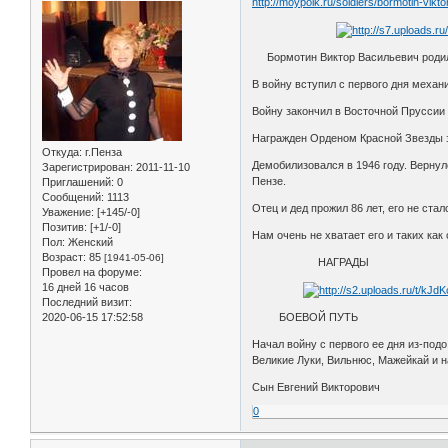
http://moypolk.ru/soldiers/bormotin-vikto
Бормотин Виктор Васильевич родился
В войну вступил с первого дня механ
Войну закончил в Восточной Пруссии
Награжден Орденом Красной Звезды з
Откуда:
г.Пенза
Демобилизовался в 1946 году. Вернул
Зарегистрирован
: 2011-11-10
Пензе.
Приглашений:
0
Сообщений:
1113
Отец и дед прожил 86 лет, его не ста
Уважение:
[+145/-0]
Позитив:
[+1/-0]
Нам очень не хватает его и таких как
Пол:
Женский
Возраст:
85
[1941-05-06]
НАГРАДЫ
Провел на форуме:
16 дней 16 часов
Последний визит:
2020-06-15 17:52:58
БОЕВОЙ ПУТЬ
Начал войну с первого ее дня из-подо
Великие Луки, Вильнюс, Мажейкай и на
Сын Евгений Викторович
0