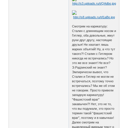
Смотрим на карикатуру:
Сталин с длиннющим носом и
Гитлер, оба довольные, жмут
руки друг другу, настоящие
друзья! Не хватает лишь
жарких объятий! Ну, а что тут
такого?! Сталин с Гитлером
никогда не встречались? Но
это же все знают! Не все?
Э.Радзинский не знает?
Эмпирически вывел, что
Сталин и Гитлер не могли не
встречаться, поэтому точно
встречались? Мы же об этом
не говорим. Просто привели
западную карикатуру!
"Фашистский враг"
закавычен?! Нет, это не то,
что вы подумали, это просто
термин такой "фашистский
враг", поэтому и в кавычках!
Далее смотрим на
выделенный жирным текст о