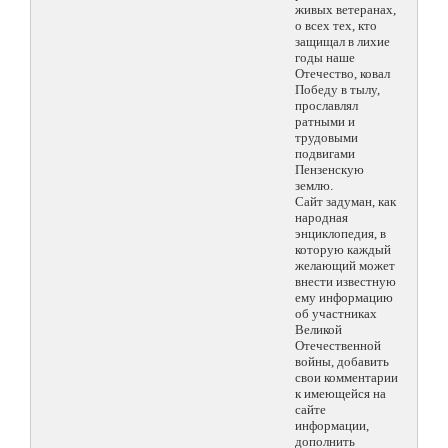
живых ветеранах,
о всех тех, кто
защищал в лихие
годы наше
Отечество, ковал
Победу в тылу,
прославлял
ратными и
трудовыми
подвигами
Пензенскую
землю.
Сайт задуман, как
народная
энциклопедия, в
которую каждый
желающий может
внести известную
ему информацию
об участниках
Великой
Отечественной
войны, добавить
свои комментарии
к имеющейся на
сайте
информации,
дополнить