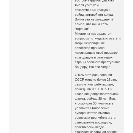
востоке Украины, десятки
тысяч убитых и
покалеченных граждан,
война, которой нет конца.
Война эта не холодная, а
самая, что ни на есть,
"горячая".
Многие из нас задаются
вопросом: откуда взялись эти
люди, ненавидящие
советское прошлое,
ненавидящие своё прошлое,
возводящие в ранг героя
страны военного преступника
Бандеру, кто эти люди?
С момента расчленения
СССР минуло более 23 лет,
семилетним ребятишкам,
пошедшим в 1991г. в 1-й
класс общеобразовательной
школы, сейчас 30 лет. Все,
кто моложе 30, учились в
условиях становления
суверенитетов бывших
советских республик и это
становление проходило,
практически, везде
стандартно: отрицая общие