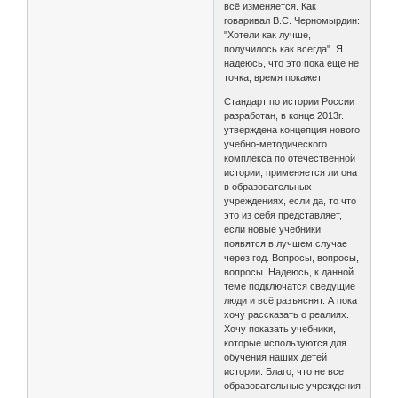
всё изменяется. Как
говаривал В.С. Черномырдин:
"Хотели как лучше,
получилось как всегда". Я
надеюсь, что это пока ещё не
точка, время покажет.
Стандарт по истории России
разработан, в конце 2013г.
утверждена концепция нового
учебно-методического
комплекса по отечественной
истории, применяется ли она
в образовательных
учреждениях, если да, то что
это из себя представляет,
если новые учебники
появятся в лучшем случае
через год. Вопросы, вопросы,
вопросы. Надеюсь, к данной
теме подключатся сведущие
люди и всё разъяснят. А пока
хочу рассказать о реалиях.
Хочу показать учебники,
которые используются для
обучения наших детей
истории. Благо, что не все
образовательные учреждения