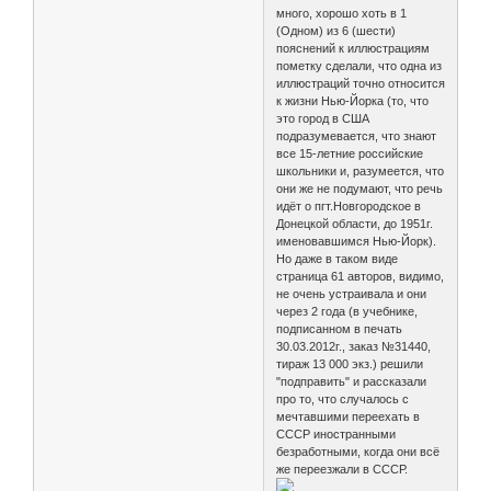
много, хорошо хоть в 1
(Одном) из 6 (шести)
пояснений к иллюстрациям
пометку сделали, что одна из
иллюстраций точно относится
к жизни Нью-Йорка (то, что
это город в США
подразумевается, что знают
все 15-летние российские
школьники и, разумеется, что
они же не подумают, что речь
идёт о пгт.Новгородское в
Донецкой области, до 1951г.
именовавшимся Нью-Йорк).
Но даже в таком виде
страница 61 авторов, видимо,
не очень устраивала и они
через 2 года (в учебнике,
подписанном в печать
30.03.2012г., заказ №31440,
тираж 13 000 экз.) решили
"подправить" и рассказали
про то, что случалось с
мечтавшими переехать в
СССР иностранными
безработными, когда они всё
же переезжали в СССР.