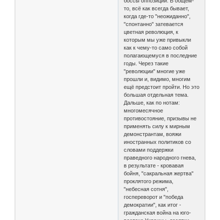
боссы оппозиции. В общем-
то, всё как всегда бывает,
когда где-то "неожиданно",
"спонтанно" затевается
цветная революция, к
которым мы уже привыкли
как к чему-то само собой
полагающемуся в последние
годы. Через такие
"революции" многие уже
прошли и, видимо, многим
ещё предстоит пройти. Но это
большая отдельная тема.
Дальше, как по нотам:
многомесячное
противостояние, призывы не
применять силу к мирным
демонстрантам, вояжи
иностранных политиков со
словами поддержки
праведного народного гнева,
в результате - кровавая
бойня, "сакральная жертва"
проклятого режима,
"небесная сотня",
госпереворот и "победа
демократии", как итог -
гражданская война на юго-