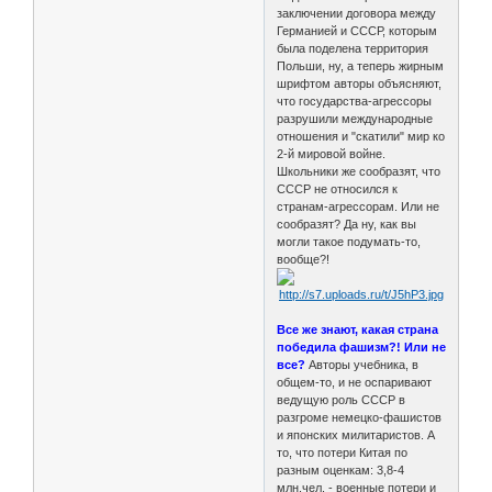
заключении договора между
Германией и СССР, которым
была поделена территория
Польши, ну, а теперь жирным
шрифтом авторы объясняют,
что государства-агрессоры
разрушили международные
отношения и "скатили" мир ко
2-й мировой войне.
Школьники же сообразят, что
СССР не относился к
странам-агрессорам. Или не
сообразят? Да ну, как вы
могли такое подумать-то,
вообще?!
Все же знают, какая страна
победила фашизм?! Или не
все?
Авторы учебника, в
общем-то, и не оспаривают
ведущую роль СССР в
разгроме немецко-фашистов
и японских милитаристов. А
то, что потери Китая по
разным оценкам: 3,8-4
млн.чел. - военные потери и