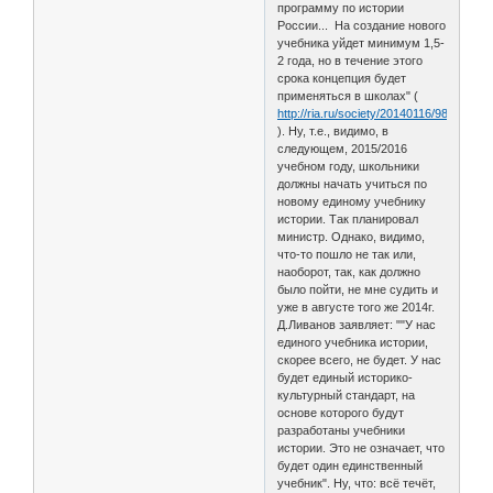
программу по истории
России... На создание нового
учебника уйдет минимум 1,5-
2 года, но в течение этого
срока концепция будет
применяться в школах" (
http://ria.ru/society/20140116/989590856
). Ну, т.е., видимо, в
следующем, 2015/2016
учебном году, школьники
должны начать учиться по
новому единому учебнику
истории. Так планировал
министр. Однако, видимо,
что-то пошло не так или,
наоборот, так, как должно
было пойти, не мне судить и
уже в августе того же 2014г.
Д.Ливанов заявляет: ""У нас
единого учебника истории,
скорее всего, не будет. У нас
будет единый историко-
культурный стандарт, на
основе которого будут
разработаны учебники
истории. Это не означает, что
будет один единственный
учебник". Ну, что: всё течёт,