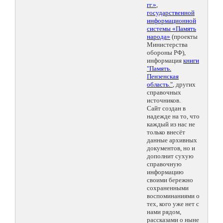
гг.»
,
государственной
информационной
системы «Память
народа»
(проекты
Министерства
обороны РФ),
информация
книги
"Память.
Пензенская
область."
, других
справочных
источников.
Сайт создан в
надежде на то, что
каждый из нас не
только внесёт
данные архивных
документов, но и
дополнит сухую
справочную
информацию
своими бережно
сохраненными
воспоминаниями о
тех, кого уже нет с
нами рядом,
рассказами о ныне