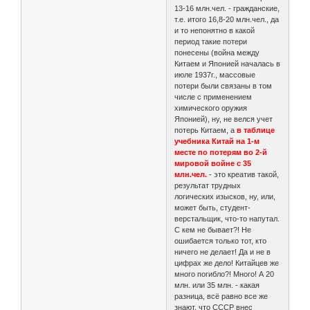
13-16 млн.чел. - гражданские,
т.е. итого 16,8-20 млн.чел., да
и то непонятно в какой
период такие потери
понесены (война между
Китаем и Японией началась в
июле 1937г., массовые
потери были связаны в том
числе с применением
химического оружия
Японией), ну, не велся учет
потерь Китаем, а
в таблице
учебника Китай на 1-м
месте по потерям во 2-й
мировой войне с 35
млн.чел.
- это креатив такой,
результат трудных
логических изысков, ну, или,
может быть, студент-
верстальщик, что-то напутал.
С кем не бывает?! Не
ошибается только тот, кто
ничего не делает! Да и не в
цифрах же дело! Китайцев же
много погибло?! Много! А 20
млн. или 35 млн. - какая
разница, всё равно все же
знают, что СССР внес