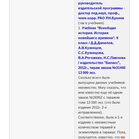
руководитель
издательской программы -
доктор пед.наук, проф.,
член-корр. РАО Р.Н.Бунеев
(так в учебнике).
1.
Учебник "Всеобщая
история. История
новейшего времени". 9
класс / Д.Д.Данилов,
А.В.Кузнецов,
С.С.Кузнецова,
В.А.Рогожкин, Н.С.Павлова
/ издательство "Баласс",
2012г., тираж заказа №31440
13 000 экз.
Сколько всего было
выпущено данных учебников
неизвестно. Могу сказать, что
мне известно еще об одном
заказе №26952 с тиражом
тоже 13 000 экз. (это было
издание 2011г. 2-е
исправленное).
Соответственно, было и 1-е
издание с неизвестным
количеством тиражей и
экземпляров в тиражах. Пока,
получается, известно, что
по