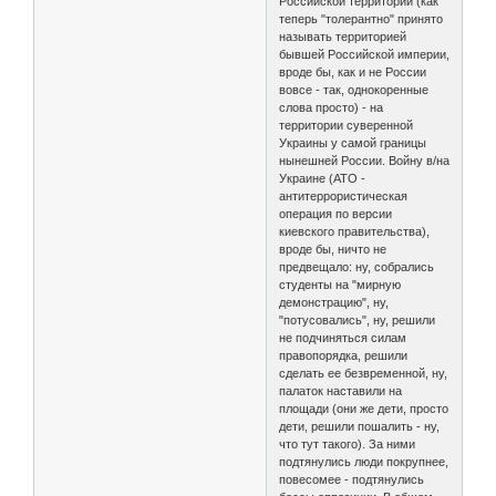
Российской территории (как
теперь "толерантно" принято
называть территорией
бывшей Российской империи,
вроде бы, как и не России
вовсе - так, однокоренные
слова просто) - на
территории суверенной
Украины у самой границы
нынешней России. Войну в/на
Украине (АТО -
антитеррористическая
операция по версии
киевского правительства),
вроде бы, ничто не
предвещало: ну, собрались
студенты на "мирную
демонстрацию", ну,
"потусовались", ну, решили
не подчиняться силам
правопорядка, решили
сделать ее безвременной, ну,
палаток наставили на
площади (они же дети, просто
дети, решили пошалить - ну,
что тут такого). За ними
подтянулись люди покрупнее,
повесомее - подтянулись