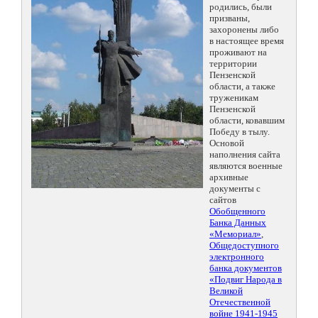
родились, были
призваны,
захоронены либо
в настоящее время
проживают на
территории
Пензенской
области, а также
труженикам
Пензенской
области, ковавшим
Победу в тылу.
Основой
наполнения сайта
являются военные
архивные
документы с
сайтов
Обобщенного
Банка Данных
«Мемориал»
,
Общедоступного
электронного
банка документов
«Подвиг Народа в
Великой
Отечественной
войне 1941-1945