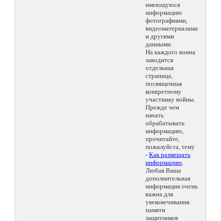
имеющуюся
информацию
фотографиями,
видеоматериалами
и другими
данными.
На каждого воина
заводится
отдельная
страница,
посвященная
конкретному
участнику войны.
Прежде чем
начать
обрабатывать
информацию,
прочитайте,
пожалуйста, тему
-
Как размещать
информацию
.
Любая Ваша
дополнительная
информация очень
важна для
увековечивания
памяти
защитников