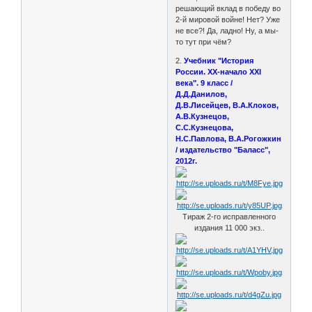
решающий вклад в победу во
2-й мировой войне! Нет? Уже
не все?! Да, ладно! Ну, а мы-
то тут при чём?
2.
Учебник "История
России. XX-начало XXI
века". 9 класс /
Д.Д.Данилов,
Д.В.Лисейцев, В.А.Клоков,
А.В.Кузнецов,
С.С.Кузнецова,
Н.С.Павлова, В.А.Рогожкин
/ издательство "Баласс",
2012г.
Тираж 2-го исправленного
издания 11 000 экз..