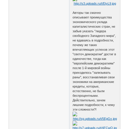
Авторы так смачно
описывают преимущества
экономического уклада
капиталистических стран, не
забыв указать "лидера
свободного Западного мира",
не вдаваясь в подробности,
почему же таких
впечатляющих успехов этот
"светоч демократии" достиг в
одиночестве, тогда как
"европейским демократиям"
после 1-й мировой войны
приходилось "зализывать
раны", восстанавливая свои
экономики на американские
кредиты, которые,
естественно, не были
беспроцентными.
Действительно, зачем
лишние подробности, к чему
эти сложности?!