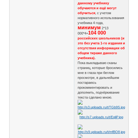
данному учебнику
обучаются и ещё могут
обучиться
, с учетом
нормативного использования
учебника 4 года,
минимум
2*13
104 000
000*4=
российских школьников (и
это без учета 1-го издания и
отсутствия информации об
общем тираже данного
учебника).
Пока выкладываю сканы
страниц, которые бросились
мне в глаза при беглом
просмотре, в дальнейшем
постараюсь
прокомментировать и
дополнить, подчёркивание
текста сделано мною.