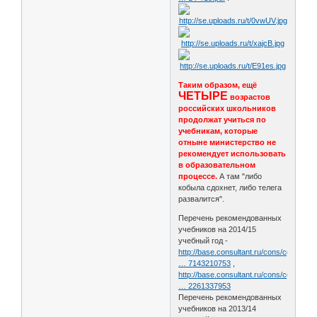
Таким образом, ещё
ЧЕТЫРЕ
возрастов
российских школьников
продолжат учиться по
учебникам, которые
отныне министерство не
рекомендует использовать
в образовательном
процессе.
А там "либо
кобыла сдохнет, либо телега
развалится".
Перечень рекомендованных
учебников на 2014/15
учебный год -
http://base.consultant.ru/cons/cgi/onli
… 7143210753
,
http://base.consultant.ru/cons/cgi/onli
… 2261337953
Перечень рекомендованных
учебников на 2013/14