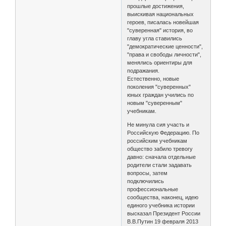
прошлые достижения,
выискивая национальных
героев, писалась новейшая
"суверенная" история, во
главу угла ставились
"демократические ценности",
"права и свободы личности",
менялись ориентиры для
подражания.
Естественно, новые
поколения "суверенных"
юных граждан учились по
новым "суверенным"
учебникам.
Не минула сия участь и
Российскую Федерацию. По
российским учебникам
общество забило тревогу
давно: сначала отдельные
родители стали задавать
вопросы, затем
подключились
профессиональные
сообщества, наконец, идею
единого учебника истории
высказал Президент России
В.В.Путин 19 февраля 2013