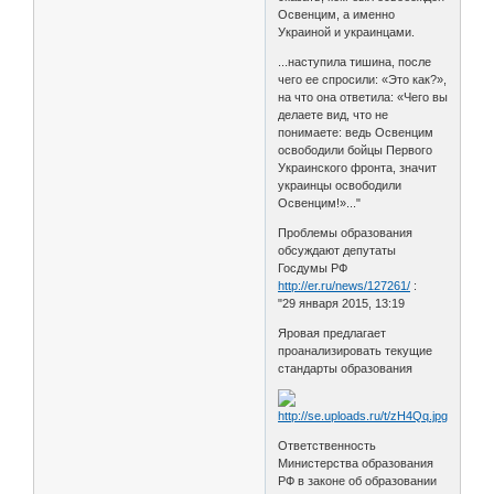
Освенцим, а именно
Украиной и украинцами.
...наступила тишина, после
чего ее спросили: «Это как?»,
на что она ответила: «Чего вы
делаете вид, что не
понимаете: ведь Освенцим
освободили бойцы Первого
Украинского фронта, значит
украинцы освободили
Освенцим!»..."
Проблемы образования
обсуждают депутаты
Госдумы РФ
http://er.ru/news/127261/
:
"29 января 2015, 13:19
Яровая предлагает
проанализировать текущие
стандарты образования
Ответственность
Министерства образования
РФ в законе об образовании