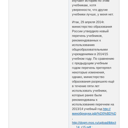
изучают историю по этим
учебникам, хотя
уверенности, что другие
учебники лучше, у меня нет.
Итак, 29 апреля 2014г.
министерство образования
России утвердило новый
перечень учебников,
рекомендованных к
использованию
общеобразовательными
учреждениями в 2014/15
учебном году. По сравнению
с предыдущим учебным
годом перечень претерпел
некоторые изменения,
однако, министерство
образования разрешило ещё
в течение пяти лет
использовать учебники,
которые ранее были
рекомендованы к
использованию перечнем на
2013/14 учебный год
http://
минобрнауки.рф/%D0%BD%D0%B
,
http://dogm.mos.ru/upload/iblock/cd0/pr
… 14_r15.pdf
: