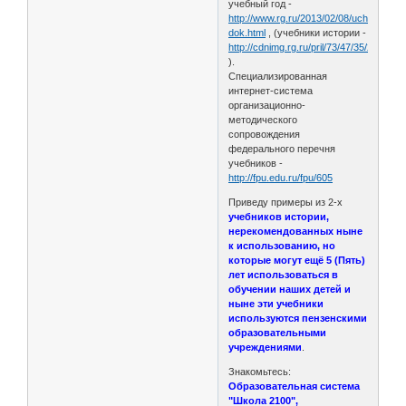
учебный год -
http://www.rg.ru/2013/02/08/uchebniki-
dok.html
, (учебники истории -
http://cdnimg.rg.ru/pril/73/47/35/2359919
).
Специализированная
интернет-система
организационно-
методического
сопровождения
федерального перечня
учебников -
http://fpu.edu.ru/fpu/605
Приведу примеры из 2-х
учебников истории,
нерекомендованных ныне
к использованию, но
которые могут ещё 5 (Пять)
лет использоваться в
обучении наших детей и
ныне эти учебники
используются пензенскими
образовательными
учреждениями
.
Знакомьтесь:
Образовательная система
"Школа 2100",