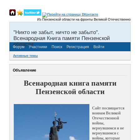
Из Пензенской области на фронты Великой Отечественной войны бы
"Никто не забыт, ничто не забыто".
Всенародная Книга памяти Пензенской
области.
Форум
Участники
Поиск
Регистрация
Войти
Активные темы
Объявление
Всенародная книга памяти
Пензенской области
Сайт посвящается
воинам Великой
Отечественной
войны,
вернувшимся и не
вернувшимся с
войны, которые