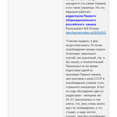
находится эта самая Украина
и кто такие украинцы. Но эта
барышня работает
редактором Первого
общенационального
российского канала
.
Расказывает В.В.Познер
http://pozneronline.ru/2015/02/10202/
:
"Совсем недавно, в дни,
когда отмечалось 70-летие
освобождения лагеря смерти
Освенцим, произошел
случай, как курьезный, так, я
бы сказал, и показательный.
Произошел он во время
подготовки одной из
программ Первого канала,
шел разговор о роли СССР в
освобождении узников этого
страшного концлагеря. И вот
по ходу обсуждения один из
редакторов – женщина лет
25–27, высказалась в том
ключе, что, мол, очень много
врут по телевидению, и это
стыдно, и надо честно
сказать, кем был освобожден