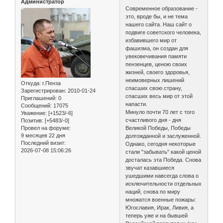
Администратор
Современное образование -
это, вроде бы, и не тема
нашего сайта. Наш сайт о
подвиге советского человека,
избавившего мир от
фашизма, он создан для
увековечивания памяти
пензенцев, ценою своих
жизней, своего здоровья,
неимоверных лишений
Откуда:
г.Пенза
спасших свою страну,
Зарегистрирован
: 2010-01-24
спасших весь мир от этой
Приглашений:
0
напасти.
Сообщений:
17075
Минуло почти 70 лет с того
Уважение:
[+1523/-6]
счастливого дня - дня
Позитив:
[+5483/-0]
Провел на форуме:
Великой Победы, Победы
9 месяцев 22 дня
долгожданной и заслуженной.
Последний визит:
Однако, сегодня некоторые
2026-07-08 15:06:26
стали "забывать" какой ценой
досталась эта Победа. Снова
звучат казавшиеся
ушедшими навсегда слова о
исключительности отдельных
наций, снова по миру
множатся военные пожары:
Югославия, Ирак, Ливия, а
теперь уже и на бывшей