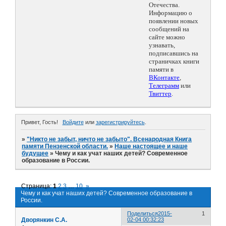
Отечества.
Информацию о
появлении новых
сообщений на
сайте можно
узнавать,
подписавшись на
страничках книги
памяти в
ВКонтакте
,
Телеграмм
или
Твиттер
.
Привет, Гость!
Войдите
или
зарегистрируйтесь
.
»
"Никто не забыт, ничто не забыто". Всенародная Книга
памяти Пензенской области.
»
Наше настоящее и наше
будущее
»
Чему и как учат наших детей? Современное
образование в России.
Страница:
1
2
3
…
10
»
Чему и как учат наших детей? Современное образование в
России.
Поделиться
2015-
1
Дворянкин С.А.
02-04 00:32:23