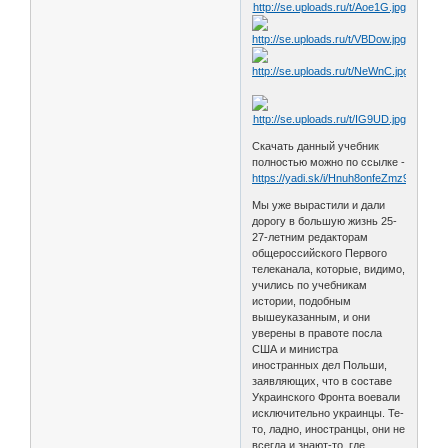
Скачать данный учебник
полностью можно по ссылке -
https://yadi.sk/i/Hnuh8onfeZmz9
Мы уже вырастили и дали
дорогу в большую жизнь 25-
27-летним редакторам
общероссийского Первого
телеканала, которые, видимо,
учились по учебникам
истории, подобным
вышеуказанным, и они
уверены в правоте посла
США и министра
иностранных дел Польши,
заявляющих, что в составе
Украинского Фронта воевали
исключительно украинцы. Те-
то, ладно, иностранцы, они не
всегда и знают-то, где