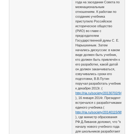
года на заседании Совета по
межнациональным
отношениям. К работам по
созданию учебника
приступило Российское
историческое общество
(РИО) во главе с
председателем
Государственной думы С. Е.
Нарышкиным. Затем
начались дискуссии: в каком
виде должен быть учебник,
кто должен быть привлечён к
его разработке, какой датой
он должен заканчиваться,
озвучивались сроки его
подготовки, В.В.Путин
поручал разработать учебник
к декабрю 2013г. (
http://ria.ru/society/20130702/94714313
), 16 января 2014г. Президент
встречался с разработчиками
единого учебника (
http://ria.ru/society/20140115/989357529
), где министр образования
РФ Д.Ливанов доложил, что "к
началу нового учебного года
для школьников разработают