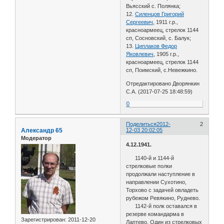
Вьясский с. Полянка;
12.
Силенцов Григорий
Сергеевич
, 1911 г.р.,
красноармеец, стрелок 1144
сп, Сосновский, с. Балук;
13.
Циплаков Федор
Яковлевич
, 1905 г.р.,
красноармеец, стрелок 1144
сп, Поимский, с.Невежкино.
Отредактировано Дворянкин
С.А. (2017-07-25 18:48:59)
0
Поделиться
2012-
2
Александр 65
12-03 20:02:05
Модератор
4.12.1941.
1140-й и 1144-й
стрелковые полки
продолжали наступление в
направлении Сухотино,
Торхово с задачей овладеть
рубежом Ревякино, Руднево.
1142-й полк оставался в
резерве командарма в
Зарегистрирован
: 2011-12-20
Лаптево. Один из стрелковых