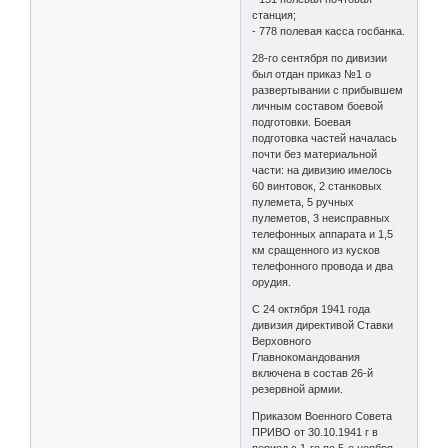
станция;
- 778 полевая касса госбанка.
28-го сентября по дивизии
был отдан приказ №1 о
развертывании с прибывшем
личным составом боевой
подготовки. Боевая
подготовка частей началась
почти без материальной
части: на дивизию имелось
60 винтовок, 2 станковых
пулемета, 5 ручных
пулеметов, 3 неисправных
телефонных аппарата и 1,5
км сращенного из кусков
телефонного провода и два
орудия.
С 24 октября 1941 года
дивизия директивой Ставки
Верховного
Главнокомандования
включена в состав 26-й
резервной армии.
Приказом Военного Совета
ПРИВО от 30.10.1941 г в
период с 1-го по 5-е ноября