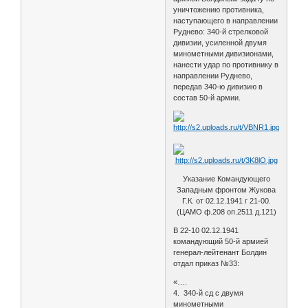
уничтожению противника,
наступающего в направлении
Руднево: 340-й стрелковой
дивизии, усиленной двумя
минометными дивизионами,
нанести удар по противнику в
направлении Руднево,
передав 340-ю дивизию в
состав 50-й армии.
Указание Командующего
Западным фронтом Жукова
Г.К. от 02.12.1941 г 21-00.
(ЦАМО ф.208 оп.2511 д.121)
В 22-10 02.12.1941
командующий 50-й армией
генерал-лейтенант Болдин
отдал приказ №33:
«….
4. 340-й сд с двумя
минометными