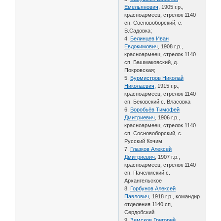
Емельянович
, 1905 г.р.,
красноармеец, стрелок 1140
сп, Сосновоборский, с.
В.Садовка;
4.
Белинцев Иван
Евдокимович
, 1908 г.р.,
красноармеец, стрелок 1140
сп, Башмаковский, д.
Покровская;
5.
Бурмистров Николай
Николаевич
, 1915 г.р.,
красноармеец, стрелок 1140
сп, Бековский с. Власовка
6.
Воробьёв Тимофей
Дмитриевич
, 1906 г.р.,
красноармеец, стрелок 1140
сп, Сосновоборский, с.
Русский Кочим
7.
Глазков Алексей
Дмитриевич
, 1907 г.р.,
красноармеец, стрелок 1140
сп, Пачелмский с.
Архангельское
8.
Горбунов Алексей
Павлович
, 1918 г.р., командир
отделения 1140 сп,
Сердобский
9.
Земсков Григорий