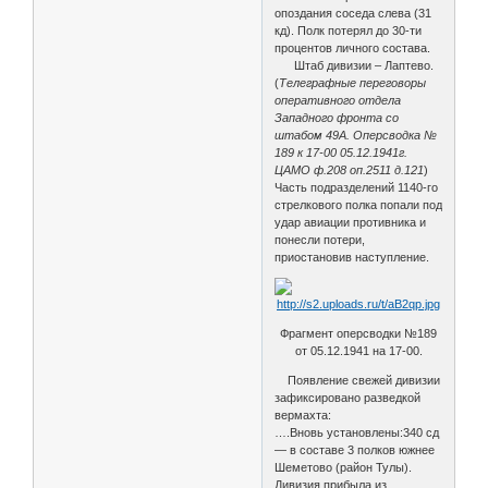
опоздания соседа слева (31
кд). Полк потерял до 30-ти
процентов личного состава.
Штаб дивизии – Лаптево.
(
Телеграфные переговоры
оперативного отдела
Западного фронта со
штабом 49А. Оперсводка №
189 к 17-00 05.12.1941г.
ЦАМО ф.208 оп.2511 д.121
)
Часть подразделений 1140-го
стрелкового полка попали под
удар авиации противника и
понесли потери,
приостановив наступление.
Фрагмент оперсводки №189
от 05.12.1941 на 17-00.
Появление свежей дивизии
зафиксировано разведкой
вермахта:
….Вновь установлены:340 сд
— в составе 3 полков южнее
Шеметово (район Тулы).
Дивизия прибыла из