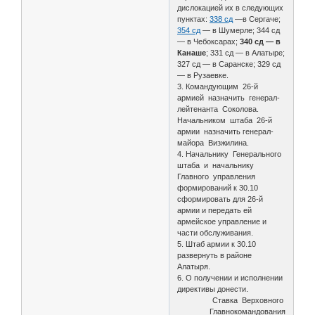
дислокацией их в следующих
пунктах:
338 сд
—в Сергаче;
354 сд
— в Шумерле; 344 сд
— в Чебоксарах;
340 сд — в
Канаше
; 331 сд — в Алатыре;
327 сд — в Саранске; 329 сд
— в Рузаевке.
3. Командующим 26-й
армией назначить генерал-
лейтенанта Соколова.
Начальником штаба 26-й
армии назначить генерал-
майора Визжилина.
4. Начальнику Генерального
штаба и начальнику
Главного управления
формирований к 30.10
сформировать для 26-й
армии и передать ей
армейское управление и
части обслуживания.
5. Штаб армии к 30.10
развернуть в районе
Алатыря.
6. О получении и исполнении
директивы донести.
Ставка Верховного
Главнокомандования