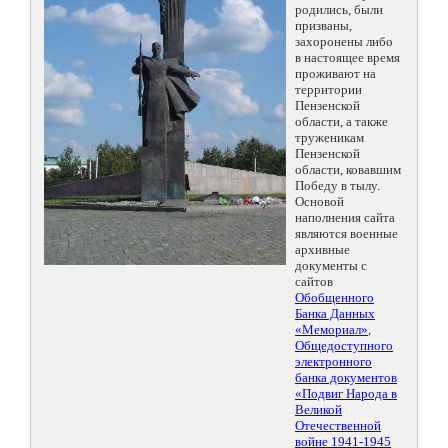
родились, были
призваны,
захоронены либо
в настоящее время
проживают на
территории
Пензенской
области, а также
труженикам
Пензенской
области, ковавшим
Победу в тылу.
Основой
наполнения сайта
являются военные
архивные
документы с
сайтов
Обобщенного
Банка Данных
«Мемориал»
,
Общедоступного
электронного
банка документов
«Подвиг Народа в
Великой
Отечественной
войне 1941-1945