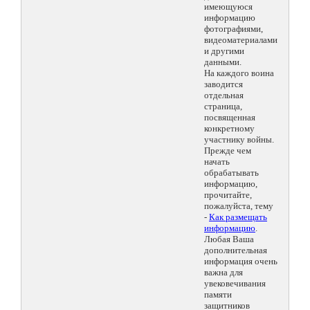
имеющуюся
информацию
фотографиями,
видеоматериалами
и другими
данными.
На каждого воина
заводится
отдельная
страница,
посвященная
конкретному
участнику войны.
Прежде чем
начать
обрабатывать
информацию,
прочитайте,
пожалуйста, тему
-
Как размещать
информацию
.
Любая Ваша
дополнительная
информация очень
важна для
увековечивания
памяти
защитников