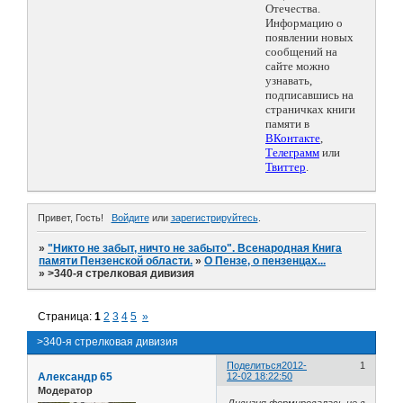
Отечества.
Информацию о
появлении новых
сообщений на
сайте можно
узнавать,
подписавшись на
страничках книги
памяти в
ВКонтакте
,
Телеграмм
или
Твиттер
.
Привет, Гость!
Войдите
или
зарегистрируйтесь
.
»
"Никто не забыт, ничто не забыто". Всенародная Книга
памяти Пензенской области.
»
О Пензе, о пензенцах...
»
>340-я стрелковая дивизия
Страница:
1
2
3
4
5
»
>340-я стрелковая дивизия
Поделиться
2012-
1
Александр 65
12-02 18:22:50
Модератор
Дивизия формировалась не в