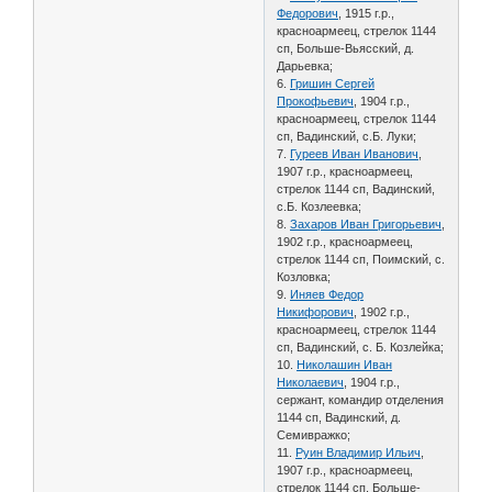
Федорович
, 1915 г.р.,
красноармеец, стрелок 1144
сп, Больше-Вьясский, д.
Дарьевка;
6.
Гришин Сергей
Прокофьевич
, 1904 г.р.,
красноармеец, стрелок 1144
сп, Вадинский, с.Б. Луки;
7.
Гуреев Иван Иванович
,
1907 г.р., красноармеец,
стрелок 1144 сп, Вадинский,
с.Б. Козлеевка;
8.
Захаров Иван Григорьевич
,
1902 г.р., красноармеец,
стрелок 1144 сп, Поимский, с.
Козловка;
9.
Иняев Федор
Никифорович
, 1902 г.р.,
красноармеец, стрелок 1144
сп, Вадинский, с. Б. Козлейка;
10.
Николашин Иван
Николаевич
, 1904 г.р.,
сержант, командир отделения
1144 сп, Вадинский, д.
Семивражко;
11.
Руин Владимир Ильич
,
1907 г.р., красноармеец,
стрелок 1144 сп, Больше-