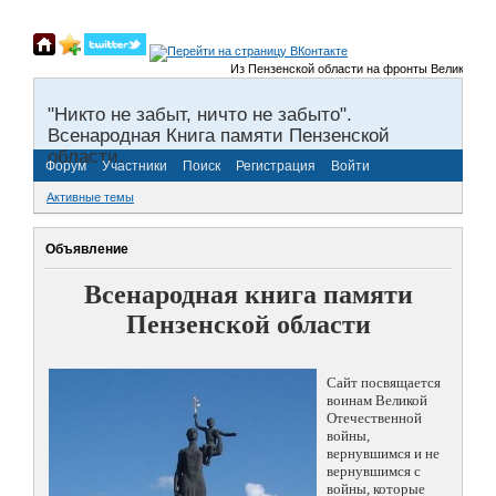
Из Пензенской области на фронты Великой Отечест
"Никто не забыт, ничто не забыто".
Всенародная Книга памяти Пензенской
области.
Форум
Участники
Поиск
Регистрация
Войти
Активные темы
Объявление
Всенародная книга памяти
Пензенской области
Сайт посвящается
воинам Великой
Отечественной
войны,
вернувшимся и не
вернувшимся с
войны, которые