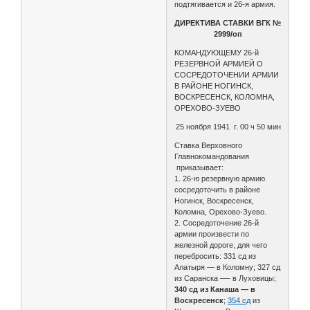
подтягивается и 26-я армия.
ДИРЕКТИВА СТАВКИ ВГК №
2999/оп
КОМАНДУЮЩЕМУ 26-й
РЕЗЕРВНОЙ АРМИЕЙ О
СОСРЕДОТОЧЕНИИ АРМИИ
В РАЙОНЕ НОГИНСК,
ВОСКРЕСЕНСК, КОЛОМНА,
ОРЕХОВО-ЗУЕВО
25 ноября 1941 г. 00 ч 50 мин
Ставка Верховного
Главнокомандования
приказывает:
1. 26-ю резервную армию
сосредоточить в районе
Ногинск, Воскресенск,
Коломна, Орехово-Зуево.
2. Сосредоточение 26-й
армии произвести по
железной дороге, для чего
перебросить: 331 сд из
Алатыря — в Коломну; 327 сд
из Саранска —- в Луховицы;
340 сд из Канаша — в
Воскресенск
;
354 сд
из