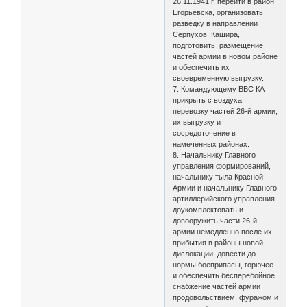
26.11.1941 г. перейти в район
Егорьевска, организовать
разведку в направлении
Серпухов, Кашира,
подготовить размещение
частей армии в новом районе
и обеспечить их
своевременную выгрузку.
7. Командующему ВВС КА
прикрыть с воздуха
перевозку частей 26-й армии,
их выгрузку и
сосредоточение в
намеченных районах.
8. Начальнику Главного
управления формирований,
начальнику тыла Красной
Армии и начальнику Главного
артиллерийского управления
доукомплектовать и
довооружить части 26-й
армии немедленно после их
прибытия в районы новой
дислокации, довести до
нормы боеприпасы, горючее
и обеспечить бесперебойное
снабжение частей армии
продовольствием, фуражом и