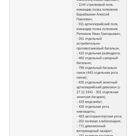
- 1144 стрелковый полк,
командир полка полковник
Барабашкин Алексей
Павлович;
- 911 артиллерийский полк,
командир полка полковник
Репников Иван Григорьевич;
- 261 отдельный
истребительно-
противотанковый батальон;
- 410 отдельная разведрота;
- 482 отдельный саперный
батальон;
- 799 отдельный батальон
связи (443 отдельная рота
связи);
- 635 отдельный зенитный
артиллерийский дивизион (с
27.12.1941 - 301 отдельная
зенитная батарея);
- 433 медсанбат;
- 426 отдельная рота
химзащиты;
- 463 автотранспортная рота;
- 202 полевая хлебопекарня;
- 771 дивизионный
ветеринарный лазарет;
- 151 полевая почтовая