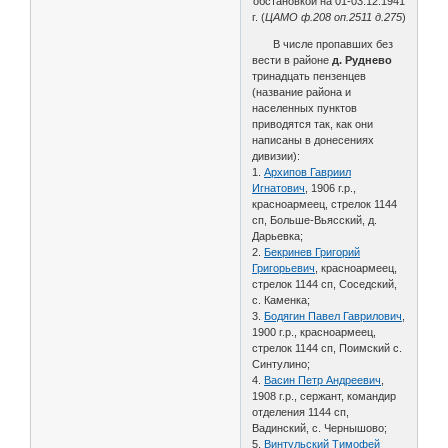
обстановкой на 01-03.12.1941
г. (
ЦАМО ф.208 оп.2511 д.275
)
В числе пропавших без
вести в районе
д. Руднево
тринадцать пензенцев
(название района и
населенных пунктов
приводятся так, как они
написаны в донесениях
дивизии):
1.
Архипов Гавриил
Игнатович
, 1906 г.р.,
красноармеец, стрелок 1144
сп, Больше-Вьясский, д.
Дарьевка;
2.
Бекринев Григорий
Григорьевич
, красноармеец,
стрелок 1144 сп, Соседский,
с. Каменка;
3.
Бодягин Павел Гаврилович
,
1900 г.р., красноармеец,
стрелок 1144 сп, Поимский с.
Синтулино;
4.
Васин Петр Андреевич
,
1908 г.р., сержант, командир
отделения 1144 сп,
Вадинский, с. Чернышово;
5.
Винтульский Тимофей