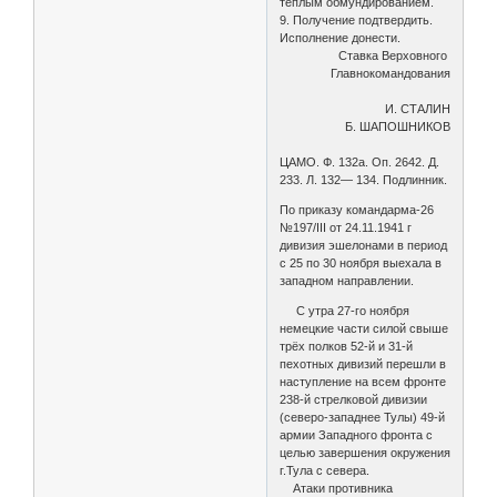
теплым обмундированием.
9. Получение подтвердить.
Исполнение донести.
Ставка Верховного
Главнокомандования
И. СТАЛИН
Б. ШАПОШНИКОВ
ЦАМО. Ф. 132а. Оп. 2642. Д.
233. Л. 132— 134. Подлинник.
По приказу командарма-26
№197/III от 24.11.1941 г
дивизия эшелонами в период
с 25 по 30 ноября выехала в
западном направлении.
С утра 27-го ноября
немецкие части силой свыше
трёх полков 52-й и 31-й
пехотных дивизий перешли в
наступление на всем фронте
238-й стрелковой дивизии
(северо-западнее Тулы) 49-й
армии Западного фронта с
целью завершения окружения
г.Тула с севера.
Атаки противника