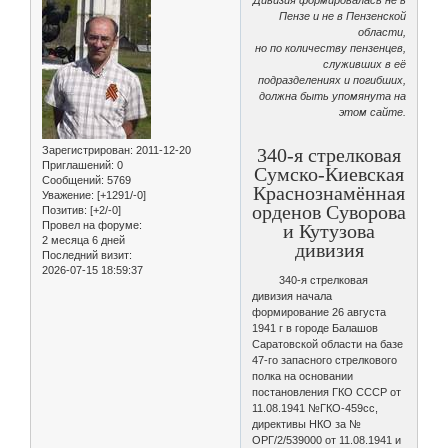
Пензе и не в Пензенской
области,
но по количеству пензенцев,
служивших в её
подразделениях и погибших,
должна быть упомянута на
этом сайте.
Зарегистрирован
: 2011-12-20
340-я стрелковая
Приглашений:
0
Сумско-Киевская
Сообщений:
5769
Краснознамённая
Уважение:
[+1291/-0]
орденов Суворова
Позитив:
[+2/-0]
Провел на форуме:
и Кутузова
2 месяца 6 дней
дивизия
Последний визит:
2026-07-15 18:59:37
340-я стрелковая
дивизия начала
формирование 26 августа
1941 г в городе Балашов
Саратовской области на базе
47-го запасного стрелкового
полка на основании
постановления ГКО СССР от
11.08.1941 №ГКО-459сс,
директивы НКО за №
ОРГ/2/539000 от 11.08.1941 и