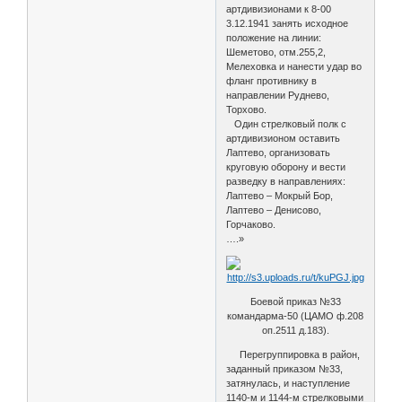
артдивизионами к 8-00
3.12.1941 занять исходное
положение на линии:
Шеметово, отм.255,2,
Мелеховка и нанести удар во
фланг противнику в
направлении Руднево,
Торхово.
Один стрелковый полк с
артдивизионом оставить
Лаптево, организовать
круговую оборону и вести
разведку в направлениях:
Лаптево – Мокрый Бор,
Лаптево – Денисово,
Горчаково.
….»
Боевой приказ №33
командарма-50 (ЦАМО ф.208
оп.2511 д.183).
Перегруппировка в район,
заданный приказом №33,
затянулась, и наступление
1140-м и 1144-м стрелковыми