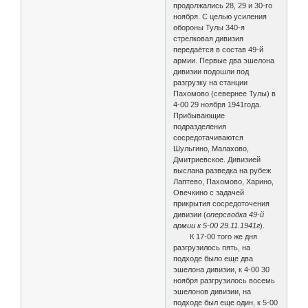
продолжались 28, 29 и 30-го
ноября. С целью усиления
обороны Тулы 340-я
стрелковая дивизия
передаётся в состав 49-й
армии. Первые два эшелона
дивизии подошли под
разгрузку на станции
Пахомово (севернее Тулы) в
4-00 29 ноября 1941года.
Прибывающие
подразделения
сосредотачиваются
Шульгино, Малахово,
Дмитриевское. Дивизией
выслана разведка на рубеж
Лаптево, Пахомово, Харино,
Овечкино с задачей
прикрытия сосредоточения
дивизии (
оперсводка 49-й
армии к 5-00 29.11.1941г
).
К 17-00 того же дня
разгрузилось пять, на
подходе было еще два
эшелона дивизии, к 4-00 30
ноября разгрузилось восемь
эшелонов дивизии, на
подходе был еще один, к 5-00