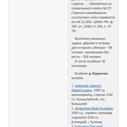
Саратов….. (
Извлечение из
оперативной сводки №172
Главного командования
сухопутных войск вермахта
от 04.12.1941. ЦАМО РФ, ф.
500, оп. 12462, д. 539, л. 70-
74
)
Выполняя указанные
задачи, дивизия в течение
дня потеряла: убитыми – 88
человек, пропавшими без
вести – 339 человек.
В числе погибших 46
пензенцев.
В районе
д. Бараново
погибли:
1.
Алексеев Харитон
Лаврентьевич
, 1900 г.р.,
красноармеец, стрелок 1140
сп, Колышлейский, пос.
Колышлей;
2.
Андреянов Иван Егорович
,
1903 г.р., сержант, командир
отделения 1140 сп,
Кузнецкий, г. Кузнецк;
3.
Бабушкин Василий