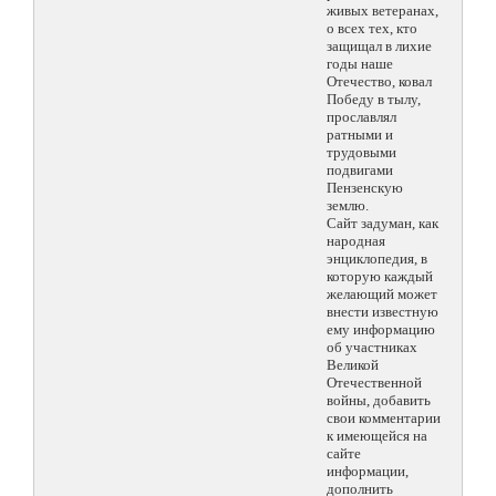
живых ветеранах,
о всех тех, кто
защищал в лихие
годы наше
Отечество, ковал
Победу в тылу,
прославлял
ратными и
трудовыми
подвигами
Пензенскую
землю.
Сайт задуман, как
народная
энциклопедия, в
которую каждый
желающий может
внести известную
ему информацию
об участниках
Великой
Отечественной
войны, добавить
свои комментарии
к имеющейся на
сайте
информации,
дополнить