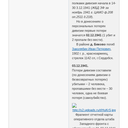
полками дивизия начала в 14-
30 3.12.1941 (
ЖБД ЗФ за
ноябрь 1941 г. ЦАМО ф.208
оп.2511 д.218
).
Но в донесениях о
персональных потерях
дивизии первые потери
значатся
02.12.1941
(1 убит и
2 пропали без вести).
В районе
д. Бяково
погиб
Заколябин Иван Петрович
,
1902 г. р., красноармеец,
стрелок 1142 сп, г.Сердобск.
03.12.1941.
Потери дивизии составили
(по донесениям дивизии о
безвозвратных потерях)
убитыми – 2 человека,
пропавшими без вести – 30
человек, одна не боевая
потеря (самоубийство).
Фрагмент отчетной карты
оперативного отдела штаба
Западного фронта с