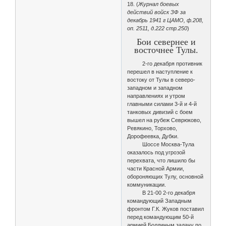
18. (
Журнал боевых
действий войск ЗФ за
декабрь 1941 г ЦАМО, ф.208,
оп. 2511, д.222 стр.250
)
Бои севернее и
восточнее Тулы.
2-го декабря противник
перешел в наступление к
востоку от Тулы в северо-
западном и западном
направлениях и утром
главными силами 3-й и 4-й
танковых дивизий с боем
вышел на рубеж Севрюково,
Ревякино, Торхово,
Дорофеевка, Дубки.
Шоссе Москва-Тула
оказалось под угрозой
перехвата, что лишило бы
части Красной Армии,
обороняющих Тулу, основной
коммуникации.
В 21-00 2-го декабря
командующий Западным
фронтом Г.К. Жуков поставил
перед командующим 50-й
армией Болдиным задачу по