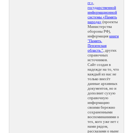
гг.»
,
государственной
информационной
системы «Память
народа»
(проекты
Министерства
обороны РФ),
информация
книги
"Память.
Пензенская
область."
, других
справочных
источников.
Сайт создан в
надежде на то, что
каждый из нас не
только внесёт
данные архивных
документов, но и
дополнит сухую
справочную
информацию
своими бережно
сохраненными
воспоминаниями о
тех, кого уже нет с
нами рядом,
рассказами о ныне