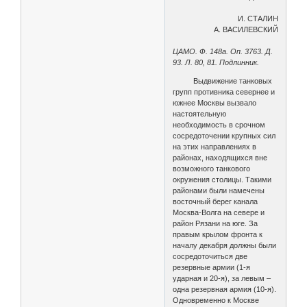
И. СТАЛИН
А. ВАСИЛЕВСКИЙ
ЦАМО. Ф. 148а. Оп. 3763. Д.
93. Л. 80, 81. Подлинник.
Выдвижение танковых
групп противника севернее и
южнее Москвы вызвало
настоятельную
необходимость в срочном
сосредоточении крупных сил
на этих направлениях в
районах, находящихся вне
возможного танкового
окружения столицы. Такими
районами были намечены
восточный берег канала
Москва-Волга на севере и
район Рязани на юге. За
правым крылом фронта к
началу декабря должны были
сосредоточиться две
резервные армии (1-я
ударная и 20-я), за левым –
одна резервная армия (10-я).
Одновременно к Москве