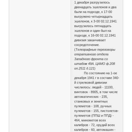
1 декабря разгрузилось
двенадцать эшелонов и два
были на подходе, к 17-00
выгружено четырнадцать
эшелонов, к 3-00 02.12.1941
выгрузилось пятнадцать
эшелонов и один был на
подходе, к 16-00 02.12.1941
дивизия заканчивает
сосредоточение.
(
Телеграфные переговоры
оперативного отдела
Западного фронта со
штабом 49А. ЦАМО ф.208
оп.2511 д.121
)
По состоянию на 1-ое
декабря 1941 г в составе 340-
й стрелковой дивизии
числилось: людей - 11100,
винтовок - 8905, в том числе
автоматических - 235,
станковых и зенитных
пулеметов - 108, ручных
пулеметов - 155, пистолетов-
пулеметов (ППШ и ППД) -
464, минометов всех
калибров - 72, орудий всех
калибров - 60, автомашин -