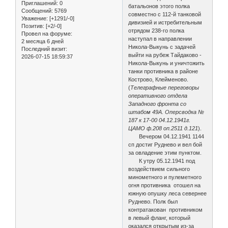
Приглашений:
0
батальонов этого полка
Сообщений:
5769
совместно с 112-й танковой
Уважение:
[+1291/-0]
дивизией и истребительным
Позитив:
[+2/-0]
отрядом 238-го полка
Провел на форуме:
наступал в направлении
2 месяца 6 дней
Никола-Выкунь с задачей
Последний визит:
выйти на рубеж Тайдаково -
2026-07-15 18:59:37
Никола-Выкунь и уничтожить
танки противника в районе
Кострово, Клейменово.
(
Телеграфные переговоры
оперативного отдела
Западного фронта со
штабом 49А. Оперсводка №
187 к 17-00 04.12.1941г.
ЦАМО ф.208 оп.2511 д.121
).
Вечером 04.12.1941 1144
сп достиг Руднево и вел бой
за овладение этим пунктом.
К утру 05.12.1941 под
воздействием сильного
минометного и пулеметного
огня противника отошел на
южную опушку леса севернее
Руднево. Полк был
контратакован противником
в левый фланг, который
оказался открытым из-за