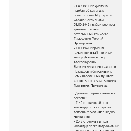
21.09.1941 г в дивизию
прибыл её командир,
подполковник Мартиросян
Саркис Согомонович.
25.09.1941 прибыл военком
дивизии старший
батальонный комиссар
Тимошенко Георгий
Прохорович.
27.09.1941 г прибыл
начальник штаба дивизии
майор Дьяконов Петр
Александрович.
Дивизия дислоцировалась в
г.Балашов и ближайших к
нему населенных пунктах:
Хопер, Б. Грязнуха, В.Мелик,
Тростянка, Пинеровка.
Дивизия формировалась в
составе:
- 1140 стрелковый полк,
командир полка старший
лейтенант Малышев Федор
Николаевич;
- 1142 стрелковый полк,
командир полка подполковник
Смолянец Савва Карпович;