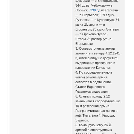
Шумерли — в Виноградово;
344 сд из Чебоксар — в
Ногинск;
338 сд
из Сергача
— в Егорьевск; 329 сд из
Рузаевки — в Куровскую; 74
кд из Шумерли — в
Егорьевск; 73 кд из Алатыря
— в Орехово-Зуево.
Штарм 26 развернуть в
Егорьевске.
3. Сосредоточение армии
закончить к вечеру 4.12.1941
г., имея в виду не допустить
выдвижения противника в
направлении Коломны.
4. По сосредоточению в
новом районе армия
остается в подчинении
Ставки Верховного
Главнокомандования.
5. Слева к исходу 2.12
заканчивает сосредоточение
10-я резервная армия.
Разграничительная линия с
ней: Тума, (иск.) Криуша,
Зарайск.
6. Командующему 26-й
армией с опергруппой к