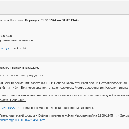
ск в Карелии. Период с 01.06.1944 по 31.07.1944 г.
перация
упательная операция
tvertyy
… v-karelii/
ился с темами в разделе.
есто захоронения прадедушки.
. Место рождения: Казахская ССР, Северо-Казахстанская обл., г. Петропавловск, 300 
ыбытия: убит. Воинское звание: гв. красноармеец. Место захоронения: Карело-Финска
шёл. Единственное что нашёл, это описание в какой-то статье, что рядом есть оз
йста! Спасибо!!!!
UCVHo1tS2vo7
- примерное место, где была деревня Мюлюселькя.
Генеалогический форум » Войны и военные » 2-ая Мировая война 1939-1945 гг. » Захор
//forum.vgd.ru/111/164854/20.htm