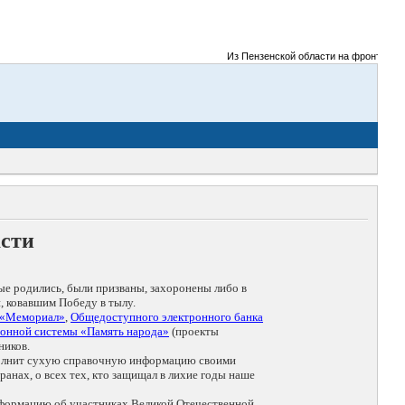
Из Пензенской области на фронты Великой
асти
ые родились, были призваны, захоронены либо в
, ковавшим Победу в тылу.
 «Мемориал»
,
Общедоступного электронного банка
онной системы «Память народа»
(проекты
ников.
дополнит сухую справочную информацию своими
анах, о всех тех, кто защищал в лихие годы наше
нформацию об участниках Великой Отечественной