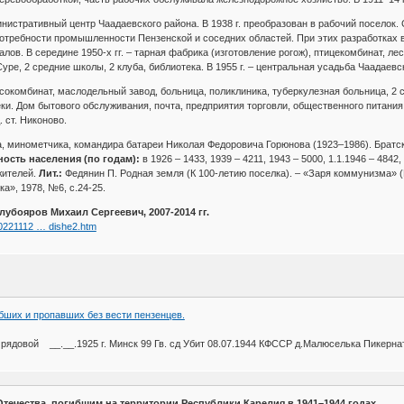
министративный центр Чаадаевского района. В 1938 г. преобразован в рабочий поселок. 
отребности промышленности Пензенской и соседних областей. При этих разработках 
лов. В середине 1950-х гг. – тарная фабрика (изготовление рогож), птицекомбинат, л
Суре, 2 средние школы, 2 клуба, библиотека. В 1955 г. – центральная усадьба Чаадаевс
ясокомбинат, маслодельный завод, больница, поликлиника, туберкулезная больница, 2 с
и. Дом бытового обслуживания, почта, предприятия торговли, общественного питания. 
. ст. Никоново.
, минометчика, командира батареи Николая Федоровича Горюнова (1923–1986). Братск
ость населения (по годам):
в 1926 – 1433, 1939 – 4211, 1943 – 5000, 1.1.1946 – 4842,
жителей.
Лит.:
Федянин П. Родная земля (К 100-летию поселка). – «Заря коммунизма» (Г
а», 1978, №6, с.24-25.
убояров Михаил Сергеевич, 2007-2014 гг.
00221112 … dishe2.htm
бших и пропавших без вести пензенцев.
ядовой __.__.1925 г. Минск 99 Гв. сд Убит 08.07.1944 КФССР д.Малюселька Пикернат
течества, погибшим на территории Республики Карелия в 1941–1944 годах