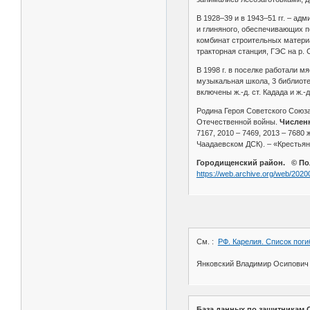
В 1928–39 и в 1943–51 гг. – ад
и глиняного, обеспечивающих п
комбинат строительных материа
тракторная станция, ГЭС на р. 
В 1998 г. в поселке работали м
музыкальная школа, 3 библиотек
включены ж.-д. ст. Кадада и ж.-д
Родина Героя Советского Союза
Отечественной войны.
Численн
7167, 2010 – 7469, 2013 – 7680 
Чаадаевском ДСК). – «Крестьянк
Городищенский район. © Пол
https://web.archive.org/web/202
См. :
РФ. Карелия. Список поги
Янковский Владимир Осипович р
База данных по защитникам О