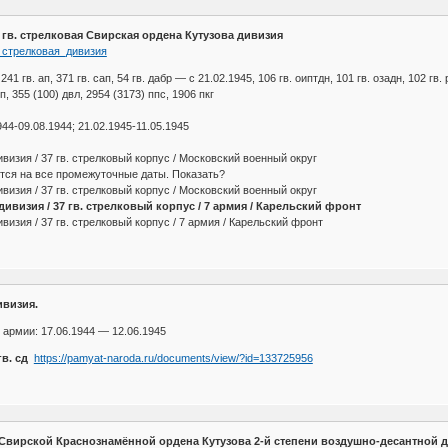
9 гв. стрелковая Свирская ордена Кутузова дивизия
в._стрелковая_дивизия
, 241 гв. ап, 371 гв. сап, 54 гв. дабр — с 21.02.1945, 106 гв. оиптдн, 101 гв. озадн, 102 гв.
п, 355 (100) двл, 2954 (3173) ппс, 1906 пкг
44-09.08.1944; 21.02.1945-11.05.1945
ивизия / 37 гв. стрелковый корпус / Московский военный округ
ся на все промежуточные даты. Показать?
ивизия / 37 гв. стрелковый корпус / Московский военный округ
 дивизия / 37 гв. стрелковый корпус / 7 армия / Карельский фронт
визия / 37 гв. стрелковый корпус / 7 армия / Карельский фронт
ивизия.
армии: 17.06.1944 — 12.06.1945
в. сд
https://pamyat-naroda.ru/documents/view/?id=133725956
 Свирской Краснознамённой ордена Кутузова 2-й степени воздушно-десантной д