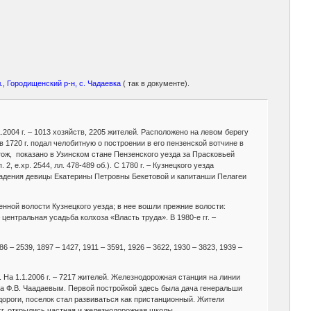
., Городищенский р-н, с. Чадаевка
( так в документе).
.2004 г. – 1013 хозяйств, 2205 жителей. Расположено на левом берегу
 1720 г. подал челобитную о построении в его пензенской вотчине в
тож, показано в Узинском стане Пензенского уезда за Прасковьей
е.хр. 2544, лл. 478-489 об.). С 1780 г. – Кузнецкого уезда
 владения девицы Екатерины Петровны Бекетовой и капитанши Пелагеи
ненной волости Кузнецкого уезда; в нее вошли прежние волости:
центральная усадьба колхоза «Власть труда». В 1980-е гг. –
86 – 2539, 1897 – 1427, 1911 – 3591, 1926 – 3622, 1930 – 3823, 1939 –
 На 1.1.2006 г. – 7217 жителей. Железнодорожная станция на линии
ека Ф.В. Чаадаевым. Первой постройкой здесь была дача генеральши
 дороги, поселок стал развиваться как пристанционный. Жители
гг. открылись частная и железнодорожная школы.