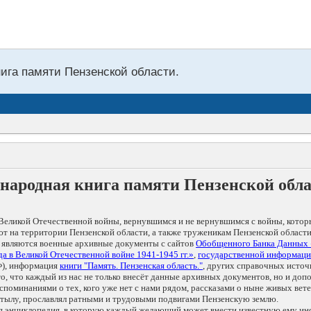
нига памяти Пензенской области.
народная книга памяти Пензенской обл
Великой Отечественной войны, вернувшимся и не вернувшимся с войны, котор
т на территории Пензенской области, а также труженикам Пензенской области
 являются военные архивные документы с сайтов
Обобщенного Банка Данных
а в Великой Отечественной войне 1941-1945 гг.»
,
государственной информаци
), информация
книги "Память. Пензенская область."
, других справочных источ
 то, что каждый из нас не только внесёт данные архивных документов, но и 
оминаниями о тех, кого уже нет с нами рядом, рассказами о ныне живых ветер
в тылу, прославлял ратными и трудовыми подвигами Пензенскую землю.
ая энциклопедия, в которую каждый желающий может внести известную ему и