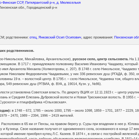
о-Финская ССР, Питкярантский р-н, д. Мюлюселькя
ензенская обл., Городищенский р-н
СМ; родственники:
отец, Янковский Осип Осипович
, адрес проживания:
Пензенская обл
ших родственников.
ро-Никольское, Михайловка, Архангельское),
русское село, центр сельсовета.
На 1.1
омещиком. В 1717 г. принадлежало полковнику Василию Ивановичу Чаадаеву, который в
 имя Архангела Михаила (Холмогоровы, с. 207). В 1748 г. село Никольское, Чаадаево 
ом Николаем Федоровичем Чаадаевыми, у них 336 ревизских душ (РГАДА, ф. 350, оп. 2, 
оловины 19 в. – волостной центр. В 1795 г. – село Никольское, Чедаевка тож, общего
а, 549 ревизских душ (РГВИА, ф. ВУА, д. 19014, Кузн. у., №86).
волости установлена Советская власть. По декрету ВЦИК от 12.11.1923 г. – центр укруп
ань и Средняя Елюзань Дубровской волости и Новая Трескинская волость. В 1955 г. – 
«Сурского» и птицефабрика «Ольховская».
одам):
в 1748 – 672, 1785 – около 1000, 1795 – около 1098, 1859 – 1701, 1877 – 2229, 18
 1979 – 2470, 1989 – 2394, 1996 – 2419 жителей.
 Расположен в 65 км от Пензы, на правом берегу р. Суры при впадении в нее р. Юлова.
зу и Кузнецк. Свое название получил от одноименного села, основанного в конце 17 в
которой имение приобрел купец Л.С. Казеев. В 1874 г., в связи с постройкой железной
еревообработкой, часть рабочих обслуживала железнодорожное хозяйство. В 1911–14 