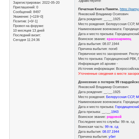
Здравствуйте!
Зарегистрирован
: 2022-05-20
Приглашений:
0
Печатная Книга Памяти.
https://pam
Сообщений:
8497
Янковский Владимир Осипович
Уважение:
[+119/-0]
Дата рождения: __.__.1925
Позитив:
[+0/-1]
Место рождения: Белорусская ССР, Ми
Провел на форуме:
Наименование военкомата: Городищен
10 месяцев 13 дней
Дата и место призыва: Городищенский
Последний визит:
Воинское звание:
красноармеец
Сегодня 11:24:36
Дата выбытия: 08.07.1944
Причина выбытия: погиб
Первичное место захоронения: Респу
Место призыва: Городищенский РВК, П
Информация об архиве -
Источник информации: Всероссийская
Уточненные сведения о месте захоро
Донесение о потерях 99 гвардейск
Янковский Владимир Осипович
Дата рождения: __.__.1925
Место рождения:
Белорусская ССР, Ми
Наименование военкомата: Городищен
Дата и место призыва:
Городищенский 
Дата призыва: __.__.
1943
Воинское звание:
рядовой
Последнее место службы: 99 гв. сд
Воинская часть:
99 гв. сд
Дата выбытия:
08.07.1944
Причина выбытия:
убит