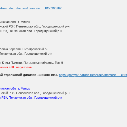
yat-naroda.ru/heroes/memoria … 1050306762
:
нская обл., г. Минск
ский РВК, Пензенская обл., Городищенский р-н
 РВК, Пензенская обл., Городищенский р-н
блика Карелия, Питкярантский р-н
ензенская обл., Городищенский р-н
 Книга Памяти. Пензенская область. Том 9
нения в КП не указаны.
ой стрелковой дивизии 13 июля 1944.
https://pamyat-naroda.ru/heroes/memoria … e66
нская обл., г. Минск
ский РВК, Пензенская обл., Городищенский р-н
РВК, Пензенская обл., Городищенский р-н