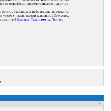
цию фотографиями, видеоматериалами и другими
ем начать обрабатывать информацию, прочитайте,
я увековечивания памяти защитников Отечества.
и памяти в
ВКонтакте
,
Телеграмм
или
Твиттер
.
ч
1