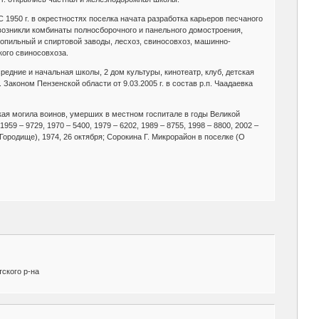
С 1950 г. в окрестностях поселка начата разработка карьеров песчаного
возникли комбинаты полносборочного и панельного домостроения,
есопильный и спиртовой заводы, лесхоз, свиносовхоз, машинно-
кого свиносовхоза.
редние и начальная школы, 2 дом культуры, кинотеатр, клуб, детская
Законом Пензенской области от 9.03.2005 г. в состав р.п. Чаадаевка
ая могила воинов, умерших в местном госпитале в годы Великой
 1959 – 9729, 1970 – 5400, 1979 – 6202, 1989 – 8755, 1998 – 8800, 2002 –
ородище), 1974, 26 октября; Сорокина Г. Микрорайон в поселке (О
ского р-на