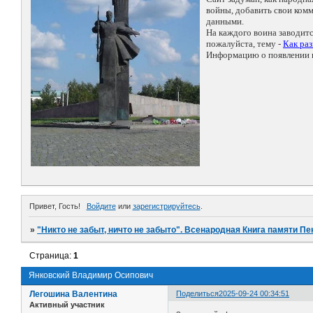
войны, добавить свои ко
данными.
На каждого воина заводит
пожалуйста, тему -
Как ра
Информацию о появлении н
Привет, Гость!
Войдите
или
зарегистрируйтесь
.
»
"Никто не забыт, ничто не забыто". Всенародная Книга памяти Пе
Страница:
1
Янковский Владимир Осипович
Легошина Валентина
Поделиться
2025-09-24 00:34:51
Активный участник