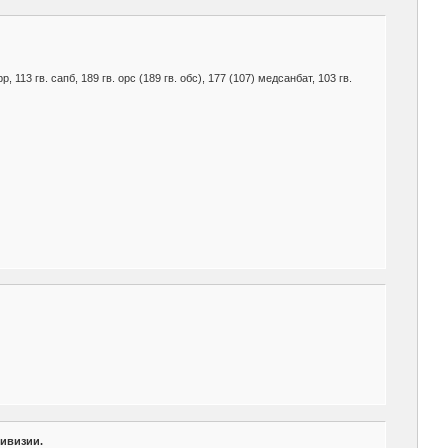
 рр, 113 гв. сапб, 189 гв. орс (189 гв. обс), 177 (107) медсанбат, 103 гв.
ивизии.