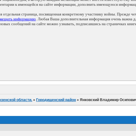
мментарии к имеющейся на сайте информации, дополнить имеющуюся информа
ся отдельная страница, посвященная конкретному участнику войны. Прежде ч
змещать информацию
. Любая Ваша дополнительная информация очень важна дл
овых сообщений на сайте можно узнавать, подписавшись на страничках книг
нзенской области.
»
Городищенский район
»
Янковский Владимир Осипови