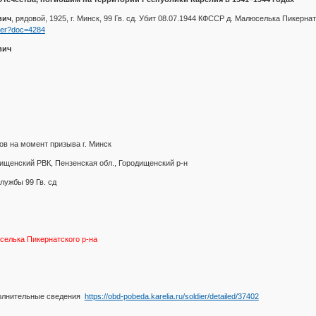
вич
, рядовой, 1925, г. Минск, 99 Гв. сд. Убит 08.07.1944 КФССР д. Малюселька Пикерна
dier?doc=4284
вич
в на момент призыва г. Минск
ищенский РВК, Пензенская обл., Городищенский р-н
лужбы 99 Гв. сд
елька Пикернатского р-на
лнительные сведения
https://obd-pobeda.karelia.ru/soldier/detailed/37402