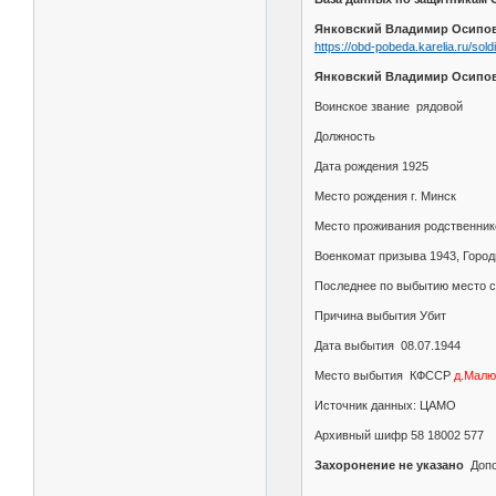
Янковский Владимир Осипо
https://obd-pobeda.karelia.ru/sol
Янковский Владимир Осипо
Воинское звание рядовой
Должность
Дата рождения 1925
Место рождения г. Минск
Место проживания родственнико
Военкомат призыва 1943, Город
Последнее по выбытию место с
Причина выбытия Убит
Дата выбытия 08.07.1944
Место выбытия КФССР
д.Малюс
Источник данных: ЦАМО
Архивный шифр 58 18002 577
Захоронение не указано
Допо