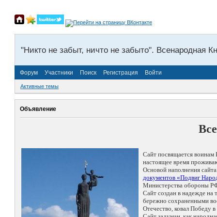
"Никто не забыт, ничто не забыто". Всенародная К
Форум
Участники
Поиск
Регистрация
Войти
Активные темы
Объявление
Все
Сайт посвящается воинам 
настоящее время проживаю
Основой наполнения сайта
документов «Подвиг Народ
Министерства обороны РФ
Сайт создан в надежде на
бережно сохраненными восп
Отечество, ковал Победу 
Сайт задуман, как народн