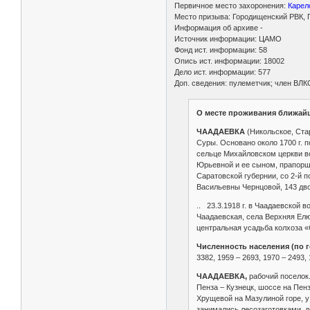
Первичное место захоронения:
Карел
Место призыва: Городищенский РВК, П
Информация об архиве -
Источник информации: ЦАМО
Фонд ист. информации: 58
Опись ист. информации: 18002
Дело ист. информации: 577
Доп. сведения: пулеметчик; член ВЛК
О месте проживания ближай
ЧААДАЕВКА
(Никольское, Ста
Суры. Основано около 1700 г. п
сельце Михайловском церкви во
Юрьевной и ее сыном, прапорщик
Саратовской губернии, со 2-й п
Васильевны Чернцовой, 143 двор
.. 23.3.1918 г. в Чаадаевской 
Чаадаевская, села Верхняя Елюз
центральная усадьба колхоза 
Численность населения (по г
3382, 1959 – 2693, 1970 – 2493,
ЧААДАЕВКА,
рабочий поселок.
Пенза – Кузнецк, шоссе на Пен
Хрущевой на Мазулиной горе, у 
занимались лесозаготовками, д