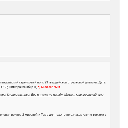
гвардейский стрелковый полк 99 гвардейской стрелковой дивизии. Дата
я ССР, Питкярантский р-н,
д. Мюлюселькя
еро: Кяснясельярви. Его я тоже не нашёл. Может кто местный, или
онения воинов 2 мировой » Тема для тех,кто не ознакомился с темами в