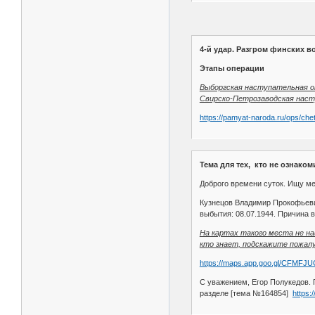
4-й удар. Разгром финских вой
Этапы операции
Выборгская наступательная о
Свирско-Петрозаводская наст
https://pamyat-naroda.ru/ops/che
Тема для тех, кто не ознаком
Доброго времени суток. Ищу м
Кузнецов Владимир Прокофьевич
выбытия: 08.07.1944. Причина в
На картах такого места не на
кто знает, подскажите пожалу
https://maps.app.goo.gl/CFMFJ
С уважением, Егор Полукедов. 
разделе [тема №164854]
https: