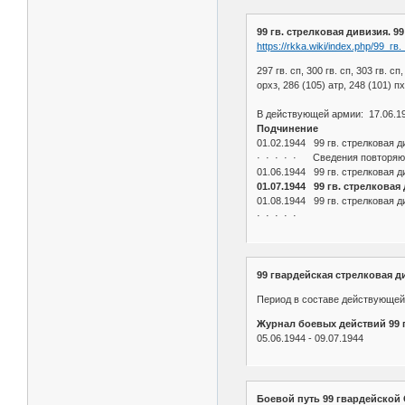
99 гв. стрелковая дивизия. 9
https://rkka.wiki/index.php/99_г
297 гв. сп, 300 гв. сп, 303 гв. сп
орхз, 286 (105) атр, 248 (101) пх
В действующей армии: 17.06.19
Подчинение
01.02.1944 99 гв. стрелковая д
· · · · · Сведения повторяют
01.06.1944 99 гв. стрелковая д
01.07.1944 99 гв. стрелковая
01.08.1944 99 гв. стрелковая ди
· · · · ·
99 гвардейская стрелковая д
Период в составе действующей 
Журнал боевых действий 99 г
05.06.1944 - 09.07.1944
Боевой путь 99 гвардейской