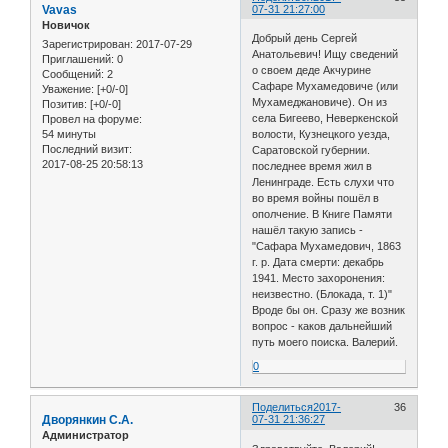
Vavas
07-31 21:27:00
Новичок
Добрый день Сергей
Зарегистрирован
: 2017-07-29
Анатольевич! Ищу сведений
Приглашений:
0
о своем деде Акчурине
Сообщений:
2
Сафаре Мухамедовиче (или
Уважение:
[+0/-0]
Мухамеджановиче). Он из
Позитив:
[+0/-0]
села Бигеево, Неверкенской
Провел на форуме:
54 минуты
волости, Кузнецкого уезда,
Последний визит:
Саратовской губернии.
2017-08-25 20:58:13
последнее время жил в
Ленинграде. Есть слухи что
во время войны пошёл в
ополчение. В Книге Памяти
нашёл такую запись -
"Сафара Мухамедович, 1863
г. р. Дата смерти: декабрь
1941. Место захоронения:
неизвестно. (Блокада, т. 1)"
Вроде бы он. Сразу же возник
вопрос - каков дальнейший
путь моего поиска. Валерий.
0
Поделиться
2017-
36
Дворянкин С.А.
07-31 21:36:27
Администратор