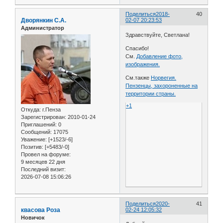
Поделиться
2018-
40
Дворянкин С.А.
02-07 20:23:53
Администратор
Здравствуйте, Светлана!
Спасибо!
См.
Добавление фото,
изображения.
См.также
Норвегия.
Пензенцы, захороненные на
территории страны.
+1
Откуда:
г.Пенза
Зарегистрирован
: 2010-01-24
Приглашений:
0
Сообщений:
17075
Уважение:
[+1523/-6]
Позитив:
[+5483/-0]
Провел на форуме:
9 месяцев 22 дня
Последний визит:
2026-07-08 15:06:26
Поделиться
2020-
41
квасова Роза
02-24 12:05:32
Новичок