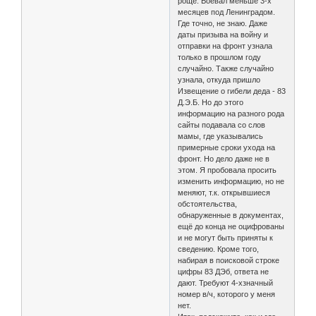
роще. Воевал меньше 3-х
месяцев под Ленинградом.
Где точно, не знаю. Даже
даты призыва на войну и
отправки на фронт узнала
только в прошлом году
случайно. Также случайно
узнала, откуда пришло
Извещение о гибели деда - 83
Д.Э.Б. Но до этого
информацию на разного рода
сайты подавала со слов
мамы, где указывались
примерные сроки ухода на
фронт. Но дело даже не в
этом. Я пробовала просить
изменить информацию, но не
меняют, т.к. открывшиеся
обстоятельства,
обнаруженные в документах,
ещё до конца не оцифрованы
и не могут быть приняты к
сведению. Кроме того,
набирая в поисковой строке
цифры 83 ДЭб, ответа не
дают. Требуют 4-хзначный
номер в/ч, которого у меня
нет.