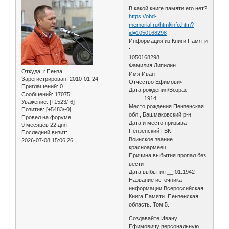
В какой книге памяти его нет?
https://obd-
memorial.ru/html/info.htm?
id=1050168298
:
Информация из Книги Памяти
:
1050168298
Фамилия Липилин
Откуда:
г.Пенза
Имя Иван
Зарегистрирован
: 2010-01-24
Отчество Ефимович
Приглашений:
0
Дата рождения/Возраст
Сообщений:
17075
__.__.1914
Уважение:
[+1523/-6]
Место рождения Пензенская
Позитив:
[+5483/-0]
обл., Башмаковский р-н
Провел на форуме:
Дата и место призыва
9 месяцев 22 дня
Пензенский ГВК
Последний визит:
Воинское звание
2026-07-08 15:06:26
красноармеец
Причина выбытия пропал без
вести
Дата выбытия __.01.1942
Название источника
информации Всероссийская
Книга Памяти. Пензенская
область. Том 5.
Создавайте Ивану
Ефимовичу персональную