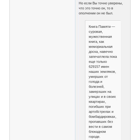
Но если Вы точно уверены,
что это точно он, то в
ополчении он не был.
Книга Памяти —
суровая,
мужественная
книга, как
мемориальная
доска, навечно
запечатлела пока
еще только
629157 имен
наших земляков,
умерших от
голода и
болезней,
замерзших на
улицах и в своих
квартирах,
погибших при
артобстрелах и
бомбардировках,
пропавших без
вести в самом
блокадном
городе.