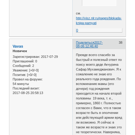
см.
http://visz.nlr.ru/pages/blokada-
kniga-pamyati
0
Поделиться
2017-
38
Vavas
08-06 12:46:40
Новичок
Прежде всего спасибо за
Зарегистрирован
: 2017-07-29
быстрый и полезный ответ по
Приглашений:
0
поису моего деде Акчурина
Сообщений:
2
Сафар.Мухамеджанович. Я к
Уважение:
[+0/-0]
сожалению не знаю его
Позитив:
[+0/-0]
реального года рождения. По
Провел на форуме:
54 минуты
вспоминанию мамы (его
Последний визит:
дочери) год рождения
2017-08-25 20:58:13
приходится на начало второй
половины 19 века, т. е.,
примерно, 1860 г. Полностью
согласен с Вами, что в таком
возрасте быть в ополчении
или действующей армии вряд
ли возможно. Я сейчас в
таком же возрасте и знаю это
не теоретически. Наверняка,