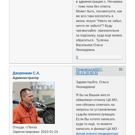
в администрацию с. Нечаевка
- тоже пока без ответа.
Может быть, посоветуете, как
же все-таки воплотить в
жизнь лозунг "Никто не забыт,
ничто не забыто"? Буду
чрезвычайно признательна
за подсказку, куда еще можно
обратиться. Тулячка
Васильева Ольга
Леонидовна.
0
Поделиться
2017-
33
Дворянкин С.А.
05-21 20:40:32
Администратор
Здравствуйте, Ольга
Леонидовна!
Я бы на Вашем месте
обжаловал отписку ЦА МО,
они обязаны отвечать на
запросы по установлению
судьбы военнослужащих.
Если Вы хотите написать
куда-то ещё, то можете
Откуда:
г.Пенза
написать в филиал ЦА МО -
Зарегистрирован
: 2010-01-24
Архив военно-медицинских