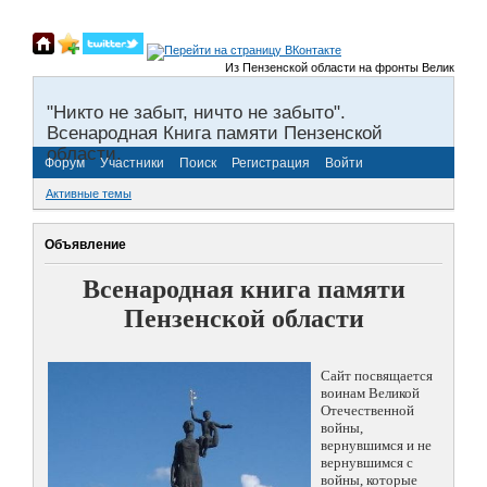
Из Пензенской области на фронты Великой Отечеств
"Никто не забыт, ничто не забыто".
Всенародная Книга памяти Пензенской
области.
Форум
Участники
Поиск
Регистрация
Войти
Активные темы
Объявление
Всенародная книга памяти
Пензенской области
Сайт посвящается
воинам Великой
Отечественной
войны,
вернувшимся и не
вернувшимся с
войны, которые