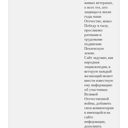
живых ветеранах,
о всех тех, кто
защищал в лихие
годы наше
Отечество, ковал
Победу в тылу,
прославлял
ратными и
трудовыми
подвигами
Пензенскую
землю.
Сайт задуман, как
народная
энциклопедия, в
которую каждый
желающий может
внести известную
ему информацию
об участниках
Великой
Отечественной
войны, добавить
свои комментарии
к имеющейся на
сайте
информации,
дополнить