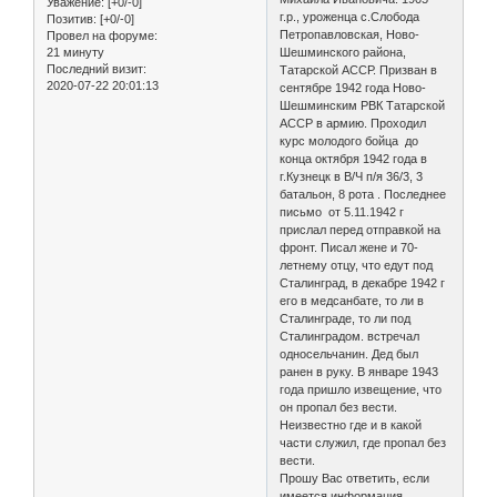
Уважение:
[+0/-0]
г.р., уроженца с.Слобода
Позитив:
[+0/-0]
Петропавловская, Ново-
Провел на форуме:
21 минуту
Шешминского района,
Последний визит:
Татарской АССР. Призван в
2020-07-22 20:01:13
сентябре 1942 года Ново-
Шешминским РВК Татарской
АССР в армию. Проходил
курс молодого бойца до
конца октября 1942 года в
г.Кузнецк в В/Ч п/я 36/3, 3
батальон, 8 рота . Последнее
письмо от 5.11.1942 г
прислал перед отправкой на
фронт. Писал жене и 70-
летнему отцу, что едут под
Сталинград, в декабре 1942 г
его в медсанбате, то ли в
Сталинграде, то ли под
Сталинградом. встречал
односельчанин. Дед был
ранен в руку. В январе 1943
года пришло извещение, что
он пропал без вести.
Неизвестно где и в какой
части служил, где пропал без
вести.
Прошу Вас ответить, если
имеется информация.