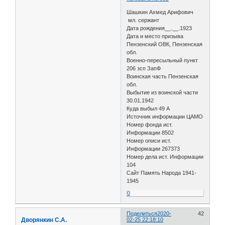
Шашкин Ахмед Арифович
мл. сержант
Дата рождения__.__.1923
Дата и место призыва
Пензенский ОВК, Пензенская
обл.
Военно-пересыльный пункт
206 зсп ЗапФ
Воинская часть Пензенская
обл.
Выбытие из воинской части
30.01.1942
Куда выбыл 49 А
Источник информации ЦАМО
Номер фонда ист.
Информации 8502
Номер описи ист.
Информации 267373
Номер дела ист. Информации
104
Сайт Память Народа 1941-
1945
0
Поделиться
2020-
42
Дворянкин С.А.
02-25 22:18:10