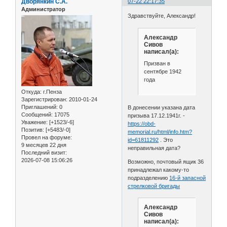
Дворянкин С.А.
07-22 22:17:35
Администратор
Здравствуйте, Александр!
Александр
Сивов
написал(а):
Призван в
сентябре 1942
года
Откуда:
г.Пенза
Зарегистрирован
: 2010-01-24
Приглашений:
0
В донесении указана дата
Сообщений:
17075
призыва 17.12.1941г. -
Уважение:
[+1523/-6]
https://obd-
Позитив:
[+5483/-0]
memorial.ru/html/info.htm?
Провел на форуме:
id=61811292
. Это
9 месяцев 22 дня
неправильная дата?
Последний визит:
2026-07-08 15:06:26
Возможно, почтовый ящик 36
принадлежал какому-то
подразделению
16-й запасной
стрелковой бригады
Александр
Сивов
написал(а):