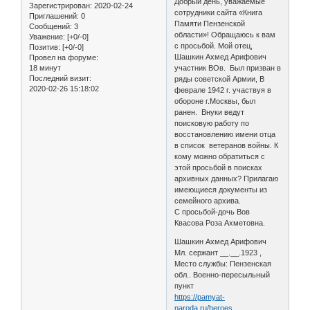
Добрый день, уважаемые
Зарегистрирован
: 2020-02-24
сотрудники сайта «Книга
Приглашений:
0
Памяти Пензенской
Сообщений:
3
области»! Обращаюсь к вам
Уважение:
[+0/-0]
с просьбой. Мой отец,
Позитив:
[+0/-0]
Шашкин Ахмед Арифович
Провел на форуме:
18 минут
участник ВОв. Был призван в
Последний визит:
ряды советской Армии, В
2020-02-26 15:18:02
феврале 1942 г. участвуя в
обороне г.Москвы, был
ранен. Внуки ведут
поисковую работу по
восстановлению имени отца
в список ветеранов войны. К
кому можно обратиться с
этой просьбой в поисках
архивных данных? Прилагаю
имеющиеся документы из
семейного архива.
С просьбой-дочь Вов
Квасова Роза Ахметовна.
Шашкин Ахмед Арифович
Мл. сержант __.__.1923 ,
Место службы: Пензенская
обл.. Военно-пересыльный
пункт
https://pamyat-
naroda.ru/heroes