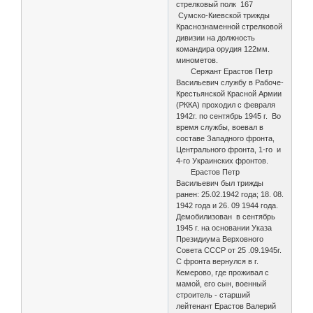
стрелковый полк 167
Сумско-Киевской трижды
Краснознаменной стрелковой
дивизии на должность
командира орудия 122мм.
минометов.
Сержант Ерастов Петр
Васильевич службу в Рабоче-
Крестьянской Красной Армии
(РККА) проходил с февраля
1942г. по сентябрь 1945 г. Во
время службы, воевал в
составе Западного фронта,
Центрального фронта, 1-го и
4-го Украинских фронтов.
Ерастов Петр
Васильевич был трижды
ранен: 25.02.1942 года; 18. 08.
1942 года и 26. 09 1944 года.
Демобилизован в сентябрь
1945 г. на основании Указа
Президиума Верховного
Совета СССР от 25 .09.1945г.
С фронта вернулся в г.
Кемерово, где проживал с
мамой, его сын, военный
строитель - старший
лейтенант Ерастов Валерий