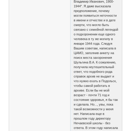
Владимир Иванович, 1900-
1944". Я даже высказала
предположение, почему
могли появиться неточности
в имени и отчестве и в дате
смерти, что могло быть
связано с семейной легендой
о подхоронении еще одного
человека в ту же могилу в
январе 1944 года. Следуя
Вашим советам, написала в
ЦАМО, заполнив анкету на
поиск места захоронения
Шульгина В.А. К сожалению,
получила неутешительный
ответ, что подобного рода
справок архив не выдает и
что нужно ехать в Подольск,
чтобы самой работать в
архиве. Если бы не мой
возраст - почти 71 год и
состояние здоровья, я бы так
и сделала. Но..., увы, пока
такой возможности у меня
нет. Написала еще в
прошлом году директору
Нечаевской школы - без
ответа. В этом году написала