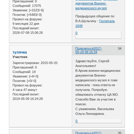
Приглашений:
0
документов Военно-
Сообщений:
17075
медицинского музея
Уважение:
[+1523/-6]
Позитив:
[+5483/-0]
Предыдущее общение по
Провел на форуме:
В.А.Шульгину -
Госпиталь
9 месяцев 22 дня
1649
Последний визит:
2026-07-08 15:06:26
0
Поделиться
2017-
34
тулячка
05-29 08:16:34
Участник
Здравствуйте, Сергей
Зарегистрирован
: 2015-05-20
Анатольевич!
Приглашений:
0
В Архив военно-медицинских
Сообщений:
19
документов Военно-
Уважение:
[+4/-0]
медицинского музея я тоже
Позитив:
[+0/-0]
написала - пока ответа не
Провел на форуме:
4 часа 47 минут
получила. Попробую
Последний визит:
обжаловать отписку ЦА МО.
2019-05-09 16:24:28
Спасибо Вам за участие в
поиске.
С уважением, Васильева
Ольга Леонидовна.
0
Поделиться
2017-
35