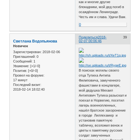
как и многие другие
блокадники, мой дед погиб в
осаждённом Ленинграде.
Честь им и слава. Удачи Вам.
0
Поделиться
2018-
39
Светлана Водопьянова
02-07 00:06:46
Новичок
Зарегистрирован
: 2018-02-06
Приглашений:
0
Сообщений:
1
Уважение:
[+1/-0]
В поисках могилы своего
Позитив:
[+0/-0]
отца Тупиха Антипа
Провел на форуме:
17 минут
Филиповича, замученного
Последний визит:
фашистами в концлагере,
2018-02-14 18:02:40
мой дедушка Михаил
Антипович Тупиха разыскал и
поехал в Норвегию, посетил
лагерь военнопленных,
нашёл братское захоронение
в городе Лиллехамер и
установив памятную
табличку, возложил венок и
цветы к памятнику русских
солдат замученных