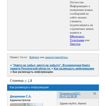
Отечества.
Информацию о
появлении новых
сообщений на
сайте можно
узнавать,
подписавшись на
страничках книги
памяти в
ВКонтакте
,
Телеграмм
или
Твиттер
.
Привет, Гость!
Войдите
или
зарегистрируйтесь
.
»
"Никто не забыт, ничто не забыто". Всенародная Книга
памяти Пензенской области.
»
Как размещать информацию
»
Как размещать информацию
Страница:
«
1
2
Как размещать информацию
Поделиться
2017-
31
Дворянкин С.А.
05-07 22:38:38
Администратор
Здравствуйте, Ирина!