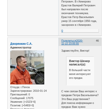
Петрович. В г.Кемерово
Ерастов Валерий Петрович
был направлен после
окончания техникума.
Ерастов Петр Васильевич
умер 15 сентября 1956 года,
захоронен в г.Кемерово.
0
Поделиться
2020-
46
Дворянкин С.А.
11-22 23:05:55
Администратор
Здравствуйте, Виктор!
Виктор Шенер
написал(а):
В большей части
меня интересуют
его предки.
Откуда:
г.Пенза
Зарегистрирован
: 2010-01-24
С чем связан Ваш интерес к
Приглашений:
0
предкам Петра Васильевича?
Сообщений:
17075
Это Ваш родственник?
Уважение:
[+1523/-6]
Для поиска информации о
Позитив:
[+5483/-0]
предках Вам нужно