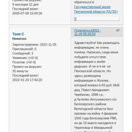
Провел на форуме:
обратиться в
9 месяцев 22 дня
Государственный архив
Последний визит:
Пензенской области (ГА ПО)
2026-07-08 15:06:26
0
Поделиться
2021-
47
Таня С
11-26 00:26:53
Новичок
Здравствуйте! Как размещать
Зарегистрирован
: 2021-11-25
информацию, не очень
Приглашений:
0
поняла. Написать сюда меня
Сообщений:
2
побудило отсутствие
Уважение:
[+0/-0]
информации о моём
Позитив:
[+0/-0]
дедушке. И он и я не из
Провел на форуме:
32 минуты
Пензенской области. Но
Последний визит:
здесь размещена
2022-01-20 17:42:20
информация о Жукове,
который воевал в 83 дэб. Мой
дед, Павел Аркадьевич
Черёмхин, 1898 г.р.,
д.Чулково Антушевского с/с
Белозерского района
Вологодской области был
призван на войну 4 февраля
1942 года Белозерским РВК,
но до 10 марта находился в
Череповце в Макарьиной