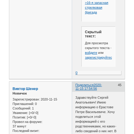
>16-я запасная
стрелковая
бригада
Скрытый
текст:
Для просмотра
скрытого текста -
войдите
или
зарегистрируйтесь
.
0
Поделиться
2020-
45
Виктор Шенер
11-15 17:54:56
Новичок
Здравствуйте Сергей
Зарегистрирован
: 2020-11-15
Анатольевич! Имею
Приглашений:
0
информацию о Ерастове
Сообщений:
1
Петре Васильевиче. Хочу
Уважение:
[+0/-0]
поделиться этой
Позитив:
[+0/-0]
информацией с его
Провел на форуме:
37 минут
родственниками, но каких-
Последний визит:
либо сведений о них нет. В