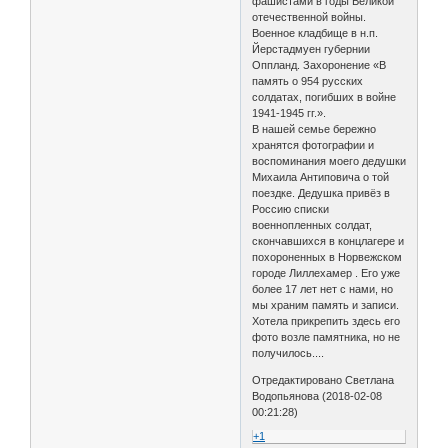
фашистами в годы Великой
отечественной войны.
Военное кладбище в н.п.
Йерстадмуен губернии
Оппланд. Захоронение «В
память о 954 русских
солдатах, погибших в войне
1941-1945 гг.».
В нашей семье бережно
хранятся фотографии и
воспоминания моего дедушки
Михаила Антиповича о той
поездке. Дедушка привёз в
Россию списки
военнопленных солдат,
скончавшихся в концлагере и
похороненных в Норвежском
городе Лиллехамер . Его уже
более 17 лет нет с нами, но
мы храним память и записи.
Хотела прикрепить здесь его
фото возле памятника, но не
получилось....
Отредактировано Светлана
Водопьянова (2018-02-08
00:21:28)
+1