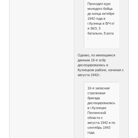
Проходил курс
молодого бойца
до конца октября
1942 года в
г.Кузнецк в В/Ч п/
я 36/3, 3
батальон, 8 рота
.
Однако, по имеющимся
данным 16-я зсбр
дислоцировалась в
Кузнецком районе, начиная с
августа 1942г.:
16-я запасная
стрелковая
бригада
дислоцировалась
в г.Кузнецке
Пензенской
области с
августа 1942 и по
сентябрь 1943
года.