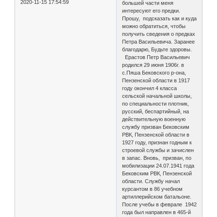
2020-11-15 17:54:59
большей части меня
интересуют его предки.
Прошу, подсказать как и куда
можно обратиться, чтобы
получить сведения о предках
Петра Васильевича. Заранее
благодарю, Будьте здоровы.
Ерастов Петр Васильевич
родился 29 июня 1906г. в
с.Пяша Бековского р-она,
Пензенской области в 1917
году окончил 4 класса
сельской начальной школы,
по специальности плотник,
русский, беспартийный, на
действительную военную
службу призван Бековским
РВК, Пензенской области в
1927 году, признан годным к
строевой службы и зачислен
в запас. Вновь, призван, по
мобилизации 24.07.1941 года
Бековским РВК, Пензенской
области. Службу начал
курсантом в 86 учебном
артиллерийском батальоне.
После учебы в феврале 1942
года был направлен в 465-й