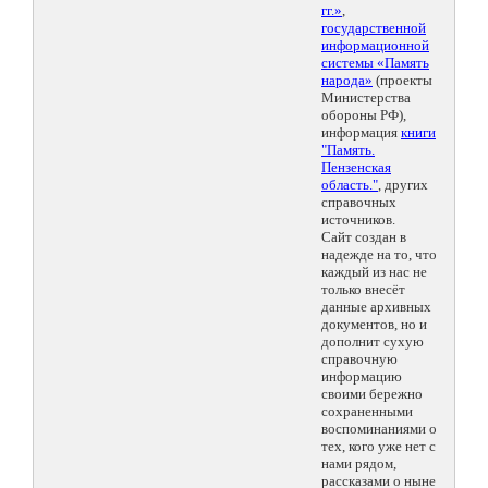
гг.»
,
государственной
информационной
системы «Память
народа»
(проекты
Министерства
обороны РФ),
информация
книги
"Память.
Пензенская
область."
, других
справочных
источников.
Сайт создан в
надежде на то, что
каждый из нас не
только внесёт
данные архивных
документов, но и
дополнит сухую
справочную
информацию
своими бережно
сохраненными
воспоминаниями о
тех, кого уже нет с
нами рядом,
рассказами о ныне