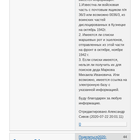
1.Известна ли войсковая
часть с почтовым ящиком п/я
36/3 или возможно 0036/3, из
воинских частей
дислоцированных в Кузнецке
на октябрь 1942г.
2. Имеются ли списки
маршевых рот и эшелонов,
отправленных из этой части
на фронт в октябре, ноябре
1942 г.
3. Если списки имеются,
нельзя ли получить их для
поисков деда Маркова
Михаила Ивановича. Или
возможно, имеется ссылка на
электронную базу с
указанной информацией.
Буду благодарен за любую
информацию.
Отредактировано Александр
Сивов (2020-07-22 20:01:11)
0
Поделиться
2020-
44