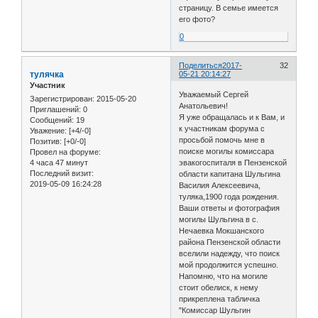
страницу. В семье имеется
его фото?
0
Поделиться
2017-
32
тулячка
05-21 20:14:27
Участник
Уважаемый Сергей
Зарегистрирован
: 2015-05-20
Анатольевич!
Приглашений:
0
Я уже обращалась и к Вам, и
Сообщений:
19
к участникам форума с
Уважение:
[+4/-0]
просьбой помочь мне в
Позитив:
[+0/-0]
поиске могилы комиссара
Провел на форуме:
4 часа 47 минут
эвакогоспиталя в Пензенской
Последний визит:
области капитана Шульгина
2019-05-09 16:24:28
Василия Алексеевича,
туляка,1900 года рождения.
Ваши ответы и фотография
могилы Шульгина в с.
Нечаевка Мокшанского
района Пензенской области
вселили надежду, что поиск
мой продолжится успешно.
Напомню, что на могиле
стоит обелиск, к нему
прикреплена табличка
"Комиссар Шульгин