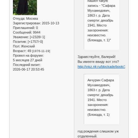
нашёл такую
запись - "Сафара
Мухамедович,
1863 г. р. Дата
Откуда:
Москва
смерти: декабрь
Зарегистрирован
: 2015-10-13
1941. Место
Приглашений:
0
захоронения:
Сообщений:
9944
неизвестно.
Уважение:
[+2328/-1]
(Блокада, т. 1)"
Позитив:
[+1757/-0]
Пол:
Женский
Возраст:
49
[1976-11-19]
Провел на форуме:
Здравствуйте, Валерий!
5 месяцев 27 дней
Вы имеете ввиду вот это?
Последний визит:
http://visz.nlr.ru/blockade/book/1/5790
2026-06-17 20:53:45
Акчурин Сафара
Мухамедович,
1863 г. р. Дата
смерти: декабрь
1941. Место
захоронения:
неизвестно.
(Блокада, т. 1)
год рождения слишком уж
отдаленный.