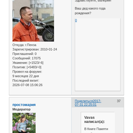
Здравствуйте, Валерий!
Ваш дед какого года
рождения?
0
Откуда:
г.Пенза
Зарегистрирован
: 2010-01-24
Приглашений:
0
Сообщений:
17075
Уважение:
[+1523/-6]
Позитив:
[+5483/-0]
Провел на форуме:
9 месяцев 22 дня
Последний визит:
2026-07-08 15:06:26
Поделиться
2017-
37
простомария
07-31 22:25:01
Модератор
Vavas
написал(а):
В Книге Памяти