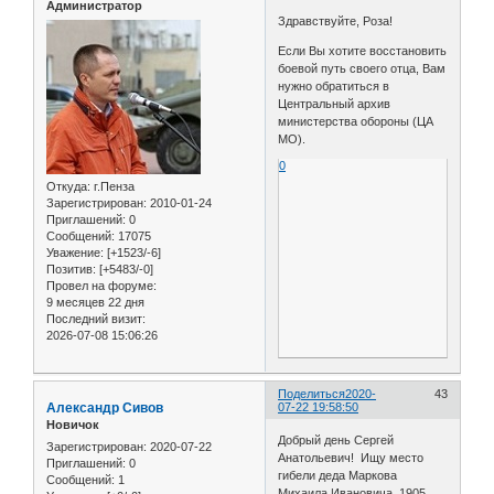
Администратор
Здравствуйте, Роза!
Если Вы хотите восстановить
боевой путь своего отца, Вам
нужно обратиться в
Центральный архив
министерства обороны (ЦА
МО).
0
Откуда:
г.Пенза
Зарегистрирован
: 2010-01-24
Приглашений:
0
Сообщений:
17075
Уважение:
[+1523/-6]
Позитив:
[+5483/-0]
Провел на форуме:
9 месяцев 22 дня
Последний визит:
2026-07-08 15:06:26
Поделиться
2020-
43
Александр Сивов
07-22 19:58:50
Новичок
Добрый день Сергей
Зарегистрирован
: 2020-07-22
Анатольевич! Ищу место
Приглашений:
0
гибели деда Маркова
Сообщений:
1
Михаила Ивановича. 1905