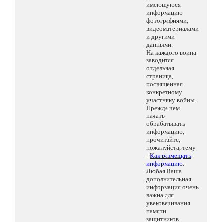
имеющуюся
информацию
фотографиями,
видеоматериалами
и другими
данными.
На каждого воина
заводится
отдельная
страница,
посвященная
конкретному
участнику войны.
Прежде чем
начать
обрабатывать
информацию,
прочитайте,
пожалуйста, тему
-
Как размещать
информацию
.
Любая Ваша
дополнительная
информация очень
важна для
увековечивания
памяти
защитников