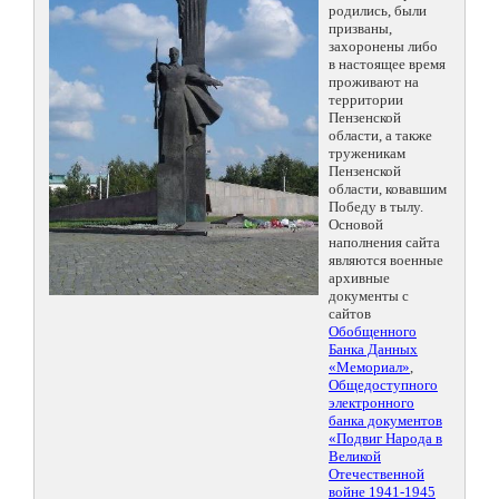
родились, были
призваны,
захоронены либо
в настоящее время
проживают на
территории
Пензенской
области, а также
труженикам
Пензенской
области, ковавшим
Победу в тылу.
Основой
наполнения сайта
являются военные
архивные
документы с
сайтов
Обобщенного
Банка Данных
«Мемориал»
,
Общедоступного
электронного
банка документов
«Подвиг Народа в
Великой
Отечественной
войне 1941-1945